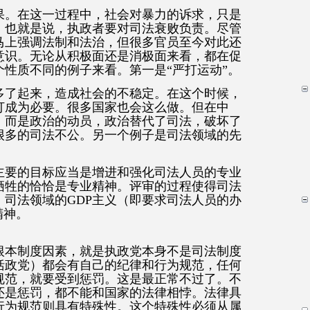
果。在这一过程中，社会对暴力的诉求，只是
。也就是说，执政者要对司法衰败负责。尽管
马上强调法制和法治，但很多官员至今对此还
意识。无论从积极面还是消极面来看，都在促
性质不同的例子来看。第一是“严打运动”。
多了起来，造成社会的不稳定。在这个时候，
打成为必要。很多国家也会这么做。但在中
，而是政治的动员，政治替代了司法，破坏了
很多的司法不公。另一个例子是司法领域的先
主要的目标应当是增进和强化司法人员的专业
牺牲的恰恰是专业精神。评审的过程使得司法
司法领域的GDP主义（即要求司法人员的办
精神。
根本制度因素，就是执政党本身不是司法制度
括政党）都会有自己的纪律和行为规范，任何
规范，就要受到惩罚。这是最正常不过了。不
还是惩罚，都不能和国家的法律相悖。法律具
行为规范则具有特殊性。这个特殊性必须从属