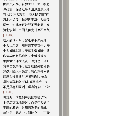
· 由涿州人祸、台独主张、大一统思
· 保雄安！保習近平！洩洪造成大淹
· 有人說:习共攻台可能大幅提前?有
· 河北水災後，給習近平及中共最後
· 涿州、河北老百姓鬥不過老天，應
· 河北惨剧，中国人你为什麽不生气
【11204】
· 咬人的狗不叫，習近平不知死活，
· 中共大忽悠，剛與普丁講百年大變
· 中共威嚇鄰國，美國乘機威嚇中共
· 印太战略初见成效，中俄被孤立，
· 中共懼怕洋大人及一邊打壓一邊暗
· 寶馬雪糕事件，教訓德國外交部長
· 許多大陸人民受苦，轉而期待兩蔣
· 龍應台投書紐時:兩岸和解，被罵
· 星際大戰翻版?日本擴軍威懾！美
· 不是只有劉亞洲，還有許多中下階
【11203】
· 馬英九、李敖到中共國就變了?可
· 不是馬英九能雄起，而是中共孬了
· 平庸的邪恶，常用假道学的反战、
· 蔡訪美，馬訪中，對比之下，可能