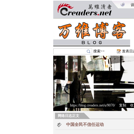
搜索>>
发表日
https://blog.creaders.net/u/9070/
>
复制
>
收
网络日志正文
中国全民不信任运动