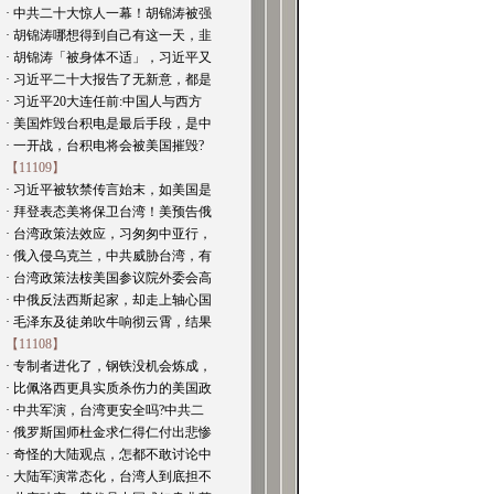
· 中共二十大惊人一幕！胡锦涛被强
· 胡锦涛哪想得到自己有这一天，韭
· 胡锦涛「被身体不适」，习近平又
· 习近平二十大报告了无新意，都是
· 习近平20大连任前:中国人与西方
· 美国炸毁台积电是最后手段，是中
· 一开战，台积电将会被美国摧毁?
【11109】
· 习近平被软禁传言始末，如美国是
· 拜登表态美将保卫台湾！美预告俄
· 台湾政策法效应，习匆匆中亚行，
· 俄入侵乌克兰，中共威胁台湾，有
· 台湾政策法桉美国参议院外委会高
· 中俄反法西斯起家，却走上轴心国
· 毛泽东及徒弟吹牛响彻云霄，结果
【11108】
· 专制者进化了，钢铁没机会炼成，
· 比佩洛西更具实质杀伤力的美国政
· 中共军演，台湾更安全吗?中共二
· 俄罗斯国师杜金求仁得仁付出悲惨
· 奇怪的大陆观点，怎都不敢讨论中
· 大陆军演常态化，台湾人到底担不