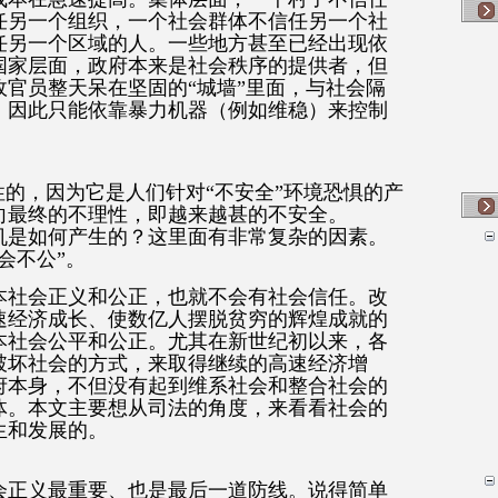
任另一个组织，一个社会群体不信任另一个社
任另一个区域的人。一些地方甚至已经出现依
国家层面，政府本来是社会秩序的提供者，但
官员整天呆在坚固的“城墙”里面，与社会隔
，因此只能依靠暴力机器（例如维稳）来控制
。
性的，因为它是人们针对“不安全”环境恐惧的产
向最终的不理性，即越来越甚的不安全。
机是如何产生的？这里面有非常复杂的因素。
会不公”。
本社会正义和公正，也就不会有社会信任。改
速经济成长、使数亿人摆脱贫穷的辉煌成就的
本社会公平和公正。尤其在新世纪初以来，各
破坏社会的方式，来取得继续的高速经济增
府本身，不但没有起到维系社会和整合社会的
体。本文主要想从司法的角度，来看看社会的
生和发展的。
会正义最重要、也是最后一道防线。说得简单