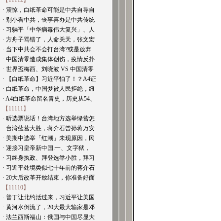
【11112】
· 震惊，白纸革命可能是中共自导自
· 别小看中共，丧事喜办是中共传统
· 习躺平「中华病毒伟大复兴」、人
· 方舟子骂错了，人命关天，张文宏
· 当下中共会不会打台湾?或是放弃
· 中国清零造成集体创伤，疫情反扑
· 世界盃梅西、刘晓波 VS 中国清零
· 【白纸革命】习近平怕了！？A4证
· 白纸革命，中国梦被人民拒绝，纽
· A4白纸革命留名青史，历史从54、
【11111】
· 听选票说话！台湾地方选举绿营怎
· 台湾蓝营大胜，蒋介石曾孙蒋万安
· 美期中选举「红潮」未现原因，民
· 迎接习皇帝新中国:一、文字狱，
· 习终身执政、拜登选举小胜，拜习
· 习近平处境类似七十年前的蒋介石
· 20大后改革开放结束，你准备好面
【11110】
· 普丁让北约活过来，习近平让美国
· 黄河水倒流了，20大最大输家是邓
· 法兰西斯福山：俄国与中国尽显大