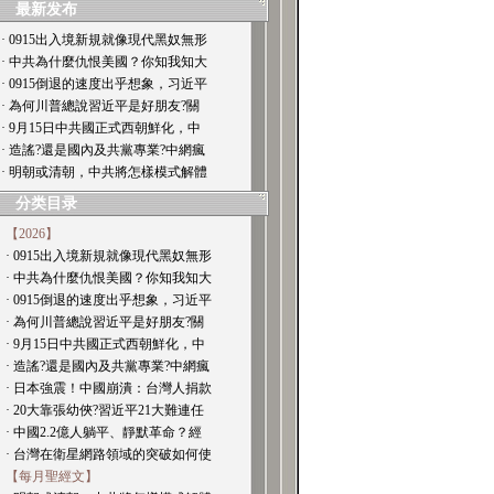
最新发布
· 0915出入境新規就像現代黑奴無形
· 中共為什麼仇恨美國？你知我知大
· 0915倒退的速度出乎想象，习近平
· 為何川普總說習近平是好朋友?關
· 9月15日中共國正式西朝鮮化，中
· 造謠?還是國內及共黨專業?中網瘋
· 明朝或清朝，中共將怎樣模式解體
分类目录
【2026】
· 0915出入境新規就像現代黑奴無形
· 中共為什麼仇恨美國？你知我知大
· 0915倒退的速度出乎想象，习近平
· 為何川普總說習近平是好朋友?關
· 9月15日中共國正式西朝鮮化，中
· 造謠?還是國內及共黨專業?中網瘋
· 日本強震！中國崩潰：台灣人捐款
· 20大靠張幼俠?習近平21大難連任
· 中國2.2億人躺平、靜默革命？經
· 台灣在衛星網路領域的突破如何使
【每月聖經文】