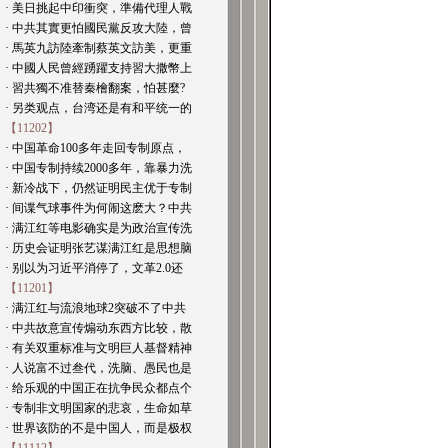
· 美日挑起中印衝突，準備代理人戰
· 中共其實更怕國民黨反攻大陸，曾
· 馬英九訪陸牽制蔡英文訪美，更重
· 中國人民曾經踴躍支持習大撒幣上
· 習共獨不准替秦檜翻案，怕甚麼?
· 另类观点，台湾还是有和平统一的
【11202】
· 中国革命100多年走回专制原点，
· 中国专制持续2000多年，靠暴力洗
· 新冷战下，仍然证明民主优于专制
· 间谍气球事件为何闹这麽大？中共
· 满江红等电影确实是为政治宣传洗
· 历史会证明张艺谋满江红是思想脑
· 别以为习近平消停了，文革2.0还
【11201】
· 满江红与流浪地球2突破不了中共
· 中共故意宣传煽动东西方比较，散
· 有关双重标准与文明巨人基督精神
· 人说富不过叁代，洗脑、愚民也是
· 给乐观的中国正在抗争民众都点个
· 专制非文明国家的悲哀，生命如草
· 世界该防的不是中国人，而是极权