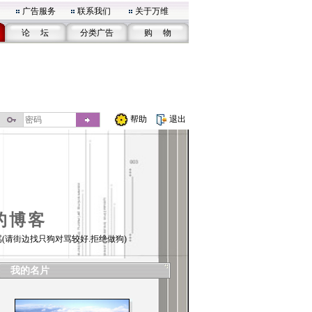
广告服务
联系我们
关于万维
论 坛
分类广告
购 物
帮助
退出
的博客
(请街边找只狗对骂较好.拒绝做狗)
我的名片