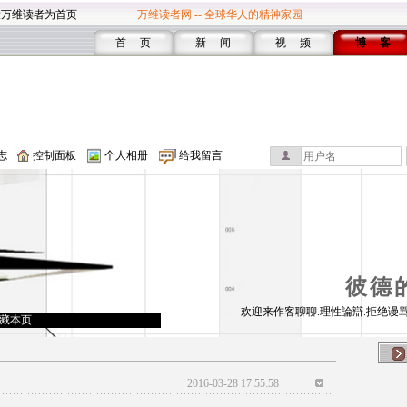
设万维读者为首页
万维读者网 -- 全球华人的精神家园
首 页
新 闻
视 频
博 客
志
控制面板
个人相册
给我留言
彼德
欢迎来作客聊聊.理性論辯.拒绝谩骂
藏本页
2016-03-28 17:55:58