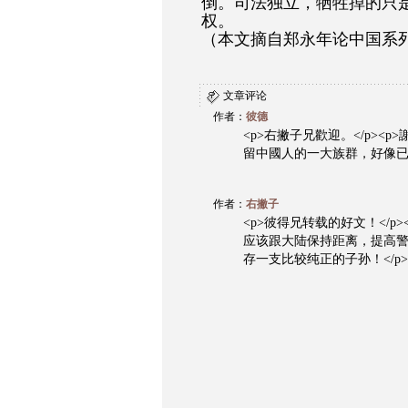
倒。司法独立，牺牲掉的只
权。
（本文摘自郑永年论中国系
文章评论
作者：
彼德
<p>右撇子兄歡迎。</p>
留中國人的一大族群，好像已
作者：
右撇子
<p>彼得兄转载的好文！</
应该跟大陆保持距离，提高
存一支比较纯正的子孙！</p>