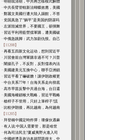
· 明朝或清朝，中共將怎樣模式解體
· 中共長臂管轄新法蝴蝶效應，美國
· 鄭麗文美國行遭大陸人踢館，不答
· 党国真急了“躺平”是美国的阴谋吗
· 左派毀滅世界，不要國王，卻揮舞
· 習近平利用藍營擋軍購，遭美國破
· 中俄急跳脚：武力加剧仇恨。自己
【11208】
· 再看五四新文化运动，想到習近平
· 川習會前台灣軍購非過不可？川普
· 闡揚孔子，不反對，反對儒表內法
· 美國建美元互換中心，聯手亞洲鎖
· 習近平看了嚇破膽！讓伊朗政權更
· 中台关系77年！台海关系走向彻底
· 高市早苗反擊中共過台海，台日還
· 美國海權鎖喉大戰略，習近平戰略
· 槍桿子不管用，只好上筆桿子?謊
· 比較伊朗後，再比越南，為何越南
【11205】
· 拜登稱中國定時炸彈：壞傢伙遇麻
· 有人说:中国人需要管，那是啥世
· 何為司法民主?夏威夷野火進入司
· 中國經濟及政治本就問題很大，中