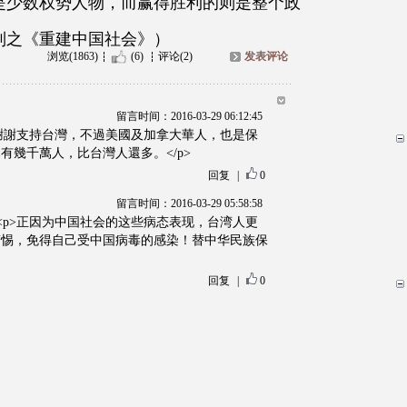
是少数权势人物，而赢得胜利的则是整个政
列之《重建中国社会》）
浏览(1863)
(6)
评论(2)
发表评论
留言时间：2016-03-29 06:12:45
<p>謝謝支持台灣，不過美國及加拿大華人，也是保
有幾千萬人，比台灣人還多。</p>
回复
|
0
留言时间：2016-03-29 05:58:58
p><p>正因为中国社会的这些病态表现，台湾人更
警惕，免得自己受中国病毒的感染！替中华民族保
回复
|
0