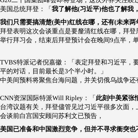
G20二十国集团峰会即将登场，这次外界关注睽
美国总统拜登：「
我了解他(习近平)他也了解我
我们只需要搞清楚(美中)红线在哪，还有(未来
拜登表明这次会谈重点是要釐清红线在哪，拜登
举行拜习会，结束后拜登预计会在晚间9点半，
TVBS特派记者倪嘉徽：「表定拜登和习近平，
平的对话，目前最长是3个半小时。」
中美间预料将聚焦台海问题，并关切俄乌战争还
CNN资深国际特派Will Ripley：「
此刻中美紧张
台湾议题有关，拜登儘管见过习近平很多次面，上
会谈前白宫国安顾问苏利文已预告，
美国已准备和中国激烈竞争，但并不寻求衝突也