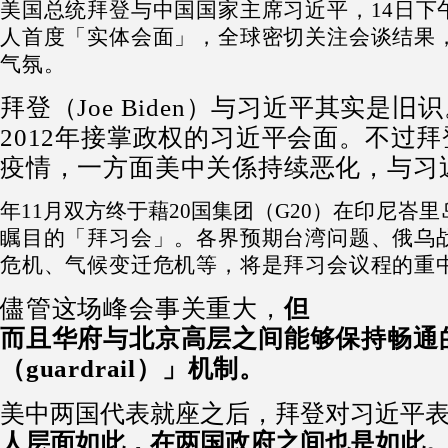
美国总统拜登
与
中国国家主席习近平，
14日下
人首度「实体会面」，全球密切关注会谈结果
气氛。
拜登（Joe Biden）与习近平其实是旧
2012年接掌政权的习近平会面。不过拜
疫情，一方面美中关係持续恶化，与习
年11月双方终于藉20国集团（G20）在
印尼峇里
瞩目的「拜习会」。各界预期台湾问题、俄乌
危机、气候变迁危机等，将是拜习会议程的重
儘管这场峰会事关重大，
但
而且华府与北京高层之间能够保持畅通
（guardrail）」机制。
美中两国代表就座之后，拜登对习近平
人层面如此，在两国政府之间也是如此