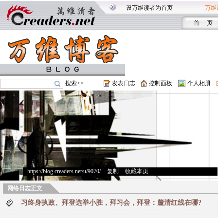
设万维读者为首页
万维
首 页
搜索>>
发表日志
控制面板
个人相册
https://blog.creaders.net/u/9070/
>
复制
>
收藏本页
网络日志正文
习终身执政、拜登选举小胜，拜习会，拜登：釐清红线在哪?