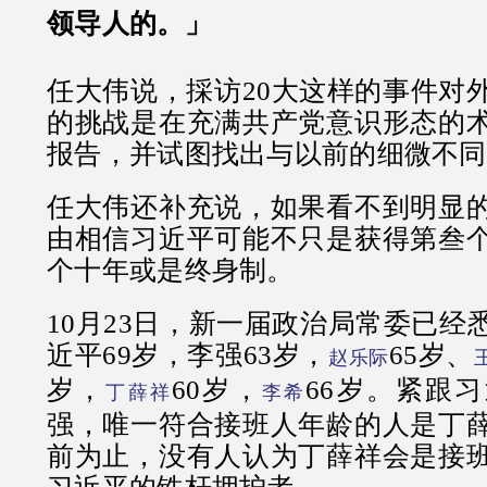
领导人的。」
任大伟说，採访20大这样的事件对
的挑战是在充满共产党意识形态的
报告，并试图找出与以前的细微不同
任大伟还补充说，如果看不到明显
由相信习近平可能不只是获得第叁
个十年或是终身制。
10月23日，新一届政治局常委已经
近平69岁，李强63岁，
65岁、
赵乐际
岁，
60岁，
66岁。紧跟
丁薛祥
李希
强，唯一符合接班人年龄的人是丁
前为止，没有人认为丁薛祥会是接