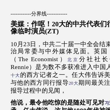
20221024｜叁立iNEWS
------------分界线------------
美媒：作呕！20大的中共代表们
像临时演员(ZT)
10月23日，中共二十届一中全会结
治局常委与中外媒体见面。英国
（The Economist）
分社社长任
北京
Rennie）是为数不多获准进入中
的西方记者之一。任大伟告诉
十大
与他的西方同行报导
期间最关
20大
报导过程中的见闻，
他说，最令他吃惊的是随处可见对
习