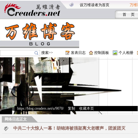
设万维读者为首页
万维
首 页
搜索>>
发表日志
控制面板
个人相册
https://blog.creaders.net/u/9070/
>
复制
>
收藏本页
网络日志正文
中共二十大惊人一幕！胡锦涛被强架离大老噤声，团派团灭