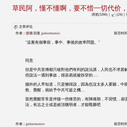
草民阿，懂不懂啊，要不惜一切代价
浏览(5266)
(24)
文章评论
作者：
彼德
回复
guitarmanzw
留言时间：2
"這裏有個事前，事中、事後的效率問題。"
同意
但是中共宣傳都只檢對他們有利的說法講，人民也不求甚
些說法一遇到事故，很容易就被拆穿的.....
牆外的人早知道，只是懶得說，因為也沒太多人要聽，中
救、覺醒，就給予中共可趁之機....
當然覺醒常常是伴隨一些痛苦的，有陣痛期，不習慣....
法，有志之士或是絕頂聰明者，才能戰勝吧
作者：
guitarmanzw
留言时间：2