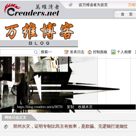
设万维读者为首页
万维
首 页
搜索>>
发表日志
控制面板
个人相册
https://blog.creaders.net/u/9070/
>
复制
>
收藏本页
网络日志正文
郑州水灾，证明专制比民主有效率，是欺骗、无逻辑打迷煳仗