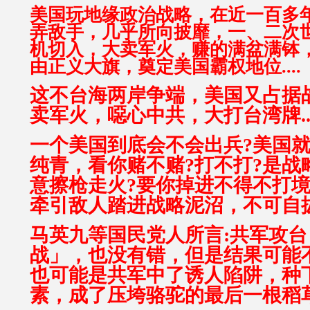
美国玩地缘政治战略，在近一百多
弄敌手，几乎所向披靡，一、二次
机切入，大卖军火，赚的满盆满钵
由正义大旗，奠定美国霸权地位....
这不台海两岸争端，美国又占据
卖军火，噁心中共，大打台湾牌..
一个美国到底会不会出兵?美国
纯青，看你赌不赌?打不打?是战
意擦枪走火?要你掉进不得不打
牵引敌人踏进战略泥沼，不可自拔.
马英九等国民党人所言:
共军攻台
战」，也没有错，但是结果可能
也可能是共军中了诱人陷阱，种
素，成了压垮骆驼的最后一根稻