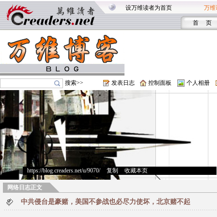
设万维读者为首页
万维
首 页
搜索>>
发表日志
控制面板
个人相册
https://blog.creaders.net/u/9070/
>
复制
>
收藏本页
网络日志正文
中共侵台是豪赌，美国不参战也必尽力使坏，北京赌不起