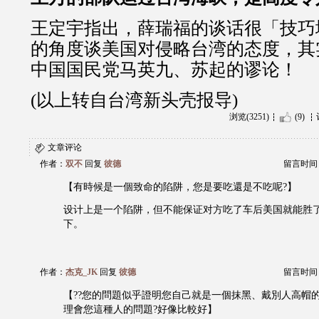
王定宇指出，薛瑞福的谈话很「技巧
的角度谈美国对侵略台湾的态度，其
中国国民党马英九、苏起的谬论！
(以上转自台湾新头壳报导)
浏览(3251)
(9)
文章评论
作者：
双不
回复
彼德
留言时间：20
【有時候是一個致命的陷阱，您是要吃還是不吃呢?】
设计上是一个陷阱，但不能保证对方吃了车后美国就能胜
下。
作者：
杰克_JK
回复
彼德
留言时间：20
【??您的問題似乎證明您自己就是一個抹黑、戴別人高帽
理會您這種人的問題?好像比較好】