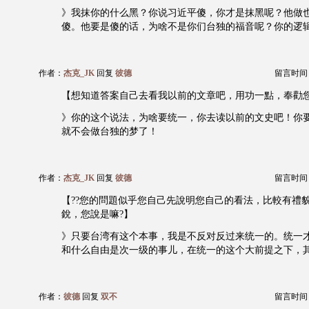
》我抹你的什么黑？你说习近平傻，你才是抹黑呢？他做
傻。他要是傻的话，为啥不是你们台独的福音呢？你的逻
作者：
杰克_JK
回复
彼德
留言时间：20
【想知道答案自己去看我以前的文章吧，用功一點，奉勸您..
》你的这个说法，为啥要统一，你去读以前的文史吧！你
就不会做台独的梦了！
作者：
杰克_JK
回复
彼德
留言时间：20
【??您的問題似乎您自己先說明您自己的看法，比較有禮
銳，您說是嘛?】
》只要台湾有这个本事，我是不反对反过来统一的。统一
和什么自由是次一级的事儿，在统一的这个大前提之下，
作者：
彼德
回复
双不
留言时间：20