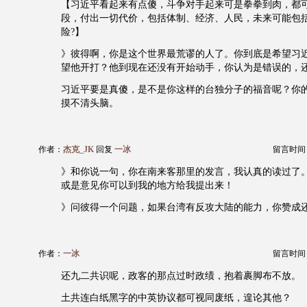
【习近平看起来有点傻，斗争对手起来可是拳拳到肉，都
段，付出一切代价，包括体制、经济、人民，未来可能包
险?】
》彼得啊，你是这个世界最荒谬的人了。你到底是希望习
望他开打？他到现在还没有开始动手，你认为是错误的，
习近平要是真傻，是不是你这样的台独分子的福音呢？你
摸不清头脑。
作者：
杰克_JK
回复
一冰
留言时间：20
》和你说一句，你在南来客那里的发言，我认真的读过了
或是意见你可以到我的地方给我提出来！
》问彼得一个问题，如果台湾有反攻大陆的能力，你赞成
作者：
一冰
留言时间：20
还九二共识呢，政客的那点过时政绩，抱着裹脚布不放。
土共连白纸黑字的中英协议都可视同废纸，遑论其他？