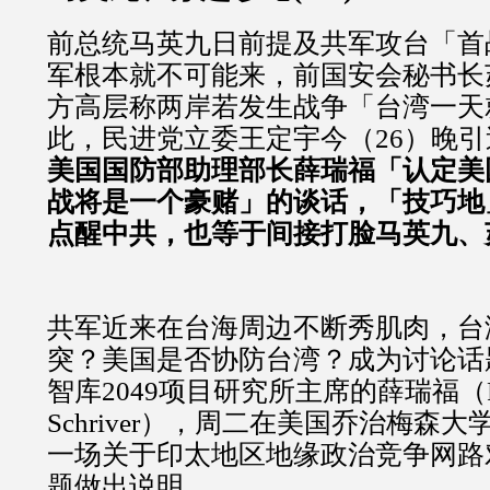
前总统马英九日前提及共军攻台「首
军根本就不可能来，前国安会秘书长
方高层称两岸若发生战争「台湾一天
此，民进党立委王定宇今（26）晚引
美国国防部助理部长薛瑞福「认定美
战将是一个豪赌」的谈话，「技巧地
点醒中共，也等于间接打脸马英九、
共军近来在台海周边不断秀肌肉，台
突？美国是否协防台湾？成为讨论话
智库2049项目研究所主席的薛瑞福（Ran
Schriver），周二在美国乔治梅森
一场关于印太地区地缘政治竞争网路
题做出说明。