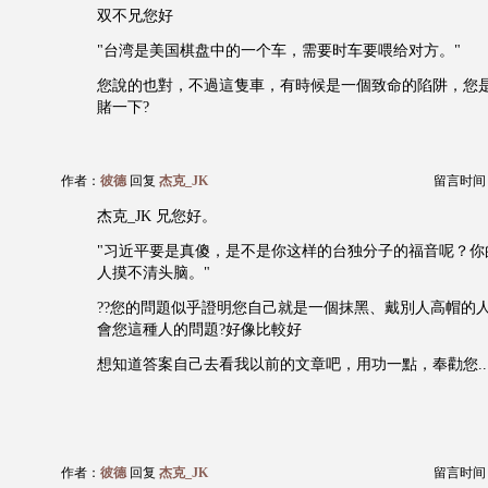
双不兄您好
"台湾是美国棋盘中的一个车，需要时车要喂给对方。"
您說的也對，不過這隻車，有時候是一個致命的陷阱，您是
賭一下?
作者：
彼德
回复
杰克_JK
留言时间：20
杰克_JK 兄您好。
"习近平要是真傻，是不是你这样的台独分子的福音呢？你
人摸不清头脑。"
??您的問題似乎證明您自己就是一個抹黑、戴別人高帽的
會您這種人的問題?好像比較好
想知道答案自己去看我以前的文章吧，用功一點，奉勸您...
作者：
彼德
回复
杰克_JK
留言时间：20