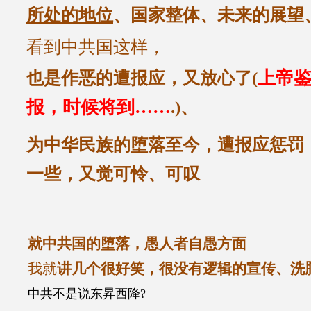
所处的地位
、国家整体、未来的展望、
看到中共国这样，
上帝
也是
作恶的遭
报应
，又放心
了(
报，时候将到……
.)
、
为中华民族的堕落至今，
遭报应惩罚
一些，又
觉
可怜、可叹
就中共国的堕落，愚人者自愚方面
我就
讲几个很好笑，很没有逻辑的宣传、洗
中共
不是说东昇西降?