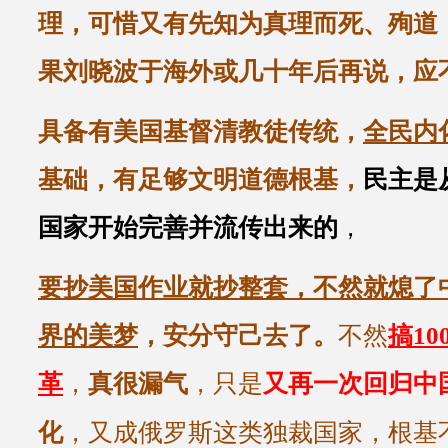
理，可惜又有先知为真理而死、殉道
果刘晓波于海外或几十年后再说，应不至于
具备有美国基督清教徒传统，
全民内
基础，有足够文明道德根基，
民主是
国家开始完善并流传出来的
，
要抄美国作业就抄整套，不然就熄了
界的美梦
，安分守己去了。
不然
搞1
革
，
真很漏气
，只是
又再一次回归中
化
，又成俄罗斯这类独裁国家，根基