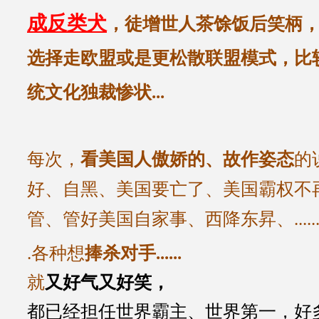
成反类犬
，徒增世人茶馀饭后笑柄
选择走欧盟或是更松散联盟模式，比
统文化独裁惨状...
每次，
看美国人傲娇的、故作姿态
的
好、自黑、美国要亡了、美国霸权不
管、管好美国自家事
、西降东昇
、.....
.各种想
捧杀对手
......
就
又好气又好笑，
都已经担任世界霸主、世界第一，好