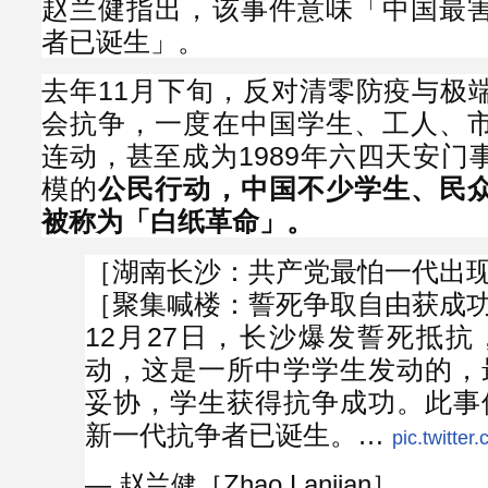
赵兰健指出，该事件意味「中国最
者已诞生」。
去年11月下旬，反对清零防疫与极
会抗争，一度在中国学生、工人、
连动，甚至成为1989年六四天安门
模的
公民行动，中国不少学生、民
被称为「白纸革命」。
［湖南长沙：共产党最怕一代出
［聚集喊楼：誓死争取自由获成
12月27日，长沙爆发誓死抵
动，这是一所中学学生发动的，
妥协，学生获得抗争成功。此事
新一代抗争者已诞生。…
pic.twitte
— 赵兰健［Zhao Lanjian］