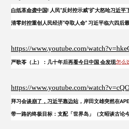
白纸革命袭中国
! 人民"反封控示威"扩大怒呛
习近平
清零封控重创人民经济"夺取人命" 习近平临六四后最
卿伟│【国际局势】20221203│三立iNEWS
https://www.youtube.com/watch?v=h
严歌苓（上）：几十年后
再看今日中国 会发现
怎么
https://www.youtube.com/watch?v=c
拜习会
谈崩了，习近平靠边站
，岸田文雄突然在AP
带一路的终极目标：支配「世界岛」（文昭谈古论今202