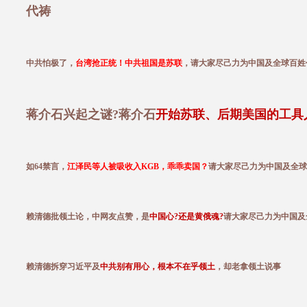
代祷
中共怕极了，
台湾抢正统！中共祖国是苏联
，请大家尽己力为中国及全球百姓
蒋介石兴起之谜?蒋介石
开始苏联、后期美国的工具
如64禁言，
江泽民等人被吸收入KGB，乖乖卖国？
请大家尽己力为中国及全球
赖清德批领土论，中网友点赞，是
中国心?还是黄俄魂?
请大家尽己力为中国及
赖清德拆穿习近平及
中共别有用心，根本不在乎领土
，却老拿领土说事