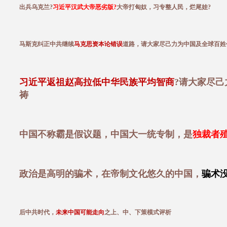
出兵乌克兰?
习近平汉武大帝恶劣版?
大帝打匈奴，习专整人民，烂尾娃?
马斯克纠正中共继续
马克思资本论错误
道路，请大家尽己力为中国及全球百姓
习近平返祖赵高拉低中华民族平均智商
?请大家尽
祷
中国不称霸是假议题，中国大一统专制，是
独裁者
政治是高明的骗术，在帝制文化悠久的中国，
骗术
后中共时代，
未来中国可能走向
之上、中、下策模式评析