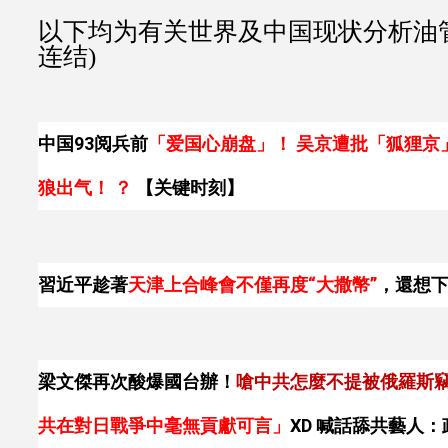
以下均为有关世界及中国现状分析油管
连结)
中国93阅兵前
「爱国心崩盘」！ 吴京遭批「狐狸京
狼出气！ ？
【关键时刻】
習近平趁著
天津上合峰會不僅再度“大撒幣”
，還想
梁文傑再次酸爆國台辦！
嗆中共怎麼不提被俄羅斯
共在對日戰爭中毫無貢獻可言
」
XD 喊話舔共藝人