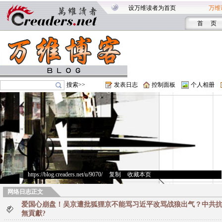
设万维读者为首页
万维
首 页
搜索>>
发表日志
控制面板
个人相册
https://blog.creaders.net/u/9070/
>
复制
>
收藏本页
网络日志正文
爱国心崩盘！吴京遭批狐狸京不能骂习近平改骂战狼出气？中共
無貢獻?