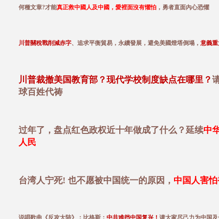
何種文章?才能
真正救中國人及中國，愛裡面沒有懼怕
，勇者直面內心恐懼
川普關稅戰削減赤字
、追求平衡貿易，永續發展，避免美國燈塔倒塌，
意義重
川普裁撤美国教育部？现代学校制度缺点在哪里？
球百姓代祷
过年了，盘点红色政权近十年做成了什么？延续
中
人民
台湾人宁死! 也不愿被中国统一的原因，
中国人害怕
说唱歌曲《反攻大陆》；比格斯：
中共难挡中国复兴！
请大家尽己力为中国及