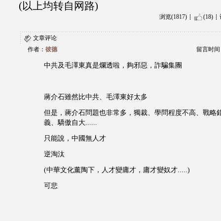
(以上均转自网路)
浏览(1817)
(18)
文章评论
作者：
彼德
留言时间：20
中共及毛澤東真是爛透啦，夠邪惡，詐騙集團
蔣介石雖然比中共、毛澤東好太多
但是，蔣介石問題也非常多，獨裁、學問程度不高、戰略
義、驕傲自大......
只能說，中國無人才
逆淘汰
(中華文化薰陶下，人才變庸才，庸才變奴才.....)
可悲