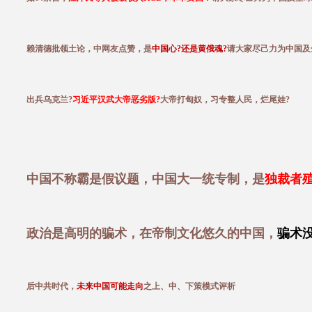
赖清德批领土论，中网友点赞，是
中国心?还是黄俄魂?
请大家尽己力为中国及
出兵乌克兰?
习近平汉武大帝恶劣版?
大帝打匈奴，习专整人民，烂尾娃?
中国不称霸是假议题，中国大一统专制，是
独裁者
政治是高明的骗术，在帝制文化悠久的中国，
骗术
后中共时代，
未来中国可能走向
之上、中、下策模式评析