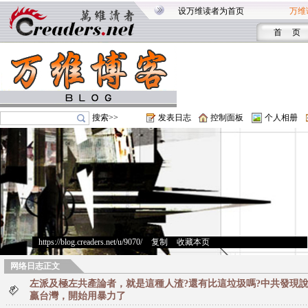
设万维读者为首页
万维
首 页
搜索>>
发表日志
控制面板
个人相册
https://blog.creaders.net/u/9070/
>
复制
>
收藏本页
网络日志正文
左派及極左共產論者，就是這種人渣?還有比這垃圾嗎?中共發現
贏台灣，開始用暴力了