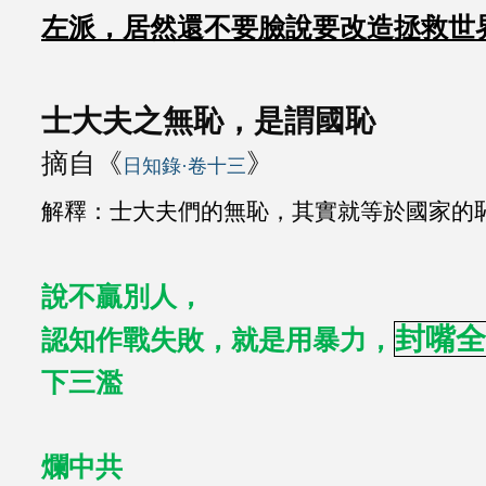
左派，居然還不要臉說要改造拯救世
士大夫之無恥，是謂國恥
摘自《
》
日知錄·卷十三
解釋：士大夫們的無恥，其實就等於國家的
說不贏別人，
封嘴全
認知作戰失敗，就是用暴力，
下三濫
爛中共