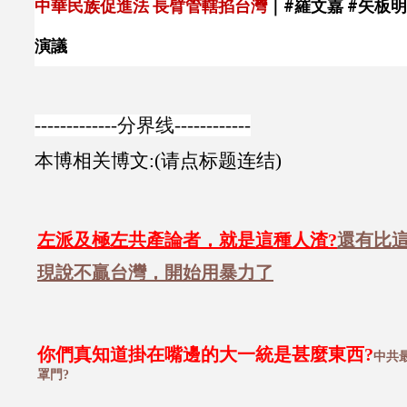
中華民族促進法 長臂管轄掐台灣
｜
#羅文嘉
#矢板
演議
-------------分界线------------
本博相关博文:(请点标题连结)
左派及極左共產論者，就是這種人渣?
還有比這
現說不贏台灣，開始用暴力了
你們真知道掛在嘴邊的大一統是甚麼東西?
中共
罩門?