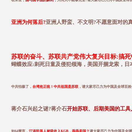
在末世，
国与国争战的解药
，为何人不能够完全?请大家尽己力为中国及全球
亚洲为何落后?
亚洲人野蛮、不文明?不愿意面对的真
苏联的奋斗、苏联共产党伟大复兴目标:搞死中
蝴蝶效应:刺死日童及侵犯领海，美国开捆龙索，日
中共怕极了，
台湾抢正统！中共祖国是苏联
，请大家尽己力为中国及全球百姓
蒋介石兴起之谜?蒋介石
开始苏联、后期美国的工具
如64禁言，
江泽民等人被吸收入KGB，乖乖卖国？
请大家尽己力为中国及全球