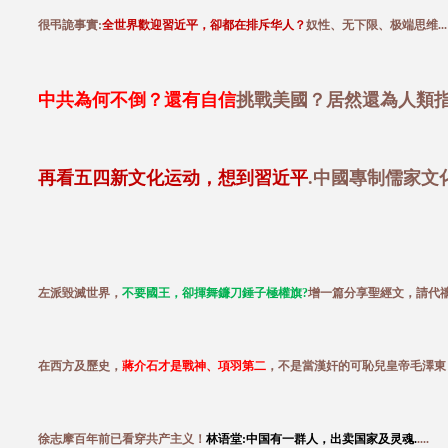
很弔詭事實:
全世界歡迎習近平，卻都在排斥华人？
奴性、无下限、极端思维...
中共為何不倒？還有自信
挑戰美國？居然還為人類
再看五四新文化运动，想到習近平
.中國專制儒家文
左派毀滅世界，
不要國王，卻揮舞鐮刀錘子極權旗?
增一篇分享聖經文，請代
在西方及歷史，
蔣介石才是戰神、項羽第二
，不是當漢奸的可恥兒皇帝毛澤東
徐志摩百年前已看穿共产主义！
林语堂:中国有一群人，出卖国家及灵魂.
....