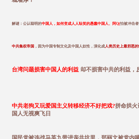
城墙厚？
解谜：公认聪明的
中国人，如何变成人人耻笑的愚蠢中国人、阿Q(
怕被冲击者
中共集权帝国
，因为中国专制文化及中国人奴性，演化成
人类历史上最邪恶的
台湾问题损害中国人的利益
却不损害中共的利益，
中共老狗又玩爱国主义转移经济不好把戏?
拼命拱火
国人无视爽飞日
国民党被连战马英九带进亲共坑里，郑丽文被党内唾