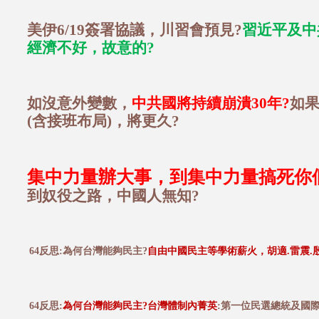
美伊6/19簽署協議，川習會預見?
習近平及中
經濟不好，故意的?
如沒意外變數，
中共國將持續崩潰30年?
如
(含接班布局)，將更久?
集中力量辦大事，到集中力量搞死你
到奴役之路，中國人無知?
64反思:為何台灣能夠民主?
自由中國民主等學術薪火，胡適.雷震.
64反思:
為何台灣能夠民主?台灣體制內菁英
:第一位民選總統及國