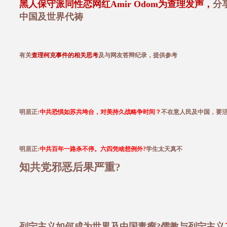
黑人保守派同性恋网红Amir Odom为查理发声，
分
中国及世界代祷
有关
查理柯克事件的相关思考
及与网友答辩纪录，提供参考
明居正:
中共恐惧如苏共垮台，对美持久战略争时间？
不在意人民及中国，要
明居正:
中共百年一路杀不停。六四凭啥想例外?
学生太天真不
知共党邪恶后果严重?
列宁主义如何成为世界及中国毒瘤?儒教与列宁主义