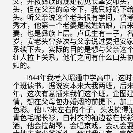
父，并按彝族的规矩初见长辈要叩头
头，但在父亲的命令下，我只好跪下
头。听父亲说这个老头很有学问，曾
秀才，他第一个老婆是陇姓姑娘，后
妻，也是彝族上层。卢氏生有一子，
岁，安老头曾多次与父亲说过要把安
系续下去，实际的目的是想与父亲这
红人拉上关系，他们之间有什么口头
知的。
1944
年我考入昭通中学高中，这时
个班读书，据说安本来大我两班，后
年，这次有意插来我们这个班，企图
情，想在父母包办婚姻的前提下，加上
色彩。他
1.7
米左右的个子，头发梳得
青色毛呢长衫，白衬衣的袖边卷在长
洒，他会拉胡琴，会唱京戏，会玩会