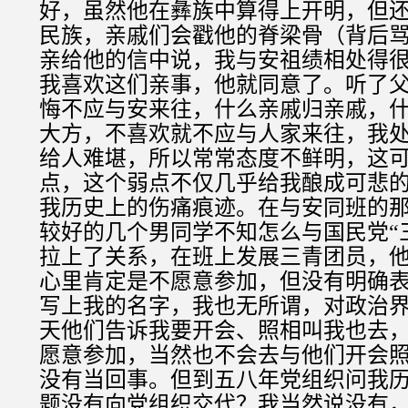
好，虽然他在彝族中算得上开明，但
民族，亲戚们会戳他的脊梁骨（背后
亲给他的信中说，我与安祖绩相处得
我喜欢这们亲事，他就同意了。听了
悔不应与安来往，什么亲戚归亲戚，
大方，不喜欢就不应与人家来往，我
给人难堪，所以常常态度不鲜明，这
点，这个弱点不仅几乎给我酿成可悲
我历史上的伤痛痕迹。在与安同班的
较好的几个男同学不知怎么与国民党“
拉上了关系，在班上发展三青团员，
心里肯定是不愿意参加，但没有明确
写上我的名字，我也无所谓，对政治
天他们告诉我要开会、照相叫我也去
愿意参加，当然也不会去与他们开会
没有当回事。但到五八年党组织问我
题没有向党组织交代？我当然说没有