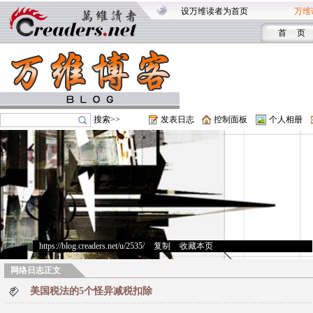
设万维读者为首页
万维
首 页
搜索>>
发表日志
控制面板
个人相册
https://blog.creaders.net/u/2535/
>
复制
>
收藏本页
网络日志正文
美国税法的5个怪异减税扣除