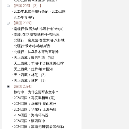
· 红杉公园自驾深度游（组图）
【回国 2025 （2）】
· 2025年北京兰州行杂记（2025回国
· 2025年青海行
【回国 2025】
· 南疆行:温宿大峡谷/喀什/帕米尔(
· 南疆: 莲花湖/胡杨林/千佛洞/库
· 北疆行：魔鬼城-赛里木湖-八卦城
· 北疆行:禾木村-喀纳斯湖
· 北疆行：从乌鲁木齐到五彩滩
· 天上西藏：暖男扎西 （完）
· 天上西藏：羊湖/卡诺拉冰川/日喀
· 天上西藏：拉萨/纳木措湖
· 天上西藏：林芝 （2）
· 天上西藏：林芝 （1）
【回国 2024】
· 旅行中，为什么要写点文字？
· 2024回国：再度重相逢 (完）
· 2024回国：华东行-黄山杭州
· 2024回国：华东行-上海乌镇
· 2024回国：海南环岛游
· 2024回国：滇西腾冲
· 2024回国：滇南元阳/普者黑/弥勒