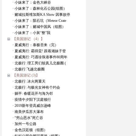
· 小妹来了：金色大峡谷
· 小妹来了：森林化石公园(组图）
· 赌城拉斯维加斯KA Show 因事故停
· 小妹来了：陨石坑（Meteor Crate
· 小妹来了：赌城中国风（组图）
· 小妹来了：小舅“整”我
【美国游记 （4）】
· 夏威夷行：泰极否来（完）
· 夏威夷行: 霸得蛮! 跟着湘妹子登
· 夏威夷行: 巧遇珍珠港事件80周年
· 北极行: 理工男们较真儿北极圈 (
· 北极行:飞越北极圈
【美国游记 (3)】
· 北极行: 冰火两重天
· 北极行: 与极光女神有个约会
· 躺平: 春暖花开与海为邻
· 疫情中夕阳下汉庭顿行
· 2019新年登高威尔逊峰
· 南美伊瓜苏大瀑布
· “穷山恶水”死亡谷
· 加州一号公路
· 金色汉廷顿（组图）