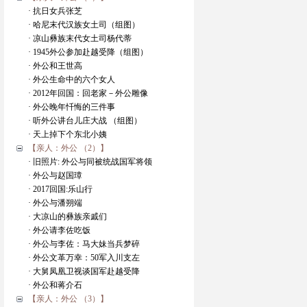
· 抗日女兵张芝
· 哈尼末代汉族女土司（组图）
· 凉山彝族末代女土司杨代蒂
· 1945外公参加赴越受降（组图）
· 外公和王世高
· 外公生命中的六个女人
· 2012年回国：回老家－外公雕像
· 外公晚年忏悔的三件事
· 听外公讲台儿庄大战 （组图）
· 天上掉下个东北小姨
【亲人：外公 （2）】
· 旧照片: 外公与同被统战国军将领
· 外公与赵国璋
· 2017回国:乐山行
· 外公与潘朔端
· 大凉山的彝族亲戚们
· 外公请李佐吃饭
· 外公与李佐：马大妹当兵梦碎
· 外公文革万幸：50军入川支左
· 大舅凤凰卫视谈国军赴越受降
· 外公和蒋介石
【亲人：外公 （3）】