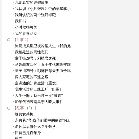
· 几则真实的造假故事
· 我认识《小兵张嘎》中的童星李小
· 我所认识的两个强奸罪犯
· 我和书
· 小时候很可笑
· 我的青春萌动
【往事 2】
· 陈晓成凤凰卫视冷暖人生《我的兄
· 我相处过的同性恋们
· 童子街29号：刘植岩之死
· 马嫂战友回忆：五十年代末险被踩
· 童子街29号：彭德怀每天夹虫子玩
· 闯入家宅的不速之客
· 启讲述的知青生活（重发）
· 我生活过的三线工厂（组图）
· 人生忏悔：我当过一次“城管”
· 60年代初云南昌宁人吃人事件
【往事 （3）】
· 缅共女兵梅
· 永兴巷7号:孩子们眼中的彭德怀(Z
· 退休以后做什么？学数学
· 回首已是百年身