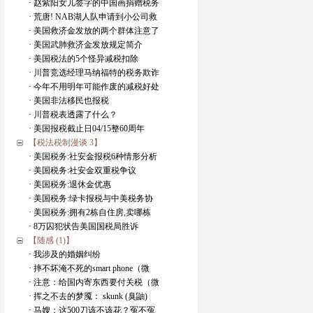
· 赵紫阳女儿签字的中国画捐赠税务
· 荒唐! NAB湖人队申请到小公司救
· 美国救济金发放的两个群体注意了
· 美国武肺救济金发放规定简介
· 美国税法的5个怪异减税扣除
· 川普竞选经理马纳福特的税务欺诈
· 今年不用明年可能作废的减税好处
· 美国非法移民也报税
· 川普税表透露了什么？
· 美国报税截止日04/15整60周年
【税法税制漫谈 3】
· 美国税务:社安金报税6种情形分析
· 美国税务:社安金双重税争议
· 美国税务:退休金优惠
· 美国税务:绿卡报税与中美税务协
· 美国税务:拥有2栋自住房,卖哪栋
· 8万囚犯状告美国国税局胜诉
【随感 (1)】
· 我涉及的婚姻纠纷
· 摔不坏淹不死的smart phone（微
· 注意：给国内寄东西要付关税（微
· 挥之不去的梦魇： skunk (臭鼬)
· 马嫂：这500刀该不该花？冤不冤