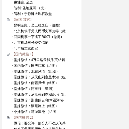
· 柬埔寨: 金边
· 智利: 圣地亚哥 （完）
· 智利：宁静港大理石教堂
【回国 其它】
· 昆明金殿：吴三桂之庙（组图）
· 北京机场千元人民币失而复得（微
· 回国机票一下省了700刀（微博）
· 北京机场三号楼受惊记
· 43年后重返西安
【国内微信 1】
· 堂妹微信：4万里路云和月(完结篇
· 国内微信：国庆堵车（组图）
· 堂妹微信：北疆风情 （组图）
· 堂妹微信：从天山到塞里木湖（组
· 堂妹微信：南疆风情（组图）
· 堂妹微信：阿里行（组图）
· 堂妹微信：从江孜到珠穆朗玛（组
· 堂妹微信：那曲的云/纳木错湖/布
· 堂妹微信：滇藏路上（组图）
· 小妹微信：环游滇池 （组图）
【国内微信 2】
· 微信：要允许一部分人不欢庆阅兵