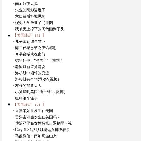
· 南加昨夜大风
· 失业的阴影逼近了
· 六四前后洛城见闻
· 妮妮大学毕业了（组图）
· 我被天上掉下的飞鸽砸到了头
【美国经历 （4）】
· 儿子拿到10年签证
· 海二代感恩节之夜话感恩
· 今早盗贼就在窗前
· 德州怪事：“浇房子” （微博）
· 老留对新留如是说
· 洛杉矶中领馆的变迁
· 洛杉矶有个”邓司令“(视频）
· 友好的加拿大人
· 小舅遇到美国“活雷锋”（微博）
· 纽约泊车怪事
【美国经历 （5）】
· 雷洋案如果发生在美国
· 雷洋案可能发生在美国吗？
· 佐治亚亚裔女性持枪击退抢匪（视
· Gary 1984 洛杉矶奥运女排决赛亲
· 马嫂微信：南加高温山火