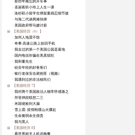
· 那些年难忘的开车事
· 圣诞夜听小玲上人生一课
· 洛杉矶小留学生绑架案残忍细节披
· 与海二代谈两难抉择
· 美国政府帮马嫂讨薪
【美国经历（6）】
· 加州人地震不惊
· 奇事:高速公路上拾回手机
· 我去过的第一个美国公园是墓地
· 国内电信诈骗在美真猖狂
· 我和董先生
· 硅谷年轻的好爸爸们
· 银行老保安击毙抢匪（视频）
· 我遇到过的非法移民们
【美国经历 7】
· 我对两个美国政治人物常怀感激之
· 拜登摔跤联想二三
· 米国佬捡到大漏
· 雪上霜: 疫情刚缓山火骤起
· 生命脆弱余生很贵
· 我与黑人
【美国经历 8】
· 看世界杯无人机送晚餐