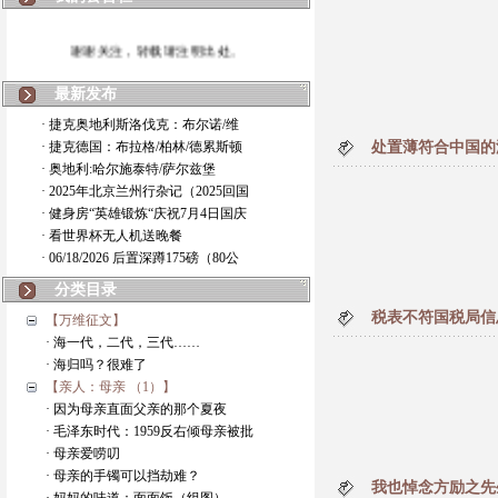
谢谢关注，转载请注明出处。
最新发布
· 捷克奥地利斯洛伐克：布尔诺/维
· 捷克德国：布拉格/柏林/德累斯顿
处置薄符合中国的
· 奥地利:哈尔施泰特/萨尔兹堡
· 2025年北京兰州行杂记（2025回国
· 健身房“英雄锻炼“庆祝7月4日国庆
· 看世界杯无人机送晚餐
· 06/18/2026 后置深蹲175磅（80公
分类目录
税表不符国税局信
【万维征文】
· 海一代，二代，三代……
· 海归吗？很难了
【亲人：母亲 （1）】
· 因为母亲直面父亲的那个夏夜
· 毛泽东时代：1959反右倾母亲被批
· 母亲爱唠叨
· 母亲的手镯可以挡劫难？
我也悼念方励之先