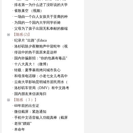
· 排名第一为什么进了没听说的大学
· 雀散巢空 （视频）
· 一场由一个白人女孩关于亚裔的种
· 为我的一个国内大学同学祈祷
· 父母为了孩子出国无私奉献的极端
【随感 (2)】
· 纪录片 "出路" (Educa
· 洛杉矶除夕夜鞭炮声中迎蛇年（视
· 传说中的热干面原来是这样
· 国内诈骗新招：“你的包裹有毒品”
· 十八大真大！（微博）
· 转载：夏季暴雨拷问城市良心
· 和母亲电话聊：小老七女儿考高中
· 云南大旱影响昆明城市居民用水（
· 洛杉矶车管局（DMV）有中文路考
· 国内朋友来信谈海归
【随感 （ 3 ）】
· 60年前的出生证
· 微信截屏：紧急通知
· 手机中文语音输入功能真棒（截屏
· 老张“嫖娼”
· 本命年