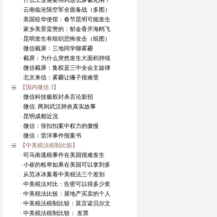
· 什么工业需要用到这么多氰化纳？
· 云南临沧陆空军全面备战（多图）
· 美国驻华使馆：春节昆明可能发生
· 家乡美景蛮赞的：郁金香开海鸥飞
· 昆明发生有组织恐怖攻击（组图）
· 微信截屏：三地同学聊雾霾
· 截屏：为什么突然发生大面积持续
· 微信截屏：集权是三中全会主旋律
· 北京来信：雾霾让嗓子很难受
【国内微信 3】
· 微信科技极权封杀言论新招
· 微信: 两则武汉肺炎真实故事
· 昆明成都近况
· 微信：张扣扣案中权力的傲慢
· 微信：雷洋事件报案书
【中美税法税制比较】
· 司马南逃税事件在美国很难发生
· 小崔的检举如果在美国可以拿到多
· 从范冰冰案看中美税法三个差别
· 中美税法对比：告密可以得多少奖
· 中美税法比较：屋地产买卖的个人
· 中美税法税制比较：莫言诺贝尔文
· 中美税法税制比较： 发票