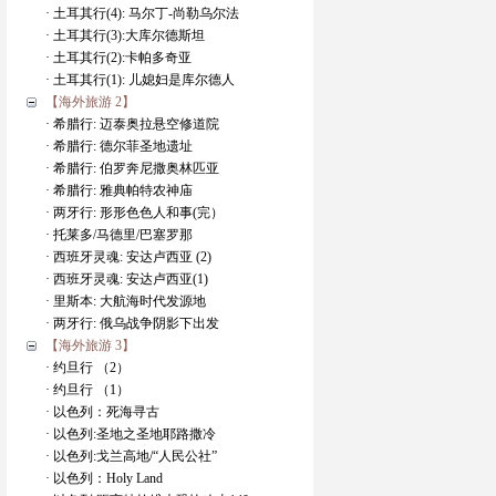
· 土耳其行(4): 马尔丁-尚勒乌尔法
· 土耳其行(3):大库尔德斯坦
· 土耳其行(2):卡帕多奇亚
· 土耳其行(1): 儿媳妇是库尔德人
【海外旅游 2】
· 希腊行: 迈泰奥拉悬空修道院
· 希腊行: 德尔菲圣地遗址
· 希腊行: 伯罗奔尼撒奥林匹亚
· 希腊行: 雅典帕特农神庙
· 两牙行: 形形色色人和事(完）
· 托莱多/马德里/巴塞罗那
· 西班牙灵魂: 安达卢西亚 (2)
· 西班牙灵魂: 安达卢西亚(1)
· 里斯本: 大航海时代发源地
· 两牙行: 俄乌战争阴影下出发
【海外旅游 3】
· 约旦行 （2）
· 约旦行 （1）
· 以色列：死海寻古
· 以色列:圣地之圣地耶路撒冷
· 以色列:戈兰高地/“人民公社”
· 以色列：Holy Land