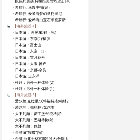
· 以色列:距离特拉维夫恐怖攻击140
· 希腊行: 马嫂中招(完）
· 希腊行: 爱琴海梦幻圣托里尼
· 希腊行: 爱琴海白宝石米克罗斯
【海外旅游 4】
· 日本游： 再见东洋!（完）
· 日本游：东京(2)/横滨
· 日本游：富士山
· 日本游：东京 （1）
· 日本游：雪月花号
· 日本游：大阪-神户
· 日本游：京都-奈良
· 日本游: 走东洋
· 杜拜：另外一种体验 (2）
· 杜拜：另外一种体验 (1）
【海外旅游 5】
· 爱尔兰:克拉尼/沃特福特/都柏林2
· 爱尔兰：都柏林 /戈尔韦
· 大不列颠：爱丁堡/约克/剑桥
· 大不列颠：巴斯/利物浦
· 大不列颠：伦敦
· 台湾游“攻略“(完）
· 台湾:台北士林官邸/101大楼/圆山