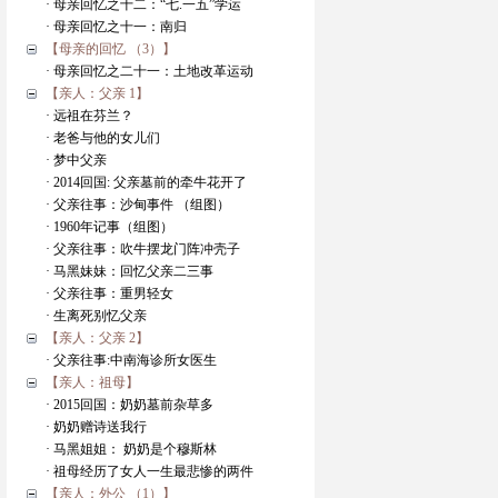
· 母亲回忆之十二：“七.一五”学运
· 母亲回忆之十一：南归
【母亲的回忆 （3）】
· 母亲回忆之二十一：土地改革运动
【亲人：父亲 1】
· 远祖在芬兰？
· 老爸与他的女儿们
· 梦中父亲
· 2014回国: 父亲墓前的牵牛花开了
· 父亲往事：沙甸事件 （组图）
· 1960年记事（组图）
· 父亲往事：吹牛摆龙门阵冲壳子
· 马黑妹妹：回忆父亲二三事
· 父亲往事：重男轻女
· 生离死别忆父亲
【亲人：父亲 2】
· 父亲往事:中南海诊所女医生
【亲人：祖母】
· 2015回国：奶奶墓前杂草多
· 奶奶赠诗送我行
· 马黑姐姐： 奶奶是个穆斯林
· 祖母经历了女人一生最悲惨的两件
【亲人：外公 （1）】