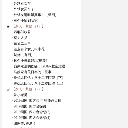
· 外甥女卖车
· 外甥女买车了
· 外甥女请吃饭真乐！（组图）
· 三个小留到我家
【亲人：其他 （1）】
· 四耶邵牧君
· 初为人父
· 岳父二三事
· 差点有个女儿叫小花
· 姥姥（有图）
· 这个小孩真好玩(视频）
· 我家永远的伤痛：1958叔叔空难遇
· 马嫂家有关日本的一些事
· 香妮儿回忆：八十二岁回望（下）
· 香妮儿回忆：八十二岁回望（上）
【亲人：其他 （2）】
· 发小老勇
· 2019回国: 四方台行-登顶通天槽
· 2019回国: 四方台探路
· 2019回国: 四方台念想(2)
· 2019回国: 四方台念想(1)
· 谢谢你, 香港！