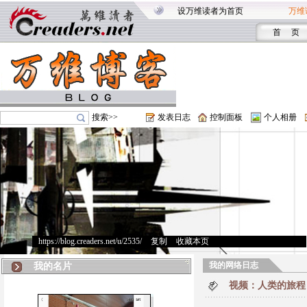
设万维读者为首页
万维
首 页
搜索>>
发表日志
控制面板
个人相册
https://blog.creaders.net/u/2535/
>
复制
>
收藏本页
我的网络日志
我的名片
视频：人类的旅程（Jour