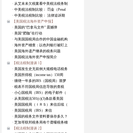
· 从艾未未欠税案看中美税法税务制
· 中美税法税制比较： 罚金（Penal
· 中美税法税制比较： 法律追诉期
【美国税法海外资产申报】
· 美国的“巴拿马文件” 震撼弹
· 美国“肥咖”在行动
· 与美国国税局合作的中国金融机构
· 海外资产稽查：以色列银行被盯上
· 美国海外遗产继承的税务问题
· 美国税法海外资产申报简介
【税法税制漫谈 1】
· 美国发生史无前例大规模电话税务
· 美国所得税（income tax）150周
· 缠绕一年多的IRS（国税局）噩梦
· 税表不符国税局信息导致的查税
· 小心国税局（IRS）的电子邮件（
· 从美国税法501(c)(3)条款看美国
· 美国国税局（ＩＲＳ）来信后续（
· 美国国税局（IRS）来信
· 美国的税务文件资料要保存多久？
· 芝加哥联邦税务局有个聋哑税务稽
【税法税制漫谈 2】