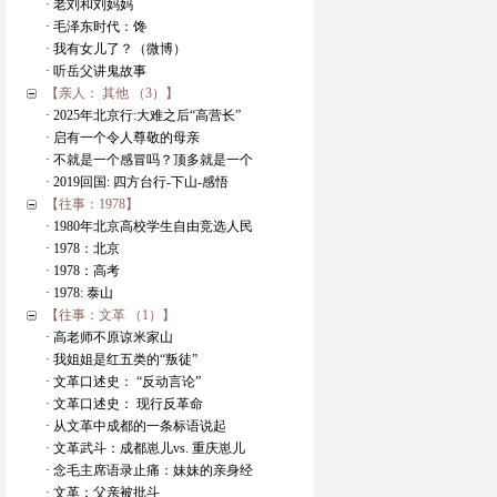
· 老刘和刘妈妈
· 毛泽东时代：馋
· 我有女儿了？（微博）
· 听岳父讲鬼故事
【亲人： 其他 （3）】
· 2025年北京行:大难之后“高营长”
· 启有一个令人尊敬的母亲
· 不就是一个感冒吗？顶多就是一个
· 2019回国: 四方台行-下山-感悟
【往事：1978】
· 1980年北京高校学生自由竞选人民
· 1978：北京
· 1978：高考
· 1978: 泰山
【往事：文革 （1）】
· 高老师不原谅米家山
· 我姐姐是红五类的“叛徒”
· 文革口述史： “反动言论”
· 文革口述史： 现行反革命
· 从文革中成都的一条标语说起
· 文革武斗：成都崽儿vs. 重庆崽儿
· 念毛主席语录止痛：妹妹的亲身经
· 文革：父亲被批斗