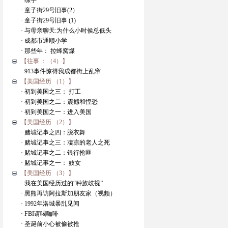
· 练字
· 童子街29号旧事(2）
· 童子街29号旧事 (1)
· 与母亲聊天:为什么小时侯总低头
· 成都市通顺小学
· 那些年： 拉蜂窝煤
【往事 ：（4）】
· 913事件惊得我成都街上乱窜
【美国经历 （1）】
· 初到美国之三： 打工
· 初到美国之二：震撼和惶恐
· 初到美国之一：进入美国
【美国经历 （2）】
· 赌城记事之四：脱衣舞
· 赌城记事之三：凄凉的老人之死
· 赌城记事之二：银行抢匪
· 赌城记事之一： 妓女
【美国经历 （3）】
· 我在美国经历过的“种族歧视”
· 黑熊再访阿拉斯加朋友家（视频）
· 1992年洛城暴乱见闻
· FBI请喝咖啡
· 圣诞前小心被偷被抢