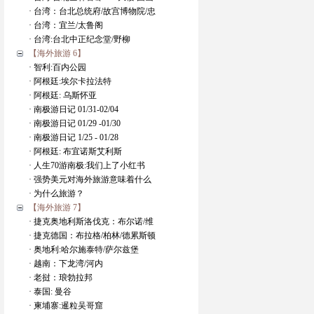
· 台湾：台北总统府/故宫博物院/忠
· 台湾：宜兰/太鲁阁
· 台湾:台北中正纪念堂/野柳
【海外旅游 6】
· 智利:百内公园
· 阿根廷:埃尔卡拉法特
· 阿根廷: 乌斯怀亚
· 南极游日记 01/31-02/04
· 南极游日记 01/29 -01/30
· 南极游日记 1/25 - 01/28
· 阿根廷: 布宜诺斯艾利斯
· 人生70游南极:我们上了小红书
· 强势美元对海外旅游意味着什么
· 为什么旅游？
【海外旅游 7】
· 捷克奥地利斯洛伐克：布尔诺/维
· 捷克德国：布拉格/柏林/德累斯顿
· 奥地利:哈尔施泰特/萨尔兹堡
· 越南：下龙湾/河内
· 老挝：琅勃拉邦
· 泰国: 曼谷
· 柬埔寨:暹粒吴哥窟