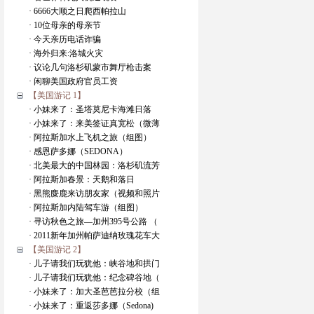
· 6666大顺之日爬西帕拉山
· 10位母亲的母亲节
· 今天亲历电话诈骗
· 海外归来:洛城火灾
· 议论几句洛杉矶蒙市舞厅枪击案
· 闲聊美国政府官员工资
【美国游记 1】
· 小妹来了：圣塔莫尼卡海滩日落
· 小妹来了：来美签证真宽松（微薄
· 阿拉斯加水上飞机之旅（组图）
· 感恩萨多娜（SEDONA）
· 北美最大的中国林园：洛杉矶流芳
· 阿拉斯加春景：天鹅和落日
· 黑熊麋鹿来访朋友家（视频和照片
· 阿拉斯加内陆驾车游（组图）
· 寻访秋色之旅—加州395号公路 （
· 2011新年加州帕萨迪纳玫瑰花车大
【美国游记 2】
· 儿子请我们玩犹他：峡谷地和拱门
· 儿子请我们玩犹他：纪念碑谷地（
· 小妹来了：加大圣芭芭拉分校（组
· 小妹来了：重返莎多娜（Sedona)