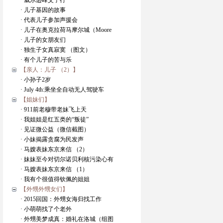
· 威尔逊峰父子行
· 儿子基因的故事
· 代表儿子参加声援会
· 儿子在奥克拉荷马摩尔城（Moore
· 儿子的女朋友们
· 独生子女真寂寞 （图文）
· 有个儿子的苦与乐
【亲人：儿子 （2）】
· 小孙子2岁
· July 4th:乘坐全自动无人驾驶车
【姐妹们】
· 911前老穆带老妹飞上天
· 我姐姐是红五类的“叛徒”
· 见证微公益（微信截图）
· 小妹揭露贪腐为民发声
· 马嫂表妹东京来信 （2）
· 妹妹至今对切尔诺贝利核污染心有
· 马嫂表妹东京来信 （1）
· 我有个很值得钦佩的姐姐
【外甥外甥女们】
· 2015回国：外甥女海归找工作
· 小萌萌找了个老外
· 外甥美梦成真：婚礼在洛城（组图