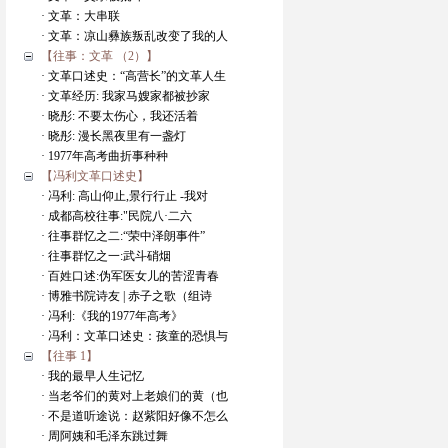
· 文革：大串联
· 文革：凉山彝族叛乱改变了我的人
【往事：文革 （2）】
· 文革口述史：“高营长”的文革人生
· 文革经历: 我家马嫂家都被抄家
· 晓彤: 不要太伤心，我还活着
· 晓彤: 漫长黑夜里有一盏灯
· 1977年高考曲折事种种
【冯利文革口述史】
· 冯利: 高山仰止,景行行止 -我对
· 成都高校往事:"民院八·二六
· 往事群忆之二:“荣中泽朗事件”
· 往事群忆之一:武斗硝烟
· 百姓口述:伪军医女儿的苦涩青春
· 博雅书院诗友 | 赤子之歌（组诗
· 冯利:《我的1977年高考》
· 冯利：文革口述史：孩童的恐惧与
【往事 1】
· 我的最早人生记忆
· 当老爷们的黄对上老娘们的黄（也
· 不是道听途说：赵紫阳好像不怎么
· 周阿姨和毛泽东跳过舞