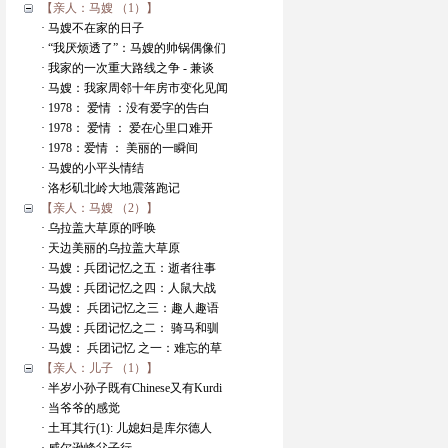
【亲人：马嫂 （1）】
· 马嫂不在家的日子
· “我厌烦透了”：马嫂的帅锅偶像们
· 我家的一次重大路线之争 - 兼谈
· 马嫂：我家周邻十年房市变化见闻
· 1978： 爱情 ：没有爱字的告白
· 1978： 爱情 ： 爱在心里口难开
· 1978：爱情 ： 美丽的一瞬间
· 马嫂的小平头情结
· 洛杉矶北岭大地震落跑记
【亲人：马嫂 （2）】
· 乌拉盖大草原的呼唤
· 天边美丽的乌拉盖大草原
· 马嫂：兵团记忆之五：逝者往事
· 马嫂：兵团记忆之四：人鼠大战
· 马嫂： 兵团记忆之三：趣人趣语
· 马嫂：兵团记忆之二： 骑马和驯
· 马嫂： 兵团记忆 之一：难忘的草
【亲人：儿子 （1）】
· 半岁小孙子既有Chinese又有Kurdi
· 当爷爷的感觉
· 土耳其行(1): 儿媳妇是库尔德人