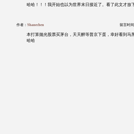
哈哈！！！我开始也以为世界末日接近了。看了此文才放
作者：
Shanechen
留言时间：20
本打算抛光股票买茅台，天天醉等普京下蛋，幸好看到马
哈哈