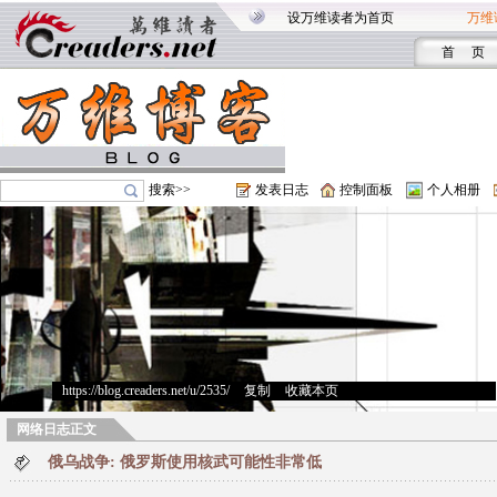
设万维读者为首页
万维
首 页
搜索>>
发表日志
控制面板
个人相册
https://blog.creaders.net/u/2535/
>
复制
>
收藏本页
网络日志正文
俄乌战争: 俄罗斯使用核武可能性非常低