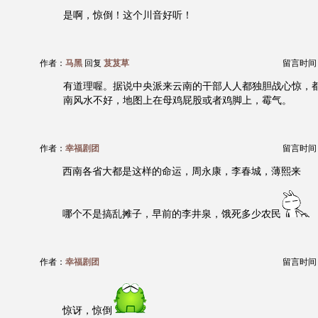
是啊，惊倒！这个川音好听！
作者：
马黑
回复
芨芨草
留言时间：20
有道理喔。据说中央派来云南的干部人人都独胆战心惊，
南风水不好，地图上在母鸡屁股或者鸡脚上，霉气。
作者：
幸福剧团
留言时间：20
西南各省大都是这样的命运，周永康，李春城，薄熙来
哪个不是搞乱摊子，早前的李井泉，饿死多少农民
作者：
幸福剧团
留言时间：20
惊讶，惊倒