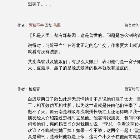
烈罢了。。。
作者：
阿妞不牛
回复
马黑
留言时间：20
【凡是人类，都有坏基因，这是普世的。问题是怎么制约
说得对，习近平当年在河北正定的忘年交，作家贾大山就
就看有没有贼胆。
共党高管以及婆娘们，有那么大贼胆，表明他们是一窝子
大，皮最厚。赢了的是脸皮最薄的根本就没有脸皮的。
作者：检察官
留言时间：20
白恩培两口子敢如此肆无忌惮绝非不是说他们胆子太大，
干，相互效仿互相壮胆，以为这世道就是任由他们主宰了
翻不了天。原云南楚雄吸毒流氓州长杨红卫还记得吗？我
朋友经人介绍路过楚雄时去见他。他宴请我朋友。包间中
伺候他们，席间杨竟当众对我朋友说：“李总，你看这两位
欢谁？今晚就把她干掉！如果一个不够，这两个一起！”堂
真是霸气，楚雄州他就是上帝，这两个小女子在他面前就