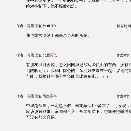
在中共体制下，一个省的省委书记，就是一个土皇帝了，
绝对控制下，他不腐败都难。
作者：
马黑
回复 VORTEX
留言时间：20
我也非常愤怒！都是亲身所听所见。
作者：
马黑
回复
北雁高飞
留言时间：20
有朋友可能会说，怎么回国游记尽写些负面的东西。没有
到的听到，让我触目惊心的。亲朋好友聚在一起，议论的
可能，我接触的圈子里负能量比较多吧：=））
作者：
马黑
回复
阿妞不牛
留言时间：20
中华是帝国，一定也不假。辛亥革命100多年了，可发现
应该说有些事比帝国都不入。帝国制度下，想随便把睡过
可没有那么容易。