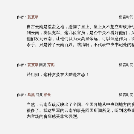
作者：
芨芨草
留言时间：20
自古云南是荒蛮之地，惹恼了皇上、皇上又不想立即砍掉
到云南，类似充军。这几位官员，是否中央不看好他们，
他们发到云南，让他们认为天高皇帝远，可以肆意作为，
杀手。只是苦了云南百姓。瞎猜啊，不代表中央书记处的
作者：
芨芨草
回复
芹泥
留言时间：20
芹姐姐，这种贪婪在大陆是常态！
作者：
马黑
回复
相食
留言时间：20
当然，云南应该反映出了全国。全国各地从中央到地方的
很多了。我这里写的云南的事是回国所闻所见，听到这些
内官场的贪腐感受非常强烈。