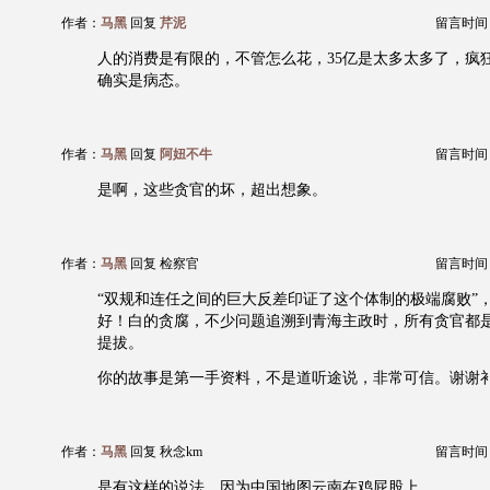
作者：
马黑
回复
芹泥
留言时间：20
人的消费是有限的，不管怎么花，35亿是太多太多了，疯
确实是病态。
作者：
马黑
回复
阿妞不牛
留言时间：20
是啊，这些贪官的坏，超出想象。
作者：
马黑
回复 检察官
留言时间：20
“双规和连任之间的巨大反差印证了这个体制的极端腐败”
好！白的贪腐，不少问题追溯到青海主政时，所有贪官都
提拔。
你的故事是第一手资料，不是道听途说，非常可信。谢谢
作者：
马黑
回复 秋念km
留言时间：20
是有这样的说法，因为中国地图云南在鸡屁股上。