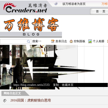
设万维读者为首页
万维
首 页
搜索>>
发表日志
控制面板
个人相册
https://blog.creaders.net/u/2535/
>
复制
>
收藏本页
网络日志正文
2016回国：虎豹豺狼白恩培