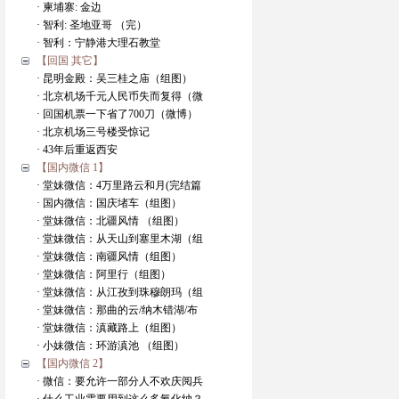
· 柬埔寨: 金边
· 智利: 圣地亚哥 （完）
· 智利：宁静港大理石教堂
【回国 其它】
· 昆明金殿：吴三桂之庙（组图）
· 北京机场千元人民币失而复得（微
· 回国机票一下省了700刀（微博）
· 北京机场三号楼受惊记
· 43年后重返西安
【国内微信 1】
· 堂妹微信：4万里路云和月(完结篇
· 国内微信：国庆堵车（组图）
· 堂妹微信：北疆风情 （组图）
· 堂妹微信：从天山到塞里木湖（组
· 堂妹微信：南疆风情（组图）
· 堂妹微信：阿里行（组图）
· 堂妹微信：从江孜到珠穆朗玛（组
· 堂妹微信：那曲的云/纳木错湖/布
· 堂妹微信：滇藏路上（组图）
· 小妹微信：环游滇池 （组图）
【国内微信 2】
· 微信：要允许一部分人不欢庆阅兵