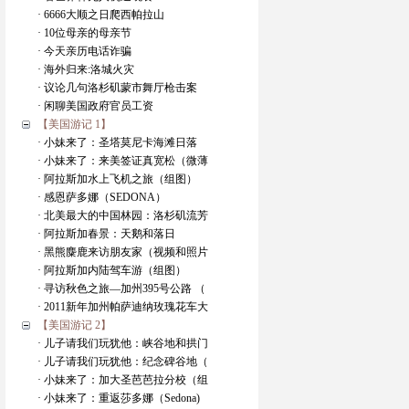
· 6666大顺之日爬西帕拉山
· 10位母亲的母亲节
· 今天亲历电话诈骗
· 海外归来:洛城火灾
· 议论几句洛杉矶蒙市舞厅枪击案
· 闲聊美国政府官员工资
【美国游记 1】
· 小妹来了：圣塔莫尼卡海滩日落
· 小妹来了：来美签证真宽松（微薄
· 阿拉斯加水上飞机之旅（组图）
· 感恩萨多娜（SEDONA）
· 北美最大的中国林园：洛杉矶流芳
· 阿拉斯加春景：天鹅和落日
· 黑熊麋鹿来访朋友家（视频和照片
· 阿拉斯加内陆驾车游（组图）
· 寻访秋色之旅—加州395号公路 （
· 2011新年加州帕萨迪纳玫瑰花车大
【美国游记 2】
· 儿子请我们玩犹他：峡谷地和拱门
· 儿子请我们玩犹他：纪念碑谷地（
· 小妹来了：加大圣芭芭拉分校（组
· 小妹来了：重返莎多娜（Sedona)