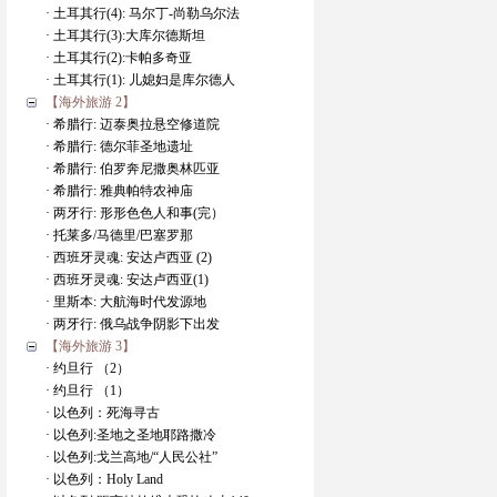
· 土耳其行(4): 马尔丁-尚勒乌尔法
· 土耳其行(3):大库尔德斯坦
· 土耳其行(2):卡帕多奇亚
· 土耳其行(1): 儿媳妇是库尔德人
【海外旅游 2】
· 希腊行: 迈泰奥拉悬空修道院
· 希腊行: 德尔菲圣地遗址
· 希腊行: 伯罗奔尼撒奥林匹亚
· 希腊行: 雅典帕特农神庙
· 两牙行: 形形色色人和事(完）
· 托莱多/马德里/巴塞罗那
· 西班牙灵魂: 安达卢西亚 (2)
· 西班牙灵魂: 安达卢西亚(1)
· 里斯本: 大航海时代发源地
· 两牙行: 俄乌战争阴影下出发
【海外旅游 3】
· 约旦行 （2）
· 约旦行 （1）
· 以色列：死海寻古
· 以色列:圣地之圣地耶路撒冷
· 以色列:戈兰高地/“人民公社”
· 以色列：Holy Land