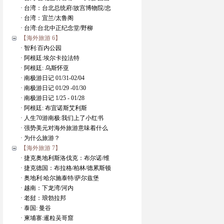
· 台湾：台北总统府/故宫博物院/忠
· 台湾：宜兰/太鲁阁
· 台湾:台北中正纪念堂/野柳
【海外旅游 6】
· 智利:百内公园
· 阿根廷:埃尔卡拉法特
· 阿根廷: 乌斯怀亚
· 南极游日记 01/31-02/04
· 南极游日记 01/29 -01/30
· 南极游日记 1/25 - 01/28
· 阿根廷: 布宜诺斯艾利斯
· 人生70游南极:我们上了小红书
· 强势美元对海外旅游意味着什么
· 为什么旅游？
【海外旅游 7】
· 捷克奥地利斯洛伐克：布尔诺/维
· 捷克德国：布拉格/柏林/德累斯顿
· 奥地利:哈尔施泰特/萨尔兹堡
· 越南：下龙湾/河内
· 老挝：琅勃拉邦
· 泰国: 曼谷
· 柬埔寨:暹粒吴哥窟