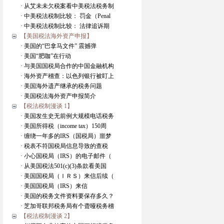
· 从艾未未欠税案看中美税法税务制
· 中美税法税制比较： 罚金（Penal
· 中美税法税制比较： 法律追诉期
【美国税法海外资产申报】
· 美国的“巴拿马文件” 震撼弹
· 美国“肥咖”在行动
· 与美国国税局合作的中国金融机构
· 海外资产稽查：以色列银行被盯上
· 美国海外遗产继承的税务问题
· 美国税法海外资产申报简介
【税法税制漫谈 1】
· 美国发生史无前例大规模电话税务
· 美国所得税（income tax）150周
· 缠绕一年多的IRS（国税局）噩梦
· 税表不符国税局信息导致的查税
· 小心国税局（IRS）的电子邮件（
· 从美国税法501(c)(3)条款看美国
· 美国国税局（ＩＲＳ）来信后续（
· 美国国税局（IRS）来信
· 美国的税务文件资料要保存多久？
· 芝加哥联邦税务局有个聋哑税务稽
【税法税制漫谈 2】