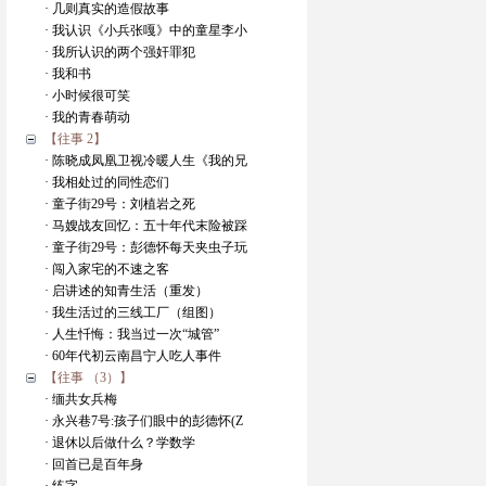
· 几则真实的造假故事
· 我认识《小兵张嘎》中的童星李小
· 我所认识的两个强奸罪犯
· 我和书
· 小时候很可笑
· 我的青春萌动
【往事 2】
· 陈晓成凤凰卫视冷暖人生《我的兄
· 我相处过的同性恋们
· 童子街29号：刘植岩之死
· 马嫂战友回忆：五十年代末险被踩
· 童子街29号：彭德怀每天夹虫子玩
· 闯入家宅的不速之客
· 启讲述的知青生活（重发）
· 我生活过的三线工厂（组图）
· 人生忏悔：我当过一次“城管”
· 60年代初云南昌宁人吃人事件
【往事 （3）】
· 缅共女兵梅
· 永兴巷7号:孩子们眼中的彭德怀(Z
· 退休以后做什么？学数学
· 回首已是百年身