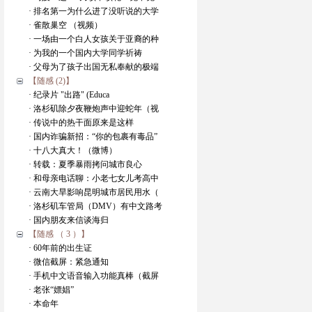
· 排名第一为什么进了没听说的大学
· 雀散巢空 （视频）
· 一场由一个白人女孩关于亚裔的种
· 为我的一个国内大学同学祈祷
· 父母为了孩子出国无私奉献的极端
【随感 (2)】
· 纪录片 "出路" (Educa
· 洛杉矶除夕夜鞭炮声中迎蛇年（视
· 传说中的热干面原来是这样
· 国内诈骗新招：“你的包裹有毒品”
· 十八大真大！（微博）
· 转载：夏季暴雨拷问城市良心
· 和母亲电话聊：小老七女儿考高中
· 云南大旱影响昆明城市居民用水（
· 洛杉矶车管局（DMV）有中文路考
· 国内朋友来信谈海归
【随感 （ 3 ）】
· 60年前的出生证
· 微信截屏：紧急通知
· 手机中文语音输入功能真棒（截屏
· 老张“嫖娼”
· 本命年