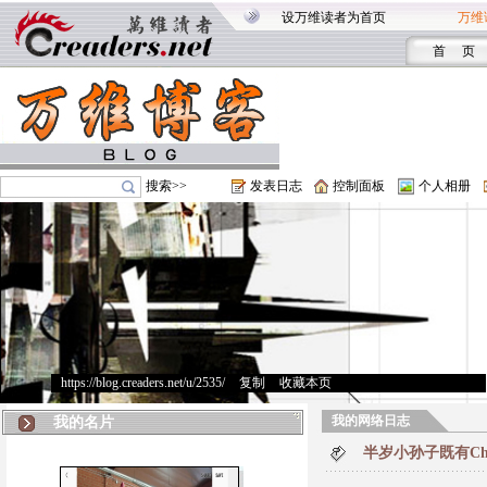
设万维读者为首页
万维
首 页
搜索>>
发表日志
控制面板
个人相册
https://blog.creaders.net/u/2535/
>
复制
>
收藏本页
我的网络日志
我的名片
半岁小孙子既有Chin