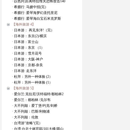
· 以色列:距离特拉维夫恐怖攻击140
· 希腊行: 马嫂中招(完）
· 希腊行: 爱琴海梦幻圣托里尼
· 希腊行: 爱琴海白宝石米克罗斯
【海外旅游 4】
· 日本游： 再见东洋!（完）
· 日本游：东京(2)/横滨
· 日本游：富士山
· 日本游：东京 （1）
· 日本游：雪月花号
· 日本游：大阪-神户
· 日本游：京都-奈良
· 日本游: 走东洋
· 杜拜：另外一种体验 (2）
· 杜拜：另外一种体验 (1）
【海外旅游 5】
· 爱尔兰:克拉尼/沃特福特/都柏林2
· 爱尔兰：都柏林 /戈尔韦
· 大不列颠：爱丁堡/约克/剑桥
· 大不列颠：巴斯/利物浦
· 大不列颠：伦敦
· 台湾游“攻略“(完）
· 台湾:台北士林官邸/101大楼/圆山