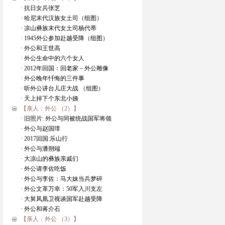
· 抗日女兵张芝
· 哈尼末代汉族女土司（组图）
· 凉山彝族末代女土司杨代蒂
· 1945外公参加赴越受降（组图）
· 外公和王世高
· 外公生命中的六个女人
· 2012年回国：回老家－外公雕像
· 外公晚年忏悔的三件事
· 听外公讲台儿庄大战 （组图）
· 天上掉下个东北小姨
【亲人：外公 （2）】
· 旧照片: 外公与同被统战国军将领
· 外公与赵国璋
· 2017回国:乐山行
· 外公与潘朔端
· 大凉山的彝族亲戚们
· 外公请李佐吃饭
· 外公与李佐：马大妹当兵梦碎
· 外公文革万幸：50军入川支左
· 大舅凤凰卫视谈国军赴越受降
· 外公和蒋介石
【亲人：外公 （3）】