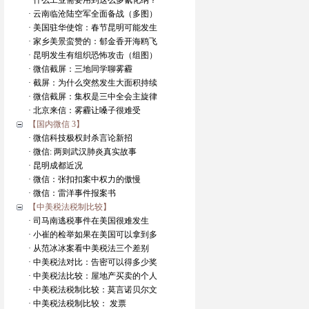
· 什么工业需要用到这么多氰化纳？
· 云南临沧陆空军全面备战（多图）
· 美国驻华使馆：春节昆明可能发生
· 家乡美景蛮赞的：郁金香开海鸥飞
· 昆明发生有组织恐怖攻击（组图）
· 微信截屏：三地同学聊雾霾
· 截屏：为什么突然发生大面积持续
· 微信截屏：集权是三中全会主旋律
· 北京来信：雾霾让嗓子很难受
【国内微信 3】
· 微信科技极权封杀言论新招
· 微信: 两则武汉肺炎真实故事
· 昆明成都近况
· 微信：张扣扣案中权力的傲慢
· 微信：雷洋事件报案书
【中美税法税制比较】
· 司马南逃税事件在美国很难发生
· 小崔的检举如果在美国可以拿到多
· 从范冰冰案看中美税法三个差别
· 中美税法对比：告密可以得多少奖
· 中美税法比较：屋地产买卖的个人
· 中美税法税制比较：莫言诺贝尔文
· 中美税法税制比较： 发票