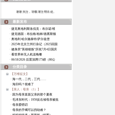
谢谢关注，转载请注明出处。
最新发布
· 捷克奥地利斯洛伐克：布尔诺/维
· 捷克德国：布拉格/柏林/德累斯顿
· 奥地利:哈尔施泰特/萨尔兹堡
· 2025年北京兰州行杂记（2025回国
· 健身房“英雄锻炼“庆祝7月4日国庆
· 看世界杯无人机送晚餐
· 06/18/2026 后置深蹲175磅（80公
分类目录
【万维征文】
· 海一代，二代，三代……
· 海归吗？很难了
【亲人：母亲 （1）】
· 因为母亲直面父亲的那个夏夜
· 毛泽东时代：1959反右倾母亲被批
· 母亲爱唠叨
· 母亲的手镯可以挡劫难？