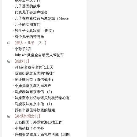
· 威尔逊峰父子行
· 儿子基因的故事
· 代表儿子参加声援会
· 儿子在奥克拉荷马摩尔城（Moore
· 儿子的女朋友们
· 独生子女真寂寞 （图文）
· 有个儿子的苦与乐
【亲人：儿子 （2）】
· 小孙子2岁
· July 4th:乘坐全自动无人驾驶车
【姐妹们】
· 911前老穆带老妹飞上天
· 我姐姐是红五类的“叛徒”
· 见证微公益（微信截图）
· 小妹揭露贪腐为民发声
· 马嫂表妹东京来信 （2）
· 妹妹至今对切尔诺贝利核污染心有
· 马嫂表妹东京来信 （1）
· 我有个很值得钦佩的姐姐
【外甥外甥女们】
· 2015回国：外甥女海归找工作
· 小萌萌找了个老外
· 外甥美梦成真：婚礼在洛城（组图