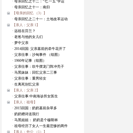
· 母亲回忆之十二：“七.一五”学运
· 母亲回忆之十一：南归
【母亲的回忆 （3）】
· 母亲回忆之二十一：土地改革运动
【亲人：父亲 1】
· 远祖在芬兰？
· 老爸与他的女儿们
· 梦中父亲
· 2014回国: 父亲墓前的牵牛花开了
· 父亲往事：沙甸事件 （组图）
· 1960年记事（组图）
· 父亲往事：吹牛摆龙门阵冲壳子
· 马黑妹妹：回忆父亲二三事
· 父亲往事：重男轻女
· 生离死别忆父亲
【亲人：父亲 2】
· 父亲往事:中南海诊所女医生
【亲人：祖母】
· 2015回国：奶奶墓前杂草多
· 奶奶赠诗送我行
· 马黑姐姐： 奶奶是个穆斯林
· 祖母经历了女人一生最悲惨的两件
【亲人：外公 （1）】