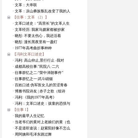
· 文革：大串联
· 文革：凉山彝族叛乱改变了我的人
【往事：文革 （2）】
· 文革口述史：“高营长”的文革人生
· 文革经历: 我家马嫂家都被抄家
· 晓彤: 不要太伤心，我还活着
· 晓彤: 漫长黑夜里有一盏灯
· 1977年高考曲折事种种
【冯利文革口述史】
· 冯利: 高山仰止,景行行止 -我对
· 成都高校往事:"民院八·二六
· 往事群忆之二:“荣中泽朗事件”
· 往事群忆之一:武斗硝烟
· 百姓口述:伪军医女儿的苦涩青春
· 博雅书院诗友 | 赤子之歌（组诗
· 冯利:《我的1977年高考》
· 冯利：文革口述史：孩童的恐惧与
【往事 1】
· 我的最早人生记忆
· 当老爷们的黄对上老娘们的黄（也
· 不是道听途说：赵紫阳好像不怎么
· 周阿姨和毛泽东跳过舞