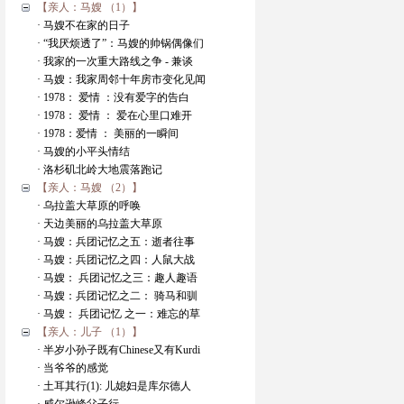
【亲人：马嫂 （1）】
· 马嫂不在家的日子
· “我厌烦透了”：马嫂的帅锅偶像们
· 我家的一次重大路线之争 - 兼谈
· 马嫂：我家周邻十年房市变化见闻
· 1978： 爱情 ：没有爱字的告白
· 1978： 爱情 ： 爱在心里口难开
· 1978：爱情 ： 美丽的一瞬间
· 马嫂的小平头情结
· 洛杉矶北岭大地震落跑记
【亲人：马嫂 （2）】
· 乌拉盖大草原的呼唤
· 天边美丽的乌拉盖大草原
· 马嫂：兵团记忆之五：逝者往事
· 马嫂：兵团记忆之四：人鼠大战
· 马嫂： 兵团记忆之三：趣人趣语
· 马嫂：兵团记忆之二： 骑马和驯
· 马嫂： 兵团记忆 之一：难忘的草
【亲人：儿子 （1）】
· 半岁小孙子既有Chinese又有Kurdi
· 当爷爷的感觉
· 土耳其行(1): 儿媳妇是库尔德人