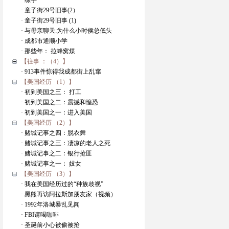
· 练字
· 童子街29号旧事(2）
· 童子街29号旧事 (1)
· 与母亲聊天:为什么小时侯总低头
· 成都市通顺小学
· 那些年： 拉蜂窝煤
【往事 ：（4）】
· 913事件惊得我成都街上乱窜
【美国经历 （1）】
· 初到美国之三： 打工
· 初到美国之二：震撼和惶恐
· 初到美国之一：进入美国
【美国经历 （2）】
· 赌城记事之四：脱衣舞
· 赌城记事之三：凄凉的老人之死
· 赌城记事之二：银行抢匪
· 赌城记事之一： 妓女
【美国经历 （3）】
· 我在美国经历过的“种族歧视”
· 黑熊再访阿拉斯加朋友家（视频）
· 1992年洛城暴乱见闻
· FBI请喝咖啡
· 圣诞前小心被偷被抢