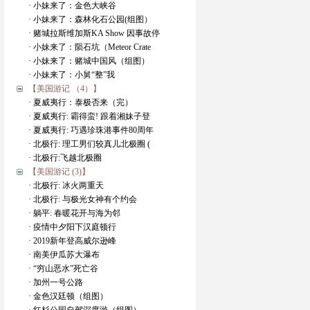
· 小妹来了：金色大峡谷
· 小妹来了：森林化石公园(组图）
· 赌城拉斯维加斯KA Show 因事故停
· 小妹来了：陨石坑（Meteor Crate
· 小妹来了：赌城中国风（组图）
· 小妹来了：小舅“整”我
【美国游记 （4）】
· 夏威夷行：泰极否来（完）
· 夏威夷行: 霸得蛮! 跟着湘妹子登
· 夏威夷行: 巧遇珍珠港事件80周年
· 北极行: 理工男们较真儿北极圈 (
· 北极行:飞越北极圈
【美国游记 (3)】
· 北极行: 冰火两重天
· 北极行: 与极光女神有个约会
· 躺平: 春暖花开与海为邻
· 疫情中夕阳下汉庭顿行
· 2019新年登高威尔逊峰
· 南美伊瓜苏大瀑布
· “穷山恶水”死亡谷
· 加州一号公路
· 金色汉廷顿（组图）