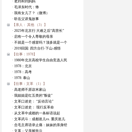
· 老刘和刘妈妈
· 毛泽东时代：馋
· 我有女儿了？（微博）
· 听岳父讲鬼故事
【亲人： 其他 （3）】
· 2025年北京行:大难之后“高营长”
· 启有一个令人尊敬的母亲
· 不就是一个感冒吗？顶多就是一个
· 2019回国: 四方台行-下山-感悟
【往事：1978】
· 1980年北京高校学生自由竞选人民
· 1978：北京
· 1978：高考
· 1978: 泰山
【往事：文革 （1）】
· 高老师不原谅米家山
· 我姐姐是红五类的“叛徒”
· 文革口述史： “反动言论”
· 文革口述史： 现行反革命
· 从文革中成都的一条标语说起
· 文革武斗：成都崽儿vs. 重庆崽儿
· 念毛主席语录止痛：妹妹的亲身经
· 文革：父亲被批斗