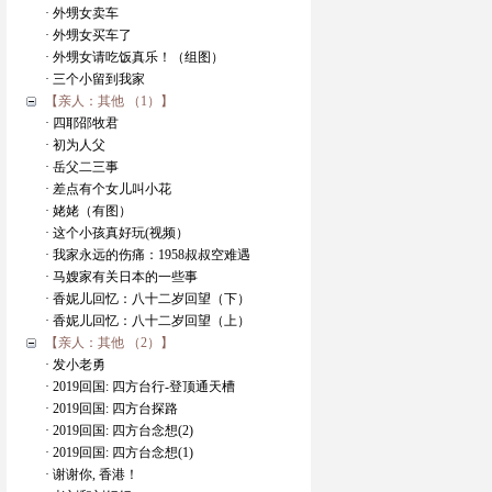
· 外甥女卖车
· 外甥女买车了
· 外甥女请吃饭真乐！（组图）
· 三个小留到我家
【亲人：其他 （1）】
· 四耶邵牧君
· 初为人父
· 岳父二三事
· 差点有个女儿叫小花
· 姥姥（有图）
· 这个小孩真好玩(视频）
· 我家永远的伤痛：1958叔叔空难遇
· 马嫂家有关日本的一些事
· 香妮儿回忆：八十二岁回望（下）
· 香妮儿回忆：八十二岁回望（上）
【亲人：其他 （2）】
· 发小老勇
· 2019回国: 四方台行-登顶通天槽
· 2019回国: 四方台探路
· 2019回国: 四方台念想(2)
· 2019回国: 四方台念想(1)
· 谢谢你, 香港！