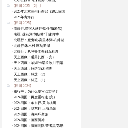
· 红杉公园自驾深度游（组图）
【回国 2025 （2）】
· 2025年北京兰州行杂记（2025回国
· 2025年青海行
【回国 2025】
· 南疆行:温宿大峡谷/喀什/帕米尔(
· 南疆: 莲花湖/胡杨林/千佛洞/库
· 北疆行：魔鬼城-赛里木湖-八卦城
· 北疆行:禾木村-喀纳斯湖
· 北疆行：从乌鲁木齐到五彩滩
· 天上西藏：暖男扎西 （完）
· 天上西藏：羊湖/卡诺拉冰川/日喀
· 天上西藏：拉萨/纳木措湖
· 天上西藏：林芝 （2）
· 天上西藏：林芝 （1）
【回国 2024】
· 旅行中，为什么要写点文字？
· 2024回国：再度重相逢 (完）
· 2024回国：华东行-黄山杭州
· 2024回国：华东行-上海乌镇
· 2024回国：海南环岛游
· 2024回国：滇西腾冲
· 2024回国：滇南元阳/普者黑/弥勒