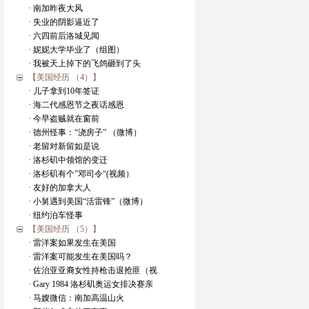
· 南加昨夜大风
· 失业的阴影逼近了
· 六四前后洛城见闻
· 妮妮大学毕业了（组图）
· 我被天上掉下的飞鸽砸到了头
【美国经历 （4）】
· 儿子拿到10年签证
· 海二代感恩节之夜话感恩
· 今早盗贼就在窗前
· 德州怪事：“浇房子” （微博）
· 老留对新留如是说
· 洛杉矶中领馆的变迁
· 洛杉矶有个”邓司令“(视频）
· 友好的加拿大人
· 小舅遇到美国“活雷锋”（微博）
· 纽约泊车怪事
【美国经历 （5）】
· 雷洋案如果发生在美国
· 雷洋案可能发生在美国吗？
· 佐治亚亚裔女性持枪击退抢匪（视
· Gary 1984 洛杉矶奥运女排决赛亲
· 马嫂微信：南加高温山火