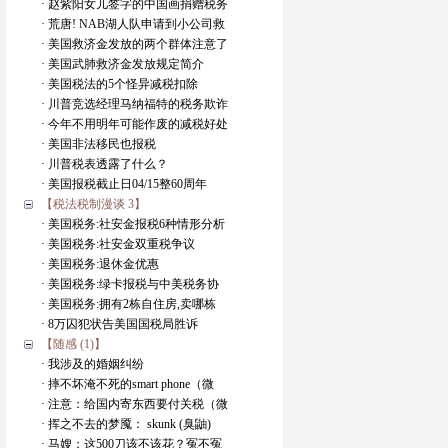
· 赵紫阳女儿签字的中国画捐赠税务
· 荒唐! NAB湖人队申请到小公司救
· 美国救济金发放的两个群体注意了
· 美国武肺救济金发放规定简介
· 美国税法的5个怪异减税扣除
· 川普竞选经理马纳福特的税务欺诈
· 今年不用明年可能作废的减税好处
· 美国非法移民也报税
· 川普税表透露了什么？
· 美国报税截止日04/15整60周年
【税法税制漫谈 3】
· 美国税务:社安金报税6种情形分析
· 美国税务:社安金双重税争议
· 美国税务:退休金优惠
· 美国税务:绿卡报税与中美税务协
· 美国税务:拥有2栋自住房,卖哪栋
· 8万囚犯状告美国国税局胜诉
【随感 (1)】
· 我涉及的婚姻纠纷
· 摔不坏淹不死的smart phone（微
· 注意：给国内寄东西要付关税（微
· 挥之不去的梦魇： skunk (臭鼬)
· 马嫂：这500刀该不该花？冤不冤