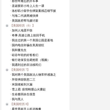
· 那些年难忘的开车事
· 圣诞夜听小玲上人生一课
· 洛杉矶小留学生绑架案残忍细节披
· 与海二代谈两难抉择
· 美国政府帮马嫂讨薪
【美国经历（6）】
· 加州人地震不惊
· 奇事:高速公路上拾回手机
· 我去过的第一个美国公园是墓地
· 国内电信诈骗在美真猖狂
· 我和董先生
· 硅谷年轻的好爸爸们
· 银行老保安击毙抢匪（视频）
· 我遇到过的非法移民们
【美国经历 7】
· 我对两个美国政治人物常怀感激之
· 拜登摔跤联想二三
· 米国佬捡到大漏
· 雪上霜: 疫情刚缓山火骤起
· 生命脆弱余生很贵
· 我与黑人
【美国经历 8】
· 看世界杯无人机送晚餐