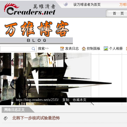
设万维读者为首页
万维
首 页
搜索>>
发表日志
控制面板
个人相册
https://blog.creaders.net/u/2535/
>
复制
>
收藏本页
网络日志正文
北韩下一步核武试验最恐怖