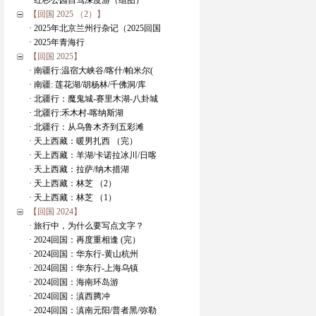
· 红杉公园自驾深度游（组图）
【回国 2025 （2）】
· 2025年北京兰州行杂记（2025回国
· 2025年青海行
【回国 2025】
· 南疆行:温宿大峡谷/喀什/帕米尔(
· 南疆: 莲花湖/胡杨林/千佛洞/库
· 北疆行：魔鬼城-赛里木湖-八卦城
· 北疆行:禾木村-喀纳斯湖
· 北疆行：从乌鲁木齐到五彩滩
· 天上西藏：暖男扎西 （完）
· 天上西藏：羊湖/卡诺拉冰川/日喀
· 天上西藏：拉萨/纳木措湖
· 天上西藏：林芝 （2）
· 天上西藏：林芝 （1）
【回国 2024】
· 旅行中，为什么要写点文字？
· 2024回国：再度重相逢 (完）
· 2024回国：华东行-黄山杭州
· 2024回国：华东行-上海乌镇
· 2024回国：海南环岛游
· 2024回国：滇西腾冲
· 2024回国：滇南元阳/普者黑/弥勒