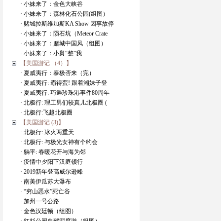
· 小妹来了：金色大峡谷
· 小妹来了：森林化石公园(组图）
· 赌城拉斯维加斯KA Show 因事故停
· 小妹来了：陨石坑（Meteor Crate
· 小妹来了：赌城中国风（组图）
· 小妹来了：小舅“整”我
【美国游记 （4）】
· 夏威夷行：泰极否来（完）
· 夏威夷行: 霸得蛮! 跟着湘妹子登
· 夏威夷行: 巧遇珍珠港事件80周年
· 北极行: 理工男们较真儿北极圈 (
· 北极行:飞越北极圈
【美国游记 (3)】
· 北极行: 冰火两重天
· 北极行: 与极光女神有个约会
· 躺平: 春暖花开与海为邻
· 疫情中夕阳下汉庭顿行
· 2019新年登高威尔逊峰
· 南美伊瓜苏大瀑布
· “穷山恶水”死亡谷
· 加州一号公路
· 金色汉廷顿（组图）