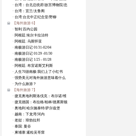
· 台湾：台北总统府/故宫博物院/忠
· 台湾：宜兰/太鲁阁
· 台湾:台北中正纪念堂/野柳
【海外旅游 6】
· 智利:百内公园
· 阿根廷:埃尔卡拉法特
· 阿根廷: 乌斯怀亚
· 南极游日记 01/31-02/04
· 南极游日记 01/29 -01/30
· 南极游日记 1/25 - 01/28
· 阿根廷: 布宜诺斯艾利斯
· 人生70游南极:我们上了小红书
· 强势美元对海外旅游意味着什么
· 为什么旅游？
【海外旅游 7】
· 捷克奥地利斯洛伐克：布尔诺/维
· 捷克德国：布拉格/柏林/德累斯顿
· 奥地利:哈尔施泰特/萨尔兹堡
· 越南：下龙湾/河内
· 老挝：琅勃拉邦
· 泰国: 曼谷
· 柬埔寨:暹粒吴哥窟