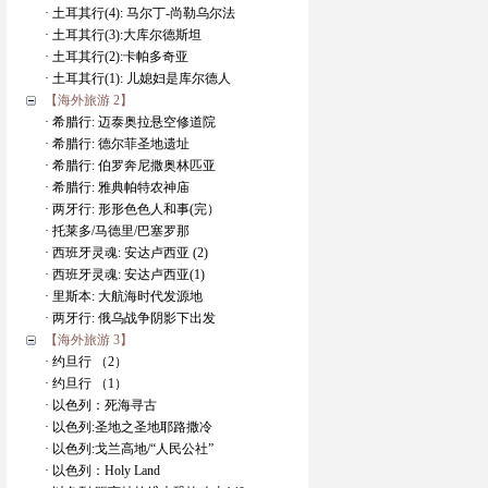
· 土耳其行(4): 马尔丁-尚勒乌尔法
· 土耳其行(3):大库尔德斯坦
· 土耳其行(2):卡帕多奇亚
· 土耳其行(1): 儿媳妇是库尔德人
【海外旅游 2】
· 希腊行: 迈泰奥拉悬空修道院
· 希腊行: 德尔菲圣地遗址
· 希腊行: 伯罗奔尼撒奥林匹亚
· 希腊行: 雅典帕特农神庙
· 两牙行: 形形色色人和事(完）
· 托莱多/马德里/巴塞罗那
· 西班牙灵魂: 安达卢西亚 (2)
· 西班牙灵魂: 安达卢西亚(1)
· 里斯本: 大航海时代发源地
· 两牙行: 俄乌战争阴影下出发
【海外旅游 3】
· 约旦行 （2）
· 约旦行 （1）
· 以色列：死海寻古
· 以色列:圣地之圣地耶路撒冷
· 以色列:戈兰高地/“人民公社”
· 以色列：Holy Land