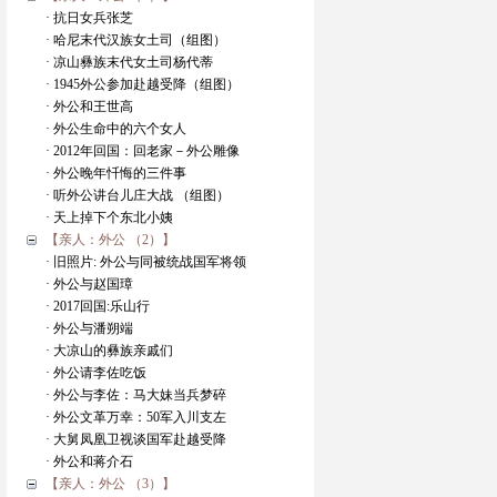
· 抗日女兵张芝
· 哈尼末代汉族女土司（组图）
· 凉山彝族末代女土司杨代蒂
· 1945外公参加赴越受降（组图）
· 外公和王世高
· 外公生命中的六个女人
· 2012年回国：回老家－外公雕像
· 外公晚年忏悔的三件事
· 听外公讲台儿庄大战 （组图）
· 天上掉下个东北小姨
【亲人：外公 （2）】
· 旧照片: 外公与同被统战国军将领
· 外公与赵国璋
· 2017回国:乐山行
· 外公与潘朔端
· 大凉山的彝族亲戚们
· 外公请李佐吃饭
· 外公与李佐：马大妹当兵梦碎
· 外公文革万幸：50军入川支左
· 大舅凤凰卫视谈国军赴越受降
· 外公和蒋介石
【亲人：外公 （3）】