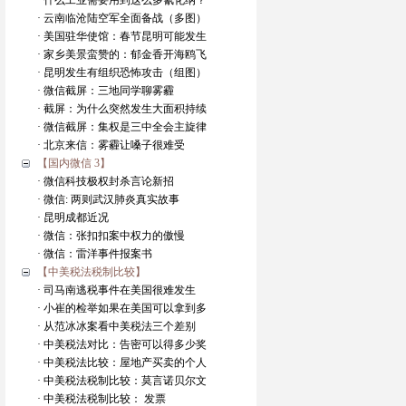
· 什么工业需要用到这么多氰化纳？
· 云南临沧陆空军全面备战（多图）
· 美国驻华使馆：春节昆明可能发生
· 家乡美景蛮赞的：郁金香开海鸥飞
· 昆明发生有组织恐怖攻击（组图）
· 微信截屏：三地同学聊雾霾
· 截屏：为什么突然发生大面积持续
· 微信截屏：集权是三中全会主旋律
· 北京来信：雾霾让嗓子很难受
【国内微信 3】
· 微信科技极权封杀言论新招
· 微信: 两则武汉肺炎真实故事
· 昆明成都近况
· 微信：张扣扣案中权力的傲慢
· 微信：雷洋事件报案书
【中美税法税制比较】
· 司马南逃税事件在美国很难发生
· 小崔的检举如果在美国可以拿到多
· 从范冰冰案看中美税法三个差别
· 中美税法对比：告密可以得多少奖
· 中美税法比较：屋地产买卖的个人
· 中美税法税制比较：莫言诺贝尔文
· 中美税法税制比较： 发票