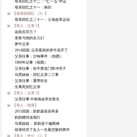
· 母亲回忆之十二：“七.一五”学运
· 母亲回忆之十一：南归
【母亲的回忆 （3）】
· 母亲回忆之二十一：土地改革运动
【亲人：父亲 1】
· 远祖在芬兰？
· 老爸与他的女儿们
· 梦中父亲
· 2014回国: 父亲墓前的牵牛花开了
· 父亲往事：沙甸事件 （组图）
· 1960年记事（组图）
· 父亲往事：吹牛摆龙门阵冲壳子
· 马黑妹妹：回忆父亲二三事
· 父亲往事：重男轻女
· 生离死别忆父亲
【亲人：父亲 2】
· 父亲往事:中南海诊所女医生
【亲人：祖母】
· 2015回国：奶奶墓前杂草多
· 奶奶赠诗送我行
· 马黑姐姐： 奶奶是个穆斯林
· 祖母经历了女人一生最悲惨的两件
【亲人：外公 （1）】