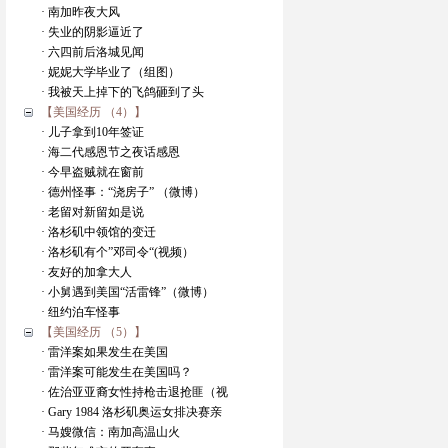
· 南加昨夜大风
· 失业的阴影逼近了
· 六四前后洛城见闻
· 妮妮大学毕业了（组图）
· 我被天上掉下的飞鸽砸到了头
【美国经历 （4）】
· 儿子拿到10年签证
· 海二代感恩节之夜话感恩
· 今早盗贼就在窗前
· 德州怪事：“浇房子” （微博）
· 老留对新留如是说
· 洛杉矶中领馆的变迁
· 洛杉矶有个”邓司令“(视频）
· 友好的加拿大人
· 小舅遇到美国“活雷锋”（微博）
· 纽约泊车怪事
【美国经历 （5）】
· 雷洋案如果发生在美国
· 雷洋案可能发生在美国吗？
· 佐治亚亚裔女性持枪击退抢匪（视
· Gary 1984 洛杉矶奥运女排决赛亲
· 马嫂微信：南加高温山火