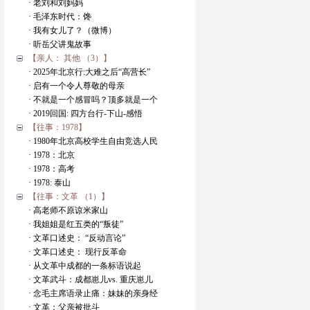
· 老刘和刘妈妈
· 毛泽东时代：馋
· 我有女儿了？（微博）
· 听岳父讲鬼故事
【亲人： 其他 （3）】
· 2025年北京行:大难之后“高营长”
· 启有一个令人尊敬的母亲
· 不就是一个感冒吗？顶多就是一个
· 2019回国: 四方台行-下山-感悟
【往事：1978】
· 1980年北京高校学生自由竞选人民
· 1978：北京
· 1978：高考
· 1978: 泰山
【往事：文革 （1）】
· 高老师不原谅米家山
· 我姐姐是红五类的“叛徒”
· 文革口述史： “反动言论”
· 文革口述史： 现行反革命
· 从文革中成都的一条标语说起
· 文革武斗：成都崽儿vs. 重庆崽儿
· 念毛主席语录止痛：妹妹的亲身经
· 文革：父亲被批斗