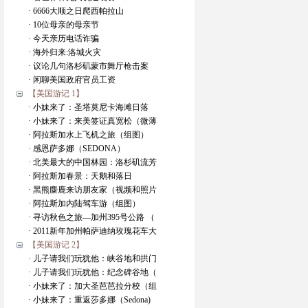
· 6666大顺之日爬西帕拉山
· 10位母亲的母亲节
· 今天亲历电话诈骗
· 海外归来:洛城火灾
· 议论几句洛杉矶蒙市舞厅枪击案
· 闲聊美国政府官员工资
【美国游记 1】
· 小妹来了：圣塔莫尼卡海滩日落
· 小妹来了：来美签证真宽松（微薄
· 阿拉斯加水上飞机之旅（组图）
· 感恩萨多娜（SEDONA）
· 北美最大的中国林园：洛杉矶流芳
· 阿拉斯加春景：天鹅和落日
· 黑熊麋鹿来访朋友家（视频和照片
· 阿拉斯加内陆驾车游（组图）
· 寻访秋色之旅—加州395号公路 （
· 2011新年加州帕萨迪纳玫瑰花车大
【美国游记 2】
· 儿子请我们玩犹他：峡谷地和拱门
· 儿子请我们玩犹他：纪念碑谷地（
· 小妹来了：加大圣芭芭拉分校（组
· 小妹来了：重返莎多娜（Sedona)