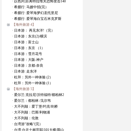
· 以色列:距离特拉维夫恐怖攻击140
· 希腊行: 马嫂中招(完）
· 希腊行: 爱琴海梦幻圣托里尼
· 希腊行: 爱琴海白宝石米克罗斯
【海外旅游 4】
· 日本游： 再见东洋!（完）
· 日本游：东京(2)/横滨
· 日本游：富士山
· 日本游：东京 （1）
· 日本游：雪月花号
· 日本游：大阪-神户
· 日本游：京都-奈良
· 日本游: 走东洋
· 杜拜：另外一种体验 (2）
· 杜拜：另外一种体验 (1）
【海外旅游 5】
· 爱尔兰:克拉尼/沃特福特/都柏林2
· 爱尔兰：都柏林 /戈尔韦
· 大不列颠：爱丁堡/约克/剑桥
· 大不列颠：巴斯/利物浦
· 大不列颠：伦敦
· 台湾游“攻略“(完）
· 台湾:台北士林官邸/101大楼/圆山