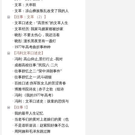
· 文革：大串联
· 文革：凉山彝族叛乱改变了我的人
【往事：文革 （2）】
· 文革口述史：“高营长”的文革人生
· 文革经历: 我家马嫂家都被抄家
· 晓彤: 不要太伤心，我还活着
· 晓彤: 漫长黑夜里有一盏灯
· 1977年高考曲折事种种
【冯利文革口述史】
· 冯利: 高山仰止,景行行止 -我对
· 成都高校往事:"民院八·二六
· 往事群忆之二:“荣中泽朗事件”
· 往事群忆之一:武斗硝烟
· 百姓口述:伪军医女儿的苦涩青春
· 博雅书院诗友 | 赤子之歌（组诗
· 冯利:《我的1977年高考》
· 冯利：文革口述史：孩童的恐惧与
【往事 1】
· 我的最早人生记忆
· 当老爷们的黄对上老娘们的黄（也
· 不是道听途说：赵紫阳好像不怎么
· 周阿姨和毛泽东跳过舞