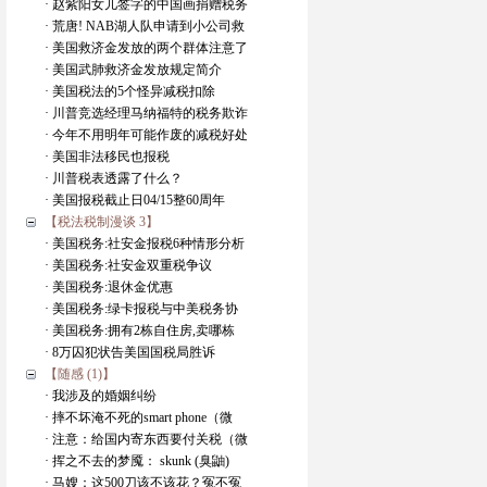
· 赵紫阳女儿签字的中国画捐赠税务
· 荒唐! NAB湖人队申请到小公司救
· 美国救济金发放的两个群体注意了
· 美国武肺救济金发放规定简介
· 美国税法的5个怪异减税扣除
· 川普竞选经理马纳福特的税务欺诈
· 今年不用明年可能作废的减税好处
· 美国非法移民也报税
· 川普税表透露了什么？
· 美国报税截止日04/15整60周年
【税法税制漫谈 3】
· 美国税务:社安金报税6种情形分析
· 美国税务:社安金双重税争议
· 美国税务:退休金优惠
· 美国税务:绿卡报税与中美税务协
· 美国税务:拥有2栋自住房,卖哪栋
· 8万囚犯状告美国国税局胜诉
【随感 (1)】
· 我涉及的婚姻纠纷
· 摔不坏淹不死的smart phone（微
· 注意：给国内寄东西要付关税（微
· 挥之不去的梦魇： skunk (臭鼬)
· 马嫂：这500刀该不该花？冤不冤