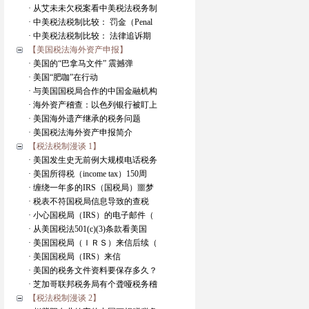
· 从艾未未欠税案看中美税法税务制
· 中美税法税制比较： 罚金（Penal
· 中美税法税制比较： 法律追诉期
【美国税法海外资产申报】
· 美国的“巴拿马文件” 震撼弹
· 美国“肥咖”在行动
· 与美国国税局合作的中国金融机构
· 海外资产稽查：以色列银行被盯上
· 美国海外遗产继承的税务问题
· 美国税法海外资产申报简介
【税法税制漫谈 1】
· 美国发生史无前例大规模电话税务
· 美国所得税（income tax）150周
· 缠绕一年多的IRS（国税局）噩梦
· 税表不符国税局信息导致的查税
· 小心国税局（IRS）的电子邮件（
· 从美国税法501(c)(3)条款看美国
· 美国国税局（ＩＲＳ）来信后续（
· 美国国税局（IRS）来信
· 美国的税务文件资料要保存多久？
· 芝加哥联邦税务局有个聋哑税务稽
【税法税制漫谈 2】