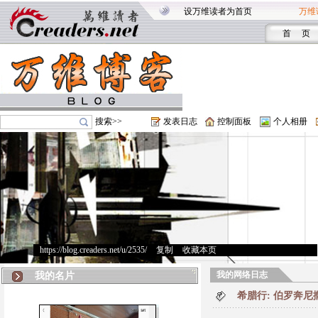
设万维读者为首页
万维
首 页
搜索>>
发表日志
控制面板
个人相册
https://blog.creaders.net/u/2535/
>
复制
>
收藏本页
我的网络日志
我的名片
希腊行: 伯罗奔尼