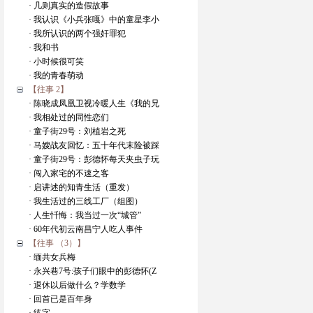
· 几则真实的造假故事
· 我认识《小兵张嘎》中的童星李小
· 我所认识的两个强奸罪犯
· 我和书
· 小时候很可笑
· 我的青春萌动
【往事 2】
· 陈晓成凤凰卫视冷暖人生《我的兄
· 我相处过的同性恋们
· 童子街29号：刘植岩之死
· 马嫂战友回忆：五十年代末险被踩
· 童子街29号：彭德怀每天夹虫子玩
· 闯入家宅的不速之客
· 启讲述的知青生活（重发）
· 我生活过的三线工厂（组图）
· 人生忏悔：我当过一次“城管”
· 60年代初云南昌宁人吃人事件
【往事 （3）】
· 缅共女兵梅
· 永兴巷7号:孩子们眼中的彭德怀(Z
· 退休以后做什么？学数学
· 回首已是百年身