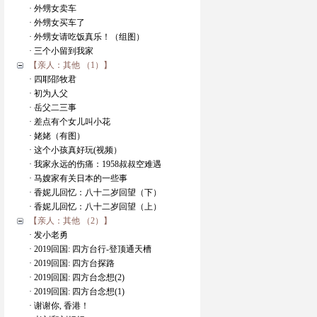
· 外甥女卖车
· 外甥女买车了
· 外甥女请吃饭真乐！（组图）
· 三个小留到我家
【亲人：其他 （1）】
· 四耶邵牧君
· 初为人父
· 岳父二三事
· 差点有个女儿叫小花
· 姥姥（有图）
· 这个小孩真好玩(视频）
· 我家永远的伤痛：1958叔叔空难遇
· 马嫂家有关日本的一些事
· 香妮儿回忆：八十二岁回望（下）
· 香妮儿回忆：八十二岁回望（上）
【亲人：其他 （2）】
· 发小老勇
· 2019回国: 四方台行-登顶通天槽
· 2019回国: 四方台探路
· 2019回国: 四方台念想(2)
· 2019回国: 四方台念想(1)
· 谢谢你, 香港！