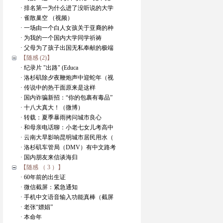
· 排名第一为什么进了没听说的大学
· 雀散巢空 （视频）
· 一场由一个白人女孩关于亚裔的种
· 为我的一个国内大学同学祈祷
· 父母为了孩子出国无私奉献的极端
【随感 (2)】
· 纪录片 "出路" (Educa
· 洛杉矶除夕夜鞭炮声中迎蛇年（视
· 传说中的热干面原来是这样
· 国内诈骗新招：“你的包裹有毒品”
· 十八大真大！（微博）
· 转载：夏季暴雨拷问城市良心
· 和母亲电话聊：小老七女儿考高中
· 云南大旱影响昆明城市居民用水（
· 洛杉矶车管局（DMV）有中文路考
· 国内朋友来信谈海归
【随感 （ 3 ）】
· 60年前的出生证
· 微信截屏：紧急通知
· 手机中文语音输入功能真棒（截屏
· 老张“嫖娼”
· 本命年