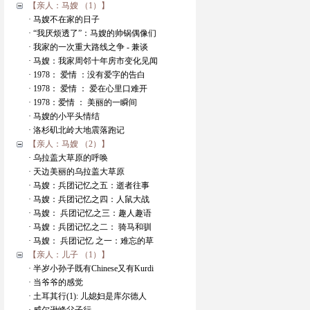
【亲人：马嫂 （1）】
· 马嫂不在家的日子
· “我厌烦透了”：马嫂的帅锅偶像们
· 我家的一次重大路线之争 - 兼谈
· 马嫂：我家周邻十年房市变化见闻
· 1978： 爱情 ：没有爱字的告白
· 1978： 爱情 ： 爱在心里口难开
· 1978：爱情 ： 美丽的一瞬间
· 马嫂的小平头情结
· 洛杉矶北岭大地震落跑记
【亲人：马嫂 （2）】
· 乌拉盖大草原的呼唤
· 天边美丽的乌拉盖大草原
· 马嫂：兵团记忆之五：逝者往事
· 马嫂：兵团记忆之四：人鼠大战
· 马嫂： 兵团记忆之三：趣人趣语
· 马嫂：兵团记忆之二： 骑马和驯
· 马嫂： 兵团记忆 之一：难忘的草
【亲人：儿子 （1）】
· 半岁小孙子既有Chinese又有Kurdi
· 当爷爷的感觉
· 土耳其行(1): 儿媳妇是库尔德人