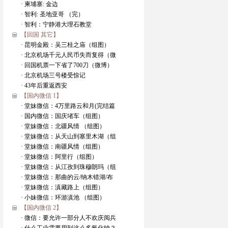
· 柬埔寨: 金边
· 智利: 圣地亚哥 （完）
· 智利：宁静港大理石教堂
【回国 其它】
· 昆明金殿：吴三桂之庙（组图）
· 北京机场千元人民币失而复得（微
· 回国机票一下省了700刀（微博）
· 北京机场三号楼受惊记
· 43年后重返西安
【国内微信 1】
· 堂妹微信：4万里路云和月(完结篇
· 国内微信：国庆堵车（组图）
· 堂妹微信：北疆风情 （组图）
· 堂妹微信：从天山到塞里木湖（组
· 堂妹微信：南疆风情（组图）
· 堂妹微信：阿里行（组图）
· 堂妹微信：从江孜到珠穆朗玛（组
· 堂妹微信：那曲的云/纳木错湖/布
· 堂妹微信：滇藏路上（组图）
· 小妹微信：环游滇池 （组图）
【国内微信 2】
· 微信：要允许一部分人不欢庆阅兵