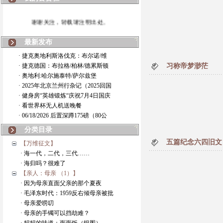
谢谢关注，转载请注明出处。
最新发布
· 捷克奥地利斯洛伐克：布尔诺/维
· 捷克德国：布拉格/柏林/德累斯顿
习称帝梦渺茫
· 奥地利:哈尔施泰特/萨尔兹堡
· 2025年北京兰州行杂记（2025回国
· 健身房“英雄锻炼“庆祝7月4日国庆
· 看世界杯无人机送晚餐
· 06/18/2026 后置深蹲175磅（80公
分类目录
五篇纪念六四旧文
【万维征文】
· 海一代，二代，三代……
· 海归吗？很难了
【亲人：母亲 （1）】
· 因为母亲直面父亲的那个夏夜
· 毛泽东时代：1959反右倾母亲被批
· 母亲爱唠叨
· 母亲的手镯可以挡劫难？