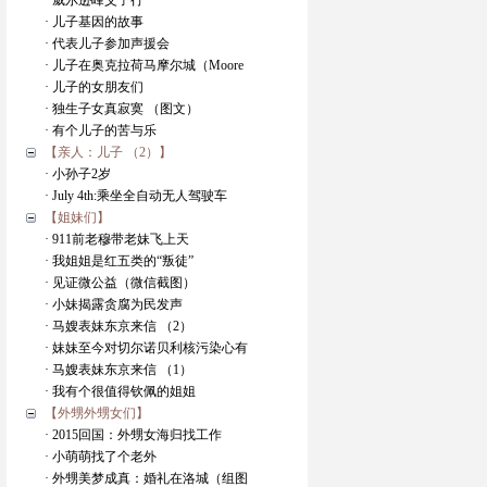
· 威尔逊峰父子行
· 儿子基因的故事
· 代表儿子参加声援会
· 儿子在奥克拉荷马摩尔城（Moore
· 儿子的女朋友们
· 独生子女真寂寞 （图文）
· 有个儿子的苦与乐
【亲人：儿子 （2）】
· 小孙子2岁
· July 4th:乘坐全自动无人驾驶车
【姐妹们】
· 911前老穆带老妹飞上天
· 我姐姐是红五类的“叛徒”
· 见证微公益（微信截图）
· 小妹揭露贪腐为民发声
· 马嫂表妹东京来信 （2）
· 妹妹至今对切尔诺贝利核污染心有
· 马嫂表妹东京来信 （1）
· 我有个很值得钦佩的姐姐
【外甥外甥女们】
· 2015回国：外甥女海归找工作
· 小萌萌找了个老外
· 外甥美梦成真：婚礼在洛城（组图