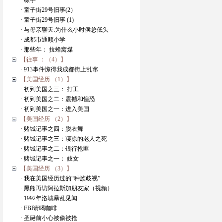
· 练字
· 童子街29号旧事(2）
· 童子街29号旧事 (1)
· 与母亲聊天:为什么小时侯总低头
· 成都市通顺小学
· 那些年： 拉蜂窝煤
【往事 ：（4）】
· 913事件惊得我成都街上乱窜
【美国经历 （1）】
· 初到美国之三： 打工
· 初到美国之二：震撼和惶恐
· 初到美国之一：进入美国
【美国经历 （2）】
· 赌城记事之四：脱衣舞
· 赌城记事之三：凄凉的老人之死
· 赌城记事之二：银行抢匪
· 赌城记事之一： 妓女
【美国经历 （3）】
· 我在美国经历过的“种族歧视”
· 黑熊再访阿拉斯加朋友家（视频）
· 1992年洛城暴乱见闻
· FBI请喝咖啡
· 圣诞前小心被偷被抢