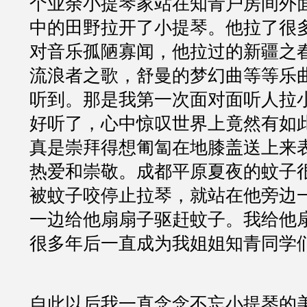
个业余小提琴家站在知青户房间外
中的田野拉开了小提琴。他拉了很
对音乐孤陋寡闻，他拉过的新疆之
流浪者之歌，舒曼的梦幻曲等等乐
听到。那是我第一次面对面听人拉
好听了，心中惊叹世界上竟然有如
真是崇拜得想匍匐在地膝盖送上来
热爱和崇敬。成都平原夏夜的蚊子
被蚊子咬停止拉琴，就站在他旁边
一边给他扇扇子驱赶蚊子。我给他
很多年后一直成为我姐姐知青同学
自此以后我一直念念不忘小提琴的