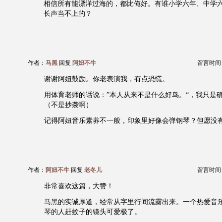
相信所有能漂洋过海的，都比俺好。有谁小学六年、中学
长声当不上的？
作者：
马黑
回复
阿妞不牛
留言时间：20
谢谢阿妞鼓励。你老表演我，有点恐慌。
用体育老师的话说：”本人从来不是什么好鸟。“，我只是
（不是抄袭啊）
记得阿妞音乐素养不一般，印象里好像会弹钢琴？但愿没
作者：
阿妞不牛
回复
老冬儿
留言时间：20
非常喜欢这篇，大赞！
马黑的实诚厚道，经常从字里行间流露出来。一个热爱音
琴的人赶蚊子的镜头可爱极了。