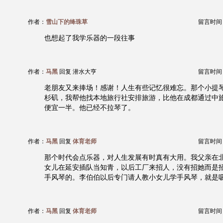
作者：
雪山下的绛珠草
留言时间：20
也想起了我学乐器的一段往事
作者：
马黑
回复 潜水大亨
留言时间：20
老朋友又来捧场！感谢！人生有些记忆很难忘。那个小提
杉矶，我帮他找本地旅行社安排旅游，比他在成都通过中
便宜一半。他已经不拉琴了。
作者：
马黑
回复
体育老师
留言时间：20
那个时代会点乐器，对人生发展有时真有大用。我父亲在
女儿在延安插队当知青，以后工厂来招人，没有招她而是
手风琴的。李伯伯以后专门请人教小女儿学手风琴，就是
作者：
马黑
回复
体育老师
留言时间：20