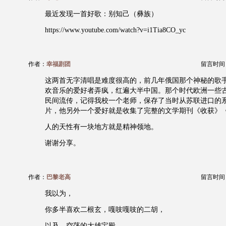
最近发现一首好歌：别知己（彝族）
https://www.youtube.com/watch?v=i1Tia8CO_yc
作者：
幸福剧团
留言时间：20
这两首无字清唱是难度很高的，前几年俄国那个神秘的歌手V
欢音乐的爱好者弄疯，红遍大半中国。那个时代欧洲一些
民间流传，记得我校一个老师，保存了当时从苏联进口的
片，他另外一个爱好就是收集了完整的文学期刊《收获》
人的天性有一块地方就是精神领地。
谢谢分享。
作者：
巴黎老高
留言时间：20
我以为，
你多半喜欢二根玄，嘎吱嘎吱的二胡，
以及，空荡的大雄宝殿，