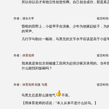
所以你以后才有独立性创造性啊。自己创业成功，那是真
作者：潜水大亨
留言时间：20
昏暗的田野上，小提琴手在演奏。少年为他驱赶蚊子，为
的琴声。
几行字勾勒出一幅画，马黑兄的文字水平应该是高于小提琴 
作者：
体育老师
留言时间：20
我弟真是靠拉京胡被建工四局为赶排沙家滨录用的。当年
什么能找到饭碗吗？
作者：
体育老师
回复
马黑
留言时间：20
马黑文总是那么接地气
不装。
【用体育老师的话说：”本人从来不是什么好鸟。】