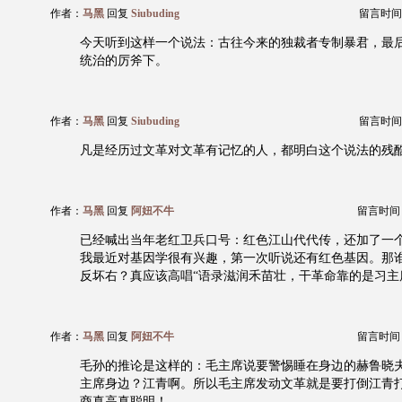
作者：
马黑
回复
Siubuding
留言时间：20
今天听到这样一个说法：古往今来的独裁者专制暴君，最
统治的厉斧下。
作者：
马黑
回复
Siubuding
留言时间：20
凡是经历过文革对文革有记忆的人，都明白这个说法的残
作者：
马黑
回复
阿妞不牛
留言时间：20
已经喊出当年老红卫兵口号：红色江山代代传，还加了一
我最近对基因学很有兴趣，第一次听说还有红色基因。那
反坏右？真应该高唱“语录滋润禾苗壮，干革命靠的是习主
作者：
马黑
回复
阿妞不牛
留言时间：20
毛孙的推论是这样的：毛主席说要警惕睡在身边的赫鲁晓
主席身边？江青啊。所以毛主席发动文革就是要打倒江青
商真高真聪明！