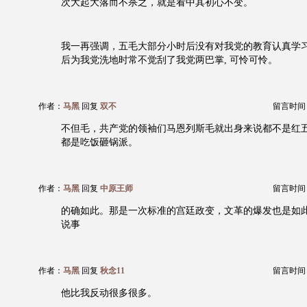
次大起大落而不杀之，就是看中其初心不变。
我一再强调，五毛大部分小时后没有对我党的教育认真学
后为我党洗地时常不觉刮了我党两巴掌, 可怜可怜。
作者：
马黑
回复
双不
留言时间：20
不但毛，共产党的领袖们马恩列斯毛就出身来说都不是红
都是吃饭砸锅派。
作者：
马黑
回复
中原王师
留言时间：20
的确如此。那是一次标准的宫廷政变，文革的爆发也是如
说事
作者：
马黑
回复
秋念11
留言时间：20
他比我反动很多很多。