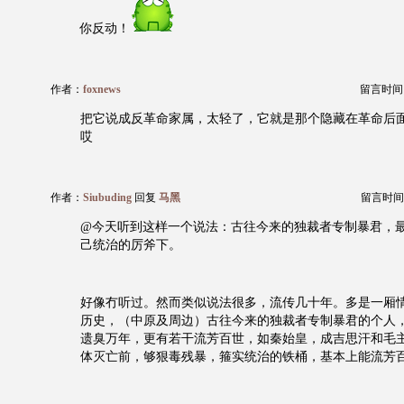
你反动！
作者：
foxnews
留言时间：20
把它说成反革命家属，太轻了，它就是那个隐藏在革命后
哎
作者：
Siubuding
回复
马黑
留言时间：20
@今天听到这样一个说法：古往今来的独裁者专制暴君，
己统治的厉斧下。
好像冇听过。然而类似说法很多，流传几十年。多是一厢
历史，（中原及周边）古往今来的独裁者专制暴君的个人
遗臭万年，更有若干流芳百世，如秦始皇，成吉思汗和毛
体灭亡前，够狠毒残暴，箍实统治的铁桶，基本上能流芳