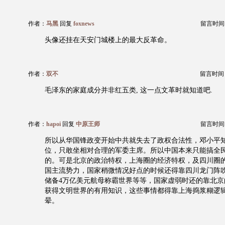
作者：
马黑
回复
foxnews
留言时间：20
头像还挂在天安门城楼上的最大反革命。
作者：
双不
留言时间：20
毛泽东的家庭成分并非红五类, 这一点文革时就知道吧.
作者：
hapoi
回复
中原王师
留言时间：20
所以从华国锋政变开始中共就失去了政权合法性，邓小平
位，只敢坐相对合理的军委主席。所以中国本来只能搞全
的。可是北京的政治特权，上海圈的经济特权，及四川圈
国主流势力，国家稍微情况好点的时候还得靠四川龙门阵
储备4万亿美元航母称霸世界等等，国家虚弱时还的靠北京
获得文明世界的有用知识，这些事情都得靠上海捣浆糊逻
晕。