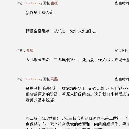
作者：
Siubuding
回复
盘桓
留言时间：20
@政见全盘否定
精髓全部继承，从核心，党中央到屁民。
作者：
盘桓
留言时间：20
大儿镀金丧命，二儿疯傻终生。死后妻、侄入狱，政见全
作者：
Siubuding
回复
马黑
留言时间：20
马恩列斯毛是始祖，红5类的始祖，元始天尊，他们当然不
倡背叛原来的阶级，革原来阶级的命。这是我们小时后忠
老师的基本说辞。
邓二核心(1.5世祖），江三核心和胡锦涛同志是二世祖，
身保持初心，完全符合我党的教育和一向的组织运作。毛