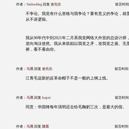
作者：
Siubuding
回复
俞先生
留言时间：20
不争论。我党有什么资格与我争论？要有意义的争论，就
从不讲逻辑。
我从90年代中到2021年二月系我党网络大外宣的总设计
逆向淘汰使然。我从来鼓励以我党之矛，攻我党之盾。无
裤，看不看由你。
作者：
马黑
回复
俞先生
留言时间：20
江青毛远新的反革命帽子不是一般的上纲上线。
作者：
马黑
回复
hapoi
留言时间：20
同意：华国锋每年清明还去给毛鞠躬三次，是最大的假。
作者：
马黑
回复
随逛
留言时间：20