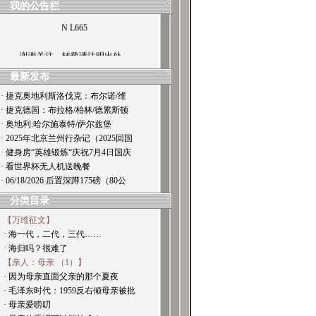
我的公告栏
N L665
谢谢关注，转载请注明出处。
最新发布
· 捷克奥地利斯洛伐克：布尔诺/维
· 捷克德国：布拉格/柏林/德累斯顿
· 奥地利:哈尔施泰特/萨尔兹堡
· 2025年北京兰州行杂记（2025回国
· 健身房“英雄锻炼“庆祝7月4日国庆
· 看世界杯无人机送晚餐
· 06/18/2026 后置深蹲175磅（80公
分类目录
【万维征文】
· 海一代，二代，三代……
· 海归吗？很难了
【亲人：母亲 （1）】
· 因为母亲直面父亲的那个夏夜
· 毛泽东时代：1959反右倾母亲被批
· 母亲爱唠叨