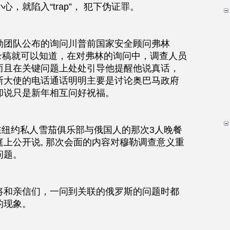
，就陷入“trap”， 犯下伪证罪。
勒团队公布的询问川普前国家安全顾问弗林
的原始记录稿就可以知道，在对弗林的询问中，调查人员
而且在关键问题上处处引导他提醒他说真话，
斯大使的电话通话明明主要是讨论奥巴马政府
却说只是新年相互问好祝福。
月在纽约私人雪茄俱乐部与俄国人的那次3人晚餐
上公开说, 那次会面的内容对穆勒调查意义重
问题。
将和亲信们，一问到关联的俄罗斯的问题时都
的现象。