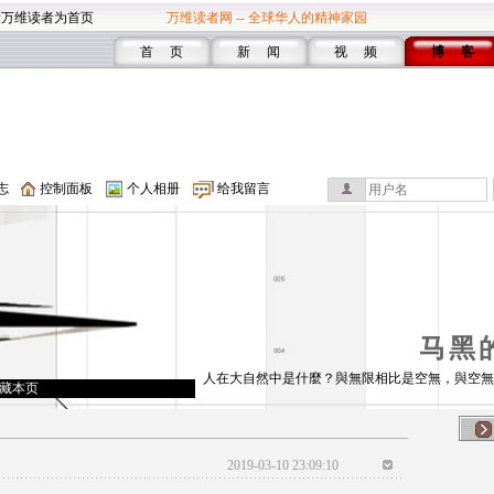
设万维读者为首页
万维读者网 -- 全球华人的精神家园
首 页
新 闻
视 频
博 客
志
控制面板
个人相册
给我留言
马黑
人在大自然中是什麼？與無限相比是空無，與空無
藏本页
2019-03-10 23:09:10