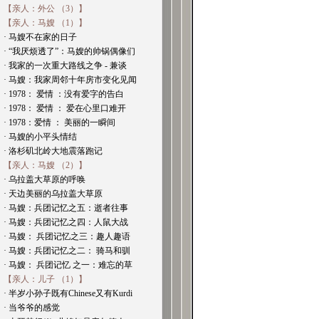
【亲人：外公 （3）】
【亲人：马嫂 （1）】
· 马嫂不在家的日子
· “我厌烦透了”：马嫂的帅锅偶像们
· 我家的一次重大路线之争 - 兼谈
· 马嫂：我家周邻十年房市变化见闻
· 1978： 爱情 ：没有爱字的告白
· 1978： 爱情 ： 爱在心里口难开
· 1978：爱情 ： 美丽的一瞬间
· 马嫂的小平头情结
· 洛杉矶北岭大地震落跑记
【亲人：马嫂 （2）】
· 乌拉盖大草原的呼唤
· 天边美丽的乌拉盖大草原
· 马嫂：兵团记忆之五：逝者往事
· 马嫂：兵团记忆之四：人鼠大战
· 马嫂： 兵团记忆之三：趣人趣语
· 马嫂：兵团记忆之二： 骑马和驯
· 马嫂： 兵团记忆 之一：难忘的草
【亲人：儿子 （1）】
· 半岁小孙子既有Chinese又有Kurdi
· 当爷爷的感觉