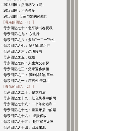
· 2018回国：点滴感受（完）
· 2018回国：巧合多多
· 2018回国: 母亲与她的孙辈们
【母亲的回忆 （1）】
· 母亲回忆之十：北平读书春夏秋
· 母亲回忆之九： 东北行
· 母亲回忆之八：参加“一二一”学生
· 母亲回忆之七： 哈尼山寨之行
· 母亲回忆之六：昆明读书
· 母亲回忆之五：抗婚
· 母亲回忆之四：人生意义初探
· 母亲回忆之三：父亲返乡祭祖
· 母亲回忆之二： 孤独忧郁的童年
· 母亲回忆之一：序言/生于乱世
【母亲的回忆 （2）】
· 母亲回忆之二十：整党前后
· 母亲回忆之十九：红色风暴中的两
· 母亲回忆之十八：一个革命者和一
· 母亲回忆之十七：重重矛盾中的婚
· 母亲回忆之十六： 迎接解放
· 母亲回忆之十五： 赴巧家与龙三
· 母亲回忆之十四：回滇东北