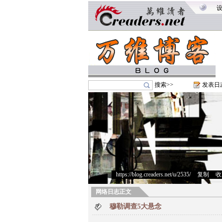
搜索>>
发表日
https://blog.creaders.net/u/2535/
>
复制
>
收
网络日志正文
穆勒调查5大悬念