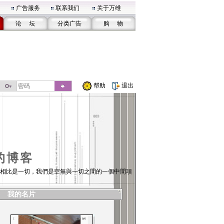
广告服务
联系我们
关于万维
论 坛
分类广告
购 物
帮助
退出
的博客
相比是一切，我們是空無與一切之間的一個中間項
我的名片