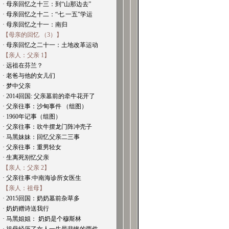
· 母亲回忆之十三：到“山那边去”
· 母亲回忆之十二：“七.一五”学运
· 母亲回忆之十一：南归
【母亲的回忆 （3）】
· 母亲回忆之二十一：土地改革运动
【亲人：父亲 1】
· 远祖在芬兰？
· 老爸与他的女儿们
· 梦中父亲
· 2014回国: 父亲墓前的牵牛花开了
· 父亲往事：沙甸事件 （组图）
· 1960年记事（组图）
· 父亲往事：吹牛摆龙门阵冲壳子
· 马黑妹妹：回忆父亲二三事
· 父亲往事：重男轻女
· 生离死别忆父亲
【亲人：父亲 2】
· 父亲往事:中南海诊所女医生
【亲人：祖母】
· 2015回国：奶奶墓前杂草多
· 奶奶赠诗送我行
· 马黑姐姐： 奶奶是个穆斯林