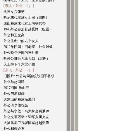
· 祖母经历了女人一生最悲惨的两件
【亲人：外公 （1）】
· 抗日女兵张芝
· 哈尼末代汉族女土司（组图）
· 凉山彝族末代女土司杨代蒂
· 1945外公参加赴越受降（组图）
· 外公和王世高
· 外公生命中的六个女人
· 2012年回国：回老家－外公雕像
· 外公晚年忏悔的三件事
· 听外公讲台儿庄大战 （组图）
· 天上掉下个东北小姨
【亲人：外公 （2）】
· 旧照片: 外公与同被统战国军将领
· 外公与赵国璋
· 2017回国:乐山行
· 外公与潘朔端
· 大凉山的彝族亲戚们
· 外公请李佐吃饭
· 外公与李佐：马大妹当兵梦碎
· 外公文革万幸：50军入川支左
· 大舅凤凰卫视谈国军赴越受降
· 外公和蒋介石