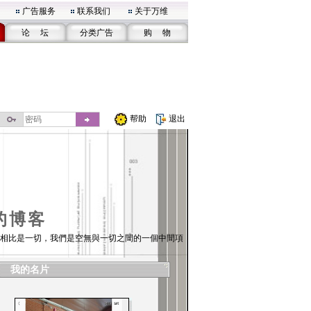
广告服务
联系我们
关于万维
论 坛
分类广告
购 物
帮助
退出
的博客
相比是一切，我們是空無與一切之間的一個中間項
我的名片