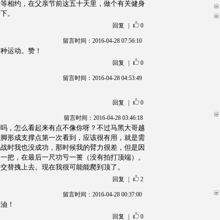
人等相约，在父亲节前这五十天里，做个有关健身
一下。
回复
|
0
留言时间：2016-04-28 07:56:10
这种运动。赞！
回复
|
0
留言时间：2016-04-28 04:53:49
回复
|
0
留言时间：2016-04-28 03:46:18
哥吗，怎么看起来有点不像你呀？不过马黑大哥越
双脚形成支撑点第一次看到，应该很有用，就是需
挑战时我也没成功，那时候我的臂力很差，但是因
了一把，在最后一尺功亏一篑（没有拍打顶端）。
手交替拽上去。现在我很可能能爬到顶了。
回复
|
2
留言时间：2016-04-28 00:37:00
加油！
回复
|
0