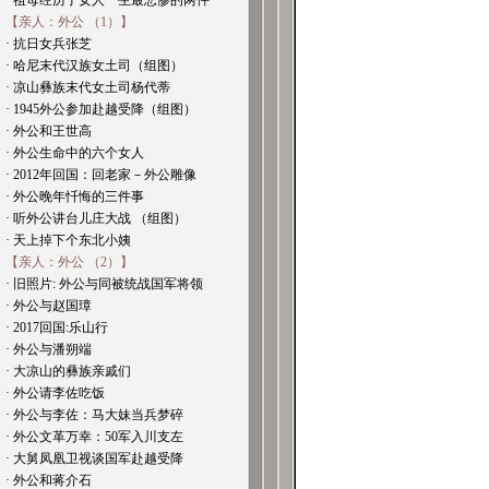
· 祖母经历了女人一生最悲惨的两件
【亲人：外公 （1）】
· 抗日女兵张芝
· 哈尼末代汉族女土司（组图）
· 凉山彝族末代女土司杨代蒂
· 1945外公参加赴越受降（组图）
· 外公和王世高
· 外公生命中的六个女人
· 2012年回国：回老家－外公雕像
· 外公晚年忏悔的三件事
· 听外公讲台儿庄大战 （组图）
· 天上掉下个东北小姨
【亲人：外公 （2）】
· 旧照片: 外公与同被统战国军将领
· 外公与赵国璋
· 2017回国:乐山行
· 外公与潘朔端
· 大凉山的彝族亲戚们
· 外公请李佐吃饭
· 外公与李佐：马大妹当兵梦碎
· 外公文革万幸：50军入川支左
· 大舅凤凰卫视谈国军赴越受降
· 外公和蒋介石