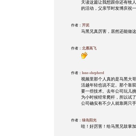
天读这篇让我想跟你还有牧
的活动，父亲节时发博庆祝
作者：
芹泥
马黑兄真厉害，居然还能做
作者：
北雁高飞
作者：
lone-shepherd
视频里那个人真的是马黑大
活越年轻也说不定。那个靠
要一些技术。去年公司玩儿
为小时候经常爬杆，所以试
公司确实有不少人就靠两只
作者：
绿岛阳光
哇！好厉害！给马黑兄鼓掌