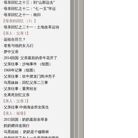
· 母亲回忆之十三：到“山那边去”
· 母亲回忆之十二：“七.一五”学运
· 母亲回忆之十一：南归
【母亲的回忆 （3）】
· 母亲回忆之二十一：土地改革运动
【亲人：父亲 1】
· 远祖在芬兰？
· 老爸与他的女儿们
· 梦中父亲
· 2014回国: 父亲墓前的牵牛花开了
· 父亲往事：沙甸事件 （组图）
· 1960年记事（组图）
· 父亲往事：吹牛摆龙门阵冲壳子
· 马黑妹妹：回忆父亲二三事
· 父亲往事：重男轻女
· 生离死别忆父亲
【亲人：父亲 2】
· 父亲往事:中南海诊所女医生
【亲人：祖母】
· 2015回国：奶奶墓前杂草多
· 奶奶赠诗送我行
· 马黑姐姐： 奶奶是个穆斯林