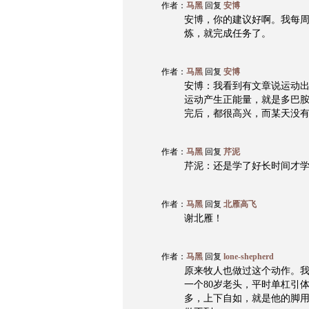
作者：
马黑
回复
安博
安博，你的建议好啊。我每
炼，就完成任务了。
作者：
马黑
回复
安博
安博：我看到有文章说运动
运动产生正能量，就是多巴
完后，都很高兴，而某天没
作者：
马黑
回复
芹泥
芹泥：还是学了好长时间才
作者：
马黑
回复
北雁高飞
谢北雁！
作者：
马黑
回复
lone-shepherd
原来牧人也做过这个动作。
一个80岁老头，平时单杠引
多，上下自如，就是他的脚