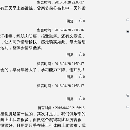
留言时间：2016-04-28 22:05:37
周有五天早上都锻炼，父亲节前公布其中一天的锻
回复
|
0
留言时间：2016-04-28 22:03:16
出汗排毒，练肌肉防癌，很受鼓舞。还有文章说，
胺，让人高兴情绪愉快，感觉确实如此。每天运动
有运动，整体会情绪低落。
回复
|
0
留言时间：2016-04-28 21:59:47
学会的，毕竟年龄大了，学习能力下降。谢芹泥！
回复
|
0
留言时间：2016-04-28 21:58:17
回复
|
0
留言时间：2016-04-28 21:56:16
我感觉脚是第一位的，其次才是手。我们俱乐部的
体向上比我差很多，但做这个爬绳就比我厉害很
用得很好。只用两只手在绳上引体向上爬很难，我