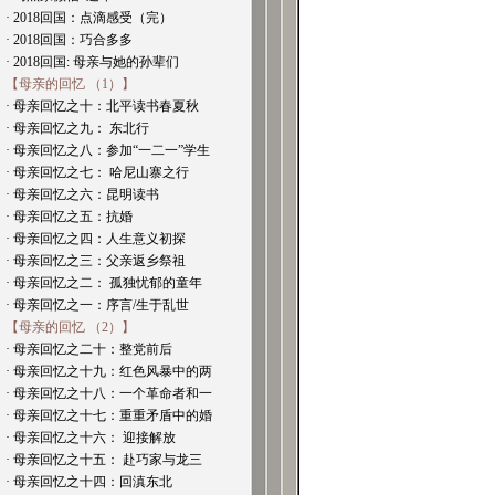
· 2018回国：点滴感受（完）
· 2018回国：巧合多多
· 2018回国: 母亲与她的孙辈们
【母亲的回忆 （1）】
· 母亲回忆之十：北平读书春夏秋
· 母亲回忆之九： 东北行
· 母亲回忆之八：参加“一二一”学生
· 母亲回忆之七： 哈尼山寨之行
· 母亲回忆之六：昆明读书
· 母亲回忆之五：抗婚
· 母亲回忆之四：人生意义初探
· 母亲回忆之三：父亲返乡祭祖
· 母亲回忆之二： 孤独忧郁的童年
· 母亲回忆之一：序言/生于乱世
【母亲的回忆 （2）】
· 母亲回忆之二十：整党前后
· 母亲回忆之十九：红色风暴中的两
· 母亲回忆之十八：一个革命者和一
· 母亲回忆之十七：重重矛盾中的婚
· 母亲回忆之十六： 迎接解放
· 母亲回忆之十五： 赴巧家与龙三
· 母亲回忆之十四：回滇东北