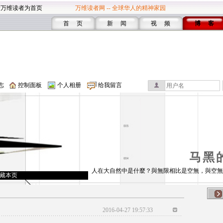
设万维读者为首页
万维读者网 -- 全球华人的精神家园
首 页
新 闻
视 频
博 客
志
控制面板
个人相册
给我留言
马黑
人在大自然中是什麼？與無限相比是空無，與空無
藏本页
2016-04-27 19:57:33