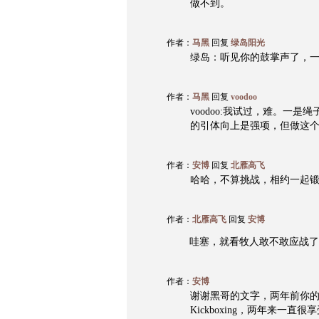
做不到。
作者：
马黑
回复
绿岛阳光
绿岛：听见你的鼓掌声了，
作者：
马黑
回复
voodoo
voodoo:我试过，难。一
的引体向上是强项，但做这
作者：
安博
回复
北雁高飞
哈哈，不算挑战，相约一起
作者：
北雁高飞
回复
安博
哇塞，就看牧人敢不敢应战了
作者：
安博
谢谢黑哥的文字，两年前你的A
Kickboxing，两年来