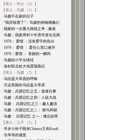
【亲人：外公 （3）】
【亲人：马嫂 （1）】
· 马嫂不在家的日子
· “我厌烦透了”：马嫂的帅锅偶像们
· 我家的一次重大路线之争 - 兼谈
· 马嫂：我家周邻十年房市变化见闻
· 1978： 爱情 ：没有爱字的告白
· 1978： 爱情 ： 爱在心里口难开
· 1978：爱情 ： 美丽的一瞬间
· 马嫂的小平头情结
· 洛杉矶北岭大地震落跑记
【亲人：马嫂 （2）】
· 乌拉盖大草原的呼唤
· 天边美丽的乌拉盖大草原
· 马嫂：兵团记忆之五：逝者往事
· 马嫂：兵团记忆之四：人鼠大战
· 马嫂： 兵团记忆之三：趣人趣语
· 马嫂：兵团记忆之二： 骑马和驯
· 马嫂： 兵团记忆 之一：难忘的草
【亲人：儿子 （1）】
· 半岁小孙子既有Chinese又有Kurdi
· 当爷爷的感觉