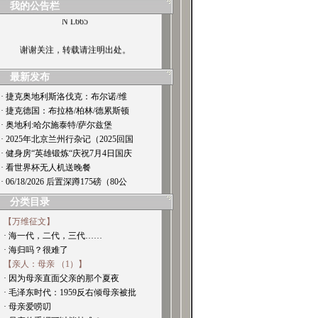
我的公告栏
N L665
谢谢关注，转载请注明出处。
最新发布
· 捷克奥地利斯洛伐克：布尔诺/维
· 捷克德国：布拉格/柏林/德累斯顿
· 奥地利:哈尔施泰特/萨尔兹堡
· 2025年北京兰州行杂记（2025回国
· 健身房“英雄锻炼“庆祝7月4日国庆
· 看世界杯无人机送晚餐
· 06/18/2026 后置深蹲175磅（80公
分类目录
【万维征文】
· 海一代，二代，三代……
· 海归吗？很难了
【亲人：母亲 （1）】
· 因为母亲直面父亲的那个夏夜
· 毛泽东时代：1959反右倾母亲被批
· 母亲爱唠叨