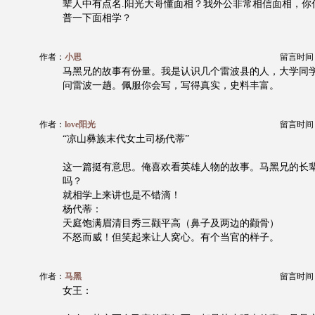
辈人中有点名.阳光大哥懂面相？我外公非常相信面相，你
普一下面相学？
作者：
小思
留言时间：20
马黑兄的故事有份量。我是认识几个雷波县的人，大学同
问雷波一趟。佩服你会写，写得真实，史料丰富。
作者：
love阳光
留言时间：20
“凉山彝族末代女土司杨代蒂”
这一篇挺有意思。俺喜欢看英雄人物的故事。马黑兄的长
吗？
就相学上来讲也是不错滴！
杨代蒂：
天庭饱满眉清目秀三颧平高（鼻子及两边的颧骨）
不怒而威！但笑起来让人窝心。有个当官的样子。
作者：
马黑
留言时间：20
女王：