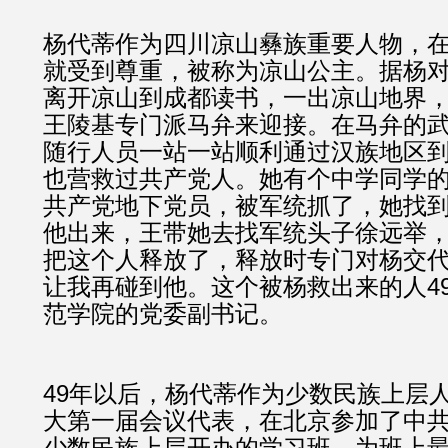
杨代蒂作为四川凉山彝族重要人物，
就受到尊重，被称为凉山公主。据杨
离开凉山到成都读书，一出凉山地界
王陵基专门派马弁来迎接。在马弁的
随行人员一站一站顺利通过汉族地区
也营救过共产党人。她有个中学同学
共产党地下党员，被军统抓了，她找
他出来，王带她去找军统头子徐远举
把这个人释放了，释放时专门对杨交
让我再碰到他。这个被杨救出来的人4
范学院的党委副书记。
49年以后，杨代蒂作为少数民族上层
大第一届会议代表，在北京参加了中
少数民族上层开办的学习班，为班上