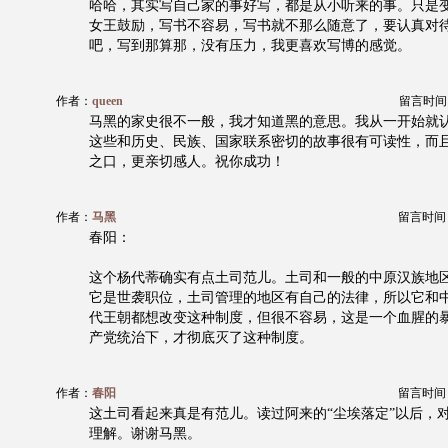
哈哈，其实写自己家的事好写，都是从小听来的事。只是
女王鼓励，写书不容易，写书就不那么随意了，要认真对
吧，写到那算那，没有压力，我更喜欢写博的感觉。
作者：
queen
留言时间：20
马黑的家史很不一般，我才知道黑的意思。我从一开始就
这些和历史、民族、国家联系密切的故事很有可读性，而
之口，更亲切感人。祝你成功！
作者：
马黑
留言时间：20
春阳：
这个杨代蒂确实有点土司范儿。土司和一般的中原汉族地
它是世袭职位，土司管理的地区有自己的法律，所以它和
代王朝都想改变这种制度，但很不容易，这是一个血腥的
产党统治下，才彻底灭了这种制度。
作者：
春阳
留言时间：20
这土司看起来真是有范儿。读过阿来的“尘埃落定”以后，
理解。谢谢马黑。