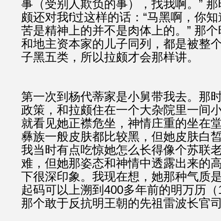
事（受别人欺负的事），找我啊。” 
颇还对我f过这样的话：“马黑啊，你
苦是精神上的并不是肉体上的。” 那
和地主资本家的儿子同列，都是被整
子黑五类，所以拉颇才会那样讲。
第一次到杨代蒂家是小舅带我去。那
政策，和拉颇住在一个大杂院里一间
就看见她正襟危坐，神情庄重的坐在
彝族一般皮肤都比较黑，但她皮肤白
我当时有点吃惊她怎么长得像个苏联
难，但她那姿态和神情中透露出来的
下很深印象。我现在想，她那种气质
起码可以上溯到400多年前的明万历（1
那个敢于反抗明王朝的先祖雷波长官