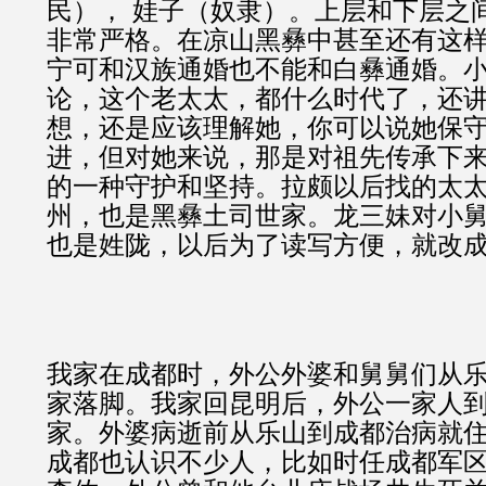
民）， 娃子（奴隶）。上层和下层之
非常严格。在凉山黑彝中甚至还有这
宁可和汉族通婚也不能和白彝通婚。
论，这个老太太，都什么时代了，还
想，还是应该理解她，你可以说她保
进，但对她来说，那是对祖先传承下
的一种守护和坚持。拉颇以后找的太
州，也是黑彝土司世家。龙三妹对小
也是姓陇，以后为了读写方便，就改
我家在成都时，外公外婆和舅舅们从
家落脚。我家回昆明后，外公一家人
家。外婆病逝前从乐山到成都治病就
成都也认识不少人，比如时任成都军