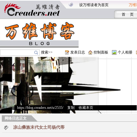
设万维读者为首页
万维
首 页
搜索>>
发表日志
控制面板
个人相册
https://blog.creaders.net/u/2535/
>
复制
>
收藏本页
网络日志正文
凉山彝族末代女土司杨代蒂