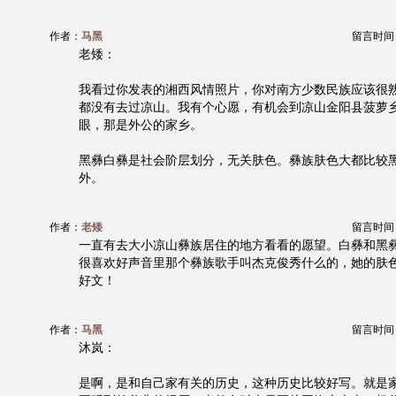
作者：
马黑
留言时间：20
老矮：
我看过你发表的湘西风情照片，你对南方少数民族应该很
都没有去过凉山。我有个心愿，有机会到凉山金阳县菠萝
眼，那是外公的家乡。
黑彝白彝是社会阶层划分，无关肤色。彝族肤色大都比较
外。
作者：
老矮
留言时间：20
一直有去大小凉山彝族居住的地方看看的愿望。白彝和黑
很喜欢好声音里那个彝族歌手叫杰克俊秀什么的，她的肤
好文！
作者：
马黑
留言时间：20
沐岚：
是啊，是和自己家有关的历史，这种历史比较好写。就是