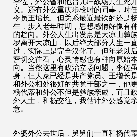
李佐，外公曾和他台儿庄战场共生死
义。还有外公重庆步校时的同事，时
令员王增长。但关系最近最铁的还是
生，步入老年时期，思想感情好像有
的趋向。外公人生出发点是大凉山彝族传
岁离开大凉山，以后绝大部分人生一
过，实际上是完全汉化了。但年老以
密切交往看，心灵情感也有种向原始
向。当然这里有政治立场问题，李佐
身，但人家已经是共产党员。王增长
和外公相处很好的共党干部之一，他
杨代蒂和外公不但是彝族亲戚，而且
外人士，和杨交往，我估计外公感觉
意。
外婆外公去世后，舅舅们一直和杨代