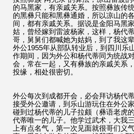
的马黑家，有亲戚关系。按照彝族传
的黑彝只能和黑彝通婚，所以凉山的
间，都有亲戚关系。据说是金阳马黑
姑，曾经嫁到雷波杨家，这样，杨代
哥，舅舅们都喊她为姑妈，到了我这
外公1955年从部队转业后，到四川乐
作期间，因为外公和杨代蒂同为统战
会，常在一起，又有彝族的亲戚关系
投缘，相处很密切。
外公每次到成都开会，必会拜访杨代
接受外公邀请，到乐山游玩住在外公
碰到过杨代蒂的儿子拉颇（彝语老虎的
代蒂唯一的儿子。他学过武术，大我
上有点名气，第一次见面就很哥们义气