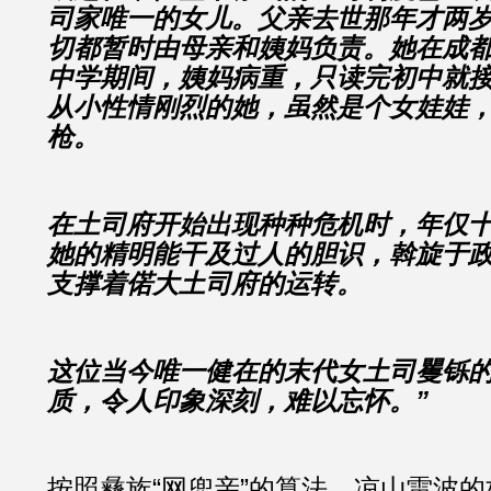
司家唯一的女儿。父亲去世那年才两
切都暂时由母亲和姨妈负责。她在成
中学期间，姨妈病重，只读完初中就
从小性情刚烈的她，虽然是个女娃娃
枪。
在土司府开始出现种种危机时，年仅
她的精明能干及过人的胆识，斡旋于
支撑着偌大土司府的运转。
这位当今唯一健在的末代女土司矍铄
质，令人印象深刻，难以忘怀。”
按照彝族“网兜亲”的算法，凉山雷波