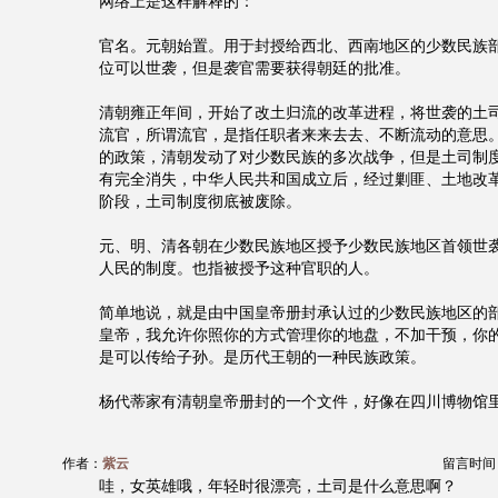
网络上是这样解释的：
官名。元朝始置。用于封授给西北、西南地区的少数民族
位可以世袭，但是袭官需要获得朝廷的批准。
清朝雍正年间，开始了改土归流的改革进程，将世袭的土
流官，所谓流官，是指任职者来来去去、不断流动的意思
的政策，清朝发动了对少数民族的多次战争，但是土司制
有完全消失，中华人民共和国成立后，经过剿匪、土地改
阶段，土司制度彻底被废除。
元、明、清各朝在少数民族地区授予少数民族地区首领世
人民的制度。也指被授予这种官职的人。
简单地说，就是由中国皇帝册封承认过的少数民族地区的
皇帝，我允许你照你的方式管理你的地盘，不加干预，你
是可以传给子孙。是历代王朝的一种民族政策。
杨代蒂家有清朝皇帝册封的一个文件，好像在四川博物馆
作者：
紫云
留言时间：20
哇，女英雄哦，年轻时很漂亮，土司是什么意思啊？