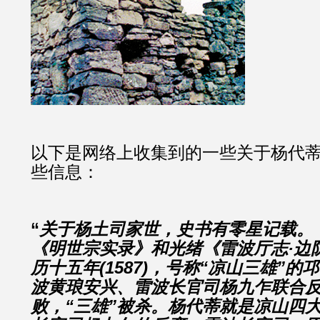
以下是网络上收集到的一些关于杨代
些信息：
“
关于杨土司家世，史书有零星记载。
《明世宗实录》和光绪《雷波厅志·边
历十五年(1587)，号称“凉山三雄”
波黄琅安兴、雷波长官司杨九乍联合
败，“三雄”被杀。杨代蒂就是凉山四