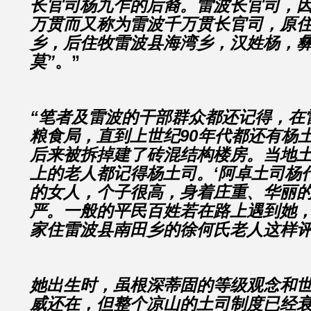
长官司杨九乍的后裔。雷波长官司，
万贯而又称为雷波千万贯长官司，原
乡，后住牧雷波县海湾乡，汉姓杨，彝
莫”
。”
“笔者及雷波的干部群众都还记得，在
粮食局，直到上世纪90年代都还有杨
后来被拆掉建了砖混结构楼房。当地土
上的老人都记得杨土司。‘阿卓土司杨
的女人，个子很高，身着庄重、华丽
严。一般的平民百姓若在路上遇到她，都
家住雷波县南田乡的徐何氏老人这样
她出生时，虽根深蒂固的等级观念和
威还在，但整个凉山的土司制度已经