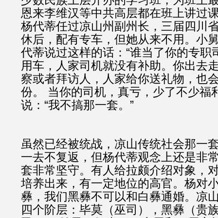
恩来李维汉等中共高层都在班上讲过
杨代蒂任过凉山州副州长，三届四川
休后，配有专车，但她从来不用。
小
代蒂说过这样的话：“谁当了你的专职
用车，人家司机就没有补助。你出去
察或者拜访人，人家给你送礼物，也
份。 当你的司机，真亏，少了不少福利
说：“我不搞那一套。”
虽然已经被统战，凉山传统社会那一
一去不复返，但杨代蒂观念上还是非
套非常坚守。有人给拉颇介绍对象，
培养出来，有一定地位的高官。杨对
彝，我们黑彝不可以和白彝通婚。凉
四个阶层：毕莫（巫司），黑彝（贵族