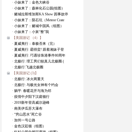
· 小妹来了：金色大峡谷
· 小妹来了：森林化石公园(组图）
· 赌城拉斯维加斯KA Show 因事故停
· 小妹来了：陨石坑（Meteor Crate
· 小妹来了：赌城中国风（组图）
· 小妹来了：小舅“整”我
【美国游记 （4）】
· 夏威夷行：泰极否来（完）
· 夏威夷行: 霸得蛮! 跟着湘妹子登
· 夏威夷行: 巧遇珍珠港事件80周年
· 北极行: 理工男们较真儿北极圈 (
· 北极行:飞越北极圈
【美国游记 (3)】
· 北极行: 冰火两重天
· 北极行: 与极光女神有个约会
· 躺平: 春暖花开与海为邻
· 疫情中夕阳下汉庭顿行
· 2019新年登高威尔逊峰
· 南美伊瓜苏大瀑布
· “穷山恶水”死亡谷
· 加州一号公路
· 金色汉廷顿（组图）