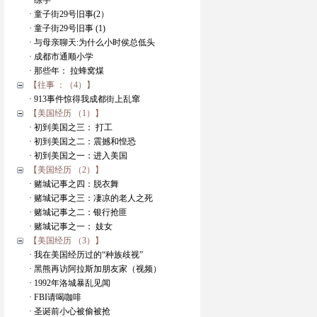
· 练字
· 童子街29号旧事(2）
· 童子街29号旧事 (1)
· 与母亲聊天:为什么小时侯总低头
· 成都市通顺小学
· 那些年： 拉蜂窝煤
【往事 ：（4）】
· 913事件惊得我成都街上乱窜
【美国经历 （1）】
· 初到美国之三： 打工
· 初到美国之二：震撼和惶恐
· 初到美国之一：进入美国
【美国经历 （2）】
· 赌城记事之四：脱衣舞
· 赌城记事之三：凄凉的老人之死
· 赌城记事之二：银行抢匪
· 赌城记事之一： 妓女
【美国经历 （3）】
· 我在美国经历过的“种族歧视”
· 黑熊再访阿拉斯加朋友家（视频）
· 1992年洛城暴乱见闻
· FBI请喝咖啡
· 圣诞前小心被偷被抢