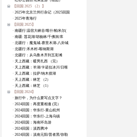
· 红杉公园自驾深度游（组图）
【回国 2025 （2）】
· 2025年北京兰州行杂记（2025回国
· 2025年青海行
【回国 2025】
· 南疆行:温宿大峡谷/喀什/帕米尔(
· 南疆: 莲花湖/胡杨林/千佛洞/库
· 北疆行：魔鬼城-赛里木湖-八卦城
· 北疆行:禾木村-喀纳斯湖
· 北疆行：从乌鲁木齐到五彩滩
· 天上西藏：暖男扎西 （完）
· 天上西藏：羊湖/卡诺拉冰川/日喀
· 天上西藏：拉萨/纳木措湖
· 天上西藏：林芝 （2）
· 天上西藏：林芝 （1）
【回国 2024】
· 旅行中，为什么要写点文字？
· 2024回国：再度重相逢 (完）
· 2024回国：华东行-黄山杭州
· 2024回国：华东行-上海乌镇
· 2024回国：海南环岛游
· 2024回国：滇西腾冲
· 2024回国：滇南元阳/普者黑/弥勒