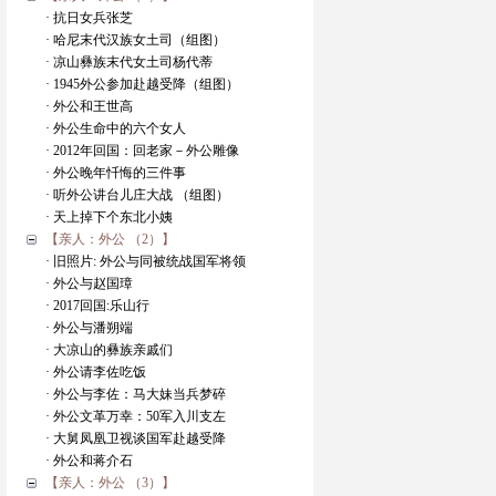
· 抗日女兵张芝
· 哈尼末代汉族女土司（组图）
· 凉山彝族末代女土司杨代蒂
· 1945外公参加赴越受降（组图）
· 外公和王世高
· 外公生命中的六个女人
· 2012年回国：回老家－外公雕像
· 外公晚年忏悔的三件事
· 听外公讲台儿庄大战 （组图）
· 天上掉下个东北小姨
【亲人：外公 （2）】
· 旧照片: 外公与同被统战国军将领
· 外公与赵国璋
· 2017回国:乐山行
· 外公与潘朔端
· 大凉山的彝族亲戚们
· 外公请李佐吃饭
· 外公与李佐：马大妹当兵梦碎
· 外公文革万幸：50军入川支左
· 大舅凤凰卫视谈国军赴越受降
· 外公和蒋介石
【亲人：外公 （3）】