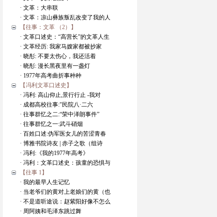
· 文革：大串联
· 文革：凉山彝族叛乱改变了我的人
【往事：文革 （2）】
· 文革口述史：“高营长”的文革人生
· 文革经历: 我家马嫂家都被抄家
· 晓彤: 不要太伤心，我还活着
· 晓彤: 漫长黑夜里有一盏灯
· 1977年高考曲折事种种
【冯利文革口述史】
· 冯利: 高山仰止,景行行止 -我对
· 成都高校往事:"民院八·二六
· 往事群忆之二:“荣中泽朗事件”
· 往事群忆之一:武斗硝烟
· 百姓口述:伪军医女儿的苦涩青春
· 博雅书院诗友 | 赤子之歌（组诗
· 冯利:《我的1977年高考》
· 冯利：文革口述史：孩童的恐惧与
【往事 1】
· 我的最早人生记忆
· 当老爷们的黄对上老娘们的黄（也
· 不是道听途说：赵紫阳好像不怎么
· 周阿姨和毛泽东跳过舞