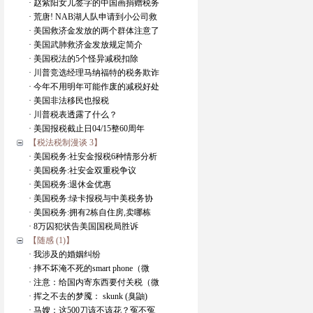
· 赵紫阳女儿签字的中国画捐赠税务
· 荒唐! NAB湖人队申请到小公司救
· 美国救济金发放的两个群体注意了
· 美国武肺救济金发放规定简介
· 美国税法的5个怪异减税扣除
· 川普竞选经理马纳福特的税务欺诈
· 今年不用明年可能作废的减税好处
· 美国非法移民也报税
· 川普税表透露了什么？
· 美国报税截止日04/15整60周年
【税法税制漫谈 3】
· 美国税务:社安金报税6种情形分析
· 美国税务:社安金双重税争议
· 美国税务:退休金优惠
· 美国税务:绿卡报税与中美税务协
· 美国税务:拥有2栋自住房,卖哪栋
· 8万囚犯状告美国国税局胜诉
【随感 (1)】
· 我涉及的婚姻纠纷
· 摔不坏淹不死的smart phone（微
· 注意：给国内寄东西要付关税（微
· 挥之不去的梦魇： skunk (臭鼬)
· 马嫂：这500刀该不该花？冤不冤