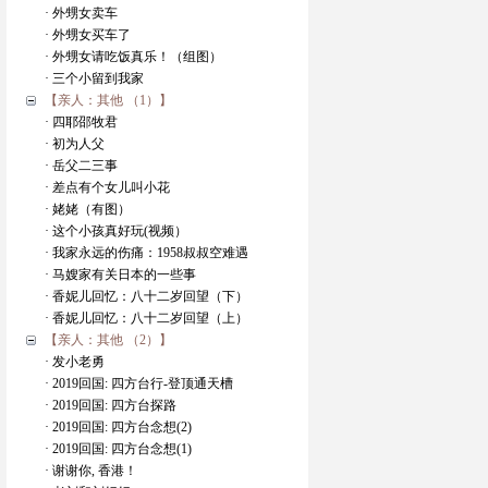
· 外甥女卖车
· 外甥女买车了
· 外甥女请吃饭真乐！（组图）
· 三个小留到我家
【亲人：其他 （1）】
· 四耶邵牧君
· 初为人父
· 岳父二三事
· 差点有个女儿叫小花
· 姥姥（有图）
· 这个小孩真好玩(视频）
· 我家永远的伤痛：1958叔叔空难遇
· 马嫂家有关日本的一些事
· 香妮儿回忆：八十二岁回望（下）
· 香妮儿回忆：八十二岁回望（上）
【亲人：其他 （2）】
· 发小老勇
· 2019回国: 四方台行-登顶通天槽
· 2019回国: 四方台探路
· 2019回国: 四方台念想(2)
· 2019回国: 四方台念想(1)
· 谢谢你, 香港！