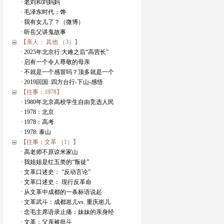
· 老刘和刘妈妈
· 毛泽东时代：馋
· 我有女儿了？（微博）
· 听岳父讲鬼故事
【亲人： 其他 （3）】
· 2025年北京行:大难之后“高营长”
· 启有一个令人尊敬的母亲
· 不就是一个感冒吗？顶多就是一个
· 2019回国: 四方台行-下山-感悟
【往事：1978】
· 1980年北京高校学生自由竞选人民
· 1978：北京
· 1978：高考
· 1978: 泰山
【往事：文革 （1）】
· 高老师不原谅米家山
· 我姐姐是红五类的“叛徒”
· 文革口述史： “反动言论”
· 文革口述史： 现行反革命
· 从文革中成都的一条标语说起
· 文革武斗：成都崽儿vs. 重庆崽儿
· 念毛主席语录止痛：妹妹的亲身经
· 文革：父亲被批斗