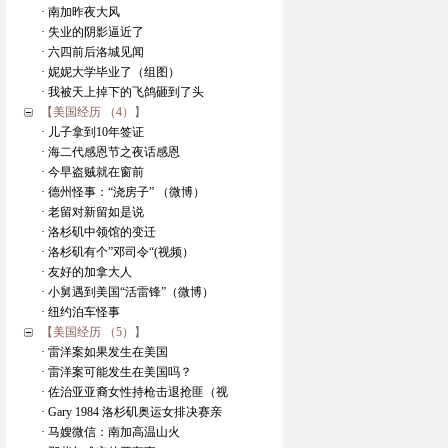
· 南加昨夜大风
· 失业的阴影逼近了
· 六四前后洛城见闻
· 妮妮大学毕业了（组图）
· 我被天上掉下的飞鸽砸到了头
【美国经历 （4）】
· 儿子拿到10年签证
· 海二代感恩节之夜话感恩
· 今早盗贼就在窗前
· 德州怪事：“浇房子” （微博）
· 老留对新留如是说
· 洛杉矶中领馆的变迁
· 洛杉矶有个”邓司令“(视频）
· 友好的加拿大人
· 小舅遇到美国“活雷锋”（微博）
· 纽约泊车怪事
【美国经历 （5）】
· 雷洋案如果发生在美国
· 雷洋案可能发生在美国吗？
· 佐治亚亚裔女性持枪击退抢匪（视
· Gary 1984 洛杉矶奥运女排决赛亲
· 马嫂微信：南加高温山火