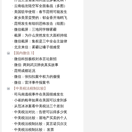
· 什么工业需要用到这么多氰化纳？
· 云南临沧陆空军全面备战（多图）
· 美国驻华使馆：春节昆明可能发生
· 家乡美景蛮赞的：郁金香开海鸥飞
· 昆明发生有组织恐怖攻击（组图）
· 微信截屏：三地同学聊雾霾
· 截屏：为什么突然发生大面积持续
· 微信截屏：集权是三中全会主旋律
· 北京来信：雾霾让嗓子很难受
【国内微信 3】
· 微信科技极权封杀言论新招
· 微信: 两则武汉肺炎真实故事
· 昆明成都近况
· 微信：张扣扣案中权力的傲慢
· 微信：雷洋事件报案书
【中美税法税制比较】
· 司马南逃税事件在美国很难发生
· 小崔的检举如果在美国可以拿到多
· 从范冰冰案看中美税法三个差别
· 中美税法对比：告密可以得多少奖
· 中美税法比较：屋地产买卖的个人
· 中美税法税制比较：莫言诺贝尔文
· 中美税法税制比较： 发票