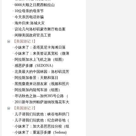
· 6666大顺之日爬西帕拉山
· 10位母亲的母亲节
· 今天亲历电话诈骗
· 海外归来:洛城火灾
· 议论几句洛杉矶蒙市舞厅枪击案
· 闲聊美国政府官员工资
【美国游记 1】
· 小妹来了：圣塔莫尼卡海滩日落
· 小妹来了：来美签证真宽松（微薄
· 阿拉斯加水上飞机之旅（组图）
· 感恩萨多娜（SEDONA）
· 北美最大的中国林园：洛杉矶流芳
· 阿拉斯加春景：天鹅和落日
· 黑熊麋鹿来访朋友家（视频和照片
· 阿拉斯加内陆驾车游（组图）
· 寻访秋色之旅—加州395号公路 （
· 2011新年加州帕萨迪纳玫瑰花车大
【美国游记 2】
· 儿子请我们玩犹他：峡谷地和拱门
· 儿子请我们玩犹他：纪念碑谷地（
· 小妹来了：加大圣芭芭拉分校（组
· 小妹来了：重返莎多娜（Sedona)