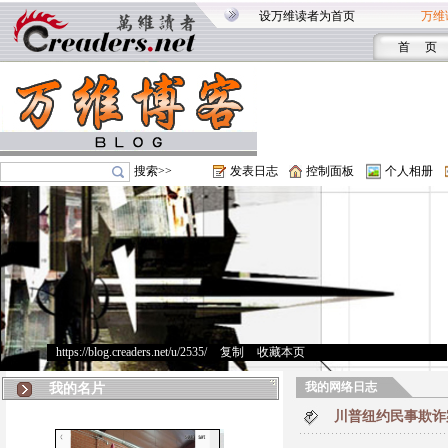
设万维读者为首页
万维
首 页
搜索>>
发表日志
控制面板
个人相册
https://blog.creaders.net/u/2535/
>
复制
>
收藏本页
我的网络日志
我的名片
川普纽约民事欺诈