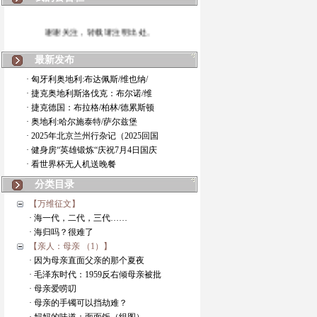
谢谢关注，转载请注明出处。
最新发布
· 匈牙利奥地利:布达佩斯/维也纳/
· 捷克奥地利斯洛伐克：布尔诺/维
· 捷克德国：布拉格/柏林/德累斯顿
· 奥地利:哈尔施泰特/萨尔兹堡
· 2025年北京兰州行杂记（2025回国
· 健身房“英雄锻炼“庆祝7月4日国庆
· 看世界杯无人机送晚餐
分类目录
【万维征文】
· 海一代，二代，三代……
· 海归吗？很难了
【亲人：母亲 （1）】
· 因为母亲直面父亲的那个夏夜
· 毛泽东时代：1959反右倾母亲被批
· 母亲爱唠叨
· 母亲的手镯可以挡劫难？