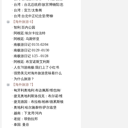
· 台湾：台北总统府/故宫博物院/忠
· 台湾：宜兰/太鲁阁
· 台湾:台北中正纪念堂/野柳
【海外旅游 6】
· 智利:百内公园
· 阿根廷:埃尔卡拉法特
· 阿根廷: 乌斯怀亚
· 南极游日记 01/31-02/04
· 南极游日记 01/29 -01/30
· 南极游日记 1/25 - 01/28
· 阿根廷: 布宜诺斯艾利斯
· 人生70游南极:我们上了小红书
· 强势美元对海外旅游意味着什么
· 为什么旅游？
【海外旅游 7】
· 匈牙利奥地利:布达佩斯/维也纳/
· 捷克奥地利斯洛伐克：布尔诺/维
· 捷克德国：布拉格/柏林/德累斯顿
· 奥地利:哈尔施泰特/萨尔兹堡
· 越南：下龙湾/河内
· 老挝：琅勃拉邦
· 泰国: 曼谷