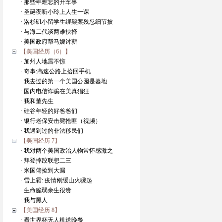
· 那些年难忘的开车事
· 圣诞夜听小玲上人生一课
· 洛杉矶小留学生绑架案残忍细节披
· 与海二代谈两难抉择
· 美国政府帮马嫂讨薪
【美国经历（6）】
· 加州人地震不惊
· 奇事:高速公路上拾回手机
· 我去过的第一个美国公园是墓地
· 国内电信诈骗在美真猖狂
· 我和董先生
· 硅谷年轻的好爸爸们
· 银行老保安击毙抢匪（视频）
· 我遇到过的非法移民们
【美国经历 7】
· 我对两个美国政治人物常怀感激之
· 拜登摔跤联想二三
· 米国佬捡到大漏
· 雪上霜: 疫情刚缓山火骤起
· 生命脆弱余生很贵
· 我与黑人
【美国经历 8】
· 看世界杯无人机送晚餐