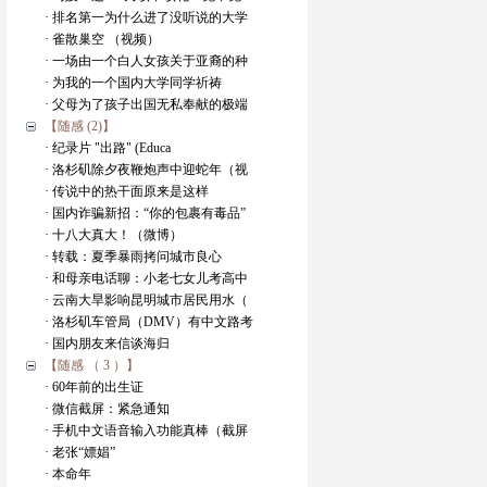
· 排名第一为什么进了没听说的大学
· 雀散巢空 （视频）
· 一场由一个白人女孩关于亚裔的种
· 为我的一个国内大学同学祈祷
· 父母为了孩子出国无私奉献的极端
【随感 (2)】
· 纪录片 "出路" (Educa
· 洛杉矶除夕夜鞭炮声中迎蛇年（视
· 传说中的热干面原来是这样
· 国内诈骗新招：“你的包裹有毒品”
· 十八大真大！（微博）
· 转载：夏季暴雨拷问城市良心
· 和母亲电话聊：小老七女儿考高中
· 云南大旱影响昆明城市居民用水（
· 洛杉矶车管局（DMV）有中文路考
· 国内朋友来信谈海归
【随感 （ 3 ）】
· 60年前的出生证
· 微信截屏：紧急通知
· 手机中文语音输入功能真棒（截屏
· 老张“嫖娼”
· 本命年