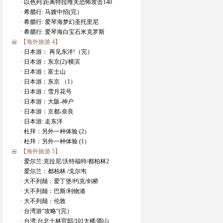
· 以色列:距离特拉维夫恐怖攻击140
· 希腊行: 马嫂中招(完）
· 希腊行: 爱琴海梦幻圣托里尼
· 希腊行: 爱琴海白宝石米克罗斯
【海外旅游 4】
· 日本游： 再见东洋!（完）
· 日本游：东京(2)/横滨
· 日本游：富士山
· 日本游：东京 （1）
· 日本游：雪月花号
· 日本游：大阪-神户
· 日本游：京都-奈良
· 日本游: 走东洋
· 杜拜：另外一种体验 (2）
· 杜拜：另外一种体验 (1）
【海外旅游 5】
· 爱尔兰:克拉尼/沃特福特/都柏林2
· 爱尔兰：都柏林 /戈尔韦
· 大不列颠：爱丁堡/约克/剑桥
· 大不列颠：巴斯/利物浦
· 大不列颠：伦敦
· 台湾游“攻略“(完）
· 台湾:台北士林官邸/101大楼/圆山