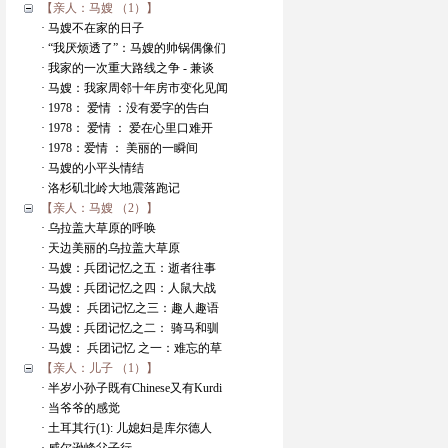
【亲人：马嫂 （1）】
· 马嫂不在家的日子
· “我厌烦透了”：马嫂的帅锅偶像们
· 我家的一次重大路线之争 - 兼谈
· 马嫂：我家周邻十年房市变化见闻
· 1978： 爱情 ：没有爱字的告白
· 1978： 爱情 ： 爱在心里口难开
· 1978：爱情 ： 美丽的一瞬间
· 马嫂的小平头情结
· 洛杉矶北岭大地震落跑记
【亲人：马嫂 （2）】
· 乌拉盖大草原的呼唤
· 天边美丽的乌拉盖大草原
· 马嫂：兵团记忆之五：逝者往事
· 马嫂：兵团记忆之四：人鼠大战
· 马嫂： 兵团记忆之三：趣人趣语
· 马嫂：兵团记忆之二： 骑马和驯
· 马嫂： 兵团记忆 之一：难忘的草
【亲人：儿子 （1）】
· 半岁小孙子既有Chinese又有Kurdi
· 当爷爷的感觉
· 土耳其行(1): 儿媳妇是库尔德人