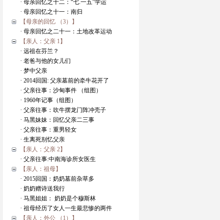
· 母亲回忆之十二：“七.一五”学运
· 母亲回忆之十一：南归
【母亲的回忆 （3）】
· 母亲回忆之二十一：土地改革运动
【亲人：父亲 1】
· 远祖在芬兰？
· 老爸与他的女儿们
· 梦中父亲
· 2014回国: 父亲墓前的牵牛花开了
· 父亲往事：沙甸事件 （组图）
· 1960年记事（组图）
· 父亲往事：吹牛摆龙门阵冲壳子
· 马黑妹妹：回忆父亲二三事
· 父亲往事：重男轻女
· 生离死别忆父亲
【亲人：父亲 2】
· 父亲往事:中南海诊所女医生
【亲人：祖母】
· 2015回国：奶奶墓前杂草多
· 奶奶赠诗送我行
· 马黑姐姐： 奶奶是个穆斯林
· 祖母经历了女人一生最悲惨的两件
【亲人：外公 （1）】