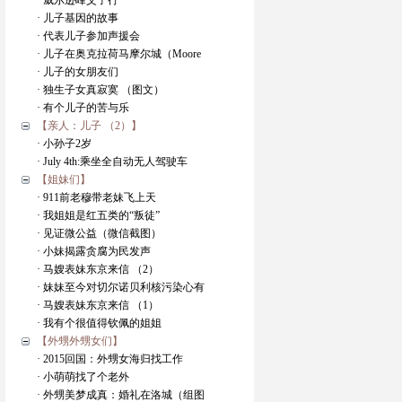
· 威尔逊峰父子行
· 儿子基因的故事
· 代表儿子参加声援会
· 儿子在奥克拉荷马摩尔城（Moore
· 儿子的女朋友们
· 独生子女真寂寞 （图文）
· 有个儿子的苦与乐
【亲人：儿子 （2）】
· 小孙子2岁
· July 4th:乘坐全自动无人驾驶车
【姐妹们】
· 911前老穆带老妹飞上天
· 我姐姐是红五类的“叛徒”
· 见证微公益（微信截图）
· 小妹揭露贪腐为民发声
· 马嫂表妹东京来信 （2）
· 妹妹至今对切尔诺贝利核污染心有
· 马嫂表妹东京来信 （1）
· 我有个很值得钦佩的姐姐
【外甥外甥女们】
· 2015回国：外甥女海归找工作
· 小萌萌找了个老外
· 外甥美梦成真：婚礼在洛城（组图