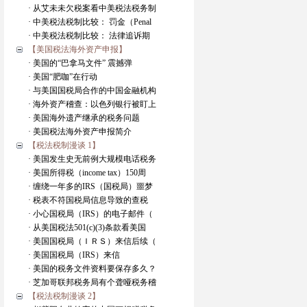
· 从艾未未欠税案看中美税法税务制
· 中美税法税制比较： 罚金（Penal
· 中美税法税制比较： 法律追诉期
【美国税法海外资产申报】
· 美国的“巴拿马文件” 震撼弹
· 美国“肥咖”在行动
· 与美国国税局合作的中国金融机构
· 海外资产稽查：以色列银行被盯上
· 美国海外遗产继承的税务问题
· 美国税法海外资产申报简介
【税法税制漫谈 1】
· 美国发生史无前例大规模电话税务
· 美国所得税（income tax）150周
· 缠绕一年多的IRS（国税局）噩梦
· 税表不符国税局信息导致的查税
· 小心国税局（IRS）的电子邮件（
· 从美国税法501(c)(3)条款看美国
· 美国国税局（ＩＲＳ）来信后续（
· 美国国税局（IRS）来信
· 美国的税务文件资料要保存多久？
· 芝加哥联邦税务局有个聋哑税务稽
【税法税制漫谈 2】