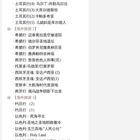
· 土耳其行(4): 马尔丁-尚勒乌尔法
· 土耳其行(3):大库尔德斯坦
· 土耳其行(2):卡帕多奇亚
· 土耳其行(1): 儿媳妇是库尔德人
【海外旅游 2】
· 希腊行: 迈泰奥拉悬空修道院
· 希腊行: 德尔菲圣地遗址
· 希腊行: 伯罗奔尼撒奥林匹亚
· 希腊行: 雅典帕特农神庙
· 两牙行: 形形色色人和事(完）
· 托莱多/马德里/巴塞罗那
· 西班牙灵魂: 安达卢西亚 (2)
· 西班牙灵魂: 安达卢西亚(1)
· 里斯本: 大航海时代发源地
· 两牙行: 俄乌战争阴影下出发
【海外旅游 3】
· 约旦行 （2）
· 约旦行 （1）
· 以色列：死海寻古
· 以色列:圣地之圣地耶路撒冷
· 以色列:戈兰高地/“人民公社”
· 以色列：Holy Land