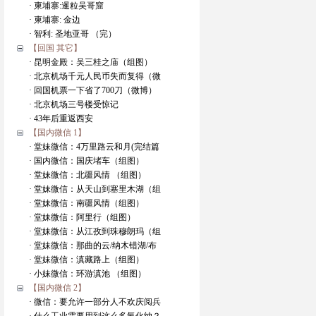
· 柬埔寨:暹粒吴哥窟
· 柬埔寨: 金边
· 智利: 圣地亚哥 （完）
【回国 其它】
· 昆明金殿：吴三桂之庙（组图）
· 北京机场千元人民币失而复得（微
· 回国机票一下省了700刀（微博）
· 北京机场三号楼受惊记
· 43年后重返西安
【国内微信 1】
· 堂妹微信：4万里路云和月(完结篇
· 国内微信：国庆堵车（组图）
· 堂妹微信：北疆风情 （组图）
· 堂妹微信：从天山到塞里木湖（组
· 堂妹微信：南疆风情（组图）
· 堂妹微信：阿里行（组图）
· 堂妹微信：从江孜到珠穆朗玛（组
· 堂妹微信：那曲的云/纳木错湖/布
· 堂妹微信：滇藏路上（组图）
· 小妹微信：环游滇池 （组图）
【国内微信 2】
· 微信：要允许一部分人不欢庆阅兵