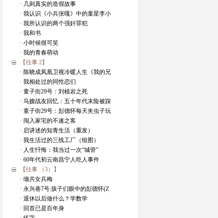
· 几则真实的造假故事
· 我认识《小兵张嘎》中的童星李小
· 我所认识的两个强奸罪犯
· 我和书
· 小时候很可笑
· 我的青春萌动
【往事 2】
· 陈晓成凤凰卫视冷暖人生《我的兄
· 我相处过的同性恋们
· 童子街29号：刘植岩之死
· 马嫂战友回忆：五十年代末险被踩
· 童子街29号：彭德怀每天夹虫子玩
· 闯入家宅的不速之客
· 启讲述的知青生活（重发）
· 我生活过的三线工厂（组图）
· 人生忏悔：我当过一次“城管”
· 60年代初云南昌宁人吃人事件
【往事 （3）】
· 缅共女兵梅
· 永兴巷7号:孩子们眼中的彭德怀(Z
· 退休以后做什么？学数学
· 回首已是百年身