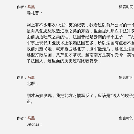
作者：
马黑
留言时间：20
滕礼普：
网上有不少那次中法冲突的记载，我看过以前外公写的一
是向共党思想改造汇报之类的东西，里面提到那次中法冲
面前扬眉吐气之类的话。法国曾经是云南的半个主子，二
军事上现代工业技术上依赖法国甚多，所以法国有点看不
以前到殖民地，就来抢占越北了，滇军撤走后，越北是法
越盟打败法国，共产党才掌权。越南南方是英军受降，英
了法国人。这里面的历史过程比较复杂，
作者：
马黑
留言时间：20
北雁：
刚才马嫂发现，我把北方习惯写反了，应该是“送人的饺子
正。
作者：
马黑
留言时间：20
3stones：