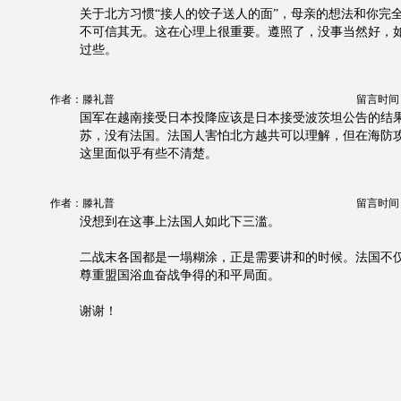
关于北方习惯“接人的饺子送人的面”，母亲的想法和你完
不可信其无。这在心理上很重要。遵照了，没事当然好，
过些。
作者：滕礼普
留言时间：20
国军在越南接受日本投降应该是日本接受波茨坦公告的结果 
苏，没有法国。法国人害怕北方越共可以理解，但在海防
这里面似乎有些不清楚。
作者：滕礼普
留言时间：20
没想到在这事上法国人如此下三滥。
二战末各国都是一塌糊涂，正是需要讲和的时候。法国不仅
尊重盟国浴血奋战争得的和平局面。
谢谢！