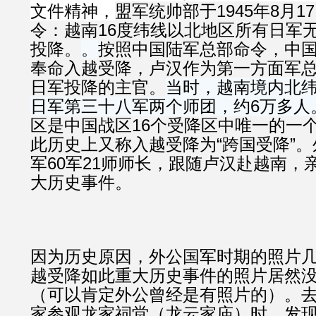
文件精神，
盟军统帅部于1945年8月1
令：越南16度纬线以北地区所有日军
投降。
。
按照中国陆军总部命令，中
奉命入越受降，卢汉作为第一方面军
日军投降的主官。
当时，越南境内北纬
日军第三十八军两个师团，约6万多人
区是中国战区16个受降区中唯一的一
此历史上又称入越受降为“跨国受降”
军60军21师师长，跟随卢汉赴越南，
大历史事件。
因为历史原因，外公国军时期的照片
越受降如此重大历史事件的照片居然
（可以肯定外公曾经是有照片的）。
家参观龙家祠堂（龙云家庙）时，发