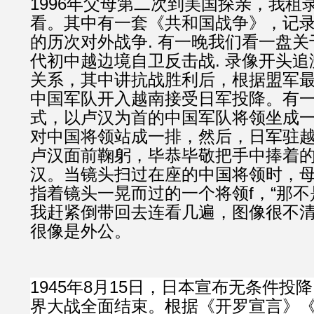
1996年父母第二次到美国探亲，我租
看。其中有一套《共和国战争》，记录1
的历次对外战争. 有一晚我们看一盘关于
代初中越边境自卫反击战. 录像开头
关系，其中讲抗战胜利后，根据盟军
中国军队开入越南接受日军投降。有
式，以卢汉为首的中国军队将领坐成
对中国将领站成一排，然后，日军驻
卢汉面前鞠躬，毕恭毕敬把手中捧着
汉。当镜头扫过在座的中国将领时，
指着镜头一晃而过的一个将领f，“那不是
我赶紧倒带回去连看几遍，图像很不
很像是外公。
1945年8月15日，日本宣布无条件投
界大战全面结束。根据《
开罗宣言
》