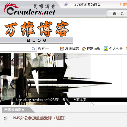
设万维读者为首页
万维
首 页
搜索>>
发表日志
控制面板
个人相册
https://blog.creaders.net/u/2535/
>
复制
>
收藏本页
网络日志正文
1945外公参加赴越受降（组图）