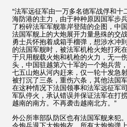
“法军远征军由一万多名德军战俘和十
海防港的主力，由于种种原因国军步
了粉碎法军军舰靠岸登陆的企图，中
法国军舰上的大炮展开力量悬殊的交
勇士兵怀抱着成箱手榴弹，想涉水冲
的法国军舰时，被法军机枪火炮打死
于只用舰载火炮和机枪的火力，无一
头，中国驻越第六十军的一个炮兵营
七五山炮从河内赶来，仅一轮十发急
被打沉了三条，重伤六条，其他法国
在这种情况下法国领事和法军远征军
军队停火，承认错误并保证法军在打
越南的南方。不再袭击越南北方。” 
外公所率部队防区也有法国军舰来犯。
令炮兵退下大炮炮衣，所有大炮炮弹