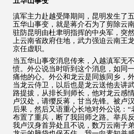
五华山事变
滇军主力赴越受降期间，昆明发生了
五华山事变，就是
蒋介石为了剪除云
驻防昆明由杜聿明指挥的中央军，突
上云南省政府住地，武力强迫云南王
京任虚职。
当五华山事变消息传来，入越滇军无
愤。外公说当时听到这个消息，如同
痛他的心。外公和龙云是同族同乡，
当龙云侍卫，以后也是龙云送他去讲
路提拔，从排长到师长，他对龙云感
卢汉处，请缨反蒋，甘当先锋。被卢
后果，然后又语重心长地对外公说：“
布置了重兵，断了我回师之路。举兵
我卢汉身首异处且不说，数万云南子
龙云的脑袋也保不住。我一向素知并