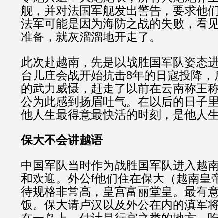
舰，并对法国军舰发出警告，要求他
法军可能是因为海防之战的失败，看
准备，就灰溜溜地开走了。
此次赴越南，先是以战胜国军队姿态
台儿庄会战开始抗击8年的日寇投降，
的武力威慑，赶走了以前在云南称王
公为此感到扬眉吐气。在以后的日子里
他人生最得意最快活的时刻，是他人
保大不会讲越语
中国军队当时作为战胜国军队进入越
和欢迎。外公f他们住在保大（越南皇
待规格非常高，皇宫富丽堂皇。最有
饭。保大请卢汉以及外公在内的滇军
在一岛上，估计是行宫之类的地方。