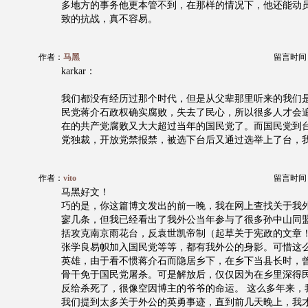
多地方的事务他更本管不到，在那样的情况下，他还能动
致的抗战，真不容易。
作者：
马黑
留言时间：20
karkar：
我们都没有经历过那个时代，但是从父辈那里听来的我们
民党蒋介石政权确实腐败，失去了民心，所以很多人才会
在的共产党腐败又大大超过当年的国民党了。而国民党到
党独裁，开放党禁报禁，被选下台后又通过选举上了台，
作者：
vito
留言时间：20
马黑好文！
巧的是，你这篇博文发出的前一晚，我在网上查找关于我
寥几条，但我已经看出了我外公当年参与了很多孙中山同
括攻克南京雨花台，反袁世凯帝制（起草关于宪政的文章
张学良易帜加入国民党等等，都有我外公的身影。可惜这
英雄，由于看不惯蒋介石而隐居乡下，在乡下当县长时，
骨干免于国民党屠杀。可是解放后，仅仅因为在乡里深得
反给杀死了，很像空因博主的爷爷的命运。 这么多年来，
我们提到太多关于外公的英勇事迹，直到前几天晚上，我