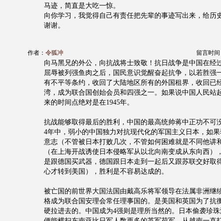
马迹，简直是大吃一惊。
向你学习，我觉得自己有责任把先辈的事迹写出来，给历
谢谢。
作者：
令狐冲
留言时间：20
向马黑兄的外公，向抗战将士致敬！抗日战争是中国在经
屈辱被列强鱼肉之后，国民意识觉醒奋起抗争，以若胜强
有不平等条约，收回了大陆地区所有的外国租界，收回已经
湾，成为联合国创始会员和四强之一。如果说中国人民站
来的时间点绝对是在1945年。
抗战能够取得最后的胜利，中国的最高统帅蒋中正功不可
4年中，弱小的中国独力对抗现代化的军国主义日本，如果
意志（不管被日本打败几次，不管如何困难就是不同他讲
（在上海开战诱使日本侵略军从以北向南变成从东向西）
是跟德国买武器，德国跟日本走到一起后又跟苏联交好取
心才转到美国），胜利是不容易达成的。
被亡国的前世界大国法国由戴高乐将军领导在法属非洲继
格成为联合国安理会常任理事国的。是美国和英国为了抗
硬拉进去的。中国成为4强则是理所当然的。日本偷袭珍珠
便能横扫东南亚比日军人数更多的英军荷军，从越南一直