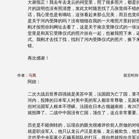
大谢指正！我去年去龙云的祠堂里，照了很多照片，都是
片的說明也没有照清楚，发此文时随意找了几张觉得不错
话，我心里也是有嘀咕，这张看起来那么完美，而且也觉
是关于河内受降的吗？没有细细在我的一大堆照片里好好
刚才按照你到网址去看了，这是关于南京受降仪式的一张
堂里是和其它受降仪式的照片挂在一起，也被我照下来，
式。我刚才去找了找，找到了河内受降仪式的照片，换下
错。
再次感谢！
作者：
马黑
留言时间：20
阿妞：
二次大战后世界四强就是美苏中英，法国因为亡了国，算
河内，投降的日本军人对美中英的军人都非常尊敬，见面
但对法国军人根本不理睬。法国在日本占领越南前，有20
就投降了。二战中中国没有亡国，顶住了，这点非常重要
历史是不能倒转的，以现在的眼光很难评价前人所做的对
就是职业军人，他只认龙云卢汉是老板，龙云被欺负，他
北也受中央军蒋介石嫡系部队的打压，很自然就投向共军