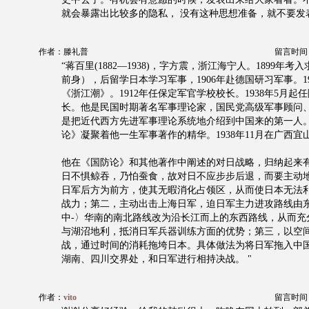
就会暴露出比较多的隐私， 没有这种思想准备，就不要发
作者：滕礼普
留言时间：20
“蒋百里(1882—1938)，字方震，浙江海宁人。1899年
前身），后留学日本学习军事，1906年赴德国研习军事。1
《浙江潮》。1912年任保定军官学校校长。1938年5月起
长。他是民国时期著名军事理论家，国民党高级军事顾问
是把近代西方先进军事理论系统地介绍到中国来的第一人
论》凝聚着他一生军事著作的精华。1938年11月在广西宜
他在《国防论》和其他著作中阐述的对日战略，归纳起来
日不惧鲸吞，乃怕蚕食，故对日不应步步后退，而要主动
日军后方为前方，使其无暇消化占领区，从而使日本无法
战力；第二，主动出击上海日军，迫日军主力进攻路线由东
中-〉华南的南北路线改为沿长江而上的东西路线，从而充
与湖沼地利，抵消日军兵器训练方面的优势；第三，以空
战，通过时间的消耗拖垮日本。具体做法为将日军拖入中
湖南、四川交界处，和日军进行相持决战。 "
作者：
vito
留言时间：20