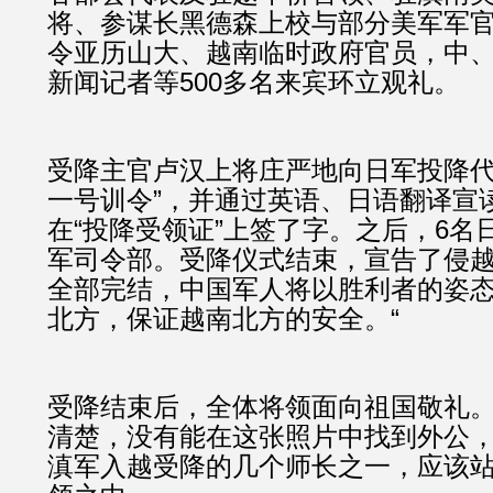
将、参谋长黑德森上校与部分美军军
令亚历山大、越南临时政府官员，中
新闻记者等500多名来宾环立观礼。
受降主官卢汉上将庄严地向日军投降代
一号训令”，并通过英语、日语翻译宣
在“投降受领证”上签了字。之后，6名
军司令部。受降仪式结束，宣告了侵
全部完结，中国军人将以胜利者的姿
北方，保证越南北方的安全。“
受降结束后，全体将领面向祖国敬礼
清楚，没有能在这张照片中找到外公
滇军入越受降的几个师长之一，应该