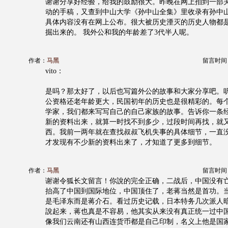
谢谢分享好经验，给我的鼓励很大。昨晚在网上拍到一部
动的手稿，又查到中山大学《孙中山全集》里收录有孙中
具体内容没有在网上公布。很大被历史湮灭的历史人物都
掘出来的。 我外公和我的年龄差了3代半人呢。
作者：
马黑
留言时间：20
vito：
是吗？那太好了，以后也写篇外公的故事和大家分享吧。
公资格还老年龄更大，民国初年的历史也是很精彩的。每
学家，我们都来写写自己的自己家族的故事。告诉你一条
新的资料出来，就算一时找不到多少，过段时间再找，就
西。我前一两年就在查找叔叔飞机失事的具体细节，一直
才发现有不少新的资料出来了，才知道了更多到细节。
作者：
马黑
留言时间：20
谢谢令狐长文留言！你說的完全正确，二战后，中国没有
抬高了中国到国际地位，中国顶住了，老蒋当然是首功。
是毛泽东而是蒋介石。看过历史记载，日本特务几次派人
說起来，蒋也真是不容易，他其实从来没有真正统一过中
像我们云南还有山西连货币都是自己印制，名义上他是国