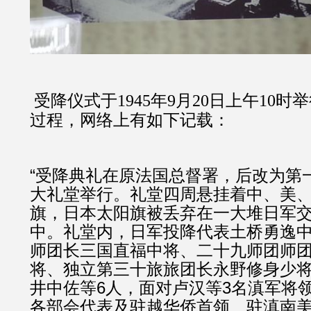
受降仪式于
1945年9月20日上午10时
过程，网络上有如下记载：
“受降典礼在原法国总督署，后改为第
大礼堂举行。礼堂四周悬挂着中、美
旗，日本太阳旗被丢弃在一大堆日军
中。礼堂内，日军投降代表土桥勇逸
师团长三国直福中将、二十九师团师
将、独立第三十旅旅团长永野修身少
井中佐等6人，面对卢汉等3名滇军将
各部会代表及驻越华侨首领、驻滇南