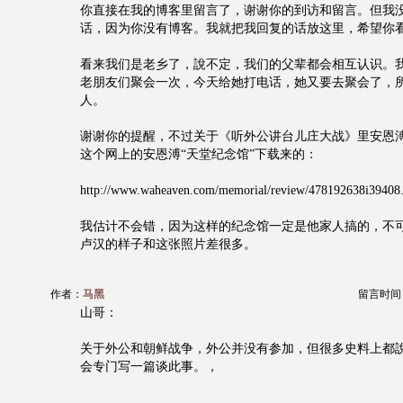
你直接在我的博客里留言了，谢谢你的到访和留言。但我
话，因为你没有博客。我就把我回复的话放这里，希望你
看来我们是老乡了，說不定，我们的父辈都会相互认识。
老朋友们聚会一次，今天给她打电话，她又要去聚会了，
人。
谢谢你的提醒，不过关于《听外公讲台儿庄大战》里安恩
这个网上的安恩溥“天堂纪念馆”下载来的：
http://www.waheaven.com/memorial/review/478192638i39408
我估计不会错，因为这样的纪念馆一定是他家人搞的，不
卢汉的样子和这张照片差很多。
作者：
马黑
留言时间：20
山哥：
关于外公和朝鲜战争，外公并没有参加，但很多史料上都
会专门写一篇谈此事。，