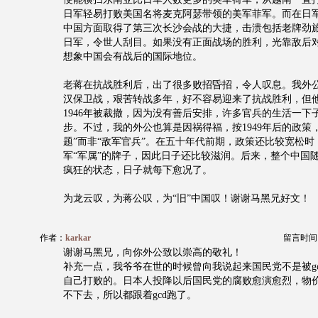
日军轻易打败美国名将麦克阿瑟带领的美军菲军。而在日
中国方面取得了第三次长沙会战的大捷，击溃包括老牌劲
日军，令世人刮目。如果没有正面战场的胜利，光靠敌后
想象中国会有战后的国际地位。
老蒋在抗战胜利后，出了很多败招昏招，令人叹息。我外公1
汉保卫战，艰苦转战多年，好不容易迎来了抗战胜利，但
1946年被裁撤，因为没有善后安排，许多官兵的生活一下
步。不过，我的外公也算是因祸得福，按1949年后的政策
题”而非“敌军官兵”。在五十年代前期，政策还比较宽松
军“军属”的牌子，因此日子还比较滋润。后来，整个中国
疯狂的状态，日子就每下愈况了。
为龙云叹，为蒋公叹，为“旧”中国叹！谢谢马黑兄好文！
作者：
karkar
留言时间：20
谢谢马黑兄，向你外公致以崇高的敬礼！
补充一点，我爷爷在世的时候曾向我说起来国民党不是被g
自己打败的。日本人投降以后国民党的腐败愈演愈烈，物
不下去，所以都跟着gcd跑了。