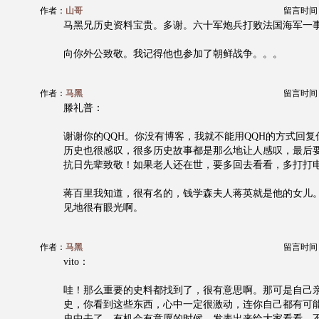
作者：
山哥
留言时间：20
马黑兄历史资料宝贵。多谢。六十军炮兵打败法国海军一
向你外公致敬。我记得他也参加了朝鲜战争。。。
作者：
马黑
留言时间：20
滕礼普：
谢谢你的QQH。你没有博客，我就不能用QQH的方式回
历史也很感叹，很多历史故事都是那么地让人感叹，最后
抗日先辈致敬！如果老人还在世，要多回去看看，多打打
蒋百里我知道，很有名的，钱学森夫人蒋英就是他的女儿
见地很有眼光啊。
作者：
马黑
留言时间：20
vito：
哇！那么重要的史料都找到了，很有意思啊。那可是自己
史，你看到这些东西，心中一定很激动，连你自己都有可
史中去了。有机会有意愿的时候，发表出来给大家看看。