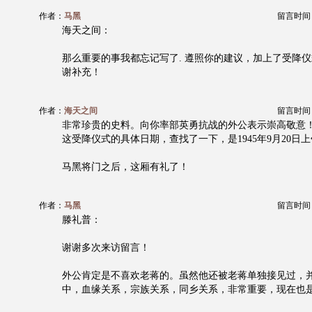
作者：
马黑
留言时间：20
海天之间：
那么重要的事我都忘记写了. 遵照你的建议，加上了受降
谢补充！
作者：
海天之间
留言时间：20
非常珍贵的史料。向你率部英勇抗战的外公表示崇高敬意
这受降仪式的具体日期，查找了一下，是1945年9月20日上
马黑将门之后，这厢有礼了！
作者：
马黑
留言时间：20
滕礼普：
谢谢多次来访留言！
外公肯定是不喜欢老蒋的。虽然他还被老蒋单独接见过，
中，血缘关系，宗族关系，同乡关系，非常重要，现在也