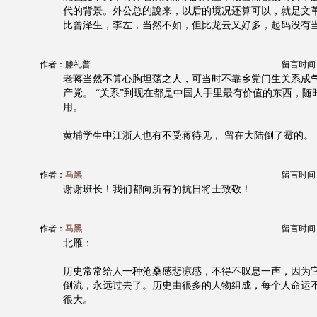
代的背景。外公总的說来，以后的境况还算可以，就是文
比曾泽生，李左，当然不如，但比龙云又好多，起码没有
作者：滕礼普
留言时间：20
老蒋当然不算心胸坦荡之人，可当时不靠乡党门生关系成
产党。 “关系”到现在都是中国人手里最有价值的东西，随
用。
黄埔学生中江浙人也有不受蒋待见， 留在大陆倒了霉的。
作者：
马黑
留言时间：20
谢谢班长！我们都向所有的抗日将士致敬！
作者：
马黑
留言时间：20
北雁：
历史常常给人一种沧桑感悲凉感，不得不叹息一声，因为
倒流，永远过去了。历史由很多的人物组成，每个人命运
很大。