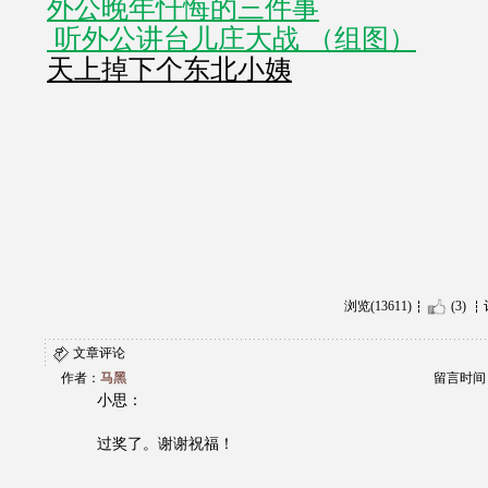
外公晚年忏悔的三件事
 听外公讲台儿庄大战 （组图）
天上掉下个东北小姨
浏览(13611)
(3)
文章评论
作者：
马黑
留言时间：20
小思：
过奖了。谢谢祝福！