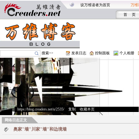
设万维读者为首页
万维
首 页
搜索>>
发表日志
控制面板
个人相册
https://blog.creaders.net/u/2535/
>
复制
>
收藏本页
网络日志正文
奥家"墙"川家"墙"和边境墙