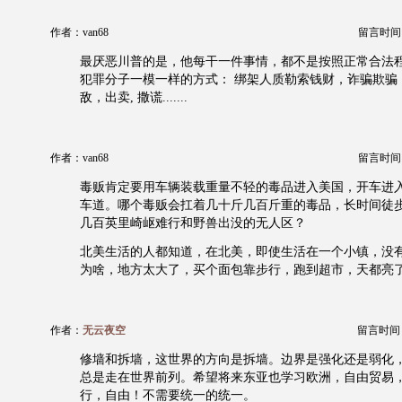
作者：van68
留言时间：20
最厌恶川普的是，他每干一件事情，都不是按照正常合法
犯罪分子一模一样的方式： 绑架人质勒索钱财，诈骗欺骗
敌，出卖, 撒谎.......
作者：van68
留言时间：20
毒贩肯定要用车辆装载重量不轻的毒品进入美国，开车进
车道。哪个毒贩会扛着几十斤几百斤重的毒品，长时间徒
几百英里崎岖难行和野兽出没的无人区？
北美生活的人都知道，在北美，即使生活在一个小镇，没
为啥，地方太大了，买个面包靠步行，跑到超市，天都亮
作者：
无云夜空
留言时间：20
修墙和拆墙，这世界的方向是拆墙。边界是强化还是弱化
总是走在世界前列。希望将来东亚也学习欧洲，自由贸易
行，自由！不需要统一的统一。