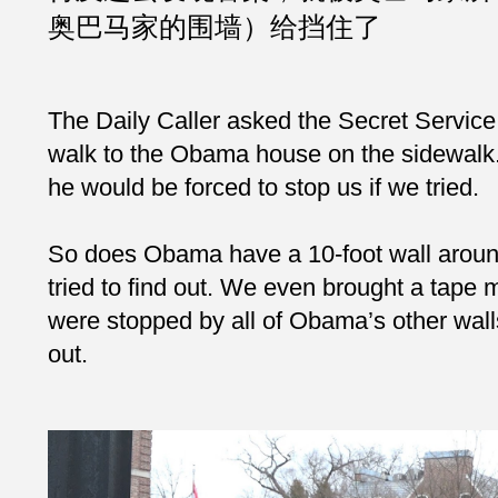
奥巴马家的围墙）给挡住了
The Daily Caller asked the Secret Service 
walk to the Obama house on the sidewalk. T
he would be forced to stop us if we tried.
So does Obama have a 10-foot wall aroun
tried to find out. We even brought a tape 
were stopped by all of Obama’s other walls
out.