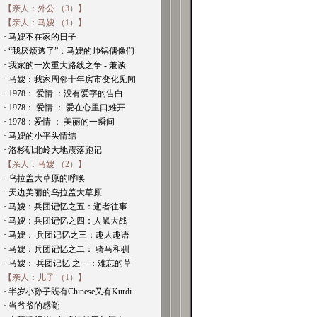
【亲人：外公 （3）】
【亲人：马嫂 （1）】
· 马嫂不在家的日子
· “我厌烦透了”：马嫂的帅锅偶像们
· 我家的一次重大路线之争 - 兼谈
· 马嫂：我家周邻十年房市变化见闻
· 1978： 爱情 ：没有爱字的告白
· 1978： 爱情 ： 爱在心里口难开
· 1978：爱情 ： 美丽的一瞬间
· 马嫂的小平头情结
· 洛杉矶北岭大地震落跑记
【亲人：马嫂 （2）】
· 乌拉盖大草原的呼唤
· 天边美丽的乌拉盖大草原
· 马嫂：兵团记忆之五：逝者往事
· 马嫂：兵团记忆之四：人鼠大战
· 马嫂： 兵团记忆之三：趣人趣语
· 马嫂：兵团记忆之二： 骑马和驯
· 马嫂： 兵团记忆 之一：难忘的草
【亲人：儿子 （1）】
· 半岁小孙子既有Chinese又有Kurdi
· 当爷爷的感觉