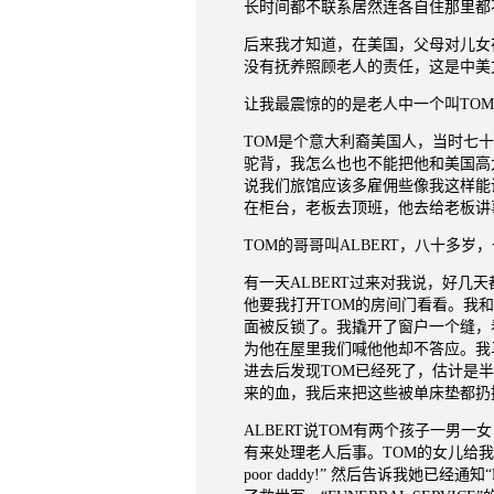
长时间都不联系居然连各自住那里都
后来我才知道，在美国，父母对儿女
没有抚养照顾老人的责任，这是中美
让我最震惊的的是老人中一个叫
TOM
TOM
是个意大利裔美国人，当时七十
驼背，我怎么也也不能把他和美国高
说我们旅馆应该多雇佣些像我这样能
在柜台，老板去顶班，他去给老板讲
TOM
的哥哥叫
ALBERT
，八十多岁，
有一天
ALBERT
过来对我说，好几天
他要我打开
TOM
的房间门看看。我和
面被反锁了。我撬开了窗户一个缝，
为他在屋里我们喊他他却不答应。我
进去后发现
TOM
已经死了，估计是半
来的血，我后来把这些被单床垫都扔
ALBERT
说
TOM
有两个孩子一男一女
有来处理老人后事。
TOM
的女儿给我
poor daddy!
”
然后告诉我她已经通知“