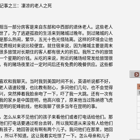
记事之三：凄凉的老人之死
相当一部分房客是来自东部和中西部的退休老人。
这些老人
世了，为了逃避孤寂的生活来到赌城过晚年。到过赌城的人
是那么热闹，繁华，五光十色光怪陆离。这样的环境会让他
花费相对来说比较便宜。就住宿来说，因为赌城主要是周末
很多旅馆对长期住的客人都有很大的折扣。我所工作的旅馆
一个星期的价钱。从吃的来说，附近的赌场经常发给旅馆很
。有的赌场夜里过一定时间后还有免费的晚餐供应。这些都
喜欢和我聊天。当时我到美国时间不长，英语听说都不好，
老人语速较慢，也比教有耐心，多问他们几句，也不会觉得
兴，突然捧着我脸亲吻了一下，吓了我一大跳。还有一次有
我的家乡是中国昆明，他高兴极了，原来他当过陈纳德飞虎
昆明的驼峰航线，他和我聊了很多当年在昆明的事。
，怎么从来不见他们的孩子来看他们或者打电话给他们。那
他们打电话要通过柜台去转，所以我知道从来没有人给他们
有孩子，她回答说有啊有两个儿子。我问他们在那里，她回
了，所以不知道。这让我着实吃惊了一下。怎么母亲和儿子