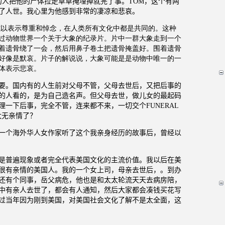
的人把他的尸体拉走草草掩埋掉就完了事。
TOM
，这个有两
了人世。我心里为他感到非常的凄凉和悲哀。
式以表示尊重和悼念，在人类所有文化中都是共同的。这种
过动物世界一个关于大象的纪录片。片中一群大象走到一个
着遗骨绕了一会，然后用鼻子卷土把遗骨掩盖好。围着遗骨
好像是默哀。片子的解说说，大象可能是是动物中唯一的一
体表示悲哀。
要。国内有的人生前对父母不管，父母去世后，又把后事的
的人看的，是为自己造名声。但父母去世，做儿女的最起码
理一下后事，完全不管，连来都不来，一切交个
FUNERAL
太无亲情了？
一个海外华人女作家听了这个我亲身经历的故事后，曾经以
是普遍现象或者完全代表美国文化的主流价值。我以后在美
很有亲情的美国人。我的一个女上司，母亲去世后，。到办
还有个同事，岳父病危，他也是和太太轮流天天去病房陪，
中有亲人去世了，都会有人通知，然后大家都会凑钱买花写
过当年因为刚到美国，对美国社会文化了解不是太全面，这