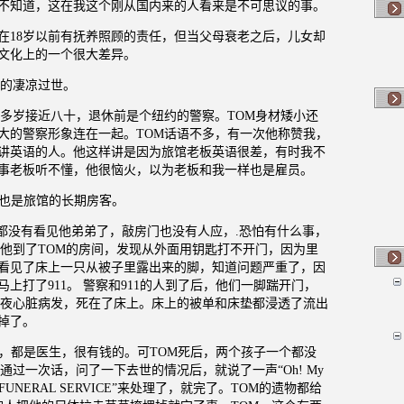
不知道，这在我这个刚从国内来的人看来是不可思议的事。
在
18
岁以前有抚养照顾的责任，但当父母衰老之后，儿女却
文化上的一个很大差异。
的凄凉过世。
多岁接近八十，退休前是个纽约的警察。
TOM
身材矮小还
大的警察形象连在一起。
TOM
话语不多，有一次他称赞我，
讲英语的人。他这样讲是因为旅馆老板英语很差，有时我不
事老板听不懂，他很恼火，以为老板和我一样也是雇员。
也是旅馆的长期房客。
都没有看见他弟弟了，敲房门也没有人应，
.
恐怕有什么事，
他到了
TOM
的房间，发现从外面用钥匙打不开门，因为里
看见了床上一只从被子里露出来的脚，知道问题严重了，因
马上打了
911
。
警察和
911
的人到了后，他们一脚踹开门，
夜心脏病发，死在了床上。床上的被单和床垫都浸透了流出
掉了。
，都是医生，很有钱的。可
TOM
死后，两个孩子一个都没
通过一次话，问了一下去世的情况后，就说了一声“
Oh! My
FUNERAL SERVICE
”来处理了，就完了。
TOM
的遗物都给