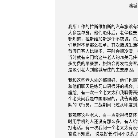
赌城
我所工作的拉斯维加斯的汽车旅馆有
大多是单身，他们退休后，老伴也去
都知道，拉斯维加斯是个不夜城，总
们觉得不是那么孤单。其次赌城生活
节假日客人比较多，平时会很冷清，
当时就有专门给这些老人的
70
美元住
多免费的早餐票，旅馆会再发给房客
是吸引老人到赌城居住的主要原因。
我和这些老人处的都很好，他们也很
和他们聊天是练习口语很好的机会，
尴尬。有一次一个老太太和我聊得高
个老头问我是中国那里的，我告诉他
队的飞行员，二战期间飞过从印度到
我观察这些老人，有一点觉得很奇怪
时用手机的人还没有那么多，有人给
打电话。有一次我问一个老太太有没
答说不知道，
说是好长时间不联系