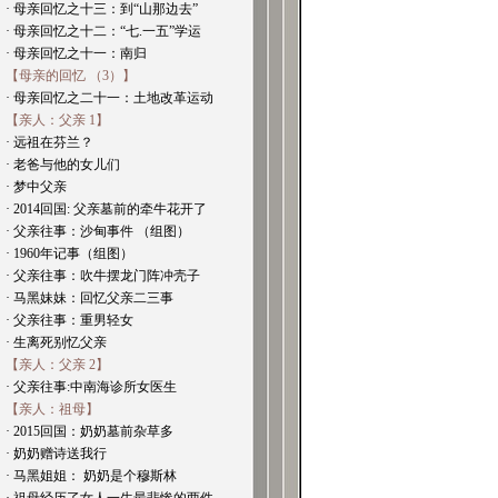
· 母亲回忆之十三：到“山那边去”
· 母亲回忆之十二：“七.一五”学运
· 母亲回忆之十一：南归
【母亲的回忆 （3）】
· 母亲回忆之二十一：土地改革运动
【亲人：父亲 1】
· 远祖在芬兰？
· 老爸与他的女儿们
· 梦中父亲
· 2014回国: 父亲墓前的牵牛花开了
· 父亲往事：沙甸事件 （组图）
· 1960年记事（组图）
· 父亲往事：吹牛摆龙门阵冲壳子
· 马黑妹妹：回忆父亲二三事
· 父亲往事：重男轻女
· 生离死别忆父亲
【亲人：父亲 2】
· 父亲往事:中南海诊所女医生
【亲人：祖母】
· 2015回国：奶奶墓前杂草多
· 奶奶赠诗送我行
· 马黑姐姐： 奶奶是个穆斯林