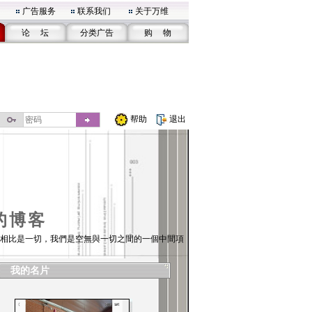
广告服务
联系我们
关于万维
论 坛
分类广告
购 物
帮助
退出
的博客
相比是一切，我們是空無與一切之間的一個中間項
我的名片