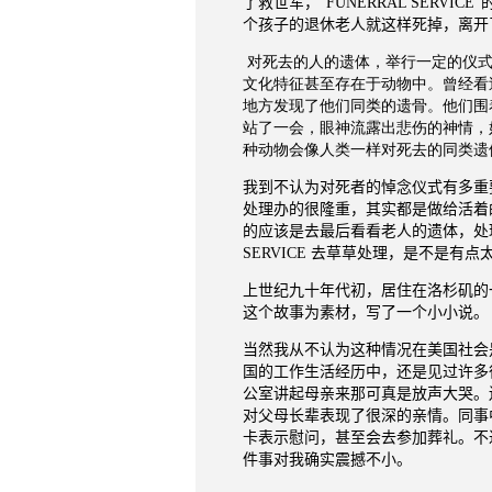
了救世军，“
FUNERRAL SERVICE
”
个孩子的退休老人就这样死掉，离开
对死去的人的遗体，举行一定的仪
文化特征甚至存在于动物中。曾经看
地方发现了他们同类的遗骨。他们围
站了一会，眼神流露出悲伤的神情，
种动物会像人类一样对死去的同类遗
我到不认为对死者的悼念仪式有多重
处理办的很隆重，其实都是做给活着
的应该是去最后看看老人的遗体，处
SERVICE
去草草处理，是不是有点
上世纪九十年代初，居住在洛杉矶的
这个故事为素材，写了一个小小说。
当然我从不认为这种情况在美国社会
国的工作生活经历中，还是见过许多
公室讲起母亲来那可真是放声大哭。
对父母长辈表现了很深的亲情。同事
卡表示慰问，甚至会去参加葬礼。不
件事对我确实震撼不小。