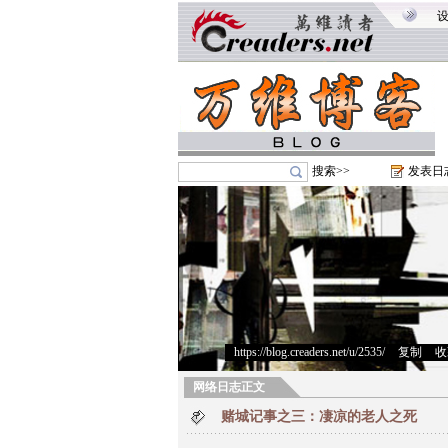
搜索>>
发表日
https://blog.creaders.net/u/2535/
>
复制
>
收
网络日志正文
赌城记事之三：凄凉的老人之死