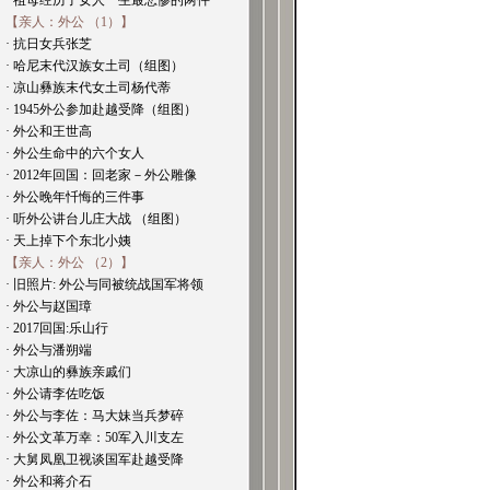
· 祖母经历了女人一生最悲惨的两件
【亲人：外公 （1）】
· 抗日女兵张芝
· 哈尼末代汉族女土司（组图）
· 凉山彝族末代女土司杨代蒂
· 1945外公参加赴越受降（组图）
· 外公和王世高
· 外公生命中的六个女人
· 2012年回国：回老家－外公雕像
· 外公晚年忏悔的三件事
· 听外公讲台儿庄大战 （组图）
· 天上掉下个东北小姨
【亲人：外公 （2）】
· 旧照片: 外公与同被统战国军将领
· 外公与赵国璋
· 2017回国:乐山行
· 外公与潘朔端
· 大凉山的彝族亲戚们
· 外公请李佐吃饭
· 外公与李佐：马大妹当兵梦碎
· 外公文革万幸：50军入川支左
· 大舅凤凰卫视谈国军赴越受降
· 外公和蒋介石