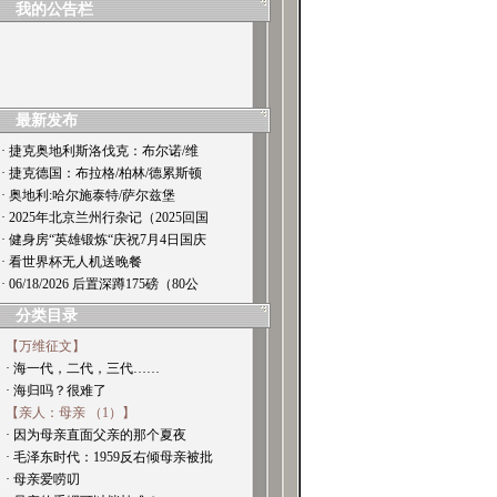
我的公告栏
谢谢关注，转载请注明出处。
最新发布
· 捷克奥地利斯洛伐克：布尔诺/维
· 捷克德国：布拉格/柏林/德累斯顿
· 奥地利:哈尔施泰特/萨尔兹堡
· 2025年北京兰州行杂记（2025回国
· 健身房“英雄锻炼“庆祝7月4日国庆
· 看世界杯无人机送晚餐
· 06/18/2026 后置深蹲175磅（80公
分类目录
【万维征文】
· 海一代，二代，三代……
· 海归吗？很难了
【亲人：母亲 （1）】
· 因为母亲直面父亲的那个夏夜
· 毛泽东时代：1959反右倾母亲被批
· 母亲爱唠叨