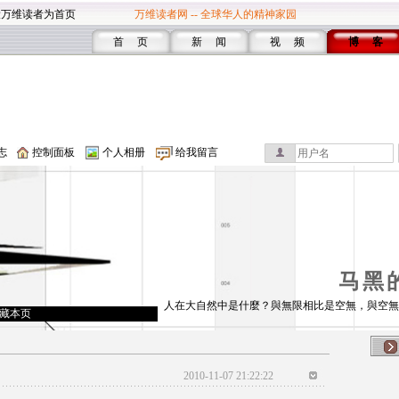
设万维读者为首页
万维读者网 -- 全球华人的精神家园
首 页
新 闻
视 频
博 客
志
控制面板
个人相册
给我留言
马黑
人在大自然中是什麼？與無限相比是空無，與空無
藏本页
2010-11-07 21:22:22