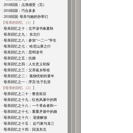
· 2018回国：点滴感受（完）
· 2018回国：巧合多多
· 2018回国: 母亲与她的孙辈们
【母亲的回忆 （1）】
· 母亲回忆之十：北平读书春夏秋
· 母亲回忆之九： 东北行
· 母亲回忆之八：参加“一二一”学生
· 母亲回忆之七： 哈尼山寨之行
· 母亲回忆之六：昆明读书
· 母亲回忆之五：抗婚
· 母亲回忆之四：人生意义初探
· 母亲回忆之三：父亲返乡祭祖
· 母亲回忆之二： 孤独忧郁的童年
· 母亲回忆之一：序言/生于乱世
【母亲的回忆 （2）】
· 母亲回忆之二十：整党前后
· 母亲回忆之十九：红色风暴中的两
· 母亲回忆之十八：一个革命者和一
· 母亲回忆之十七：重重矛盾中的婚
· 母亲回忆之十六： 迎接解放
· 母亲回忆之十五： 赴巧家与龙三
· 母亲回忆之十四：回滇东北