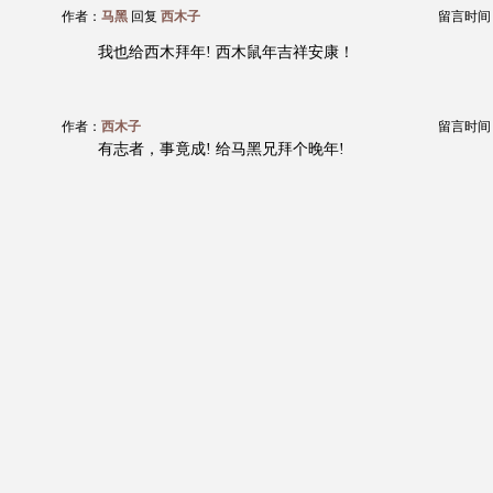
作者：
马黑
回复
西木子
留言时间：20
我也给西木拜年! 西木鼠年吉祥安康！
作者：
西木子
留言时间：20
有志者，事竟成! 给马黑兄拜个晚年!