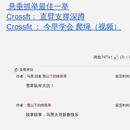
 悬垂抓举最佳一举
Crossft： 直臂支撑深蹲
Crossfit ： 今早学会 爬绳（视频）
浏览(7475)
(3)
文章评论
作者：
马黑
回复
雪山下的绛珠草
留言时间：20
雪草鼠年大吉！
作者：
雪山下的绛珠草
留言时间：20
鼓掌鼓掌，马黑大哥新春快乐