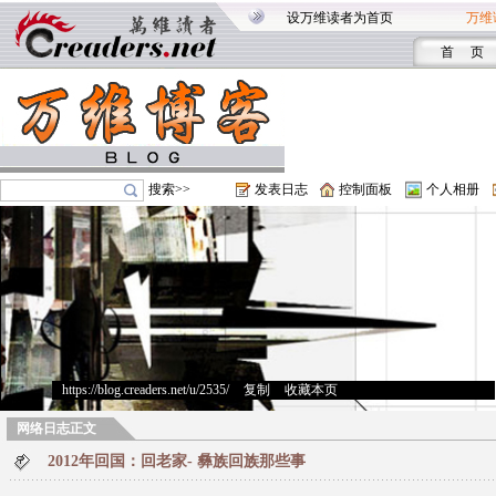
设万维读者为首页
万维
首 页
搜索>>
发表日志
控制面板
个人相册
https://blog.creaders.net/u/2535/
>
复制
>
收藏本页
网络日志正文
2012年回国：回老家- 彝族回族那些事