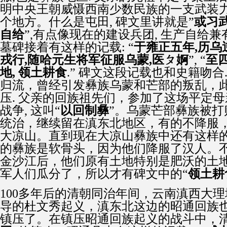
明中央王朝威慑西南少数民族的一支武装
个地方。什么是屯田
,
碑文里讲就是
”
或习
自给
”,
有点像现在的建设兵团
,
生产自给兼
墓碑接着有这样的记载
: “
于雍正五年
,
历乌
戎行
,
随哈元生将军征服乌蒙
,
医ㄆ婀
”, “
至
地
,
领土耕食
.”
碑文这段记载也和史籍吻合
归流，曾经引发彝族乌蒙和芒部的叛乱，
压
.
父亲的回族祖先们，参加了这场平定母
战争
,
这叫“
以回制彝
”。乌蒙芒部彝族被
统治，继续留在滇东北地区，有的不降服
大凉山。直到现在大凉山彝族中还有这样
的彝族是软骨头，因为他们降服了汉人。
金沙江后，他们原有土地特别是肥沃的土
军人们瓜分了，所以才有碑文中的“
领土耕
100
多年后的清朝同治年间，云南滇西大理
导的杜文秀起义，滇东北这边的昭通回族
镇压了。在镇压昭通回族起义的战斗中，清