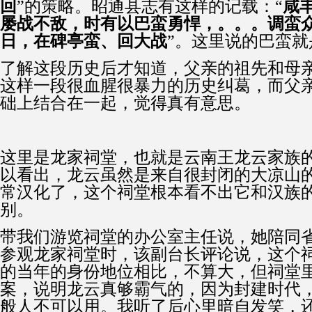
回
”的策略。昭通县志有这样的记载：“
咸
屡战不敌，时有以巴蛮勇悍，。。。调蛮
日，在碑亭蛮、回大战
”。这里说的巴蛮
了解这段历史后才知道，父亲的祖先和母
这样一段很血腥很暴力的历史纠葛，而父
础上结合在一起，觉得真有意思。
这里是龙家祠堂，也就是云南王龙云家族
以看出，龙云虽然是来自很封闭的大凉山
常汉化了，这个祠堂根本看不出它和汉族
别。
带我们游览祠堂的办公室主任说，她陪同
参观龙家祠堂时，该副台长评论说，这个
的当年的身份地位相比，不算大，但祠堂
案，说明龙云真够霸气的，因为封建时代
般人不可以用。我听了后心里暗自发笑，