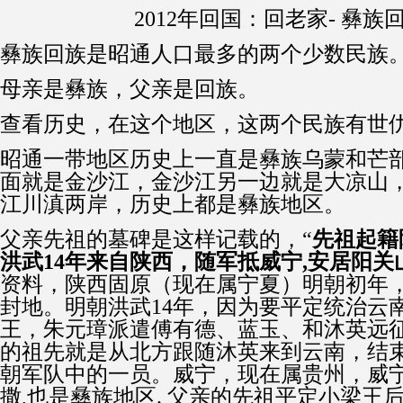
2012
年回国：回老家
-
彝族
彝族回族是昭通人口最多的两个少数民族
母亲是彝族，父亲是回族。
查看历史，在这个地区，这两个民族有世
昭通一带地区历史上一直是彝族乌蒙和芒
面就是金沙江，金沙江另一边就是大凉山
江川滇两岸，历史上都是彝族地区。
父亲先祖的墓碑是这样记载的，“
先祖起籍
洪武
14
年来自陕西，随军抵威宁
,
安居阳关
资料，陕西固原（现在属宁夏）明朝初年
封地。明朝洪武
14
年，因为要平定统治云
王，朱元璋派遣傅有德、蓝玉、和沐英远
的祖先就是从北方跟随沐英来到云南，结
朝军队中的一员。威宁，现在属贵州，威
撒
,
也是彝族地区
.
父亲的先祖平定小梁王