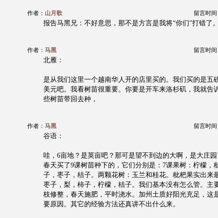
作者：
山月歌
留言时间：20
报告马黑兄：不好意思，那不是方言是我将“你们”打错了
作者：
马黑
留言时间：20
北雁：
是从我们这里一个越南华人开的店里买的。我们买的是五磅
美元吧。我看树苗很重要。你要是开车来洛杉矶，我就告
些树苗带回去种，
作者：
马黑
留言时间：20
谷语：
哇，6亩地？是英亩吧？那可是望不到边的大啊，是大庄园了
春天买了9课树苗种下的，它们分别是：7课果树：柠檬，
子，枣子，桔子。两颗花树：玉兰和桂花。枇杷果实出来
枣子，梨，柿子，柠檬，桔子。我们基本没有怎么管。主
枝修整，春天施肥，平时浇水。加州土质好阳光充足，这
要原因。其它的经验方法还真讲不出什么来。