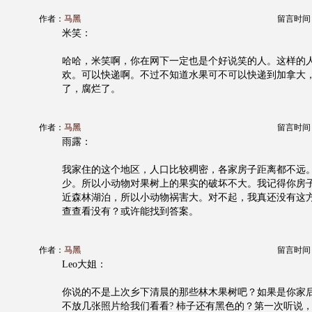
作者：
马黑
留言时间：20
米笑：
哈哈，米笑啊，你在网下一定也是个好说笑的人。这样的
欢。可以快递啊。不过不知道水果可不可以快递到加拿大
了，腐烂了。
作者：
马黑
留言时间：20
雨露：
我家住的这个地区，人口比较稠密，各家房子距离都不远
少。所以小动物对果树上的果实的破坏不大。我记得你房
近森林湖泊，所以小动物祸害大。对不起，我真还没有这
查查看没有？或许能找到答案。
作者：
马黑
留言时间：20
Leo大姐：
你说的不是上次乡下清晨的那些林木果树吧？如果是你家
不放几张照片给我们看看? 柿子还有黑色的？第一次听说