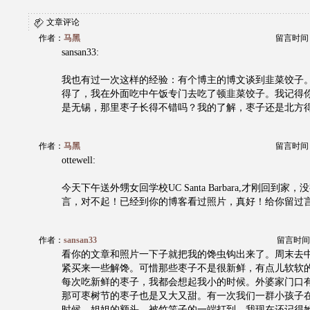
文章评论
作者：
马黑
留言时间：20
sansan33:
我也有过一次这样的经验：有个博主的博文谈到韭菜饺子
得了，我在外面吃中午饭专门去吃了顿韭菜饺子。我记得
是无锡，那里枣子长得不错吗？我的了解，枣子还是北方
作者：
马黑
留言时间：20
ottewell:
今天下午送外甥女回学校UC Santa Barbara,才刚回到
言，对不起！已经到你的博客看过照片，真好！给你留过
作者：
sansan33
留言时间：20
看你的文章和照片一下子就把我的馋虫钩出来了。周末去
紧买来一些解馋。可惜那些枣子不是很新鲜，有点儿软软
每次吃新鲜的枣子，我都会想起我小的时候。外婆家门口
那可枣树节的枣子也是又大又甜。有一次我们一群小孩子
时候，姐姐的额头，被竹竿子的一端打到。我现在还记得