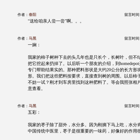
作者：
春阳
留言时间：20
“送给咱亲人尝一尝”啊。。。
作者：
马黑
留言时间：20
一娴：
我家的柿子树种下去的头几年也是只长个，长树叶，但不
把它挖起来扔掉了。以后听一个朋友的介绍，到homedepo
专门帮助结果实的。那种肥料形状是大约20公分的长方形
形。我们把这些肥料按要求，直接查到树的周围。以后柿
不妨一试？刚才到车房里找到这种肥料了。等会我照张相
意查看。
作者：
马黑
留言时间：20
五彩：
我家的枣子除了甜外，水分多。因为刚摘下马上吃，水分
中国传统中医里，枣子是很重要的一味药，好像好的作用