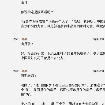
山月：
你说的这是陕西话吧？
“捏弄咋养啥成啥？羡慕死个人了！” 哈哈，真好听。中国
喜欢听陕西方言，就是郭达蔡明小品里的那种方言。我觉
作者：
马黑
留言时间：20
山月歌：
好。等会我研究一下怎么把柿子的名片换成枣子。枣子主
中国最好的枣子都是出在北方。
作者：
马黑
留言时间：20
阿毛老师：
明白了。“他们住的房子都比自己住得面积大”， 后面这个“
个“住”，前面是住的房子，后面也应该是住的房子，房子
用“的”。
小小的“的”、“地”、“得”三个字，用起来有大大的学问。