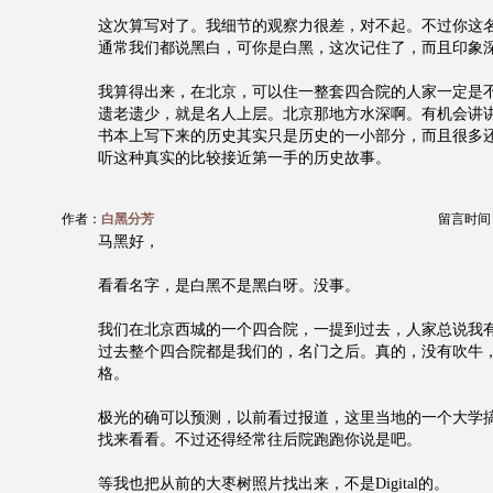
这次算写对了。我细节的观察力很差，对不起。不过你这
通常我们都说黑白，可你是白黑，这次记住了，而且印象
我算得出来，在北京，可以住一整套四合院的人家一定是
遗老遗少，就是名人上层。北京那地方水深啊。有机会讲
书本上写下来的历史其实只是历史的一小部分，而且很多
听这种真实的比较接近第一手的历史故事。
作者：
白黑分芳
留言时间：20
马黑好，
看看名字，是白黑不是黑白呀。没事。
我们在北京西城的一个四合院，一提到过去，人家总说我
过去整个四合院都是我们的，名门之后。真的，没有吹牛
格。
极光的确可以预测，以前看过报道，这里当地的一个大学
找来看看。不过还得经常往后院跑跑你说是吧。
等我也把从前的大枣树照片找出来，不是Digital的。