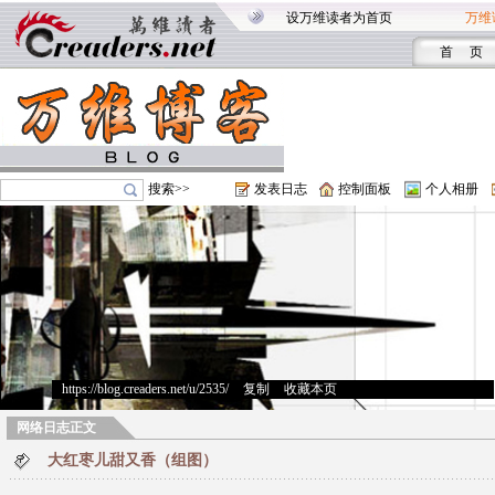
设万维读者为首页
万维
首 页
搜索>>
发表日志
控制面板
个人相册
https://blog.creaders.net/u/2535/
>
复制
>
收藏本页
网络日志正文
大红枣儿甜又香（组图）