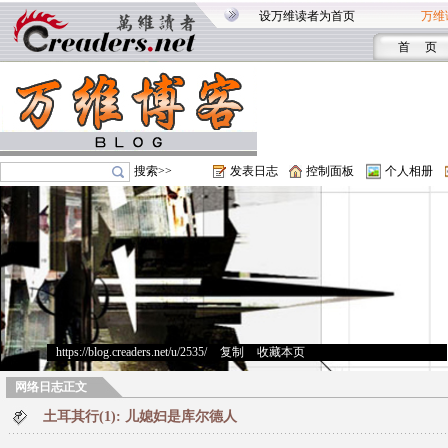
设万维读者为首页
万维
首 页
搜索>>
发表日志
控制面板
个人相册
https://blog.creaders.net/u/2535/
>
复制
>
收藏本页
网络日志正文
土耳其行(1): 儿媳妇是库尔德人