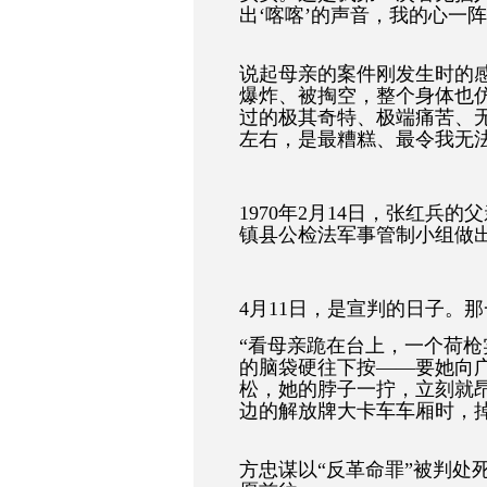
出
‘
喀喀
’
的声音，我的心一阵
说起母亲的案件刚发生时的
爆炸、被掏空，整个身体也
过的极其奇特、极端痛苦、
左右，是最糟糕、最令我无
1970
年
2
月
14
日，张红兵的父
镇县公检法军事管制小组做
4
月
11
日，是宣判的日子。那
“
看母亲跪在台上，一个荷枪
的脑袋硬往下按
——
要她向
松，她的脖子一拧，立刻就
边的解放牌大卡车车厢时，
方忠谋以
“
反革命罪
”
被判处