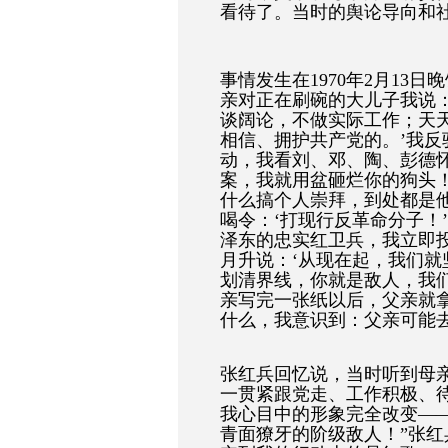
看待了。当时的舆论导向和
事情发生在1970
年
2
月
13
日晚
亲对正在刷碗的大儿子我说
谈阔论，不做实际工作；天
相信、拥护共产党的。
’
我反
动，我看刘、邓、陶、彭德
案，我就用盆砸烂你的狗头
什么搞个人崇拜，到处都是
喝令：
‘
打现行反革命分子！
’
泽东的忠实红卫兵，我立即
月升说：
‘
从现在起，我们就
划清界线，你就是敌人，我
亲写完一张纸以后，父亲就
什么，我意识到：父亲可能
张红兵回忆说，当时听到母
一贯紧跟党走、工作积极、
我心目中的形象完全改变
—
青面獠牙的阶级敌人！
”
张红