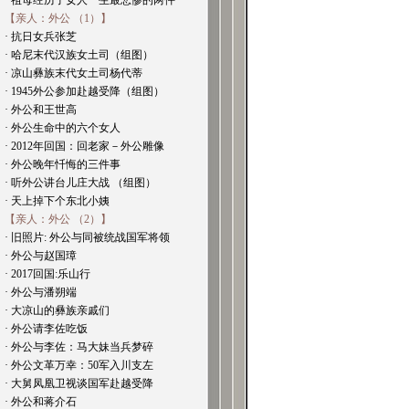
· 祖母经历了女人一生最悲惨的两件
【亲人：外公 （1）】
· 抗日女兵张芝
· 哈尼末代汉族女土司（组图）
· 凉山彝族末代女土司杨代蒂
· 1945外公参加赴越受降（组图）
· 外公和王世高
· 外公生命中的六个女人
· 2012年回国：回老家－外公雕像
· 外公晚年忏悔的三件事
· 听外公讲台儿庄大战 （组图）
· 天上掉下个东北小姨
【亲人：外公 （2）】
· 旧照片: 外公与同被统战国军将领
· 外公与赵国璋
· 2017回国:乐山行
· 外公与潘朔端
· 大凉山的彝族亲戚们
· 外公请李佐吃饭
· 外公与李佐：马大妹当兵梦碎
· 外公文革万幸：50军入川支左
· 大舅凤凰卫视谈国军赴越受降
· 外公和蒋介石