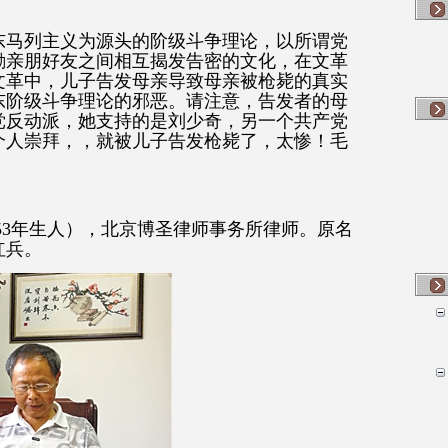
东马列主义为源头的阶级斗争理论，以所谓党
励亲朋好友之间相互揭发告密的文化，在文革
文革中，儿子告发母亲导致母亲被枪毙的真实
东阶级斗争理论的邪恶。请注意，告发者的母
党反动派，她支持的是刘少奇，另一个共产党
个人崇拜，，就被儿子告发枪毙了，太惨！毛
53
年生人），北京博圣律师事务所律师。原名
红兵。