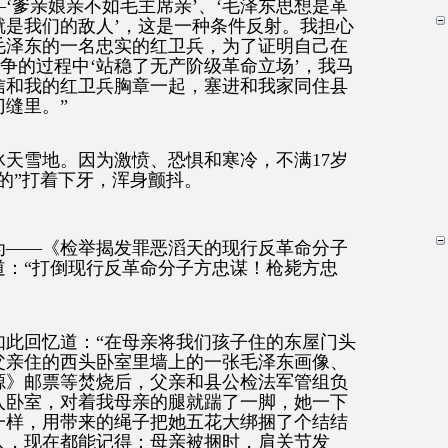
‘
爹亲娘亲不如毛主席亲
’
、
‘
毛泽东思想是革
就是我们的敌人
’
，这是一种条件反射。我担心
毛泽东的一名忠实的红卫兵，为了证明自己在
争的过程中
‘
站稳了无产阶级革命立场
’
，我马
信和我的红卫兵胸章一起，塞进和我家同住县
门缝里。
”
冰天雪地。因为激愤、恐惧和寒冷，不满
17
岁
的
”
打着下牙，浑身颤抖。
为——
《检举揭发罪恶滔天的现行反革命分子
道：
“
打倒现行反革命分子方忠谋！枪毙方忠
如此回忆道：
“
在母亲将我们孩子住的东屋门头
父亲住的西头卧室里墙上的一张毛泽东画像、
源》邮票等焚烧后，父亲和县公检法军管组负
入卧室，对着我母亲的腿就踹了一脚，她一下
一样，用带来的绳子把她五花大绑捆了个结结
人，现在都能记得：母亲被捆时，肩关节发