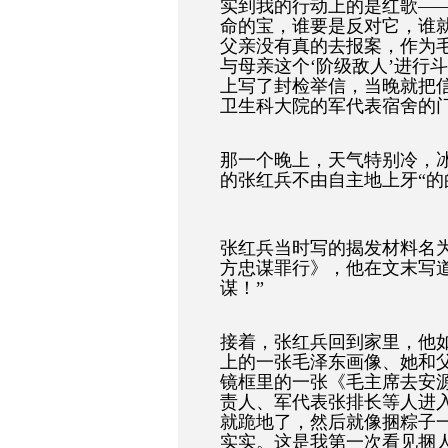
实到我的行动上的是红歌
——
命的宝，谁要是反对它，谁
父亲没有真的去报案，作为
与母亲这个
‘
阶级敌人
’
进行斗
上写了封检举信，当晚就把
卫生科大院的军代表宿舍的
那一个晚上，天气特别冷，
的张红兵不由自主地上牙
“
的
张红兵当时写的揭发材料名
方忠谋罪行》，他在文末写
谋！
”
接着，张红兵回到家里，他
上的一张毛泽东画像、她和
镜框里的一张《毛主席去安
责人、军代表张排长等人进
就跪地了，然后就像捆粽子
实实。这是我第一次看见捆