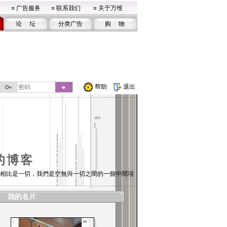
广告服务
联系我们
关于万维
论 坛
分类广告
购 物
帮助
退出
的博客
相比是一切，我們是空無與一切之間的一個中間項
我的名片