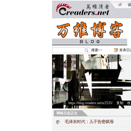
搜索>>
发表日
https://blog.creaders.net/u/2535/
>
复制
>
收
网络日志正文
毛泽东时代：儿子告密弑母