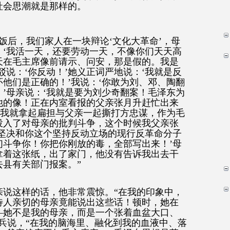
社会思潮就是那样的。
饭后，我们家人在一块辩论
‘
文化大革命
’
，母
：
‘
我活一天，还要劳动一天，不像你们天天高
天在毛主席像前请示、问安，那是假的。我是
驳说：
‘
你反动！
’
她义正词严地说：
‘
我就是反
怀他们是正确的！
’
我说：
‘
你敢为刘、邓、陶翻
！
’
母亲说：
‘
我就是要为刘少奇翻案！毛泽东为
他的像！正在内室看报的父亲张月升赶忙出来
我就拿起扁担与父亲一起撕打方忠谋，作为毛
投入了对母亲的批判斗争，这个时候我父亲张
坚决和你这个坚持反动立场的现行反革命分子
们斗争你！你把你刚放的毒，全部写出来！
’
母
拿着这张纸，出了家门，他没有告诉我出去干
去县有关部门报案。
”
亲说这样的话，他非常震惊。
“
在我的印象中，
待人亲切的母亲竟能说出这些话！顿时，她在
—
她不是我的母亲，而是一个张着血盆大口、
兵说，
“
在我的脑海里、融化到我的血液中、落