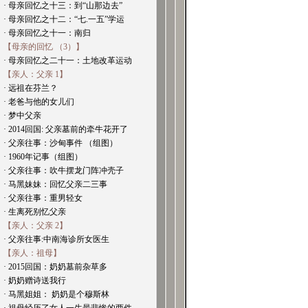
· 母亲回忆之十三：到“山那边去”
· 母亲回忆之十二：“七.一五”学运
· 母亲回忆之十一：南归
【母亲的回忆 （3）】
· 母亲回忆之二十一：土地改革运动
【亲人：父亲 1】
· 远祖在芬兰？
· 老爸与他的女儿们
· 梦中父亲
· 2014回国: 父亲墓前的牵牛花开了
· 父亲往事：沙甸事件 （组图）
· 1960年记事（组图）
· 父亲往事：吹牛摆龙门阵冲壳子
· 马黑妹妹：回忆父亲二三事
· 父亲往事：重男轻女
· 生离死别忆父亲
【亲人：父亲 2】
· 父亲往事:中南海诊所女医生
【亲人：祖母】
· 2015回国：奶奶墓前杂草多
· 奶奶赠诗送我行
· 马黑姐姐： 奶奶是个穆斯林