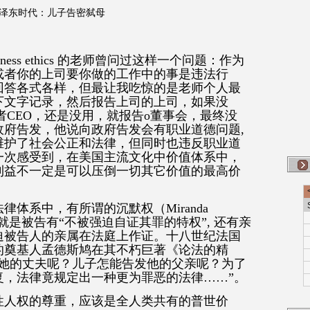
泽东时代：儿子告密弑母
 ethics
的老师曾问过这样一个问题：作为
或者你的上司要你做的工作中的事是违法行
回答各式各样，但最让我吃惊的是老师个人最
下文字记录，然后报告上司的上司，如果没
者
CEO
，还是没用，就报告o董事会，最终没
政府告发，他说向政府告发会有职业道德问题
,
维护了社会公正和法律，但同时也违反职业道
一次感受到，在美国主流文化中价值体系中，
利益不一定是可以压倒一切其它价值的最高价
体系中，有所谓的沉默权（Miranda
就是被告有
“
不被强迫自证其罪的特权
”,
还有亲
迫被告人的亲属在法庭上作证。十八世纪法国
的奠基人孟德斯鸠在其不朽巨著《论法的精
她的丈夫呢？儿子怎能告发他的父亲呢？为了
复，法律竟规定出一种更为罪恶的法律
……”
。
性人权的尊重，应该是全人类共有的普世价