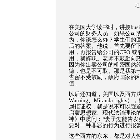
毛
在美国大学读书时，讲授business
公司的财务人员，如果公司
为，你该怎么办？学生们的
后的答案。他说，首先要留
用，再报告给公司的
CFO
或
用，就辞职。老师不鼓励向
因为你出卖公司的机密固然
德，也是不可取。那是我第
告密不受鼓励，政府国家的
值。
以后还知道，美国以及西方法律
Warning
、
Miranda rights
），
属拒证权，就是说不可以强
启蒙思想家、现代法治理论
神》中质问：
“
妻子怎能告发
要对一种罪恶的行为进行报
这些西方的东东，都是对人