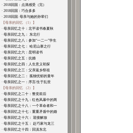
· 2018回国：点滴感受（完）
· 2018回国：巧合多多
· 2018回国: 母亲与她的孙辈们
【母亲的回忆 （1）】
· 母亲回忆之十：北平读书春夏秋
· 母亲回忆之九： 东北行
· 母亲回忆之八：参加“一二一”学生
· 母亲回忆之七： 哈尼山寨之行
· 母亲回忆之六：昆明读书
· 母亲回忆之五：抗婚
· 母亲回忆之四：人生意义初探
· 母亲回忆之三：父亲返乡祭祖
· 母亲回忆之二： 孤独忧郁的童年
· 母亲回忆之一：序言/生于乱世
【母亲的回忆 （2）】
· 母亲回忆之二十：整党前后
· 母亲回忆之十九：红色风暴中的两
· 母亲回忆之十八：一个革命者和一
· 母亲回忆之十七：重重矛盾中的婚
· 母亲回忆之十六： 迎接解放
· 母亲回忆之十五： 赴巧家与龙三
· 母亲回忆之十四：回滇东北