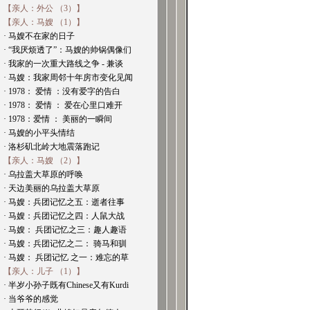
【亲人：外公 （3）】
【亲人：马嫂 （1）】
· 马嫂不在家的日子
· “我厌烦透了”：马嫂的帅锅偶像们
· 我家的一次重大路线之争 - 兼谈
· 马嫂：我家周邻十年房市变化见闻
· 1978： 爱情 ：没有爱字的告白
· 1978： 爱情 ： 爱在心里口难开
· 1978：爱情 ： 美丽的一瞬间
· 马嫂的小平头情结
· 洛杉矶北岭大地震落跑记
【亲人：马嫂 （2）】
· 乌拉盖大草原的呼唤
· 天边美丽的乌拉盖大草原
· 马嫂：兵团记忆之五：逝者往事
· 马嫂：兵团记忆之四：人鼠大战
· 马嫂： 兵团记忆之三：趣人趣语
· 马嫂：兵团记忆之二： 骑马和驯
· 马嫂： 兵团记忆 之一：难忘的草
【亲人：儿子 （1）】
· 半岁小孙子既有Chinese又有Kurdi
· 当爷爷的感觉