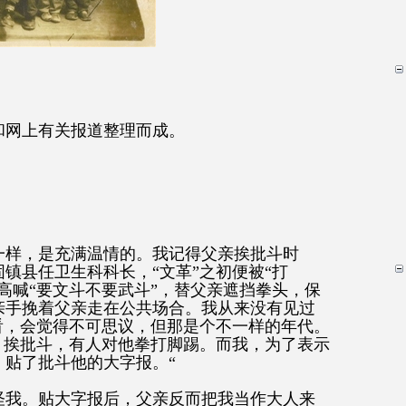
和网上有关报道整理而成。
一样，是充满温情的。我记得父亲挨批斗时
镇县任卫生科科长，“
文革
”
之初便被
“
打
高喊
“
要文斗不要武斗
”
，替父亲遮挡拳头，保
亲手挽着父亲走在公共场合。我从来没有见过
看，会觉得不可思议，但那是个不一样的年代。
，挨批斗，有人对他拳打脚踢。而我，为了表示
，贴了批斗他的大字报。
“
怪我。贴大字报后，父亲反而把我当作大人来