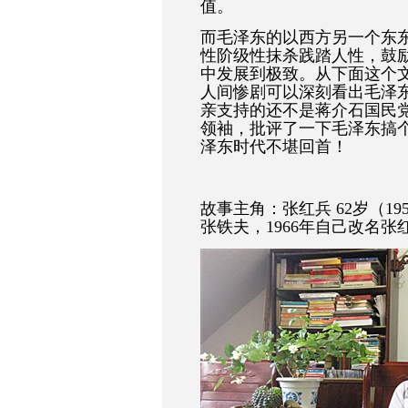
值。
而毛泽东的以西方另一个东
性阶级性抹杀践踏人性，鼓
中发展到极致。从下面这个
人间惨剧可以深刻看出毛泽
亲支持的还不是蒋介石国民
领袖，批评了一下毛泽东搞
泽东时代不堪回首！
故事主角：张红兵 62
岁（
19
张铁夫，
1966
年自己改名张