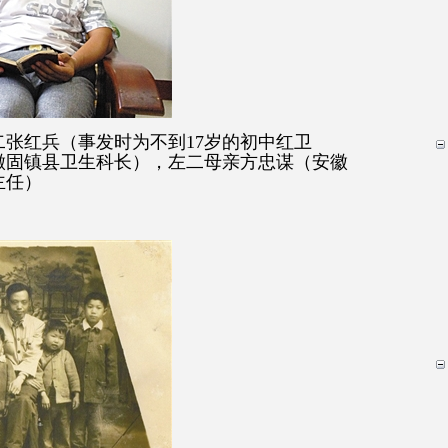
张红兵（事发时为不到17
岁的初中红卫
徽固镇县卫生科长），左二母亲方忠谋（安徽
主任）