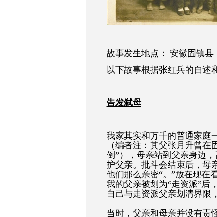
故事发生地点： 安徽固镇县
以下故事根据张红兵的自述
告发弑母
我家其实和万千的普通家庭
（编者注：其父张月升曾在固
倒
”
），母亲站到父亲身边，
护父亲。批斗会结束后，母
他们那么亲密
“
。
”
放在现在
我的父亲被划为
“
走资派
”
后
自己与走资派父亲划清界限
当时，父亲和母亲并没有责