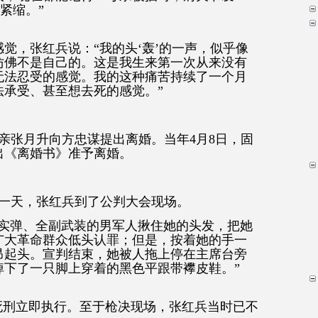
紧缩。
”
感觉，张红兵说：
“
我的头
‘
轰
’
的一声，似乎像
仿佛不是自己的。这是我生来第一次从来没有
无法忍受的感觉。我的这种痛苦持续了一个月
法承受、甚至想去死的感觉。
”
亲张月升向方忠谋提出离婚。当年
4
月
8
日，固
出《离婚书》准予离婚。
一天，张红兵到了公判大会现场。
实弹、全副武装的男军人揪住她的头发，把她
广大革命群众低头认罪；但是，按着她的手一
昂起头。宣判结束，她被人拖上停在主席台旁
掉下了一只脚上穿着的黑色平跟带襻皮鞋。
”
死刑立即执行。至于枪决现场，张红兵当时已不