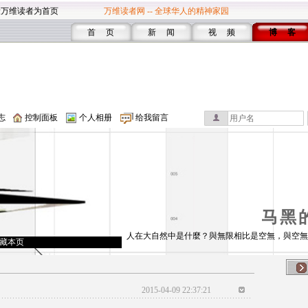
设万维读者为首页
万维读者网 -- 全球华人的精神家园
首 页
新 闻
视 频
博 客
志
控制面板
个人相册
给我留言
马黑
人在大自然中是什麼？與無限相比是空無，與空無
藏本页
2015-04-09 22:37:21