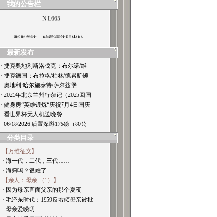
我的公告栏
N L665
谢谢关注，转载请注明出处。
最新发布
· 捷克奥地利斯洛伐克：布尔诺/维
· 捷克德国：布拉格/柏林/德累斯顿
· 奥地利:哈尔施泰特/萨尔兹堡
· 2025年北京兰州行杂记（2025回国
· 健身房“英雄锻炼“庆祝7月4日国庆
· 看世界杯无人机送晚餐
· 06/18/2026 后置深蹲175磅（80公
分类目录
【万维征文】
· 海一代，二代，三代……
· 海归吗？很难了
【亲人：母亲 （1）】
· 因为母亲直面父亲的那个夏夜
· 毛泽东时代：1959反右倾母亲被批
· 母亲爱唠叨