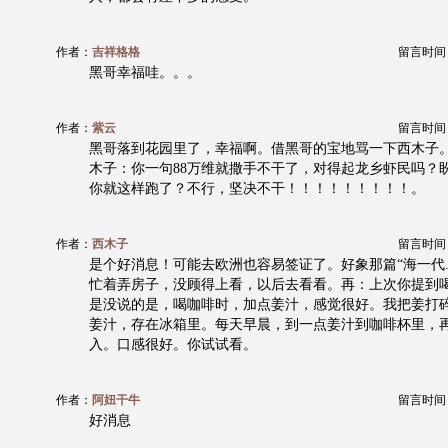
作者：
吉祥格格
留言时间：20
黑哥幸福哇。。。
作者：
紫云
留言时间：20
黑哥落到花园里了，幸福啊。借黑哥的宝地骂一下西木子
木子：你一句88万维就撒手不干了，对得起龙乡虾民吗？
你就这样跑了？不行，坚决不干！！！！！！！！！。
作者：
西木子
留言时间：20
是个好消息！可能去欧洲也容易签证了。好象那篇“海一代...
忙着弄房子，没顾得上看，以后去看看。再：上次你提到
是没说的是，喝咖啡时，加点姜汁，感觉很好。我把姜打
姜汁，存在冰箱里。每天早晨，到一点姜汁到咖啡杯里，
入。口感很好。你试试看。
作者：
阿妞干牛
留言时间：20
好消息