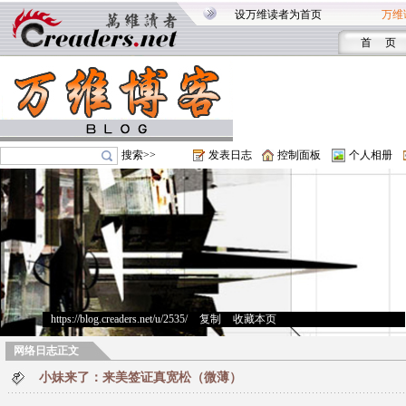
设万维读者为首页
万维
首 页
搜索>>
发表日志
控制面板
个人相册
https://blog.creaders.net/u/2535/
>
复制
>
收藏本页
网络日志正文
小妹来了：来美签证真宽松（微薄）