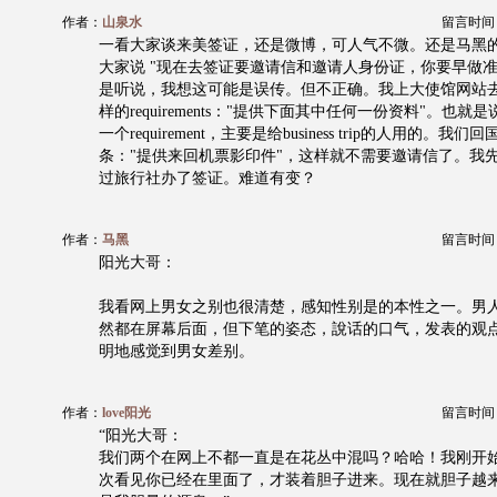
作者：
山泉水
留言时间：20
一看大家谈来美签证，还是微博，可人气不微。还是马黑
大家说 "现在去签证要邀请信和邀请人身份证，你要早做准
是听说，我想这可能是误传。但不正确。我上大使馆网站
样的requirements："提供下面其中任何一份资料"。也
一个requirement，主要是给business trip的人用的。我
条："提供来回机票影印件"，这样就不需要邀请信了。我
过旅行社办了签证。难道有变？
作者：
马黑
留言时间：20
阳光大哥：
我看网上男女之别也很清楚，感知性别是的本性之一。男
然都在屏幕后面，但下笔的姿态，說话的口气，发表的观
明地感觉到男女差别。
作者：
love阳光
留言时间：20
“阳光大哥：
我们两个在网上不都一直是在花丛中混吗？哈哈！我刚开
次看见你已经在里面了，才装着胆子进来。现在就胆子越