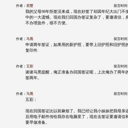
作者：
若慧
留言时间：20
我的父母98年拒签没来成，现在好签了却因年纪大出门不
中的一大遗憾。现在我们回国办签证复杂了，要邀请信，
不办理急件，很不方便。
作者：
马黑
留言时间：20
申请两年签证，如果用的新护照，要带上旧护照和旧护照
复印件.
作者：
五彩
留言时间：20
谢谢马黑提醒，俺正准备办回国签证呢，上次俺办了两年
签两年。
作者：
马黑
留言时间：20
五彩：
现在回国签证比以前麻烦了。我已经让我小妹妹把我母亲
后用电子邮件传给我存在电脑里了，现在去签证要邀请信
要早做准备。