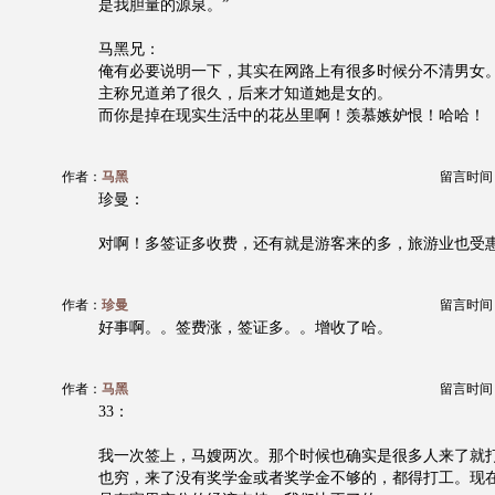
是我胆量的源泉。”
马黑兄：
俺有必要说明一下，其实在网路上有很多时候分不清男女
主称兄道弟了很久，后来才知道她是女的。
而你是掉在现实生活中的花丛里啊！羡慕嫉妒恨！哈哈！
作者：
马黑
留言时间：20
珍曼：
对啊！多签证多收费，还有就是游客来的多，旅游业也受
作者：
珍曼
留言时间：20
好事啊。。签费涨，签证多。。增收了哈。
作者：
马黑
留言时间：20
33：
我一次签上，马嫂两次。那个时候也确实是很多人来了就
也穷，来了没有奖学金或者奖学金不够的，都得打工。现