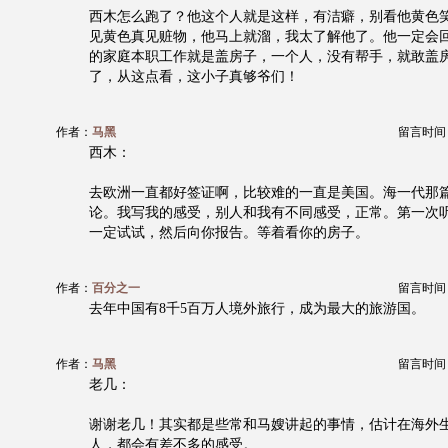
西木怎么跑了？他这个人就是这样，有洁癖，别看他黄色
见黄色真见赃物，他马上就溜，我太了解他了。他一定会
的家庭本职工作就是盖房子，一个人，没有帮手，就敢盖
了，从这点看，这小子真够爷们！
作者：
马黑
留言时间：20
西木：
去欧洲一直都好签证啊，比较难的一直是美国。海一代那
论。我写我的感受，别人和我有不同感受，正常。第一次
一定试试，然后向你报告。等着看你的房子。
作者：
百分之一
留言时间：20
去年中国有8千5百万人境外旅行，成为最大的旅游国。
作者：
马黑
留言时间：20
老几：
谢谢老几！其实都是些常和马嫂讲起的事情，估计在海外
人，都会有差不多的感受。