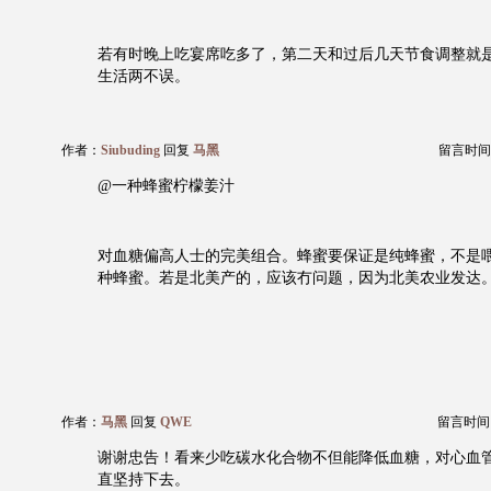
若有时晚上吃宴席吃多了，第二天和过后几天节食调整就
生活两不误。
作者：
Siubuding
回复
马黑
留言时间：20
@一种蜂蜜柠檬姜汁
对血糖偏高人士的完美组合。蜂蜜要保证是纯蜂蜜，不是
种蜂蜜。若是北美产的，应该冇问题，因为北美农业发达
作者：
马黑
回复
QWE
留言时间：20
谢谢忠告！看来少吃碳水化合物不但能降低血糖，对心血
直坚持下去。