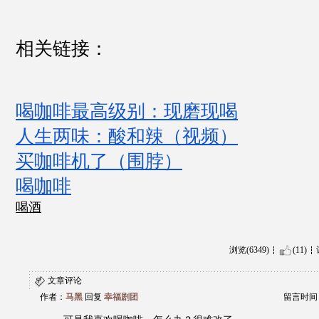
相关链接：
喝咖啡最高级别：现磨现喝
人生两味：酸和辣（视频）
买咖啡机了（围脖）
喝咖啡
喝酒
浏览(6349)
(11)
文章评论
作者：
马黑
回复
幸福剧团
留言时间：20