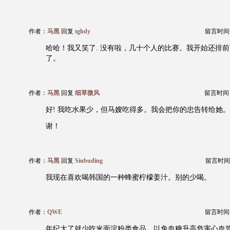
作者：
马黑
回复
tghdy
留言时间：20
哈哈！我又笑了. 没有啦，几十个人的比赛。我开始还排
了。
作者：
马黑
回复
细草微风
留言时间：20
好! 我吃水果少，但马嫂吃得多。我会把你的忠告转给她。
谢！
作者：
马黑
回复
Siubuding
留言时间：20
我现在喜欢喝韩国的一种蜂蜜柠檬姜汁。别的少喝。
作者：
QWE
留言时间：20
年纪大了就少吃米面淀粉类食品，以免血糖升高危害心血