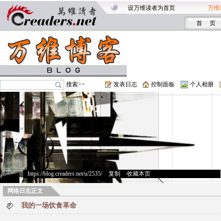
设万维读者为首页
万维
首 页
搜索>>
发表日志
控制面板
个人相册
https://blog.creaders.net/u/2535/
>
复制
>
收藏本页
网络日志正文
我的一场饮食革命