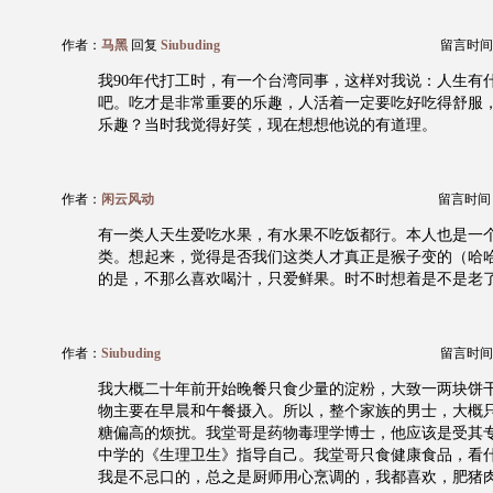
作者：
马黑
回复
Siubuding
留言时间：20
我90年代打工时，有一个台湾同事，这样对我说：人生有
吧。吃才是非常重要的乐趣，人活着一定要吃好吃得舒服
乐趣？当时我觉得好笑，现在想想他说的有道理。
作者：
闲云风动
留言时间：20
有一类人天生爱吃水果，有水果不吃饭都行。本人也是一
类。想起来，觉得是否我们这类人才真正是猴子变的（哈
的是，不那么喜欢喝汁，只爱鲜果。时不时想着是不是老
作者：
Siubuding
留言时间：20
我大概二十年前开始晚餐只食少量的淀粉，大致一两块饼
物主要在早晨和午餐摄入。所以，整个家族的男士，大概
糖偏高的烦扰。我堂哥是药物毒理学博士，他应该是受其
中学的《生理卫生》指导自己。我堂哥只食健康食品，看
我是不忌口的，总之是厨师用心烹调的，我都喜欢，肥猪