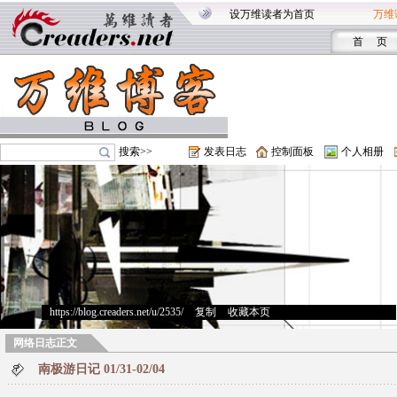
设万维读者为首页
万维
首 页
搜索>>
发表日志
控制面板
个人相册
https://blog.creaders.net/u/2535/
>
复制
>
收藏本页
网络日志正文
南极游日记 01/31-02/04