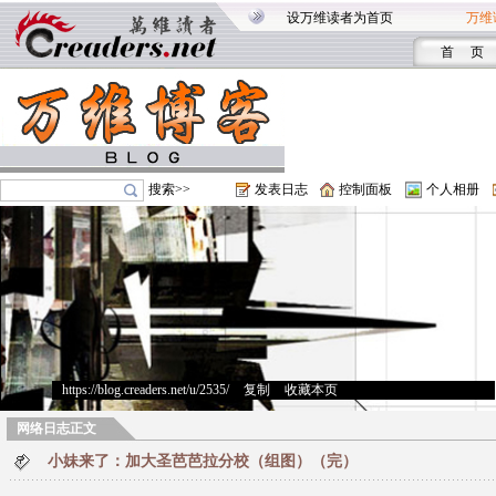
设万维读者为首页
万维
首 页
搜索>>
发表日志
控制面板
个人相册
https://blog.creaders.net/u/2535/
>
复制
>
收藏本页
网络日志正文
小妹来了：加大圣芭芭拉分校（组图）（完）