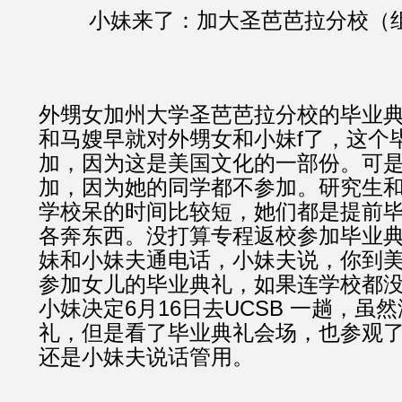
小妹来了：加大圣芭芭拉分校（
外甥女加州大学圣芭芭拉分校的毕业典
和马嫂早就对外甥女和小妹f了，这个
加，因为这是美国文化的一部份。可
加，因为她的同学都不参加。研究生
学校呆的时间比较短，她们都是提前
各奔东西。没打算专程返校参加毕业典
妹和小妹夫通电话，小妹夫说，你到
参加女儿的毕业典礼，如果连学校都
小妹决定6月16日去UCSB 一趟，虽
礼，但是看了毕业典礼会场，也参观
还是小妹夫说话管用。