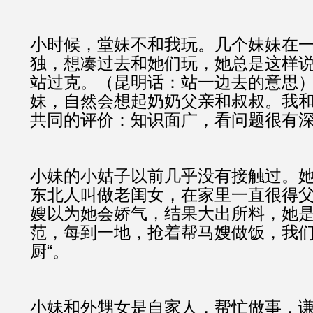
小时候，堂妹不和我玩。几个妹妹在
独，想凑过去和她们玩，她总是这样说
站过克。（昆明话：站一边去的意思）
妹，自然会想起奶奶父亲和叔叔。我
共同的评价：知识面广，看问题很有
小妹的小姑子以前几乎没有接触过。
东北人叫做老闺女，在家里一直很得
嫂以为她会娇气，结果大出所料，她
范，每到一地，抢着帮马嫂做饭，我们
厨“。
小妹和外甥女是自家人，帮忙做事，