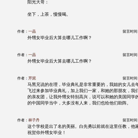
阳光大哥：
坐下，上茶，慢慢喝。
作者：
一品
留言时间：20
外甥女毕业后大算去哪儿工作啊？
作者：
一品
留言时间：20
外甥女毕业后大算去哪儿工作啊？
作者：
芹泥
留言时间：20
马黑兄说的在理，毕业典礼是非常重要的，我姐的女儿去
飞过来参加毕业典礼，加上我们一家，和她的那朋友，我
的亲友团，让我外甥女特别高兴，说可以和她的美国同学的
的中国同学当中，大多没有人来，我们也给他们助阵。
作者：
林子丹
留言时间：20
这个学校是出了名的美丽。白先勇以前就在这里任教，他
祝贺你外甥女毕业！