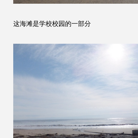
这海滩是学校校园的一部分