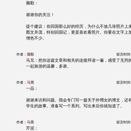
脑勤：
谢谢你的关注！
提个建议：你回国那么好的经历，为什么不放几张照片上
图文并茂，特别回国记，更是喜欢看照片。你要在文字上
增色不少。
作者：
脑勤
留言时间：20
马兄：把你这篇文章和相关的连接拜读一遍，感受了无穷
一起旅游的温馨，多谢。
作者：
马黑
留言时间：20
一品：
谢谢来访和问题。我会专门写一篇关于外甥女的博文，还
学生的故事。准备写一个系列。写出来后你就知道了。
作者：
马黑
留言时间：20
芹泥：