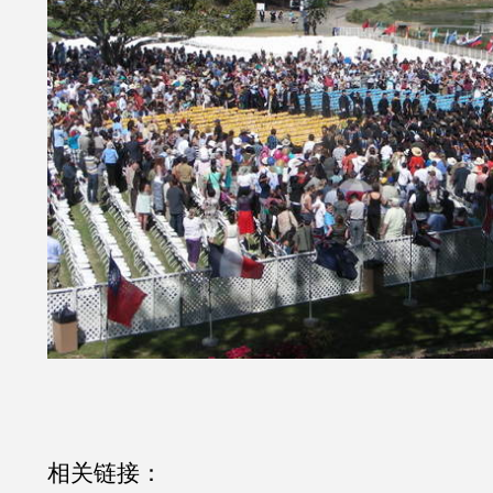
相关链接：