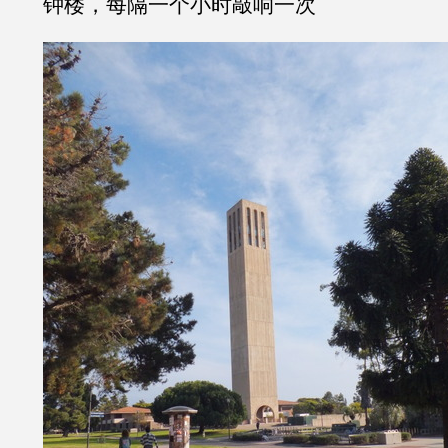
钟楼，每隔一个小时敲响一次