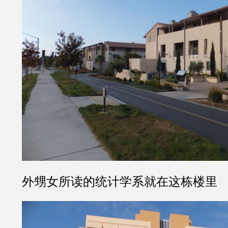
外甥女所读的统计学系就在这栋楼里