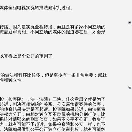
媒体全程电视实况转播法庭审判过程。
转播。因为是实况全程转播，而且是有多家不同立场的
掩盖庭审真相。不同立场的媒体的报道凑在起，才会形
以算得上是个公开的审判了。
涉的做法和程序比较多，但是至少有一条非常重要：那就
性和独立性
检（检察院），法（法院）三块。什么意思？就是为了
起诉，判决互相制约的关系。公安局负责案件的侦察，
的侦察结果决定是否起诉。检察院如果起诉，由法庭审
法权力分开，由相对独立互不隶属的机构分别行使，比
系统对薄熙来的刑事侦查，如果不公平不公正，收集证
力，就有可能不予起诉。如果检察院和公安一样，也不
。法院如果做到公平公正独立行使审判权，就有可能纠