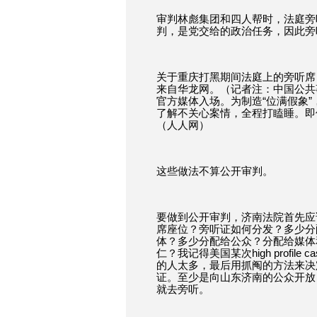
审判林彪集团和四人帮时，法庭旁
判，是党交给的政治任务，因此旁
关于重庆打黑期间法庭上的旁听席
来自华龙网。（记者注：中国公共
官方媒体入场。为制造“位满假象”
了解不关心案情，全程打瞌睡。即
（人人网）
这些做法不算公开审判。
要做到公开审判，济南法院首先应
席座位？旁听证如何分发？多少分
体？多少分配给公众？分配给媒体
仁？我记得美国某次high profi
的人太多，最后用抓阄的方法来决
证。至少是向山东济南的公众开放
就去旁听。