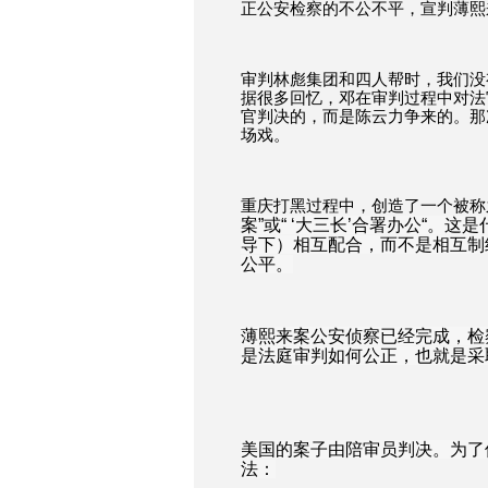
正公安检察的不公不平，宣判薄熙
审判林彪集团和四人帮时，我们没
据很多回忆，邓在审判过程中对法
官判决的，而是陈云力争来的。那
场戏。
重庆打黑过程中，创造了一个被称之
案”或“ ‘大三长’合署办公“
导下）相互配合，而不是相互制
公平。
薄熙来案公安侦察已经完成，检
是法庭审判如何公正，也就是采
美国的案子由陪审员判决。为了
法：