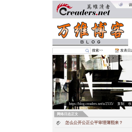
搜索>>
发表日
https://blog.creaders.net/u/2535/
>
复制
>
收
网络日志正文
怎么公开公正公平审理薄熙来？