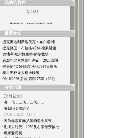
我的公告栏
N L665
谢谢关注，转载请注明出处。
最新发布
· 捷克奥地利斯洛伐克：布尔诺/维
· 捷克德国：布拉格/柏林/德累斯顿
· 奥地利:哈尔施泰特/萨尔兹堡
· 2025年北京兰州行杂记（2025回国
· 健身房“英雄锻炼“庆祝7月4日国庆
· 看世界杯无人机送晚餐
· 06/18/2026 后置深蹲175磅（80公
分类目录
【万维征文】
· 海一代，二代，三代……
· 海归吗？很难了
【亲人：母亲 （1）】
· 因为母亲直面父亲的那个夏夜
· 毛泽东时代：1959反右倾母亲被批
· 母亲爱唠叨