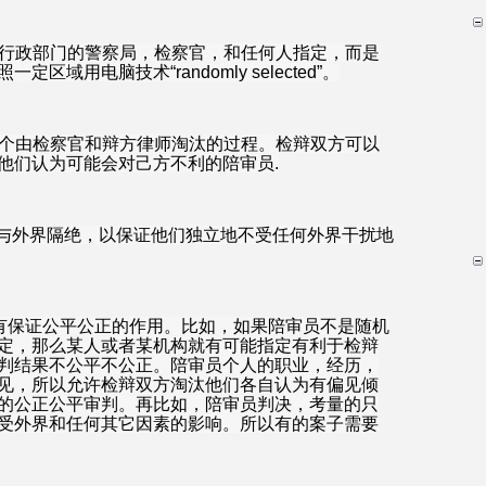
政府行政部门的警察局，检察官，和任何人指定，而是
域用电脑技术“randomly selected”。
有一个由检察官和辩方律师淘汰的过程。检辩双方可以
他们认为可能会对己方不利的陪审员.
se, 陪审员要与外界隔绝，以保证他们独立地不受任何外界干扰地
实有保证公平公正的作用。比如，如果陪审员不是随机
定，那么某人或者某机构就有可能指定有利于检辩
判结果不公平不公正。陪审员个人的职业，经历，
见，所以允许检辩双方淘汰他们各自认为有偏见倾
的公正公平审判。再比如，陪审员判决，考量的只
受外界和任何其它因素的影响。所以有的案子需要