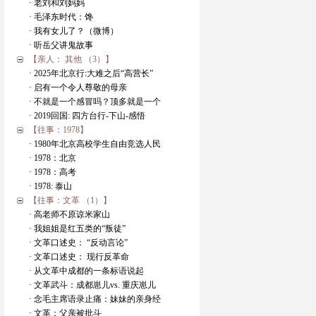
· 老刘和刘妈妈
· 毛泽东时代：馋
· 我有女儿了？（微博）
· 听岳父讲鬼故事
【亲人： 其他 （3）】
· 2025年北京行:大难之后“高营长”
· 启有一个令人尊敬的母亲
· 不就是一个感冒吗？顶多就是一个
· 2019回国: 四方台行-下山-感悟
【往事：1978】
· 1980年北京高校学生自由竞选人民
· 1978：北京
· 1978：高考
· 1978: 泰山
【往事：文革 （1）】
· 高老师不原谅米家山
· 我姐姐是红五类的“叛徒”
· 文革口述史： “反动言论”
· 文革口述史： 现行反革命
· 从文革中成都的一条标语说起
· 文革武斗：成都崽儿vs. 重庆崽儿
· 念毛主席语录止痛：妹妹的亲身经
· 文革：父亲被批斗