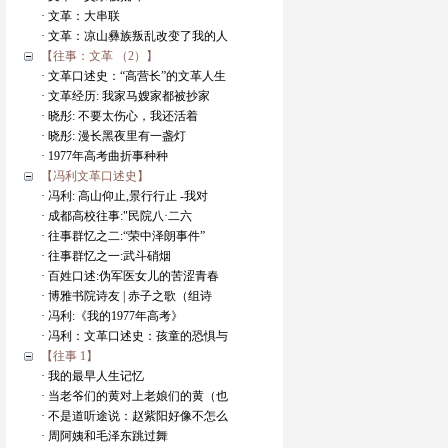
· 文革：大串联
· 文革：凉山彝族叛乱改变了我的人
【往事：文革 （2）】
· 文革口述史：“高营长”的文革人生
· 文革经历: 我家马嫂家都被抄家
· 晓彤: 不要太伤心，我还活着
· 晓彤: 漫长黑夜里有一盏灯
· 1977年高考曲折事种种
【冯利文革口述史】
· 冯利: 高山仰止,景行行止 -我对
· 成都高校往事:"民院八·二六
· 往事群忆之二:“荣中泽朗事件”
· 往事群忆之一:武斗硝烟
· 百姓口述:伪军医女儿的苦涩青春
· 博雅书院诗友 | 赤子之歌（组诗
· 冯利:《我的1977年高考》
· 冯利：文革口述史：孩童的恐惧与
【往事 1】
· 我的最早人生记忆
· 当老爷们的黄对上老娘们的黄（也
· 不是道听途说：赵紫阳好像不怎么
· 周阿姨和毛泽东跳过舞