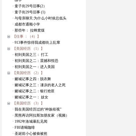
· 练字
· 童子街29号旧事(2）
· 童子街29号旧事 (1)
· 与母亲聊天:为什么小时侯总低头
· 成都市通顺小学
· 那些年： 拉蜂窝煤
【往事 ：（4）】
· 913事件惊得我成都街上乱窜
【美国经历 （1）】
· 初到美国之三： 打工
· 初到美国之二：震撼和惶恐
· 初到美国之一：进入美国
【美国经历 （2）】
· 赌城记事之四：脱衣舞
· 赌城记事之三：凄凉的老人之死
· 赌城记事之二：银行抢匪
· 赌城记事之一： 妓女
【美国经历 （3）】
· 我在美国经历过的“种族歧视”
· 黑熊再访阿拉斯加朋友家（视频）
· 1992年洛城暴乱见闻
· FBI请喝咖啡
· 圣诞前小心被偷被抢