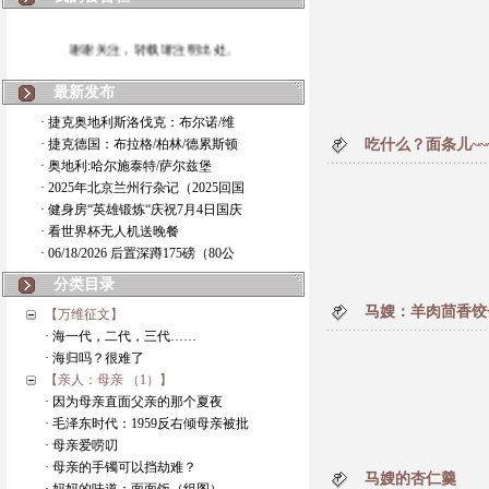
谢谢关注，转载请注明出处。
最新发布
· 捷克奥地利斯洛伐克：布尔诺/维
· 捷克德国：布拉格/柏林/德累斯顿
吃什么？面条儿~~
· 奥地利:哈尔施泰特/萨尔兹堡
· 2025年北京兰州行杂记（2025回国
· 健身房“英雄锻炼“庆祝7月4日国庆
· 看世界杯无人机送晚餐
· 06/18/2026 后置深蹲175磅（80公
分类目录
马嫂：羊肉茴香饺
【万维征文】
· 海一代，二代，三代……
· 海归吗？很难了
【亲人：母亲 （1）】
· 因为母亲直面父亲的那个夏夜
· 毛泽东时代：1959反右倾母亲被批
· 母亲爱唠叨
· 母亲的手镯可以挡劫难？
马嫂的杏仁羹