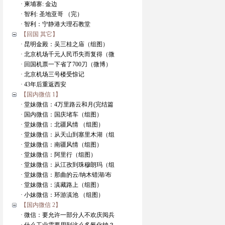
· 柬埔寨: 金边
· 智利: 圣地亚哥 （完）
· 智利：宁静港大理石教堂
【回国 其它】
· 昆明金殿：吴三桂之庙（组图）
· 北京机场千元人民币失而复得（微
· 回国机票一下省了700刀（微博）
· 北京机场三号楼受惊记
· 43年后重返西安
【国内微信 1】
· 堂妹微信：4万里路云和月(完结篇
· 国内微信：国庆堵车（组图）
· 堂妹微信：北疆风情 （组图）
· 堂妹微信：从天山到塞里木湖（组
· 堂妹微信：南疆风情（组图）
· 堂妹微信：阿里行（组图）
· 堂妹微信：从江孜到珠穆朗玛（组
· 堂妹微信：那曲的云/纳木错湖/布
· 堂妹微信：滇藏路上（组图）
· 小妹微信：环游滇池 （组图）
【国内微信 2】
· 微信：要允许一部分人不欢庆阅兵