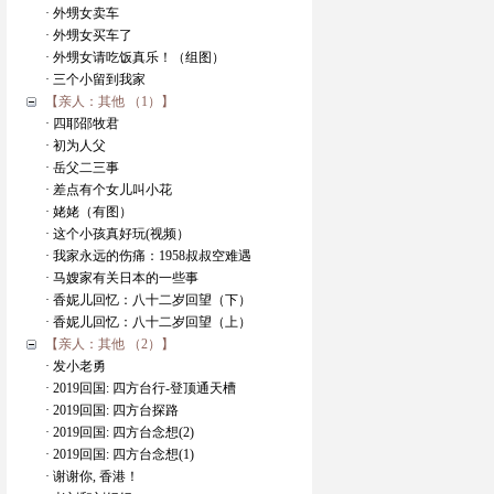
· 外甥女卖车
· 外甥女买车了
· 外甥女请吃饭真乐！（组图）
· 三个小留到我家
【亲人：其他 （1）】
· 四耶邵牧君
· 初为人父
· 岳父二三事
· 差点有个女儿叫小花
· 姥姥（有图）
· 这个小孩真好玩(视频）
· 我家永远的伤痛：1958叔叔空难遇
· 马嫂家有关日本的一些事
· 香妮儿回忆：八十二岁回望（下）
· 香妮儿回忆：八十二岁回望（上）
【亲人：其他 （2）】
· 发小老勇
· 2019回国: 四方台行-登顶通天槽
· 2019回国: 四方台探路
· 2019回国: 四方台念想(2)
· 2019回国: 四方台念想(1)
· 谢谢你, 香港！