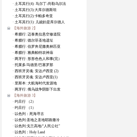
· 土耳其行(4): 马尔丁-尚勒乌尔法
· 土耳其行(3):大库尔德斯坦
· 土耳其行(2):卡帕多奇亚
· 土耳其行(1): 儿媳妇是库尔德人
【海外旅游 2】
· 希腊行: 迈泰奥拉悬空修道院
· 希腊行: 德尔菲圣地遗址
· 希腊行: 伯罗奔尼撒奥林匹亚
· 希腊行: 雅典帕特农神庙
· 两牙行: 形形色色人和事(完）
· 托莱多/马德里/巴塞罗那
· 西班牙灵魂: 安达卢西亚 (2)
· 西班牙灵魂: 安达卢西亚(1)
· 里斯本: 大航海时代发源地
· 两牙行: 俄乌战争阴影下出发
【海外旅游 3】
· 约旦行 （2）
· 约旦行 （1）
· 以色列：死海寻古
· 以色列:圣地之圣地耶路撒冷
· 以色列:戈兰高地/“人民公社”
· 以色列：Holy Land