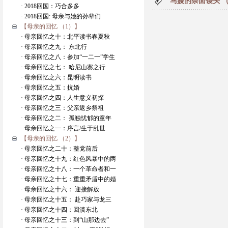
马嫂的杂面馒头 
· 2018回国：巧合多多
· 2018回国: 母亲与她的孙辈们
【母亲的回忆 （1）】
· 母亲回忆之十：北平读书春夏秋
· 母亲回忆之九： 东北行
· 母亲回忆之八：参加“一二一”学生
· 母亲回忆之七： 哈尼山寨之行
· 母亲回忆之六：昆明读书
· 母亲回忆之五：抗婚
· 母亲回忆之四：人生意义初探
· 母亲回忆之三：父亲返乡祭祖
· 母亲回忆之二： 孤独忧郁的童年
· 母亲回忆之一：序言/生于乱世
【母亲的回忆 （2）】
· 母亲回忆之二十：整党前后
· 母亲回忆之十九：红色风暴中的两
· 母亲回忆之十八：一个革命者和一
· 母亲回忆之十七：重重矛盾中的婚
· 母亲回忆之十六： 迎接解放
· 母亲回忆之十五： 赴巧家与龙三
· 母亲回忆之十四：回滇东北
· 母亲回忆之十三：到“山那边去”