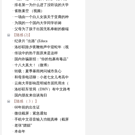
· 排名第一为什么进了没听说的大学
· 雀散巢空 （视频）
· 一场由一个白人女孩关于亚裔的种
· 为我的一个国内大学同学祈祷
· 父母为了孩子出国无私奉献的极端
【随感 (2)】
· 纪录片 "出路" (Educa
· 洛杉矶除夕夜鞭炮声中迎蛇年（视
· 传说中的热干面原来是这样
· 国内诈骗新招：“你的包裹有毒品”
· 十八大真大！（微博）
· 转载：夏季暴雨拷问城市良心
· 和母亲电话聊：小老七女儿考高中
· 云南大旱影响昆明城市居民用水（
· 洛杉矶车管局（DMV）有中文路考
· 国内朋友来信谈海归
【随感 （ 3 ）】
· 60年前的出生证
· 微信截屏：紧急通知
· 手机中文语音输入功能真棒（截屏
· 老张“嫖娼”
· 本命年