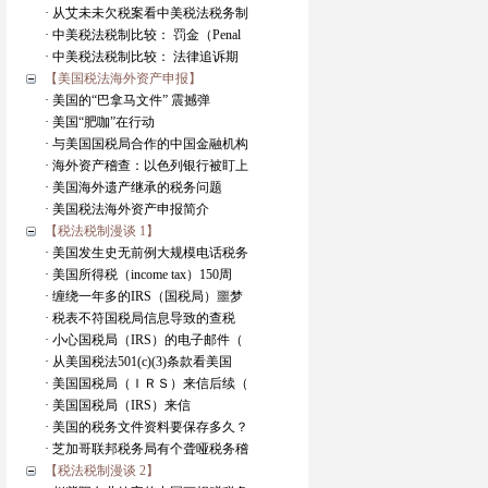
· 从艾未未欠税案看中美税法税务制
· 中美税法税制比较： 罚金（Penal
· 中美税法税制比较： 法律追诉期
【美国税法海外资产申报】
· 美国的“巴拿马文件” 震撼弹
· 美国“肥咖”在行动
· 与美国国税局合作的中国金融机构
· 海外资产稽查：以色列银行被盯上
· 美国海外遗产继承的税务问题
· 美国税法海外资产申报简介
【税法税制漫谈 1】
· 美国发生史无前例大规模电话税务
· 美国所得税（income tax）150周
· 缠绕一年多的IRS（国税局）噩梦
· 税表不符国税局信息导致的查税
· 小心国税局（IRS）的电子邮件（
· 从美国税法501(c)(3)条款看美国
· 美国国税局（ＩＲＳ）来信后续（
· 美国国税局（IRS）来信
· 美国的税务文件资料要保存多久？
· 芝加哥联邦税务局有个聋哑税务稽
【税法税制漫谈 2】