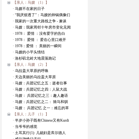
【亲人：马嫂 （1）】
· 马嫂不在家的日子
· “我厌烦透了”：马嫂的帅锅偶像们
· 我家的一次重大路线之争 - 兼谈
· 马嫂：我家周邻十年房市变化见闻
· 1978： 爱情 ：没有爱字的告白
· 1978： 爱情 ： 爱在心里口难开
· 1978：爱情 ： 美丽的一瞬间
· 马嫂的小平头情结
· 洛杉矶北岭大地震落跑记
【亲人：马嫂 （2）】
· 乌拉盖大草原的呼唤
· 天边美丽的乌拉盖大草原
· 马嫂：兵团记忆之五：逝者往事
· 马嫂：兵团记忆之四：人鼠大战
· 马嫂： 兵团记忆之三：趣人趣语
· 马嫂：兵团记忆之二： 骑马和驯
· 马嫂： 兵团记忆 之一：难忘的草
【亲人：儿子 （1）】
· 半岁小孙子既有Chinese又有Kurdi
· 当爷爷的感觉
· 土耳其行(1): 儿媳妇是库尔德人