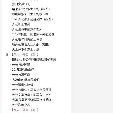
· 抗日女兵张芝
· 哈尼末代汉族女土司（组图）
· 凉山彝族末代女土司杨代蒂
· 1945外公参加赴越受降（组图）
· 外公和王世高
· 外公生命中的六个女人
· 2012年回国：回老家－外公雕像
· 外公晚年忏悔的三件事
· 听外公讲台儿庄大战 （组图）
· 天上掉下个东北小姨
【亲人：外公 （2）】
· 旧照片: 外公与同被统战国军将领
· 外公与赵国璋
· 2017回国:乐山行
· 外公与潘朔端
· 大凉山的彝族亲戚们
· 外公请李佐吃饭
· 外公与李佐：马大妹当兵梦碎
· 外公文革万幸：50军入川支左
· 大舅凤凰卫视谈国军赴越受降
· 外公和蒋介石
【亲人：外公 （3）】