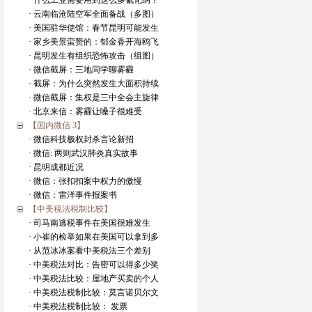
· 什么工业需要用到这么多氰化纳？
· 云南临沧陆空军全面备战（多图）
· 美国驻华使馆：春节昆明可能发生
· 家乡美景蛮赞的：郁金香开海鸥飞
· 昆明发生有组织恐怖攻击（组图）
· 微信截屏：三地同学聊雾霾
· 截屏：为什么突然发生大面积持续
· 微信截屏：集权是三中全会主旋律
· 北京来信：雾霾让嗓子很难受
【国内微信 3】
· 微信科技极权封杀言论新招
· 微信: 两则武汉肺炎真实故事
· 昆明成都近况
· 微信：张扣扣案中权力的傲慢
· 微信：雷洋事件报案书
【中美税法税制比较】
· 司马南逃税事件在美国很难发生
· 小崔的检举如果在美国可以拿到多
· 从范冰冰案看中美税法三个差别
· 中美税法对比：告密可以得多少奖
· 中美税法比较：屋地产买卖的个人
· 中美税法税制比较：莫言诺贝尔文
· 中美税法税制比较： 发票