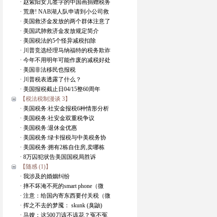
· 赵紫阳女儿签字的中国画捐赠税务
· 荒唐! NAB湖人队申请到小公司救
· 美国救济金发放的两个群体注意了
· 美国武肺救济金发放规定简介
· 美国税法的5个怪异减税扣除
· 川普竞选经理马纳福特的税务欺诈
· 今年不用明年可能作废的减税好处
· 美国非法移民也报税
· 川普税表透露了什么？
· 美国报税截止日04/15整60周年
【税法税制漫谈 3】
· 美国税务:社安金报税6种情形分析
· 美国税务:社安金双重税争议
· 美国税务:退休金优惠
· 美国税务:绿卡报税与中美税务协
· 美国税务:拥有2栋自住房,卖哪栋
· 8万囚犯状告美国国税局胜诉
【随感 (1)】
· 我涉及的婚姻纠纷
· 摔不坏淹不死的smart phone（微
· 注意：给国内寄东西要付关税（微
· 挥之不去的梦魇： skunk (臭鼬)
· 马嫂：这500刀该不该花？冤不冤