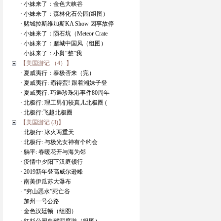
· 小妹来了：金色大峡谷
· 小妹来了：森林化石公园(组图）
· 赌城拉斯维加斯KA Show 因事故停
· 小妹来了：陨石坑（Meteor Crate
· 小妹来了：赌城中国风（组图）
· 小妹来了：小舅“整”我
【美国游记 （4）】
· 夏威夷行：泰极否来（完）
· 夏威夷行: 霸得蛮! 跟着湘妹子登
· 夏威夷行: 巧遇珍珠港事件80周年
· 北极行: 理工男们较真儿北极圈 (
· 北极行:飞越北极圈
【美国游记 (3)】
· 北极行: 冰火两重天
· 北极行: 与极光女神有个约会
· 躺平: 春暖花开与海为邻
· 疫情中夕阳下汉庭顿行
· 2019新年登高威尔逊峰
· 南美伊瓜苏大瀑布
· “穷山恶水”死亡谷
· 加州一号公路
· 金色汉廷顿（组图）