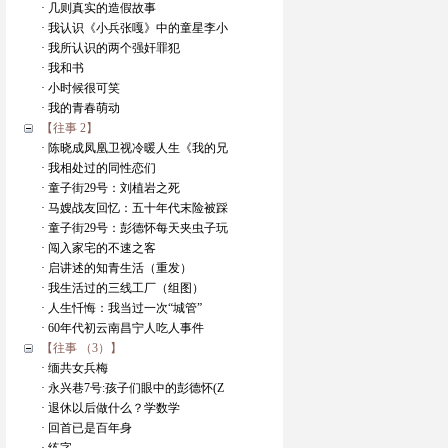
· 几则真实的造假故事
· 我认识《小兵张嘎》中的童星李小
· 我所认识的两个强奸罪犯
· 我和书
· 小时候很可笑
· 我的青春萌动
【往事 2】
· 陈晓成凤凰卫视冷暖人生《我的兄
· 我相处过的同性恋们
· 童子街29号：刘植岩之死
· 马嫂战友回忆：五十年代末险被踩
· 童子街29号：彭德怀每天夹虫子玩
· 闯入家宅的不速之客
· 启讲述的知青生活（重发）
· 我生活过的三线工厂（组图）
· 人生忏悔：我当过一次“城管”
· 60年代初云南昌宁人吃人事件
【往事 （3）】
· 缅共女兵梅
· 永兴巷7号:孩子们眼中的彭德怀(Z
· 退休以后做什么？学数学
· 回首已是百年身