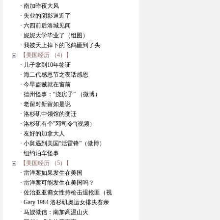
· 南加昨夜大风
· 失业的阴影逼近了
· 六四前后洛城见闻
· 妮妮大学毕业了（组图）
· 我被天上掉下的飞鸽砸到了头
【美国经历 （4）】
· 儿子拿到10年签证
· 海二代感恩节之夜话感恩
· 今早盗贼就在窗前
· 德州怪事：“浇房子” （微博）
· 老留对新留如是说
· 洛杉矶中领馆的变迁
· 洛杉矶有个”邓司令“(视频）
· 友好的加拿大人
· 小舅遇到美国“活雷锋”（微博）
· 纽约泊车怪事
【美国经历 （5）】
· 雷洋案如果发生在美国
· 雷洋案可能发生在美国吗？
· 佐治亚亚裔女性持枪击退抢匪（视
· Gary 1984 洛杉矶奥运女排决赛亲
· 马嫂微信：南加高温山火