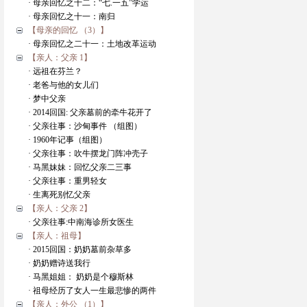
· 母亲回忆之十二：“七.一五”学运
· 母亲回忆之十一：南归
【母亲的回忆 （3）】
· 母亲回忆之二十一：土地改革运动
【亲人：父亲 1】
· 远祖在芬兰？
· 老爸与他的女儿们
· 梦中父亲
· 2014回国: 父亲墓前的牵牛花开了
· 父亲往事：沙甸事件 （组图）
· 1960年记事（组图）
· 父亲往事：吹牛摆龙门阵冲壳子
· 马黑妹妹：回忆父亲二三事
· 父亲往事：重男轻女
· 生离死别忆父亲
【亲人：父亲 2】
· 父亲往事:中南海诊所女医生
【亲人：祖母】
· 2015回国：奶奶墓前杂草多
· 奶奶赠诗送我行
· 马黑姐姐： 奶奶是个穆斯林
· 祖母经历了女人一生最悲惨的两件
【亲人：外公 （1）】