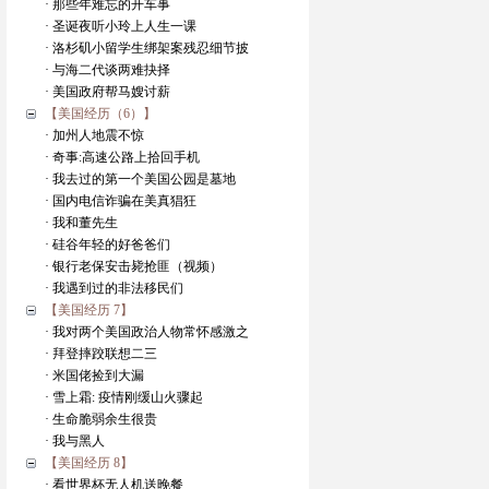
· 那些年难忘的开车事
· 圣诞夜听小玲上人生一课
· 洛杉矶小留学生绑架案残忍细节披
· 与海二代谈两难抉择
· 美国政府帮马嫂讨薪
【美国经历（6）】
· 加州人地震不惊
· 奇事:高速公路上拾回手机
· 我去过的第一个美国公园是墓地
· 国内电信诈骗在美真猖狂
· 我和董先生
· 硅谷年轻的好爸爸们
· 银行老保安击毙抢匪（视频）
· 我遇到过的非法移民们
【美国经历 7】
· 我对两个美国政治人物常怀感激之
· 拜登摔跤联想二三
· 米国佬捡到大漏
· 雪上霜: 疫情刚缓山火骤起
· 生命脆弱余生很贵
· 我与黑人
【美国经历 8】
· 看世界杯无人机送晚餐