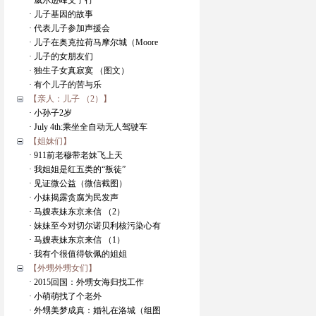
· 威尔逊峰父子行
· 儿子基因的故事
· 代表儿子参加声援会
· 儿子在奥克拉荷马摩尔城（Moore
· 儿子的女朋友们
· 独生子女真寂寞 （图文）
· 有个儿子的苦与乐
【亲人：儿子 （2）】
· 小孙子2岁
· July 4th:乘坐全自动无人驾驶车
【姐妹们】
· 911前老穆带老妹飞上天
· 我姐姐是红五类的“叛徒”
· 见证微公益（微信截图）
· 小妹揭露贪腐为民发声
· 马嫂表妹东京来信 （2）
· 妹妹至今对切尔诺贝利核污染心有
· 马嫂表妹东京来信 （1）
· 我有个很值得钦佩的姐姐
【外甥外甥女们】
· 2015回国：外甥女海归找工作
· 小萌萌找了个老外
· 外甥美梦成真：婚礼在洛城（组图