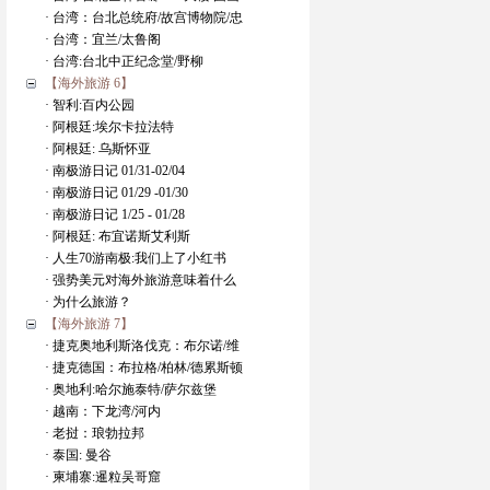
· 台湾：台北总统府/故宫博物院/忠
· 台湾：宜兰/太鲁阁
· 台湾:台北中正纪念堂/野柳
【海外旅游 6】
· 智利:百内公园
· 阿根廷:埃尔卡拉法特
· 阿根廷: 乌斯怀亚
· 南极游日记 01/31-02/04
· 南极游日记 01/29 -01/30
· 南极游日记 1/25 - 01/28
· 阿根廷: 布宜诺斯艾利斯
· 人生70游南极:我们上了小红书
· 强势美元对海外旅游意味着什么
· 为什么旅游？
【海外旅游 7】
· 捷克奥地利斯洛伐克：布尔诺/维
· 捷克德国：布拉格/柏林/德累斯顿
· 奥地利:哈尔施泰特/萨尔兹堡
· 越南：下龙湾/河内
· 老挝：琅勃拉邦
· 泰国: 曼谷
· 柬埔寨:暹粒吴哥窟