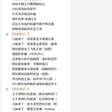
· 6666大顺之日爬西帕拉山
· 10位母亲的母亲节
· 今天亲历电话诈骗
· 海外归来:洛城火灾
· 议论几句洛杉矶蒙市舞厅枪击案
· 闲聊美国政府官员工资
【美国游记 1】
· 小妹来了：圣塔莫尼卡海滩日落
· 小妹来了：来美签证真宽松（微薄
· 阿拉斯加水上飞机之旅（组图）
· 感恩萨多娜（SEDONA）
· 北美最大的中国林园：洛杉矶流芳
· 阿拉斯加春景：天鹅和落日
· 黑熊麋鹿来访朋友家（视频和照片
· 阿拉斯加内陆驾车游（组图）
· 寻访秋色之旅—加州395号公路 （
· 2011新年加州帕萨迪纳玫瑰花车大
【美国游记 2】
· 儿子请我们玩犹他：峡谷地和拱门
· 儿子请我们玩犹他：纪念碑谷地（
· 小妹来了：加大圣芭芭拉分校（组
· 小妹来了：重返莎多娜（Sedona)