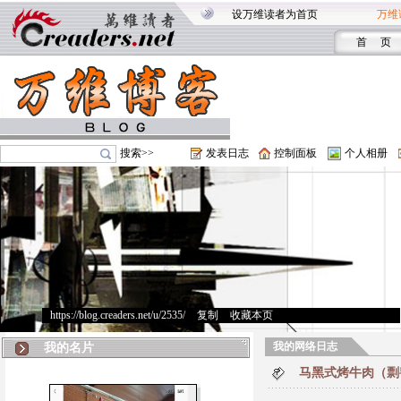
设万维读者为首页
万维
首 页
搜索>>
发表日志
控制面板
个人相册
https://blog.creaders.net/u/2535/
>
复制
>
收藏本页
我的网络日志
我的名片
马黑式烤牛肉（剽窃