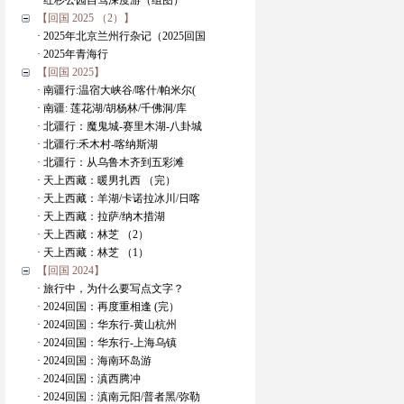
· 红杉公园自驾深度游（组图）
【回国 2025 （2）】
· 2025年北京兰州行杂记（2025回国
· 2025年青海行
【回国 2025】
· 南疆行:温宿大峡谷/喀什/帕米尔(
· 南疆: 莲花湖/胡杨林/千佛洞/库
· 北疆行：魔鬼城-赛里木湖-八卦城
· 北疆行:禾木村-喀纳斯湖
· 北疆行：从乌鲁木齐到五彩滩
· 天上西藏：暖男扎西 （完）
· 天上西藏：羊湖/卡诺拉冰川/日喀
· 天上西藏：拉萨/纳木措湖
· 天上西藏：林芝 （2）
· 天上西藏：林芝 （1）
【回国 2024】
· 旅行中，为什么要写点文字？
· 2024回国：再度重相逢 (完）
· 2024回国：华东行-黄山杭州
· 2024回国：华东行-上海乌镇
· 2024回国：海南环岛游
· 2024回国：滇西腾冲
· 2024回国：滇南元阳/普者黑/弥勒