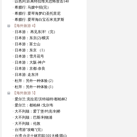
· 以色列:距离特拉维夫恐怖攻击140
· 希腊行: 马嫂中招(完）
· 希腊行: 爱琴海梦幻圣托里尼
· 希腊行: 爱琴海白宝石米克罗斯
【海外旅游 4】
· 日本游： 再见东洋!（完）
· 日本游：东京(2)/横滨
· 日本游：富士山
· 日本游：东京 （1）
· 日本游：雪月花号
· 日本游：大阪-神户
· 日本游：京都-奈良
· 日本游: 走东洋
· 杜拜：另外一种体验 (2）
· 杜拜：另外一种体验 (1）
【海外旅游 5】
· 爱尔兰:克拉尼/沃特福特/都柏林2
· 爱尔兰：都柏林 /戈尔韦
· 大不列颠：爱丁堡/约克/剑桥
· 大不列颠：巴斯/利物浦
· 大不列颠：伦敦
· 台湾游“攻略“(完）
· 台湾:台北士林官邸/101大楼/圆山