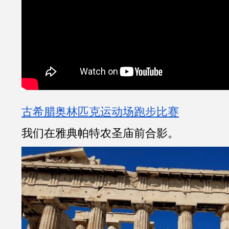
古希腊奥林匹克运动场跑步比赛
我们在雅典帕特农圣庙前合影。