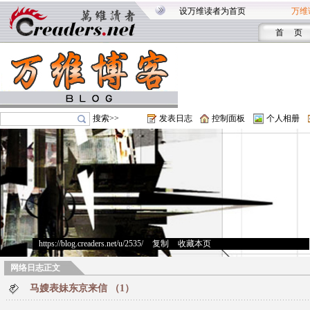
设万维读者为首页
万维
首 页
搜索>>
发表日志
控制面板
个人相册
https://blog.creaders.net/u/2535/
>
复制
>
收藏本页
网络日志正文
马嫂表妹东京来信 （1）