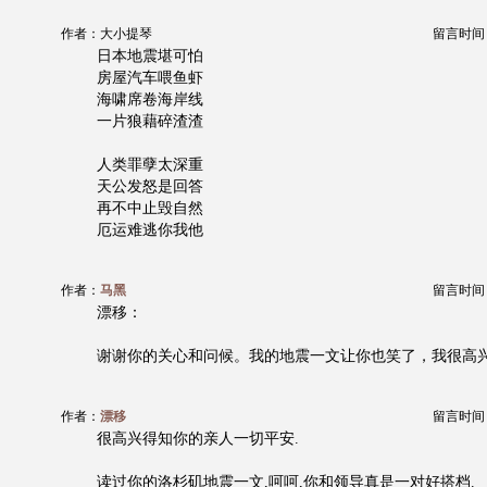
作者：大小提琴
留言时间：20
日本地震堪可怕
房屋汽车喂鱼虾
海啸席卷海岸线
一片狼藉碎渣渣
人类罪孽太深重
天公发怒是回答
再不中止毁自然
厄运难逃你我他
作者：
马黑
留言时间：20
漂移：
谢谢你的关心和问候。我的地震一文让你也笑了，我很高
作者：
漂移
留言时间：20
很高兴得知你的亲人一切平安.
读过你的洛杉矶地震一文,呵呵,你和领导真是一对好搭档.