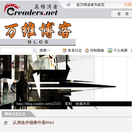
设万维读者为首页
万维
首 页
搜索>>
发表日志
控制面板
个人相册
https://blog.creaders.net/u/2535/
>
复制
>
收藏本页
网络日志正文
从弗洛伊德事件看8964