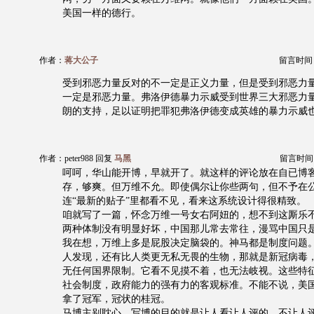
美国一样的德行。
作者：
蒋大公子
留言时间：20
受到邪恶力量反对的不一定是正义力量，但是受到邪恶力
一定是邪恶力量。弗洛伊德暴力示威受到世界三大邪恶力
朗的支持，足以证明把罪犯弗洛伊德变成英雄的暴力示威
作者：peter988 回复
马黑
留言时间：20
呵呵，华山能开博，早就开了。就这样的评论放在自已博
存，够爽。但万维不允。即使偶尔让你些两句，但不予在
连“最新的贴子”里都看不见，看来这系统设计得很精致。
咱就写了一篇，怀念万维一号女右阿妞的，想不到这厮乐
两种体制没有明显好坏，中国那儿常去常往，漫骂中国只
我在想，万维上多是屁股决定脑袋的。神马都是制度问题。伟
人发现，还有比人类更无私无畏的生物，那就是新冠病毒
无任何国界限制。它看不见摸不着，也无法岐视。这些特
社会制度，政府能力的强有力的客观标准。不能不说，美
拿了冠军，冠状的桂冠。
马博主别耽心。写博的目的就是让人看让人评的。不让人