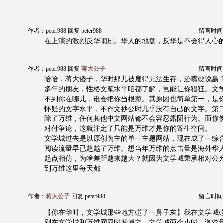
作者：peter988 回复 peter988
留言时间：20
在上演的激烈反华闹剧。华人的地盘，反华是不会得人心
作者：peter988 回复
蒋大公子
留言时间：20
哈哈，蒋大傻子，华时那儿被扁得无法生存，还嘴硬说赢
多年的朋友，性格文笔水平咱都了解，岂能让你猖狂。文
不到你在哪儿，谁会把你当根葱。其原因也简单第一，是
怀疑的文字水平，不作文抄公时几乎没有自己的文字。第
除了万维，任何其他中文网站都不会容忍露阴行为。而你
对付争论，这就注定了只能是万维才是你的寄生空间。
文学城过去是以原创为主的单一主题网站，现在成了一综
阅读流量早已超越了万维。想当年万维的点击量是海外华
起点相仿，为啥差距越来越大？就因为文学城秉承相对公
到万维这里每天都
作者：
蒋大公子
回复 peter988
留言时间：20
【你在华时，文学城那些地方碰了一鼻子灰】我在文学城
刚在文学城和万维网同时发博文，文学城两个小时，浏览