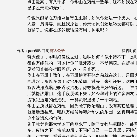
点击最高，有八千多，你华山在万维十数年，还不如我在
是多么无能和无知，
你也只能够在万维网当寄生虫混，如果你还是一个男人，
人发一篇博客。而且我原创，你无论原创还是转发都可以
就输了。说那么多的废话没有用，你敢吗？
作者：peter988 回复
蒋大公子
留言时间：20
蒋大傻子，华时好像也去过，滋味如何？似乎待不下，是
都跟万维似的，可以让你们呲牙露阴，不受惩罚。在裤裆
见着阳光都会把眼照瞎, 这叫“见光死”。
华山在万维十数年，在万维博客开张之前就在这儿。只因
的理念，所以在属于政治犯范畴。过去十来年还好，这两
就设法用流氓犯驱逐政治犯，你等就是最好的后选。，讲
后就撒泼露阴。这手段屡试不爽，如今华时上的许多网友
流氓犯逼走的政治犯，一群流氓逼出了一个网站。
华山之所以留在万维，因为除了政治理由，没有其它道理
就屡屡遭拉黑。咱想万维号称海外华人的乐园，还真期待
这个被遗忘的角落。
傻子就凭你那大学以下的臭水平，除了文抄与露阴外，能
东。疫情之下，快成80后，不问问自己，一日几屎，还跳
想比试文章，看看评论就知道高下。如果想比博，你去找