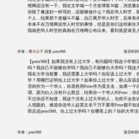
维网还没有一千。我在文学城一个月发博客30篇，浏览量就
你除了像泼妇一样骂街，还能够做什么？我在华人时空，
个人，结果那个老穆斗不赢，自己离开华人时空，后来有
本来不在万维网说华人时空的事情，但是是你们这些家伙
我就把华人时空的真相在万维网公布出来。看到底是谁丢
作者：
蒋大公子
回复 peter988
留言时间：20
【peter988】如果我没有上过大学，有问题吗?我连小学
吗？我自己不能够自学吗？我自己不能够办大学吗？我连
我在大学当校董，我还需要上大学吗？你应该上过大学，
学？用嘴巴证明你上过大学？如果你上过大学，那么应该
否则作为一个华人，你居然用Peter作为英文名，如果一个白人
谓。因为白人没有什么禁忌，结果你一个华人叫Peter，
不过你还不知道，我这个没有上过大学的人，当然不会告
人现眼的。难道你连华人起英文名千万不要用Peter都不
而且还peter988。你上过大学吗？在哪里上的？你的大学
作者：peter988
留言时间：20