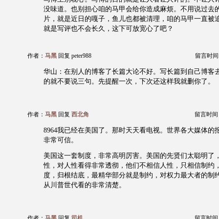
没味道。也别担心咱的马甲会给你造成麻烦。不用说过去
片，就是近日的嘎子，鱼儿也都被清理，咱的马甲一直被
就是写评也不会长久，这下可放宽心了吧？
作者：
马黑
回复 peter988
留言时间：20
华山：在别人的博客了长篇大论不好。写长篇到自己博客
的就不要说三句。先提醒一次，下次还这样我就删你了。
作者：
马黑
回复
西北角
留言时间：20
8964我已经在美国了。那时天天看电视。世界各大媒体的
非常可信。
美国这一套制度，非常高明厉害。美国的先贤们太聪明了
性，对人性看得非常透彻，他们不相信人性，只相信制约
度，归根结底，最精华部分就是制约，对权力最大者的制
从川普世代看的非常清楚。
作者：
马黑
回复
司机
留言时间：20