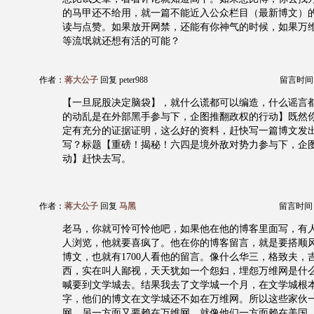
的马甲还不给用，就一篇不能近入公众栏目（最新博文）
读与点赞。如果放开网禁，还能有你神气的时候，如果万
等流氓就还想有活的可能？
作者：
蒋大公子
回复 peter988
留言时间：20
【一旦屁股决定脑袋】，就什么谎都可以编造，什么谣言
的动乱是在外部黑手参与下，企图推翻政权的行动】既然
定有充分的证据证明，这么好的资料，赶快写一篇博文发
写？标题【重磅！揭秘！六四是境外敌对势力参与下，企
动】赶快去写。
作者：
蒋大公子
回复
马黑
留言时间：20
老马，你就可怜可怜他吧，如果他在他的博客里面写，有人
人浏览，他就要喜疯了。他在你的博客留言，就是要搭顺风车
博文，也就有1700人看他的留言。像什么华三，格致夫，
西，实在叫人鄙视，天天犹如一个怨妇，埋怨万维网是什
喊要到文学城去。结果我去了文学城一个月，在文学城根
字，他们的博文在文学城还不如在万维网。所以这些家伙
网，另一方面又要赖在万维网。就像他们一方面赖在美国