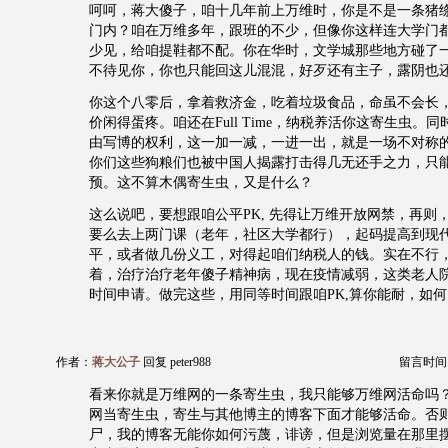
呵呵，蒋大傻子，咱十几年前上万维时，你是不是一条猪
门内？咱在万维多年，跟班的不少，但像你这样连大学门
少见，给咱提鞋都不配。你在华时，文学城那些地方碰了
不待见你，你也只能回这儿混混，好歹还有主子，露阴也
你这个八零后，拿着救济金，吃着垃圾食品，命虽不会长
价闲得蛋疼。咱还在Full Time，纳税养活你这寄生虫。
由写博的权利，这一加一减，一进一出，就是一场不对称
你们这些狗粮们也被中国人揭露打击得几无还手之力，只
预。这不算木偶寄生虫，又是什么？
这么说吧，要想跟咱公平PK, 先得让万维开放网禁，再则
要么去上两门课（老年，社区大学都行），起码提高到现
平，或者做几份义工，对得起咱们纳税人的钱。实在不行，
着，治疗治疗老年傻子精神病，现在疫情减弱，这类老人
时间申请。做完这些，用同等时间跟咱PK,算你能耐，如何
作者：
蒋大公子
回复 peter988
留言时间：20
看来你就是万维网的一条寄生虫，我只能够万维网活命吗
网当寄生虫，寄生与其他博主的博客下面才能够活命。否
尸，我的博客无能你如何污蔑，诽谤，但是浏览量在那里