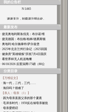
我的公告栏
N L665
谢谢关注，转载请注明出处。
最新发布
· 捷克奥地利斯洛伐克：布尔诺/维
· 捷克德国：布拉格/柏林/德累斯顿
· 奥地利:哈尔施泰特/萨尔兹堡
· 2025年北京兰州行杂记（2025回国
· 健身房“英雄锻炼“庆祝7月4日国庆
· 看世界杯无人机送晚餐
· 06/18/2026 后置深蹲175磅（80公
分类目录
【万维征文】
· 海一代，二代，三代……
· 海归吗？很难了
【亲人：母亲 （1）】
· 因为母亲直面父亲的那个夏夜
· 毛泽东时代：1959反右倾母亲被批
· 母亲爱唠叨