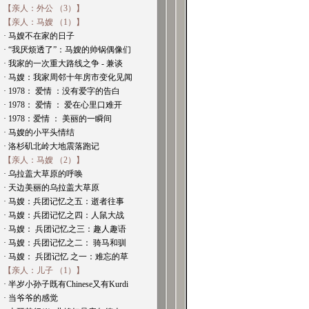
【亲人：外公 （3）】
【亲人：马嫂 （1）】
· 马嫂不在家的日子
· “我厌烦透了”：马嫂的帅锅偶像们
· 我家的一次重大路线之争 - 兼谈
· 马嫂：我家周邻十年房市变化见闻
· 1978： 爱情 ：没有爱字的告白
· 1978： 爱情 ： 爱在心里口难开
· 1978：爱情 ： 美丽的一瞬间
· 马嫂的小平头情结
· 洛杉矶北岭大地震落跑记
【亲人：马嫂 （2）】
· 乌拉盖大草原的呼唤
· 天边美丽的乌拉盖大草原
· 马嫂：兵团记忆之五：逝者往事
· 马嫂：兵团记忆之四：人鼠大战
· 马嫂： 兵团记忆之三：趣人趣语
· 马嫂：兵团记忆之二： 骑马和驯
· 马嫂： 兵团记忆 之一：难忘的草
【亲人：儿子 （1）】
· 半岁小孙子既有Chinese又有Kurdi
· 当爷爷的感觉