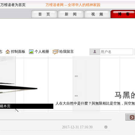
设万维读者为首页
万维读者网 -- 全球华人的精神家园
首 页
新 闻
视 频
博 客
志
控制面板
个人相册
给我留言
马黑
人在大自然中是什麼？與無限相比是空無，與空無
藏本页
2017-12-31 17:16:39