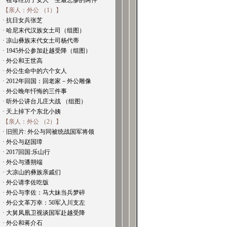
· 祖母经历了女人一生最悲惨的两件
【亲人：外公 （1）】
· 抗日女兵张芝
· 哈尼末代汉族女土司（组图）
· 凉山彝族末代女土司杨代蒂
· 1945外公参加赴越受降（组图）
· 外公和王世高
· 外公生命中的六个女人
· 2012年回国：回老家－外公雕像
· 外公晚年忏悔的三件事
· 听外公讲台儿庄大战 （组图）
· 天上掉下个东北小姨
【亲人：外公 （2）】
· 旧照片: 外公与同被统战国军将领
· 外公与赵国璋
· 2017回国:乐山行
· 外公与潘朔端
· 大凉山的彝族亲戚们
· 外公请李佐吃饭
· 外公与李佐：马大妹当兵梦碎
· 外公文革万幸：50军入川支左
· 大舅凤凰卫视谈国军赴越受降
· 外公和蒋介石