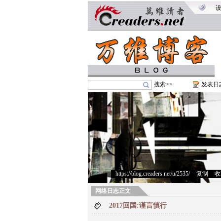
搜索>>
发表日
https://blog.creaders.net/u/2535/
>
复制
>
收
网络日志正文
2017回国:谨言慎行