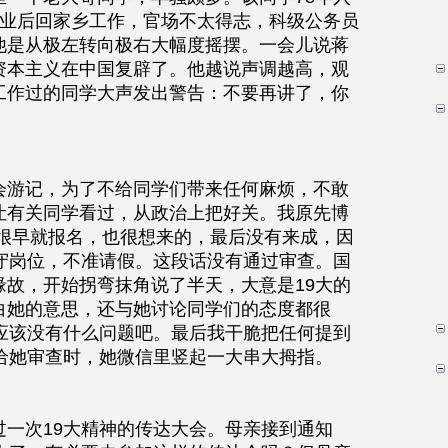
毕业后回家乡工作，官场不太得志，科级公务员
他是从极左转向极右大幅度摇摆。一会儿说蒋
资本主义在中国复辟了。他越说声调越高，观
工作过的同学大声发出警告：不要再讲了，你
。
会游记，为了不给同学们带来任何麻烦，不敢
让有关同学看过，从政治上把好关。我原先博
学很早就报名，也很想来的，最后没有来成，因
坚守岗位，不准请假。这段话没有通过审查。国
缘故，开始拐弯抹角说了半天，大意是19大的
白她的意思，还与她讨论同学们的态度都很
，应该没有什么问题吧。最后我干脆把任何提到
给她审查时，她微信里竖起一大串大拇指。
一次19大精神的传达大会。母亲接到通知