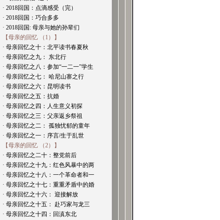
· 2018回国：点滴感受（完）
· 2018回国：巧合多多
· 2018回国: 母亲与她的孙辈们
【母亲的回忆 （1）】
· 母亲回忆之十：北平读书春夏秋
· 母亲回忆之九： 东北行
· 母亲回忆之八：参加“一二一”学生
· 母亲回忆之七： 哈尼山寨之行
· 母亲回忆之六：昆明读书
· 母亲回忆之五：抗婚
· 母亲回忆之四：人生意义初探
· 母亲回忆之三：父亲返乡祭祖
· 母亲回忆之二： 孤独忧郁的童年
· 母亲回忆之一：序言/生于乱世
【母亲的回忆 （2）】
· 母亲回忆之二十：整党前后
· 母亲回忆之十九：红色风暴中的两
· 母亲回忆之十八：一个革命者和一
· 母亲回忆之十七：重重矛盾中的婚
· 母亲回忆之十六： 迎接解放
· 母亲回忆之十五： 赴巧家与龙三
· 母亲回忆之十四：回滇东北