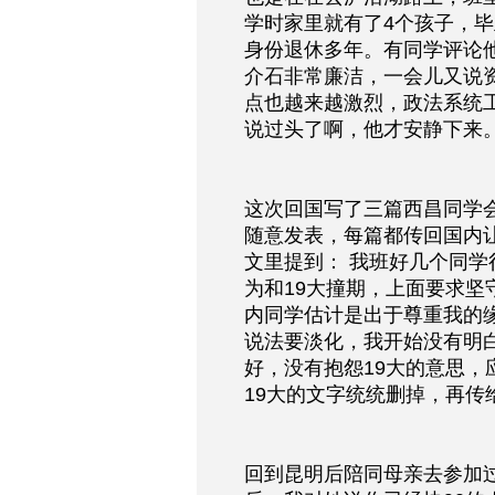
学时家里就有了4个孩子，
身份退休多年。有同学评论
介石非常廉洁，一会儿又说
点也越来越激烈，政法系统
说过头了啊，他才安静下来
这次回国写了三篇西昌同学
随意发表，每篇都传回国内
文里提到： 我班好几个同
为和19大撞期，上面要求
内同学估计是出于尊重我的
说法要淡化，我开始没有明
好，没有抱怨19大的意思
19大的文字统统删掉，再传
回到昆明后陪同母亲去参加过