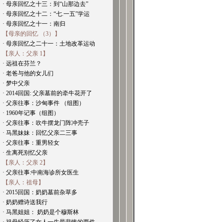
· 母亲回忆之十三：到“山那边去”
· 母亲回忆之十二：“七.一五”学运
· 母亲回忆之十一：南归
【母亲的回忆 （3）】
· 母亲回忆之二十一：土地改革运动
【亲人：父亲 1】
· 远祖在芬兰？
· 老爸与他的女儿们
· 梦中父亲
· 2014回国: 父亲墓前的牵牛花开了
· 父亲往事：沙甸事件 （组图）
· 1960年记事（组图）
· 父亲往事：吹牛摆龙门阵冲壳子
· 马黑妹妹：回忆父亲二三事
· 父亲往事：重男轻女
· 生离死别忆父亲
【亲人：父亲 2】
· 父亲往事:中南海诊所女医生
【亲人：祖母】
· 2015回国：奶奶墓前杂草多
· 奶奶赠诗送我行
· 马黑姐姐： 奶奶是个穆斯林