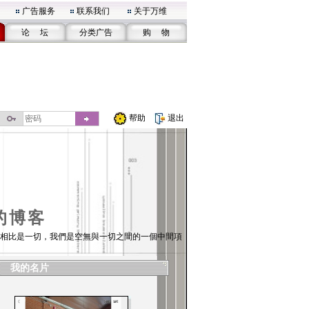
广告服务
联系我们
关于万维
论 坛
分类广告
购 物
帮助
退出
的博客
相比是一切，我們是空無與一切之間的一個中間項
我的名片