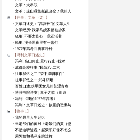
· 文革：大串联
· 文革：凉山彝族叛乱改变了我的人
【往事：文革 （2）】
· 文革口述史：“高营长”的文革人生
· 文革经历: 我家马嫂家都被抄家
· 晓彤: 不要太伤心，我还活着
· 晓彤: 漫长黑夜里有一盏灯
· 1977年高考曲折事种种
【冯利文革口述史】
· 冯利: 高山仰止,景行行止 -我对
· 成都高校往事:"民院八·二六
· 往事群忆之二:“荣中泽朗事件”
· 往事群忆之一:武斗硝烟
· 百姓口述:伪军医女儿的苦涩青春
· 博雅书院诗友 | 赤子之歌（组诗
· 冯利:《我的1977年高考》
· 冯利：文革口述史：孩童的恐惧与
【往事 1】
· 我的最早人生记忆
· 当老爷们的黄对上老娘们的黄（也
· 不是道听途说：赵紫阳好像不怎么
· 周阿姨和毛泽东跳过舞