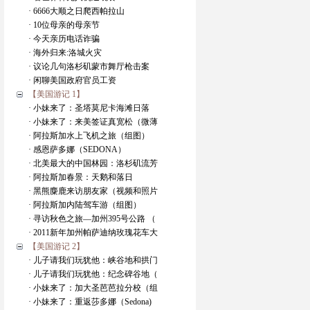
· 6666大顺之日爬西帕拉山
· 10位母亲的母亲节
· 今天亲历电话诈骗
· 海外归来:洛城火灾
· 议论几句洛杉矶蒙市舞厅枪击案
· 闲聊美国政府官员工资
【美国游记 1】
· 小妹来了：圣塔莫尼卡海滩日落
· 小妹来了：来美签证真宽松（微薄
· 阿拉斯加水上飞机之旅（组图）
· 感恩萨多娜（SEDONA）
· 北美最大的中国林园：洛杉矶流芳
· 阿拉斯加春景：天鹅和落日
· 黑熊麋鹿来访朋友家（视频和照片
· 阿拉斯加内陆驾车游（组图）
· 寻访秋色之旅—加州395号公路 （
· 2011新年加州帕萨迪纳玫瑰花车大
【美国游记 2】
· 儿子请我们玩犹他：峡谷地和拱门
· 儿子请我们玩犹他：纪念碑谷地（
· 小妹来了：加大圣芭芭拉分校（组
· 小妹来了：重返莎多娜（Sedona)