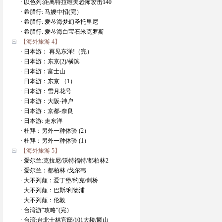
· 以色列:距离特拉维夫恐怖攻击140
· 希腊行: 马嫂中招(完）
· 希腊行: 爱琴海梦幻圣托里尼
· 希腊行: 爱琴海白宝石米克罗斯
【海外旅游 4】
· 日本游： 再见东洋!（完）
· 日本游：东京(2)/横滨
· 日本游：富士山
· 日本游：东京 （1）
· 日本游：雪月花号
· 日本游：大阪-神户
· 日本游：京都-奈良
· 日本游: 走东洋
· 杜拜：另外一种体验 (2）
· 杜拜：另外一种体验 (1）
【海外旅游 5】
· 爱尔兰:克拉尼/沃特福特/都柏林2
· 爱尔兰：都柏林 /戈尔韦
· 大不列颠：爱丁堡/约克/剑桥
· 大不列颠：巴斯/利物浦
· 大不列颠：伦敦
· 台湾游“攻略“(完）
· 台湾:台北士林官邸/101大楼/圆山