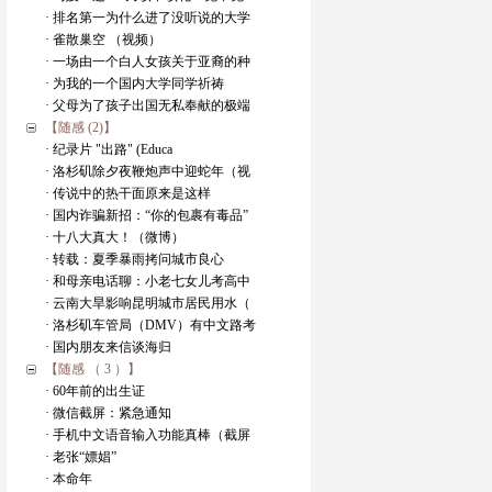
· 排名第一为什么进了没听说的大学
· 雀散巢空 （视频）
· 一场由一个白人女孩关于亚裔的种
· 为我的一个国内大学同学祈祷
· 父母为了孩子出国无私奉献的极端
【随感 (2)】
· 纪录片 "出路" (Educa
· 洛杉矶除夕夜鞭炮声中迎蛇年（视
· 传说中的热干面原来是这样
· 国内诈骗新招：“你的包裹有毒品”
· 十八大真大！（微博）
· 转载：夏季暴雨拷问城市良心
· 和母亲电话聊：小老七女儿考高中
· 云南大旱影响昆明城市居民用水（
· 洛杉矶车管局（DMV）有中文路考
· 国内朋友来信谈海归
【随感 （ 3 ）】
· 60年前的出生证
· 微信截屏：紧急通知
· 手机中文语音输入功能真棒（截屏
· 老张“嫖娼”
· 本命年