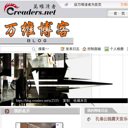
设万维读者为首页
万维
首 页
搜索>>
发表日志
控制面板
个人相册
https://blog.creaders.net/u/2535/
>
复制
>
收藏本页
我的网络日志
我的名片
孔雀公园露天音乐