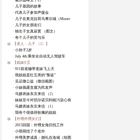
· 威尔逊峰父子行
· 儿子基因的故事
· 代表儿子参加声援会
· 儿子在奥克拉荷马摩尔城（Moore
· 儿子的女朋友们
· 独生子女真寂寞 （图文）
· 有个儿子的苦与乐
【亲人：儿子 （2）】
· 小孙子2岁
· July 4th:乘坐全自动无人驾驶车
【姐妹们】
· 911前老穆带老妹飞上天
· 我姐姐是红五类的“叛徒”
· 见证微公益（微信截图）
· 小妹揭露贪腐为民发声
· 马嫂表妹东京来信 （2）
· 妹妹至今对切尔诺贝利核污染心有
· 马嫂表妹东京来信 （1）
· 我有个很值得钦佩的姐姐
【外甥外甥女们】
· 2015回国：外甥女海归找工作
· 小萌萌找了个老外
· 外甥美梦成真：婚礼在洛城（组图