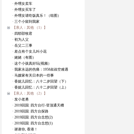
· 外甥女卖车
· 外甥女买车了
· 外甥女请吃饭真乐！（组图）
· 三个小留到我家
【亲人：其他 （1）】
· 四耶邵牧君
· 初为人父
· 岳父二三事
· 差点有个女儿叫小花
· 姥姥（有图）
· 这个小孩真好玩(视频）
· 我家永远的伤痛：1958叔叔空难遇
· 马嫂家有关日本的一些事
· 香妮儿回忆：八十二岁回望（下）
· 香妮儿回忆：八十二岁回望（上）
【亲人：其他 （2）】
· 发小老勇
· 2019回国: 四方台行-登顶通天槽
· 2019回国: 四方台探路
· 2019回国: 四方台念想(2)
· 2019回国: 四方台念想(1)
· 谢谢你, 香港！