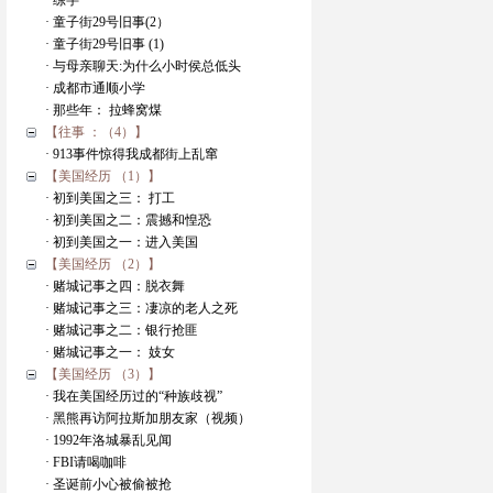
· 练字
· 童子街29号旧事(2）
· 童子街29号旧事 (1)
· 与母亲聊天:为什么小时侯总低头
· 成都市通顺小学
· 那些年： 拉蜂窝煤
【往事 ：（4）】
· 913事件惊得我成都街上乱窜
【美国经历 （1）】
· 初到美国之三： 打工
· 初到美国之二：震撼和惶恐
· 初到美国之一：进入美国
【美国经历 （2）】
· 赌城记事之四：脱衣舞
· 赌城记事之三：凄凉的老人之死
· 赌城记事之二：银行抢匪
· 赌城记事之一： 妓女
【美国经历 （3）】
· 我在美国经历过的“种族歧视”
· 黑熊再访阿拉斯加朋友家（视频）
· 1992年洛城暴乱见闻
· FBI请喝咖啡
· 圣诞前小心被偷被抢