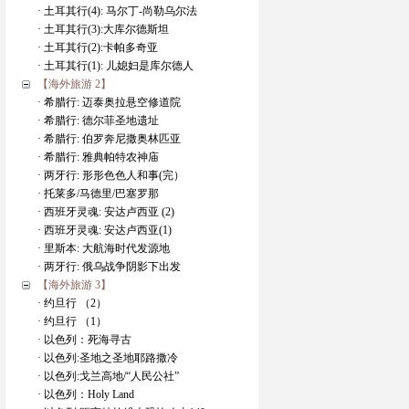
· 土耳其行(4): 马尔丁-尚勒乌尔法
· 土耳其行(3):大库尔德斯坦
· 土耳其行(2):卡帕多奇亚
· 土耳其行(1): 儿媳妇是库尔德人
【海外旅游 2】
· 希腊行: 迈泰奥拉悬空修道院
· 希腊行: 德尔菲圣地遗址
· 希腊行: 伯罗奔尼撒奥林匹亚
· 希腊行: 雅典帕特农神庙
· 两牙行: 形形色色人和事(完）
· 托莱多/马德里/巴塞罗那
· 西班牙灵魂: 安达卢西亚 (2)
· 西班牙灵魂: 安达卢西亚(1)
· 里斯本: 大航海时代发源地
· 两牙行: 俄乌战争阴影下出发
【海外旅游 3】
· 约旦行 （2）
· 约旦行 （1）
· 以色列：死海寻古
· 以色列:圣地之圣地耶路撒冷
· 以色列:戈兰高地/“人民公社”
· 以色列：Holy Land