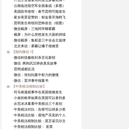
· 什么工业需要用到这么多氰化纳？
· 云南临沧陆空军全面备战（多图）
· 美国驻华使馆：春节昆明可能发生
· 家乡美景蛮赞的：郁金香开海鸥飞
· 昆明发生有组织恐怖攻击（组图）
· 微信截屏：三地同学聊雾霾
· 截屏：为什么突然发生大面积持续
· 微信截屏：集权是三中全会主旋律
· 北京来信：雾霾让嗓子很难受
【国内微信 3】
· 微信科技极权封杀言论新招
· 微信: 两则武汉肺炎真实故事
· 昆明成都近况
· 微信：张扣扣案中权力的傲慢
· 微信：雷洋事件报案书
【中美税法税制比较】
· 司马南逃税事件在美国很难发生
· 小崔的检举如果在美国可以拿到多
· 从范冰冰案看中美税法三个差别
· 中美税法对比：告密可以得多少奖
· 中美税法比较：屋地产买卖的个人
· 中美税法税制比较：莫言诺贝尔文
· 中美税法税制比较： 发票