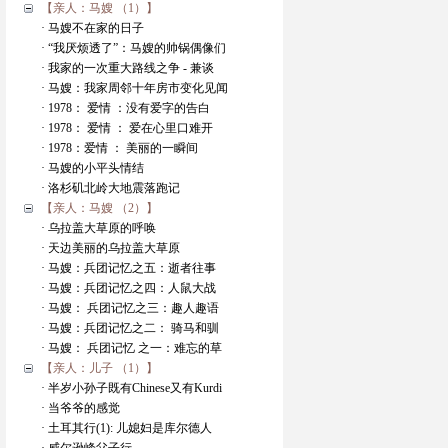
【亲人：马嫂 （1）】
· 马嫂不在家的日子
· “我厌烦透了”：马嫂的帅锅偶像们
· 我家的一次重大路线之争 - 兼谈
· 马嫂：我家周邻十年房市变化见闻
· 1978： 爱情 ：没有爱字的告白
· 1978： 爱情 ： 爱在心里口难开
· 1978：爱情 ： 美丽的一瞬间
· 马嫂的小平头情结
· 洛杉矶北岭大地震落跑记
【亲人：马嫂 （2）】
· 乌拉盖大草原的呼唤
· 天边美丽的乌拉盖大草原
· 马嫂：兵团记忆之五：逝者往事
· 马嫂：兵团记忆之四：人鼠大战
· 马嫂： 兵团记忆之三：趣人趣语
· 马嫂：兵团记忆之二： 骑马和驯
· 马嫂： 兵团记忆 之一：难忘的草
【亲人：儿子 （1）】
· 半岁小孙子既有Chinese又有Kurdi
· 当爷爷的感觉
· 土耳其行(1): 儿媳妇是库尔德人