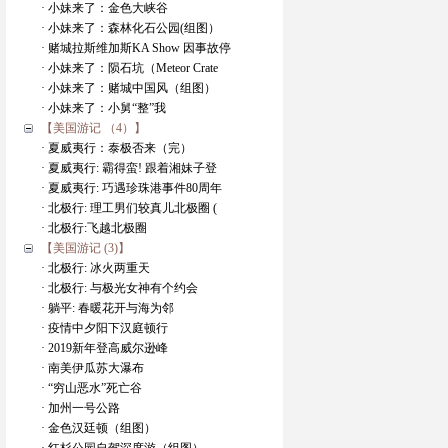
· 小妹来了：金色大峡谷
· 小妹来了：森林化石公园(组图）
· 赌城拉斯维加斯KA Show 因事故停
· 小妹来了：陨石坑（Meteor Crate
· 小妹来了：赌城中国风（组图）
· 小妹来了：小舅“整”我
【美国游记 （4）】
· 夏威夷行：泰极否来（完）
· 夏威夷行: 霸得蛮! 跟着湘妹子登
· 夏威夷行: 巧遇珍珠港事件80周年
· 北极行: 理工男们较真儿北极圈 (
· 北极行:飞越北极圈
【美国游记 (3)】
· 北极行: 冰火两重天
· 北极行: 与极光女神有个约会
· 躺平: 春暖花开与海为邻
· 疫情中夕阳下汉庭顿行
· 2019新年登高威尔逊峰
· 南美伊瓜苏大瀑布
· “穷山恶水”死亡谷
· 加州一号公路
· 金色汉廷顿（组图）