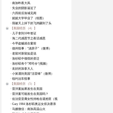
· 南加昨夜大风
· 失业的阴影逼近了
· 六四前后洛城见闻
· 妮妮大学毕业了（组图）
· 我被天上掉下的飞鸽砸到了头
【美国经历 （4）】
· 儿子拿到10年签证
· 海二代感恩节之夜话感恩
· 今早盗贼就在窗前
· 德州怪事：“浇房子” （微博）
· 老留对新留如是说
· 洛杉矶中领馆的变迁
· 洛杉矶有个”邓司令“(视频）
· 友好的加拿大人
· 小舅遇到美国“活雷锋”（微博）
· 纽约泊车怪事
【美国经历 （5）】
· 雷洋案如果发生在美国
· 雷洋案可能发生在美国吗？
· 佐治亚亚裔女性持枪击退抢匪（视
· Gary 1984 洛杉矶奥运女排决赛亲
· 马嫂微信：南加高温山火