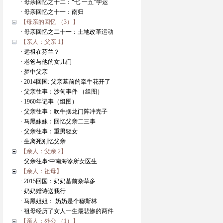
· 母亲回忆之十二：“七.一五”学运
· 母亲回忆之十一：南归
【母亲的回忆 （3）】
· 母亲回忆之二十一：土地改革运动
【亲人：父亲 1】
· 远祖在芬兰？
· 老爸与他的女儿们
· 梦中父亲
· 2014回国: 父亲墓前的牵牛花开了
· 父亲往事：沙甸事件 （组图）
· 1960年记事（组图）
· 父亲往事：吹牛摆龙门阵冲壳子
· 马黑妹妹：回忆父亲二三事
· 父亲往事：重男轻女
· 生离死别忆父亲
【亲人：父亲 2】
· 父亲往事:中南海诊所女医生
【亲人：祖母】
· 2015回国：奶奶墓前杂草多
· 奶奶赠诗送我行
· 马黑姐姐： 奶奶是个穆斯林
· 祖母经历了女人一生最悲惨的两件
【亲人：外公 （1）】