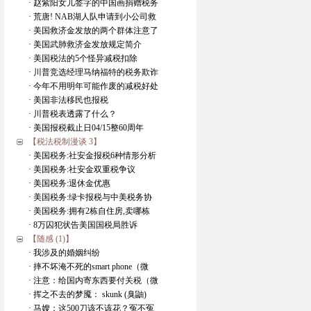
· 赵紫阳女儿签字的中国画捐赠税务
· 荒唐! NAB湖人队申请到小公司救
· 美国救济金发放的两个群体注意了
· 美国武肺救济金发放规定简介
· 美国税法的5个怪异减税扣除
· 川普竞选经理马纳福特的税务欺诈
· 今年不用明年可能作废的减税好处
· 美国非法移民也报税
· 川普税表透露了什么？
· 美国报税截止日04/15整60周年
【税法税制漫谈 3】
· 美国税务:社安金报税6种情形分析
· 美国税务:社安金双重税争议
· 美国税务:退休金优惠
· 美国税务:绿卡报税与中美税务协
· 美国税务:拥有2栋自住房,卖哪栋
· 8万囚犯状告美国国税局胜诉
【随感 (1)】
· 我涉及的婚姻纠纷
· 摔不坏淹不死的smart phone（微
· 注意：给国内寄东西要付关税（微
· 挥之不去的梦魇： skunk (臭鼬)
· 马嫂：这500刀该不该花？冤不冤