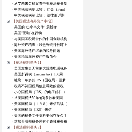
· 从艾未未欠税案看中美税法税务制
· 中美税法税制比较： 罚金（Penal
· 中美税法税制比较： 法律追诉期
【美国税法海外资产申报】
· 美国的“巴拿马文件” 震撼弹
· 美国“肥咖”在行动
· 与美国国税局合作的中国金融机构
· 海外资产稽查：以色列银行被盯上
· 美国海外遗产继承的税务问题
· 美国税法海外资产申报简介
【税法税制漫谈 1】
· 美国发生史无前例大规模电话税务
· 美国所得税（income tax）150周
· 缠绕一年多的IRS（国税局）噩梦
· 税表不符国税局信息导致的查税
· 小心国税局（IRS）的电子邮件（
· 从美国税法501(c)(3)条款看美国
· 美国国税局（ＩＲＳ）来信后续（
· 美国国税局（IRS）来信
· 美国的税务文件资料要保存多久？
· 芝加哥联邦税务局有个聋哑税务稽
【税法税制漫谈 2】