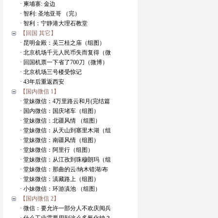
· 柬埔寨: 金边
· 智利: 圣地亚哥 （完）
· 智利：宁静港大理石教堂
【回国 其它】
· 昆明金殿：吴三桂之庙（组图）
· 北京机场千元人民币失而复得（微
· 回国机票一下省了700刀（微博）
· 北京机场三号楼受惊记
· 43年后重返西安
【国内微信 1】
· 堂妹微信：4万里路云和月(完结篇
· 国内微信：国庆堵车（组图）
· 堂妹微信：北疆风情 （组图）
· 堂妹微信：从天山到塞里木湖（组
· 堂妹微信：南疆风情（组图）
· 堂妹微信：阿里行（组图）
· 堂妹微信：从江孜到珠穆朗玛（组
· 堂妹微信：那曲的云/纳木错湖/布
· 堂妹微信：滇藏路上（组图）
· 小妹微信：环游滇池 （组图）
【国内微信 2】
· 微信：要允许一部分人不欢庆阅兵