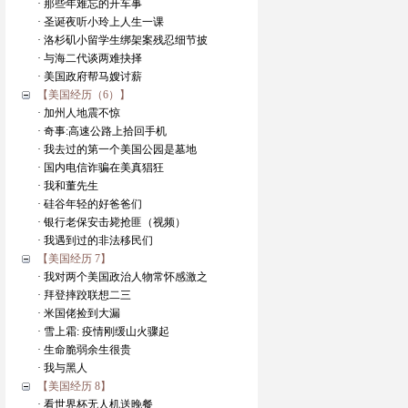
· 那些年难忘的开车事
· 圣诞夜听小玲上人生一课
· 洛杉矶小留学生绑架案残忍细节披
· 与海二代谈两难抉择
· 美国政府帮马嫂讨薪
【美国经历（6）】
· 加州人地震不惊
· 奇事:高速公路上拾回手机
· 我去过的第一个美国公园是墓地
· 国内电信诈骗在美真猖狂
· 我和董先生
· 硅谷年轻的好爸爸们
· 银行老保安击毙抢匪（视频）
· 我遇到过的非法移民们
【美国经历 7】
· 我对两个美国政治人物常怀感激之
· 拜登摔跤联想二三
· 米国佬捡到大漏
· 雪上霜: 疫情刚缓山火骤起
· 生命脆弱余生很贵
· 我与黑人
【美国经历 8】
· 看世界杯无人机送晚餐