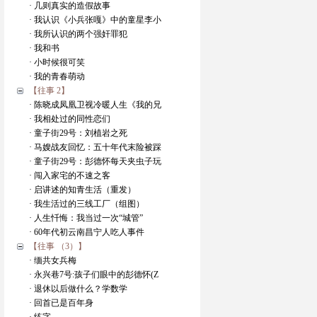
· 几则真实的造假故事
· 我认识《小兵张嘎》中的童星李小
· 我所认识的两个强奸罪犯
· 我和书
· 小时候很可笑
· 我的青春萌动
【往事 2】
· 陈晓成凤凰卫视冷暖人生《我的兄
· 我相处过的同性恋们
· 童子街29号：刘植岩之死
· 马嫂战友回忆：五十年代末险被踩
· 童子街29号：彭德怀每天夹虫子玩
· 闯入家宅的不速之客
· 启讲述的知青生活（重发）
· 我生活过的三线工厂（组图）
· 人生忏悔：我当过一次“城管”
· 60年代初云南昌宁人吃人事件
【往事 （3）】
· 缅共女兵梅
· 永兴巷7号:孩子们眼中的彭德怀(Z
· 退休以后做什么？学数学
· 回首已是百年身