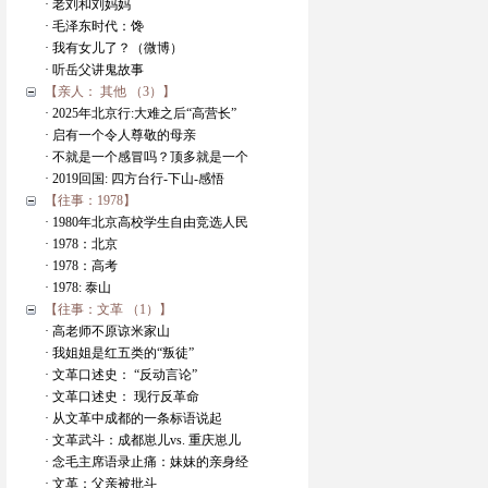
· 老刘和刘妈妈
· 毛泽东时代：馋
· 我有女儿了？（微博）
· 听岳父讲鬼故事
【亲人： 其他 （3）】
· 2025年北京行:大难之后“高营长”
· 启有一个令人尊敬的母亲
· 不就是一个感冒吗？顶多就是一个
· 2019回国: 四方台行-下山-感悟
【往事：1978】
· 1980年北京高校学生自由竞选人民
· 1978：北京
· 1978：高考
· 1978: 泰山
【往事：文革 （1）】
· 高老师不原谅米家山
· 我姐姐是红五类的“叛徒”
· 文革口述史： “反动言论”
· 文革口述史： 现行反革命
· 从文革中成都的一条标语说起
· 文革武斗：成都崽儿vs. 重庆崽儿
· 念毛主席语录止痛：妹妹的亲身经
· 文革：父亲被批斗