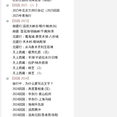
· 红杉公园自驾深度游（组图）
【回国 2025 （2）】
· 2025年北京兰州行杂记（2025回国
· 2025年青海行
【回国 2025】
· 南疆行:温宿大峡谷/喀什/帕米尔(
· 南疆: 莲花湖/胡杨林/千佛洞/库
· 北疆行：魔鬼城-赛里木湖-八卦城
· 北疆行:禾木村-喀纳斯湖
· 北疆行：从乌鲁木齐到五彩滩
· 天上西藏：暖男扎西 （完）
· 天上西藏：羊湖/卡诺拉冰川/日喀
· 天上西藏：拉萨/纳木措湖
· 天上西藏：林芝 （2）
· 天上西藏：林芝 （1）
【回国 2024】
· 旅行中，为什么要写点文字？
· 2024回国：再度重相逢 (完）
· 2024回国：华东行-黄山杭州
· 2024回国：华东行-上海乌镇
· 2024回国：海南环岛游
· 2024回国：滇西腾冲
· 2024回国：滇南元阳/普者黑/弥勒