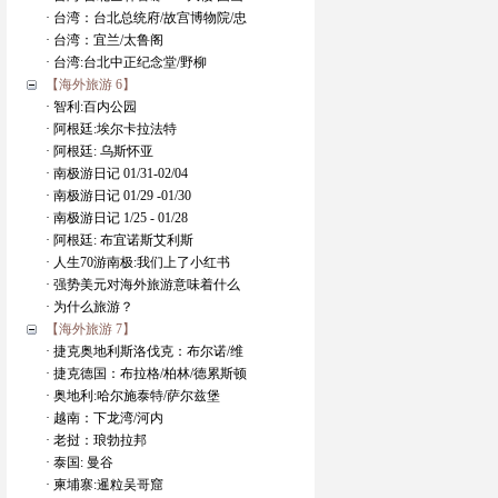
· 台湾：台北总统府/故宫博物院/忠
· 台湾：宜兰/太鲁阁
· 台湾:台北中正纪念堂/野柳
【海外旅游 6】
· 智利:百内公园
· 阿根廷:埃尔卡拉法特
· 阿根廷: 乌斯怀亚
· 南极游日记 01/31-02/04
· 南极游日记 01/29 -01/30
· 南极游日记 1/25 - 01/28
· 阿根廷: 布宜诺斯艾利斯
· 人生70游南极:我们上了小红书
· 强势美元对海外旅游意味着什么
· 为什么旅游？
【海外旅游 7】
· 捷克奥地利斯洛伐克：布尔诺/维
· 捷克德国：布拉格/柏林/德累斯顿
· 奥地利:哈尔施泰特/萨尔兹堡
· 越南：下龙湾/河内
· 老挝：琅勃拉邦
· 泰国: 曼谷
· 柬埔寨:暹粒吴哥窟