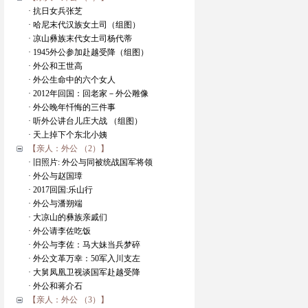
· 抗日女兵张芝
· 哈尼末代汉族女土司（组图）
· 凉山彝族末代女土司杨代蒂
· 1945外公参加赴越受降（组图）
· 外公和王世高
· 外公生命中的六个女人
· 2012年回国：回老家－外公雕像
· 外公晚年忏悔的三件事
· 听外公讲台儿庄大战 （组图）
· 天上掉下个东北小姨
【亲人：外公 （2）】
· 旧照片: 外公与同被统战国军将领
· 外公与赵国璋
· 2017回国:乐山行
· 外公与潘朔端
· 大凉山的彝族亲戚们
· 外公请李佐吃饭
· 外公与李佐：马大妹当兵梦碎
· 外公文革万幸：50军入川支左
· 大舅凤凰卫视谈国军赴越受降
· 外公和蒋介石
【亲人：外公 （3）】