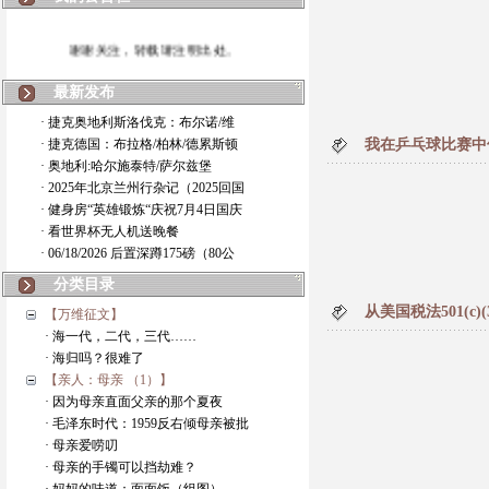
谢谢关注，转载请注明出处。
最新发布
· 捷克奥地利斯洛伐克：布尔诺/维
· 捷克德国：布拉格/柏林/德累斯顿
我在乒乓球比赛中
· 奥地利:哈尔施泰特/萨尔兹堡
· 2025年北京兰州行杂记（2025回国
· 健身房“英雄锻炼“庆祝7月4日国庆
· 看世界杯无人机送晚餐
· 06/18/2026 后置深蹲175磅（80公
分类目录
从美国税法501(c
【万维征文】
· 海一代，二代，三代……
· 海归吗？很难了
【亲人：母亲 （1）】
· 因为母亲直面父亲的那个夏夜
· 毛泽东时代：1959反右倾母亲被批
· 母亲爱唠叨
· 母亲的手镯可以挡劫难？