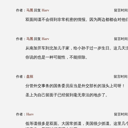
作者：
马黑
回复
Harv
留言时间：20
双面间谍不会得到非常机密的情报。因为两边都都会对他
作者：
马黑
回复
Harv
留言时间：20
从南加开车到北加儿子家，给小孙子过一岁生日。这几天
你说的也是一种可能性，不能排除。
作者：
盘桓
留言时间：20
分管外交事务的国务委员应当是外交部长的顶头上司呀！
圣上为自己留面子已经留到毫无章法的地步了。
作者：
Harv
留言时间：20
低等谍很多是双面。大国常抓谍，美国很少抓谍。这里几个