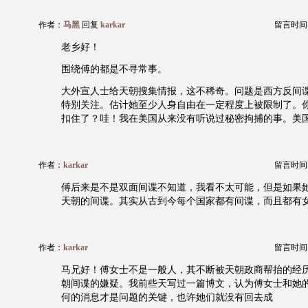
作者：
马黑
回复
karkar
留言时间：20
老乡好！
围绕傅的都是不寻常事。
大外宣人士给天朝搜集情报，这不稀奇。问题是西方反间
特别关注。估计她至少人身自由在一定程度上被限制了。
扣住了？哇！我在美国从来没有听说过秘密拘捕的事。美
作者：
karkar
留言时间：20
傅后来是不是双面间谍不知道，我看不太可能，但是如果
天朝的间谍。其实从古到今每个国家都有间谍，而且都有
作者：
karkar
留言时间：20
马兄好！傅女士不是一般人，其不断被天朝政商帮抬的经
朝间谍的嫌疑。我前些天写过一篇博文，认为傅女士和她
何的消息才是问题的关键，也许她们就没有回去成