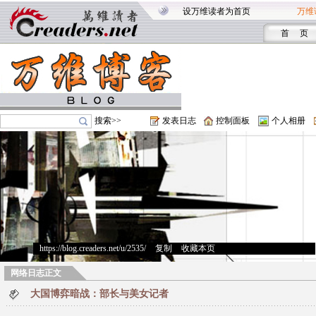
设万维读者为首页
万维
首 页
搜索>>
发表日志
控制面板
个人相册
https://blog.creaders.net/u/2535/
>
复制
>
收藏本页
网络日志正文
大国博弈暗战：部长与美女记者