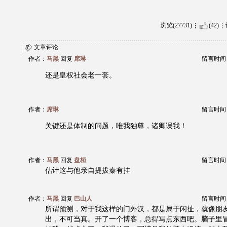
浏览(27731)
(42)
文章评论
作者：
马黑
回复
席琳
留言时间：20
还是皇权社会老一套。
作者：
席琳
留言时间：20
关键还是体制的问题，唯我独尊，诸卿误我！
作者：
马黑
回复
盘桓
留言时间：20
估计这与他亲自提拔秦有挂
作者：
马黑
回复
巴山人
留言时间：20
所谓预测，对于我这样的门外汉，都是属于闲扯，就像朋
出，不可当真。开了一个博客，总得写点东西吧。脑子里