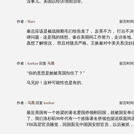
没事儿。美国以经济理由治罪。
作者：
Harv
留言时间：20
秦总应该是被战狼鹅毛们给告发了， 反美不力， 打台不
律问题 - 这是我的猜想。秦在美期间工作努力，走访各地
真想了解情况， 而且对随员严格。王换秦对中美关系没好
作者：
karkar
回复
马黑
留言时间：20
“你的意思是她被美国扣住了？”
马兄好！这种可能性也是有的。
作者：
马黑
回复
karkar
留言时间：20
最近美国有一个姓梁的著名爱国侨领刚回国，就被国安单
了。我们洛杉矶90年代有一个姓陈著名侨领也据说双面间
FBI高层官员睡觉，回国面见中国国安部官员，以后被抓