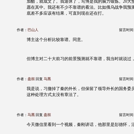
加醋，就成文了。我退休了，写博是我的脑力锻炼。20大
愿在其中。我还有不少不靠谱的看法。比如俄乌战争我预
底差不多应该有结果，可直到现在还在打。
作者：
巴山人
留言时间：20
博主这个分析比较靠谱。同意。
但博主对二十大前习的前景预测就不靠谱，我当时就说过
作者：
盘桓
回复
马黑
留言时间：20
我是说，习撤掉了秦的外长，但保留了领导外长的国务委
这种处理方式太没有章法了。
作者：
马黑
回复
盘桓
留言时间：20
今天微信里看到一个视频，秦刚讲话，他那里是彭德怀，