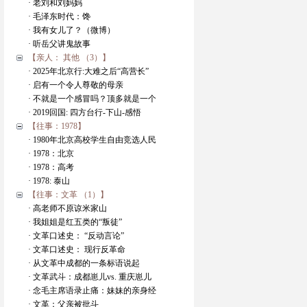
· 老刘和刘妈妈
· 毛泽东时代：馋
· 我有女儿了？（微博）
· 听岳父讲鬼故事
【亲人： 其他 （3）】
· 2025年北京行:大难之后“高营长”
· 启有一个令人尊敬的母亲
· 不就是一个感冒吗？顶多就是一个
· 2019回国: 四方台行-下山-感悟
【往事：1978】
· 1980年北京高校学生自由竞选人民
· 1978：北京
· 1978：高考
· 1978: 泰山
【往事：文革 （1）】
· 高老师不原谅米家山
· 我姐姐是红五类的“叛徒”
· 文革口述史： “反动言论”
· 文革口述史： 现行反革命
· 从文革中成都的一条标语说起
· 文革武斗：成都崽儿vs. 重庆崽儿
· 念毛主席语录止痛：妹妹的亲身经
· 文革：父亲被批斗