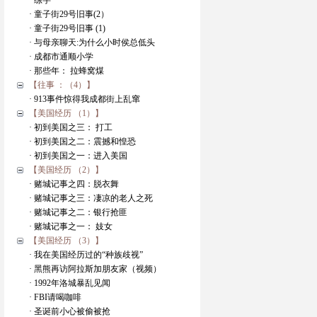
· 练字
· 童子街29号旧事(2）
· 童子街29号旧事 (1)
· 与母亲聊天:为什么小时侯总低头
· 成都市通顺小学
· 那些年： 拉蜂窝煤
【往事 ：（4）】
· 913事件惊得我成都街上乱窜
【美国经历 （1）】
· 初到美国之三： 打工
· 初到美国之二：震撼和惶恐
· 初到美国之一：进入美国
【美国经历 （2）】
· 赌城记事之四：脱衣舞
· 赌城记事之三：凄凉的老人之死
· 赌城记事之二：银行抢匪
· 赌城记事之一： 妓女
【美国经历 （3）】
· 我在美国经历过的“种族歧视”
· 黑熊再访阿拉斯加朋友家（视频）
· 1992年洛城暴乱见闻
· FBI请喝咖啡
· 圣诞前小心被偷被抢