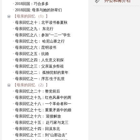
外公和蒋介石
· 2018回国：巧合多多
· 2018回国: 母亲与她的孙辈们
【母亲的回忆 （1）】
· 母亲回忆之十：北平读书春夏秋
· 母亲回忆之九： 东北行
· 母亲回忆之八：参加“一二一”学生
· 母亲回忆之七： 哈尼山寨之行
· 母亲回忆之六：昆明读书
· 母亲回忆之五：抗婚
· 母亲回忆之四：人生意义初探
· 母亲回忆之三：父亲返乡祭祖
· 母亲回忆之二： 孤独忧郁的童年
· 母亲回忆之一：序言/生于乱世
【母亲的回忆 （2）】
· 母亲回忆之二十：整党前后
· 母亲回忆之十九：红色风暴中的两
· 母亲回忆之十八：一个革命者和一
· 母亲回忆之十七：重重矛盾中的婚
· 母亲回忆之十六： 迎接解放
· 母亲回忆之十五： 赴巧家与龙三
· 母亲回忆之十四：回滇东北
· 母亲回忆之十三：到“山那边去”