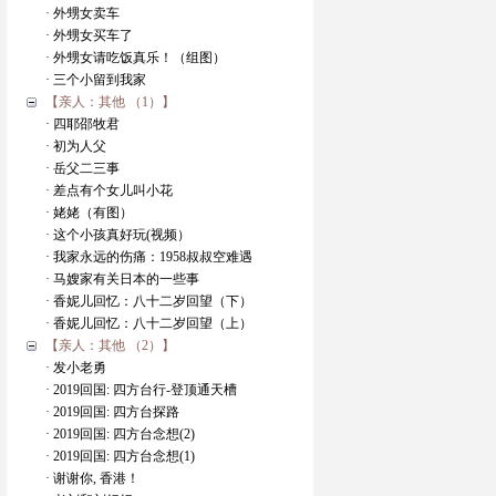
· 外甥女卖车
· 外甥女买车了
· 外甥女请吃饭真乐！（组图）
· 三个小留到我家
【亲人：其他 （1）】
· 四耶邵牧君
· 初为人父
· 岳父二三事
· 差点有个女儿叫小花
· 姥姥（有图）
· 这个小孩真好玩(视频）
· 我家永远的伤痛：1958叔叔空难遇
· 马嫂家有关日本的一些事
· 香妮儿回忆：八十二岁回望（下）
· 香妮儿回忆：八十二岁回望（上）
【亲人：其他 （2）】
· 发小老勇
· 2019回国: 四方台行-登顶通天槽
· 2019回国: 四方台探路
· 2019回国: 四方台念想(2)
· 2019回国: 四方台念想(1)
· 谢谢你, 香港！