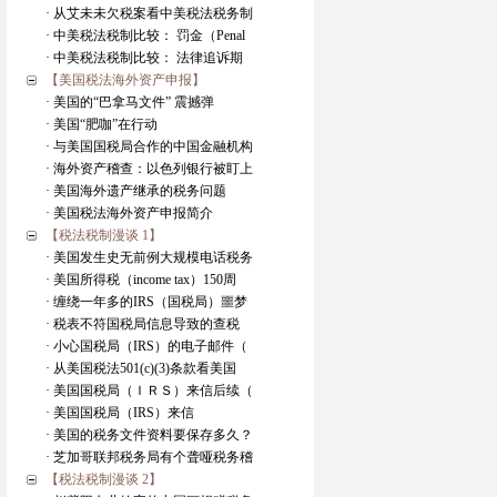
· 从艾未未欠税案看中美税法税务制
· 中美税法税制比较： 罚金（Penal
· 中美税法税制比较： 法律追诉期
【美国税法海外资产申报】
· 美国的“巴拿马文件” 震撼弹
· 美国“肥咖”在行动
· 与美国国税局合作的中国金融机构
· 海外资产稽查：以色列银行被盯上
· 美国海外遗产继承的税务问题
· 美国税法海外资产申报简介
【税法税制漫谈 1】
· 美国发生史无前例大规模电话税务
· 美国所得税（income tax）150周
· 缠绕一年多的IRS（国税局）噩梦
· 税表不符国税局信息导致的查税
· 小心国税局（IRS）的电子邮件（
· 从美国税法501(c)(3)条款看美国
· 美国国税局（ＩＲＳ）来信后续（
· 美国国税局（IRS）来信
· 美国的税务文件资料要保存多久？
· 芝加哥联邦税务局有个聋哑税务稽
【税法税制漫谈 2】