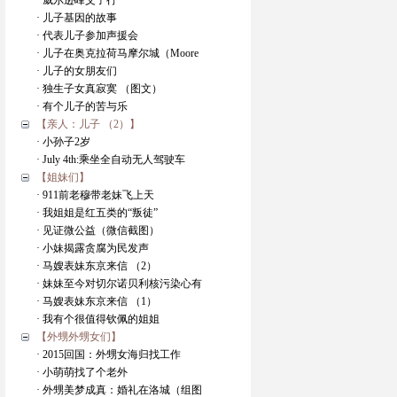
· 威尔逊峰父子行
· 儿子基因的故事
· 代表儿子参加声援会
· 儿子在奥克拉荷马摩尔城（Moore
· 儿子的女朋友们
· 独生子女真寂寞 （图文）
· 有个儿子的苦与乐
【亲人：儿子 （2）】
· 小孙子2岁
· July 4th:乘坐全自动无人驾驶车
【姐妹们】
· 911前老穆带老妹飞上天
· 我姐姐是红五类的“叛徒”
· 见证微公益（微信截图）
· 小妹揭露贪腐为民发声
· 马嫂表妹东京来信 （2）
· 妹妹至今对切尔诺贝利核污染心有
· 马嫂表妹东京来信 （1）
· 我有个很值得钦佩的姐姐
【外甥外甥女们】
· 2015回国：外甥女海归找工作
· 小萌萌找了个老外
· 外甥美梦成真：婚礼在洛城（组图