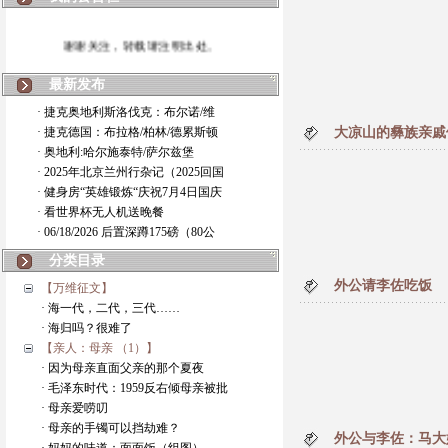
谢谢关注，转载请注明出处。
最新发布
· 捷克奥地利斯洛伐克：布尔诺/维
· 捷克德国：布拉格/柏林/德累斯顿
大凉山的彝族亲戚
· 奥地利:哈尔施泰特/萨尔兹堡
· 2025年北京兰州行杂记（2025回国
· 健身房“英雄锻炼“庆祝7月4日国庆
· 看世界杯无人机送晚餐
· 06/18/2026 后置深蹲175磅（80公
分类目录
外公请李佐吃饭
【万维征文】
· 海一代，二代，三代……
· 海归吗？很难了
【亲人：母亲 （1）】
· 因为母亲直面父亲的那个夏夜
· 毛泽东时代：1959反右倾母亲被批
· 母亲爱唠叨
· 母亲的手镯可以挡劫难？
外公与李佐：马大