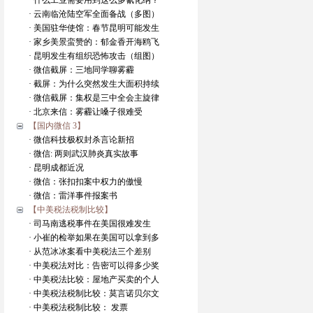
· 什么工业需要用到这么多氰化纳？
· 云南临沧陆空军全面备战（多图）
· 美国驻华使馆：春节昆明可能发生
· 家乡美景蛮赞的：郁金香开海鸥飞
· 昆明发生有组织恐怖攻击（组图）
· 微信截屏：三地同学聊雾霾
· 截屏：为什么突然发生大面积持续
· 微信截屏：集权是三中全会主旋律
· 北京来信：雾霾让嗓子很难受
【国内微信 3】
· 微信科技极权封杀言论新招
· 微信: 两则武汉肺炎真实故事
· 昆明成都近况
· 微信：张扣扣案中权力的傲慢
· 微信：雷洋事件报案书
【中美税法税制比较】
· 司马南逃税事件在美国很难发生
· 小崔的检举如果在美国可以拿到多
· 从范冰冰案看中美税法三个差别
· 中美税法对比：告密可以得多少奖
· 中美税法比较：屋地产买卖的个人
· 中美税法税制比较：莫言诺贝尔文
· 中美税法税制比较： 发票