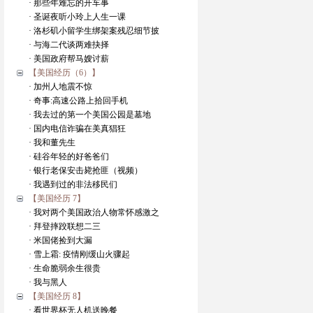
· 那些年难忘的开车事
· 圣诞夜听小玲上人生一课
· 洛杉矶小留学生绑架案残忍细节披
· 与海二代谈两难抉择
· 美国政府帮马嫂讨薪
【美国经历（6）】
· 加州人地震不惊
· 奇事:高速公路上拾回手机
· 我去过的第一个美国公园是墓地
· 国内电信诈骗在美真猖狂
· 我和董先生
· 硅谷年轻的好爸爸们
· 银行老保安击毙抢匪（视频）
· 我遇到过的非法移民们
【美国经历 7】
· 我对两个美国政治人物常怀感激之
· 拜登摔跤联想二三
· 米国佬捡到大漏
· 雪上霜: 疫情刚缓山火骤起
· 生命脆弱余生很贵
· 我与黑人
【美国经历 8】
· 看世界杯无人机送晚餐