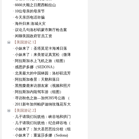
· 6666大顺之日爬西帕拉山
· 10位母亲的母亲节
· 今天亲历电话诈骗
· 海外归来:洛城火灾
· 议论几句洛杉矶蒙市舞厅枪击案
· 闲聊美国政府官员工资
【美国游记 1】
· 小妹来了：圣塔莫尼卡海滩日落
· 小妹来了：来美签证真宽松（微薄
· 阿拉斯加水上飞机之旅（组图）
· 感恩萨多娜（SEDONA）
· 北美最大的中国林园：洛杉矶流芳
· 阿拉斯加春景：天鹅和落日
· 黑熊麋鹿来访朋友家（视频和照片
· 阿拉斯加内陆驾车游（组图）
· 寻访秋色之旅—加州395号公路 （
· 2011新年加州帕萨迪纳玫瑰花车大
【美国游记 2】
· 儿子请我们玩犹他：峡谷地和拱门
· 儿子请我们玩犹他：纪念碑谷地（
· 小妹来了：加大圣芭芭拉分校（组
· 小妹来了：重返莎多娜（Sedona)