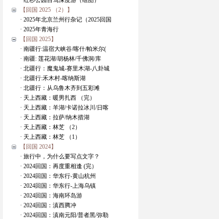
· 红杉公园自驾深度游（组图）
【回国 2025 （2）】
· 2025年北京兰州行杂记（2025回国
· 2025年青海行
【回国 2025】
· 南疆行:温宿大峡谷/喀什/帕米尔(
· 南疆: 莲花湖/胡杨林/千佛洞/库
· 北疆行：魔鬼城-赛里木湖-八卦城
· 北疆行:禾木村-喀纳斯湖
· 北疆行：从乌鲁木齐到五彩滩
· 天上西藏：暖男扎西 （完）
· 天上西藏：羊湖/卡诺拉冰川/日喀
· 天上西藏：拉萨/纳木措湖
· 天上西藏：林芝 （2）
· 天上西藏：林芝 （1）
【回国 2024】
· 旅行中，为什么要写点文字？
· 2024回国：再度重相逢 (完）
· 2024回国：华东行-黄山杭州
· 2024回国：华东行-上海乌镇
· 2024回国：海南环岛游
· 2024回国：滇西腾冲
· 2024回国：滇南元阳/普者黑/弥勒