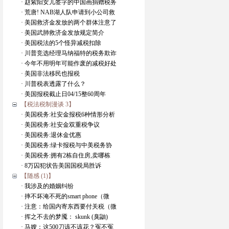
· 赵紫阳女儿签字的中国画捐赠税务
· 荒唐! NAB湖人队申请到小公司救
· 美国救济金发放的两个群体注意了
· 美国武肺救济金发放规定简介
· 美国税法的5个怪异减税扣除
· 川普竞选经理马纳福特的税务欺诈
· 今年不用明年可能作废的减税好处
· 美国非法移民也报税
· 川普税表透露了什么？
· 美国报税截止日04/15整60周年
【税法税制漫谈 3】
· 美国税务:社安金报税6种情形分析
· 美国税务:社安金双重税争议
· 美国税务:退休金优惠
· 美国税务:绿卡报税与中美税务协
· 美国税务:拥有2栋自住房,卖哪栋
· 8万囚犯状告美国国税局胜诉
【随感 (1)】
· 我涉及的婚姻纠纷
· 摔不坏淹不死的smart phone（微
· 注意：给国内寄东西要付关税（微
· 挥之不去的梦魇： skunk (臭鼬)
· 马嫂：这500刀该不该花？冤不冤