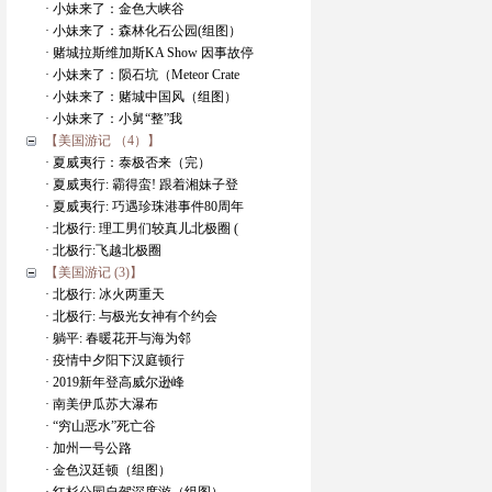
· 小妹来了：金色大峡谷
· 小妹来了：森林化石公园(组图）
· 赌城拉斯维加斯KA Show 因事故停
· 小妹来了：陨石坑（Meteor Crate
· 小妹来了：赌城中国风（组图）
· 小妹来了：小舅“整”我
【美国游记 （4）】
· 夏威夷行：泰极否来（完）
· 夏威夷行: 霸得蛮! 跟着湘妹子登
· 夏威夷行: 巧遇珍珠港事件80周年
· 北极行: 理工男们较真儿北极圈 (
· 北极行:飞越北极圈
【美国游记 (3)】
· 北极行: 冰火两重天
· 北极行: 与极光女神有个约会
· 躺平: 春暖花开与海为邻
· 疫情中夕阳下汉庭顿行
· 2019新年登高威尔逊峰
· 南美伊瓜苏大瀑布
· “穷山恶水”死亡谷
· 加州一号公路
· 金色汉廷顿（组图）