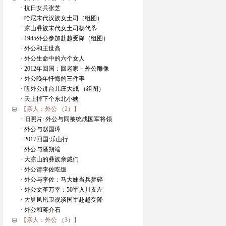
· 抗日女兵张芝
· 哈尼末代汉族女土司（组图）
· 凉山彝族末代女土司杨代蒂
· 1945外公参加赴越受降（组图）
· 外公和王世高
· 外公生命中的六个女人
· 2012年回国：回老家－外公雕像
· 外公晚年忏悔的三件事
· 听外公讲台儿庄大战 （组图）
· 天上掉下个东北小姨
【亲人：外公 （2）】
· 旧照片: 外公与同被统战国军将领
· 外公与赵国璋
· 2017回国:乐山行
· 外公与潘朔端
· 大凉山的彝族亲戚们
· 外公请李佐吃饭
· 外公与李佐：马大妹当兵梦碎
· 外公文革万幸：50军入川支左
· 大舅凤凰卫视谈国军赴越受降
· 外公和蒋介石
【亲人：外公 （3）】