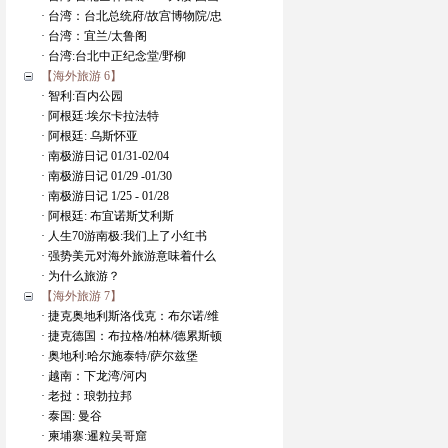
· 台湾：台北总统府/故宫博物院/忠
· 台湾：宜兰/太鲁阁
· 台湾:台北中正纪念堂/野柳
【海外旅游 6】
· 智利:百内公园
· 阿根廷:埃尔卡拉法特
· 阿根廷: 乌斯怀亚
· 南极游日记 01/31-02/04
· 南极游日记 01/29 -01/30
· 南极游日记 1/25 - 01/28
· 阿根廷: 布宜诺斯艾利斯
· 人生70游南极:我们上了小红书
· 强势美元对海外旅游意味着什么
· 为什么旅游？
【海外旅游 7】
· 捷克奥地利斯洛伐克：布尔诺/维
· 捷克德国：布拉格/柏林/德累斯顿
· 奥地利:哈尔施泰特/萨尔兹堡
· 越南：下龙湾/河内
· 老挝：琅勃拉邦
· 泰国: 曼谷
· 柬埔寨:暹粒吴哥窟