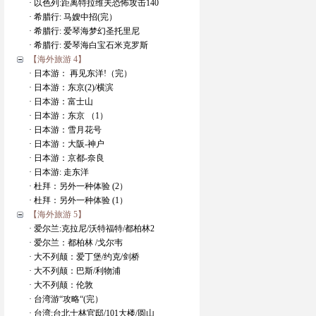
· 以色列:距离特拉维夫恐怖攻击140
· 希腊行: 马嫂中招(完）
· 希腊行: 爱琴海梦幻圣托里尼
· 希腊行: 爱琴海白宝石米克罗斯
【海外旅游 4】
· 日本游： 再见东洋!（完）
· 日本游：东京(2)/横滨
· 日本游：富士山
· 日本游：东京 （1）
· 日本游：雪月花号
· 日本游：大阪-神户
· 日本游：京都-奈良
· 日本游: 走东洋
· 杜拜：另外一种体验 (2）
· 杜拜：另外一种体验 (1）
【海外旅游 5】
· 爱尔兰:克拉尼/沃特福特/都柏林2
· 爱尔兰：都柏林 /戈尔韦
· 大不列颠：爱丁堡/约克/剑桥
· 大不列颠：巴斯/利物浦
· 大不列颠：伦敦
· 台湾游“攻略“(完）
· 台湾:台北士林官邸/101大楼/圆山