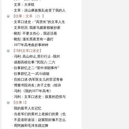
· 文革：大串联
· 文革：凉山彝族叛乱改变了我的人
【往事：文革 （2）】
· 文革口述史：“高营长”的文革人生
· 文革经历: 我家马嫂家都被抄家
· 晓彤: 不要太伤心，我还活着
· 晓彤: 漫长黑夜里有一盏灯
· 1977年高考曲折事种种
【冯利文革口述史】
· 冯利: 高山仰止,景行行止 -我对
· 成都高校往事:"民院八·二六
· 往事群忆之二:“荣中泽朗事件”
· 往事群忆之一:武斗硝烟
· 百姓口述:伪军医女儿的苦涩青春
· 博雅书院诗友 | 赤子之歌（组诗
· 冯利:《我的1977年高考》
· 冯利：文革口述史：孩童的恐惧与
【往事 1】
· 我的最早人生记忆
· 当老爷们的黄对上老娘们的黄（也
· 不是道听途说：赵紫阳好像不怎么
· 周阿姨和毛泽东跳过舞