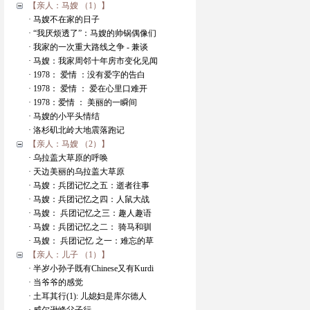
【亲人：马嫂 （1）】
· 马嫂不在家的日子
· “我厌烦透了”：马嫂的帅锅偶像们
· 我家的一次重大路线之争 - 兼谈
· 马嫂：我家周邻十年房市变化见闻
· 1978： 爱情 ：没有爱字的告白
· 1978： 爱情 ： 爱在心里口难开
· 1978：爱情 ： 美丽的一瞬间
· 马嫂的小平头情结
· 洛杉矶北岭大地震落跑记
【亲人：马嫂 （2）】
· 乌拉盖大草原的呼唤
· 天边美丽的乌拉盖大草原
· 马嫂：兵团记忆之五：逝者往事
· 马嫂：兵团记忆之四：人鼠大战
· 马嫂： 兵团记忆之三：趣人趣语
· 马嫂：兵团记忆之二： 骑马和驯
· 马嫂： 兵团记忆 之一：难忘的草
【亲人：儿子 （1）】
· 半岁小孙子既有Chinese又有Kurdi
· 当爷爷的感觉
· 土耳其行(1): 儿媳妇是库尔德人