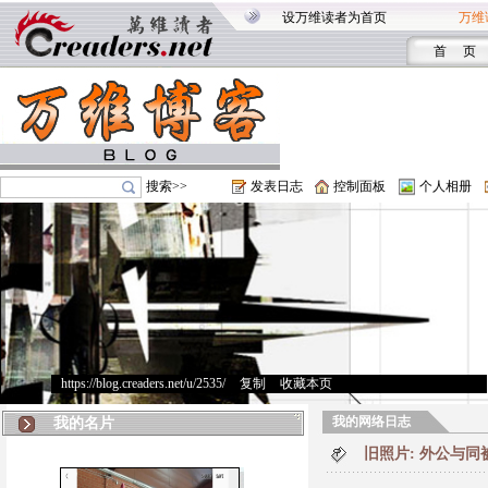
设万维读者为首页
万维
首 页
搜索>>
发表日志
控制面板
个人相册
https://blog.creaders.net/u/2535/
>
复制
>
收藏本页
我的网络日志
我的名片
旧照片: 外公与