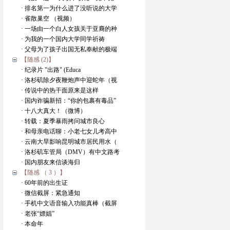
· 排名第一为什么进了没听说的大学
· 雀散巢空 （视频）
· 一场由一个白人女孩关于亚裔的种
· 为我的一个国内大学同学祈祷
· 父母为了孩子出国无私奉献的极端
【随感 (2)】
· 纪录片 "出路" (Educa
· 洛杉矶除夕夜鞭炮声中迎蛇年（视
· 传说中的热干面原来是这样
· 国内诈骗新招：“你的包裹有毒品”
· 十八大真大！（微博）
· 转载：夏季暴雨拷问城市良心
· 和母亲电话聊：小老七女儿考高中
· 云南大旱影响昆明城市居民用水（
· 洛杉矶车管局（DMV）有中文路考
· 国内朋友来信谈海归
【随感 （ 3 ）】
· 60年前的出生证
· 微信截屏：紧急通知
· 手机中文语音输入功能真棒（截屏
· 老张“嫖娼”
· 本命年