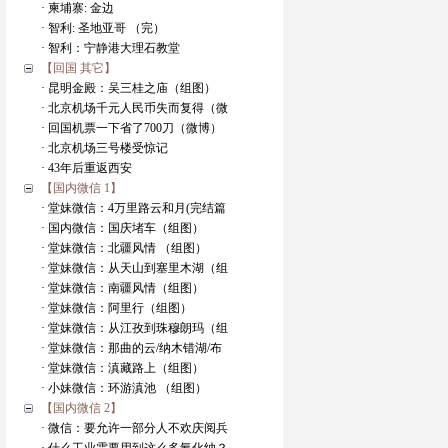
· 柬埔寨: 金边
· 智利: 圣地亚哥 （完）
· 智利：宁静港大理石教堂
【回国 其它】
· 昆明金殿：吴三桂之庙（组图）
· 北京机场千元人民币失而复得（微
· 回国机票一下省了700刀（微博）
· 北京机场三号楼受惊记
· 43年后重返西安
【国内微信 1】
· 堂妹微信：4万里路云和月(完结篇
· 国内微信：国庆堵车（组图）
· 堂妹微信：北疆风情 （组图）
· 堂妹微信：从天山到塞里木湖（组
· 堂妹微信：南疆风情（组图）
· 堂妹微信：阿里行（组图）
· 堂妹微信：从江孜到珠穆朗玛（组
· 堂妹微信：那曲的云/纳木错湖/布
· 堂妹微信：滇藏路上（组图）
· 小妹微信：环游滇池 （组图）
【国内微信 2】
· 微信：要允许一部分人不欢庆阅兵