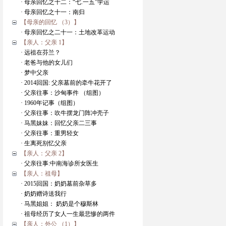
· 母亲回忆之十二：“七.一五”学运
· 母亲回忆之十一：南归
【母亲的回忆 （3）】
· 母亲回忆之二十一：土地改革运动
【亲人：父亲 1】
· 远祖在芬兰？
· 老爸与他的女儿们
· 梦中父亲
· 2014回国: 父亲墓前的牵牛花开了
· 父亲往事：沙甸事件 （组图）
· 1960年记事（组图）
· 父亲往事：吹牛摆龙门阵冲壳子
· 马黑妹妹：回忆父亲二三事
· 父亲往事：重男轻女
· 生离死别忆父亲
【亲人：父亲 2】
· 父亲往事:中南海诊所女医生
【亲人：祖母】
· 2015回国：奶奶墓前杂草多
· 奶奶赠诗送我行
· 马黑姐姐： 奶奶是个穆斯林
· 祖母经历了女人一生最悲惨的两件
【亲人：外公 （1）】