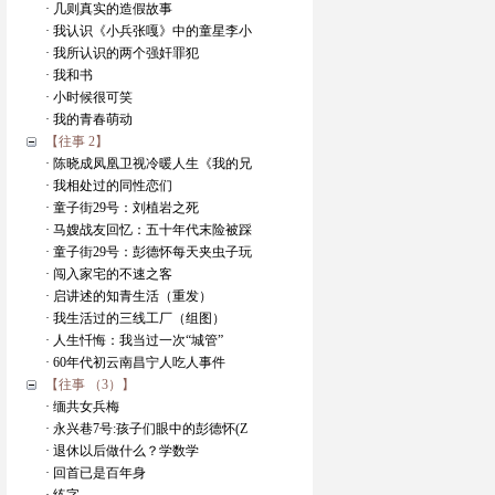
· 几则真实的造假故事
· 我认识《小兵张嘎》中的童星李小
· 我所认识的两个强奸罪犯
· 我和书
· 小时候很可笑
· 我的青春萌动
【往事 2】
· 陈晓成凤凰卫视冷暖人生《我的兄
· 我相处过的同性恋们
· 童子街29号：刘植岩之死
· 马嫂战友回忆：五十年代末险被踩
· 童子街29号：彭德怀每天夹虫子玩
· 闯入家宅的不速之客
· 启讲述的知青生活（重发）
· 我生活过的三线工厂（组图）
· 人生忏悔：我当过一次“城管”
· 60年代初云南昌宁人吃人事件
【往事 （3）】
· 缅共女兵梅
· 永兴巷7号:孩子们眼中的彭德怀(Z
· 退休以后做什么？学数学
· 回首已是百年身