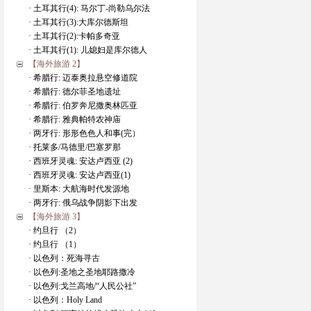
· 土耳其行(4): 马尔丁-尚勒乌尔法
· 土耳其行(3):大库尔德斯坦
· 土耳其行(2):卡帕多奇亚
· 土耳其行(1): 儿媳妇是库尔德人
【海外旅游 2】
· 希腊行: 迈泰奥拉悬空修道院
· 希腊行: 德尔菲圣地遗址
· 希腊行: 伯罗奔尼撒奥林匹亚
· 希腊行: 雅典帕特农神庙
· 两牙行: 形形色色人和事(完）
· 托莱多/马德里/巴塞罗那
· 西班牙灵魂: 安达卢西亚 (2)
· 西班牙灵魂: 安达卢西亚(1)
· 里斯本: 大航海时代发源地
· 两牙行: 俄乌战争阴影下出发
【海外旅游 3】
· 约旦行 （2）
· 约旦行 （1）
· 以色列：死海寻古
· 以色列:圣地之圣地耶路撒冷
· 以色列:戈兰高地/“人民公社”
· 以色列：Holy Land