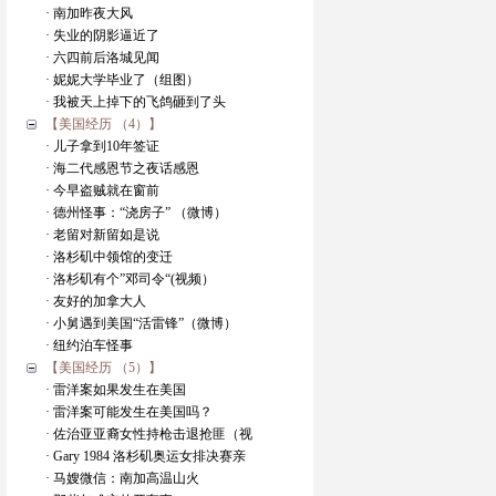
· 南加昨夜大风
· 失业的阴影逼近了
· 六四前后洛城见闻
· 妮妮大学毕业了（组图）
· 我被天上掉下的飞鸽砸到了头
【美国经历 （4）】
· 儿子拿到10年签证
· 海二代感恩节之夜话感恩
· 今早盗贼就在窗前
· 德州怪事：“浇房子” （微博）
· 老留对新留如是说
· 洛杉矶中领馆的变迁
· 洛杉矶有个”邓司令“(视频）
· 友好的加拿大人
· 小舅遇到美国“活雷锋”（微博）
· 纽约泊车怪事
【美国经历 （5）】
· 雷洋案如果发生在美国
· 雷洋案可能发生在美国吗？
· 佐治亚亚裔女性持枪击退抢匪（视
· Gary 1984 洛杉矶奥运女排决赛亲
· 马嫂微信：南加高温山火