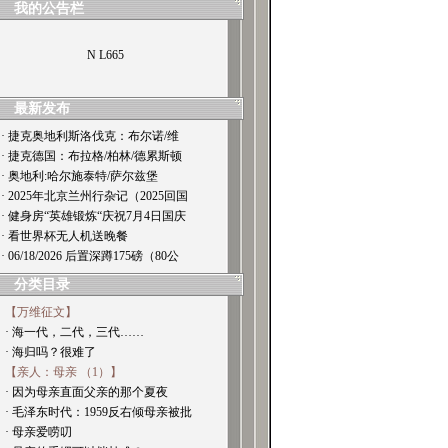
我的公告栏
N L665
谢谢关注，转载请注明出处。
最新发布
· 捷克奥地利斯洛伐克：布尔诺/维
· 捷克德国：布拉格/柏林/德累斯顿
· 奥地利:哈尔施泰特/萨尔兹堡
· 2025年北京兰州行杂记（2025回国
· 健身房“英雄锻炼“庆祝7月4日国庆
· 看世界杯无人机送晚餐
· 06/18/2026 后置深蹲175磅（80公
分类目录
【万维征文】
· 海一代，二代，三代……
· 海归吗？很难了
【亲人：母亲 （1）】
· 因为母亲直面父亲的那个夏夜
· 毛泽东时代：1959反右倾母亲被批
· 母亲爱唠叨