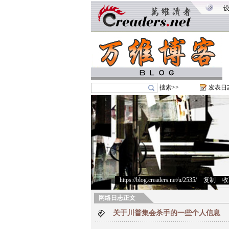
搜索>>
发表日
https://blog.creaders.net/u/2535/
>
复制
>
收
网络日志正文
关于川普集会杀手的一些个人信息