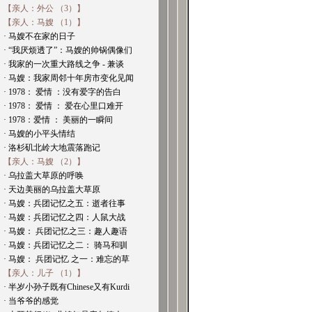
【亲人：外公 （3）】
【亲人：马嫂 （1）】
· 马嫂不在家的日子
· “我厌烦透了”：马嫂的帅锅偶像们
· 我家的一次重大路线之争 - 兼谈
· 马嫂：我家周邻十年房市变化见闻
· 1978： 爱情 ：没有爱字的告白
· 1978： 爱情 ： 爱在心里口难开
· 1978：爱情 ： 美丽的一瞬间
· 马嫂的小平头情结
· 洛杉矶北岭大地震落跑记
【亲人：马嫂 （2）】
· 乌拉盖大草原的呼唤
· 天边美丽的乌拉盖大草原
· 马嫂：兵团记忆之五：逝者往事
· 马嫂：兵团记忆之四：人鼠大战
· 马嫂： 兵团记忆之三：趣人趣语
· 马嫂：兵团记忆之二： 骑马和驯
· 马嫂： 兵团记忆 之一：难忘的草
【亲人：儿子 （1）】
· 半岁小孙子既有Chinese又有Kurdi
· 当爷爷的感觉