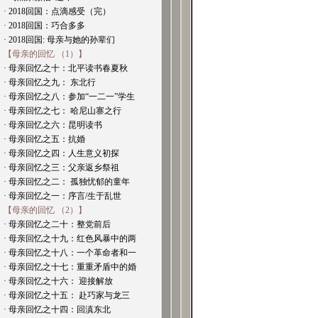
· 2018回国：点滴感受（完）
· 2018回国：巧合多多
· 2018回国: 母亲与她的孙辈们
【母亲的回忆 （1）】
· 母亲回忆之十：北平读书春夏秋
· 母亲回忆之九： 东北行
· 母亲回忆之八：参加“一二一”学生
· 母亲回忆之七： 哈尼山寨之行
· 母亲回忆之六：昆明读书
· 母亲回忆之五：抗婚
· 母亲回忆之四：人生意义初探
· 母亲回忆之三：父亲返乡祭祖
· 母亲回忆之二： 孤独忧郁的童年
· 母亲回忆之一：序言/生于乱世
【母亲的回忆 （2）】
· 母亲回忆之二十：整党前后
· 母亲回忆之十九：红色风暴中的两
· 母亲回忆之十八：一个革命者和一
· 母亲回忆之十七：重重矛盾中的婚
· 母亲回忆之十六： 迎接解放
· 母亲回忆之十五： 赴巧家与龙三
· 母亲回忆之十四：回滇东北