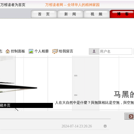
设万维读者为首页
万维读者网 -- 全球华人的精神家园
首 页
新 闻
视 频
博 客
志
控制面板
个人相册
给我留言
马黑
人在大自然中是什麼？與無限相比是空無，與空無
藏本页
2024-07-14 23:26:26