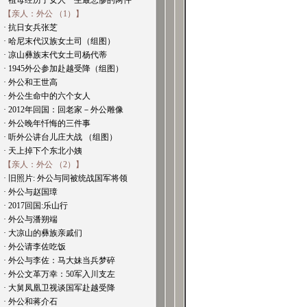
· 祖母经历了女人一生最悲惨的两件
【亲人：外公 （1）】
· 抗日女兵张芝
· 哈尼末代汉族女土司（组图）
· 凉山彝族末代女土司杨代蒂
· 1945外公参加赴越受降（组图）
· 外公和王世高
· 外公生命中的六个女人
· 2012年回国：回老家－外公雕像
· 外公晚年忏悔的三件事
· 听外公讲台儿庄大战 （组图）
· 天上掉下个东北小姨
【亲人：外公 （2）】
· 旧照片: 外公与同被统战国军将领
· 外公与赵国璋
· 2017回国:乐山行
· 外公与潘朔端
· 大凉山的彝族亲戚们
· 外公请李佐吃饭
· 外公与李佐：马大妹当兵梦碎
· 外公文革万幸：50军入川支左
· 大舅凤凰卫视谈国军赴越受降
· 外公和蒋介石