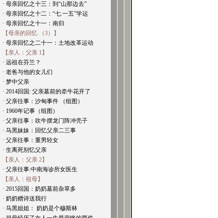
· 母亲回忆之十三：到“山那边去”
· 母亲回忆之十二：“七.一五”学运
· 母亲回忆之十一：南归
【母亲的回忆 （3）】
· 母亲回忆之二十一：土地改革运动
【亲人：父亲 1】
· 远祖在芬兰？
· 老爸与他的女儿们
· 梦中父亲
· 2014回国: 父亲墓前的牵牛花开了
· 父亲往事：沙甸事件 （组图）
· 1960年记事（组图）
· 父亲往事：吹牛摆龙门阵冲壳子
· 马黑妹妹：回忆父亲二三事
· 父亲往事：重男轻女
· 生离死别忆父亲
【亲人：父亲 2】
· 父亲往事:中南海诊所女医生
【亲人：祖母】
· 2015回国：奶奶墓前杂草多
· 奶奶赠诗送我行
· 马黑姐姐： 奶奶是个穆斯林