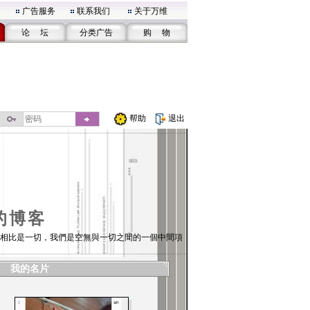
广告服务
联系我们
关于万维
论 坛
分类广告
购 物
帮助
退出
的博客
相比是一切，我們是空無與一切之間的一個中間項
我的名片