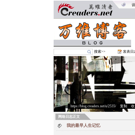
搜索>>
发表日
https://blog.creaders.net/u/2535/
>
复制
>
收
网络日志正文
我的最早人生记忆