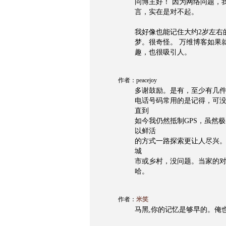
问博主好！ 因为网络问题，
言，实在是对不起。
我好像也能记住大约2岁左右
梦。很奇怪。 万维博客如果
趣，也很吸引人。
作者：peacejoy
多谢鼓励。是有，至少有几
电话号码常用的是记得，可
直到
如今我仍然抵制GPS，虽然极喜
以鲜活
的方式一路探索更让人尽兴。
城
市或乡村，没问题。当家的
哈。
作者：
米笑
马黑,你的记忆是够早的。俺