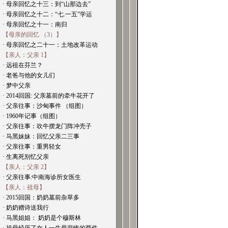
· 母亲回忆之十三：到“山那边去”
· 母亲回忆之十二：“七.一五”学运
· 母亲回忆之十一：南归
【母亲的回忆 （3）】
· 母亲回忆之二十一：土地改革运动
【亲人：父亲 1】
· 远祖在芬兰？
· 老爸与他的女儿们
· 梦中父亲
· 2014回国: 父亲墓前的牵牛花开了
· 父亲往事：沙甸事件 （组图）
· 1960年记事（组图）
· 父亲往事：吹牛摆龙门阵冲壳子
· 马黑妹妹：回忆父亲二三事
· 父亲往事：重男轻女
· 生离死别忆父亲
【亲人：父亲 2】
· 父亲往事:中南海诊所女医生
【亲人：祖母】
· 2015回国：奶奶墓前杂草多
· 奶奶赠诗送我行
· 马黑姐姐： 奶奶是个穆斯林