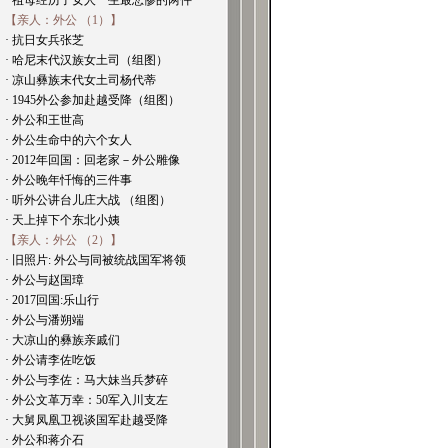
· 祖母经历了女人一生最悲惨的两件
【亲人：外公 （1）】
· 抗日女兵张芝
· 哈尼末代汉族女土司（组图）
· 凉山彝族末代女土司杨代蒂
· 1945外公参加赴越受降（组图）
· 外公和王世高
· 外公生命中的六个女人
· 2012年回国：回老家－外公雕像
· 外公晚年忏悔的三件事
· 听外公讲台儿庄大战 （组图）
· 天上掉下个东北小姨
【亲人：外公 （2）】
· 旧照片: 外公与同被统战国军将领
· 外公与赵国璋
· 2017回国:乐山行
· 外公与潘朔端
· 大凉山的彝族亲戚们
· 外公请李佐吃饭
· 外公与李佐：马大妹当兵梦碎
· 外公文革万幸：50军入川支左
· 大舅凤凰卫视谈国军赴越受降
· 外公和蒋介石