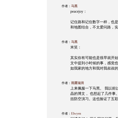
作者：
马黑
peacejoy：
记住路和记住数字一样，也是
和地图结合，不太爱问路，
作者：
马黑
米笑：
其实你有可能也是很早就开
文中提到小时候的事，感觉
如我家的地方和我对我叔叔
作者：
雨露滋润
上来佩服一下马黑。 我以前
晶的博文， 也想起了几件事。
括防空演习。这也验证了五
作者：
Elwyen