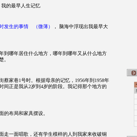
我的最早人生记忆
时发生的事情 （微薄）
， 脑海中浮现出我最早大
年到哪年居住什么地方，哪年到哪年又从什么地方
楚。
街蔡家巷
1
号时。根据母亲的记忆，
1956
年到
1958
年
时间正是我从
2
岁到
4
岁的阶段。我记得那个地方的
面的布局和家具摆设。
面走一面唱歌，还有学生模样的人到我家来收破铜