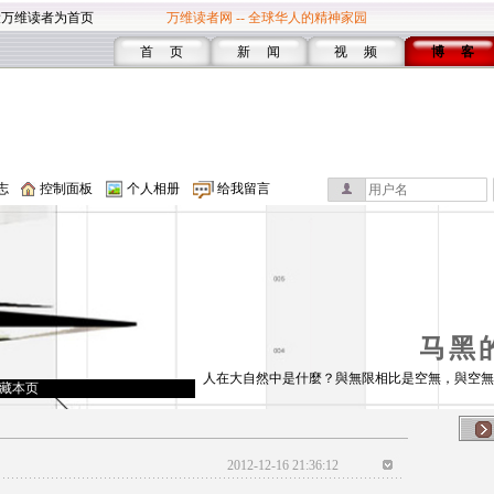
设万维读者为首页
万维读者网 -- 全球华人的精神家园
首 页
新 闻
视 频
博 客
志
控制面板
个人相册
给我留言
马黑
人在大自然中是什麼？與無限相比是空無，與空無
藏本页
2012-12-16 21:36:12