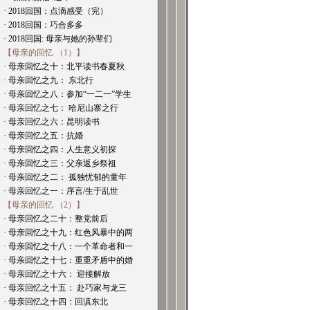
· 2018回国：点滴感受（完）
· 2018回国：巧合多多
· 2018回国: 母亲与她的孙辈们
【母亲的回忆 （1）】
· 母亲回忆之十：北平读书春夏秋
· 母亲回忆之九： 东北行
· 母亲回忆之八：参加“一二一”学生
· 母亲回忆之七： 哈尼山寨之行
· 母亲回忆之六：昆明读书
· 母亲回忆之五：抗婚
· 母亲回忆之四：人生意义初探
· 母亲回忆之三：父亲返乡祭祖
· 母亲回忆之二： 孤独忧郁的童年
· 母亲回忆之一：序言/生于乱世
【母亲的回忆 （2）】
· 母亲回忆之二十：整党前后
· 母亲回忆之十九：红色风暴中的两
· 母亲回忆之十八：一个革命者和一
· 母亲回忆之十七：重重矛盾中的婚
· 母亲回忆之十六： 迎接解放
· 母亲回忆之十五： 赴巧家与龙三
· 母亲回忆之十四：回滇东北