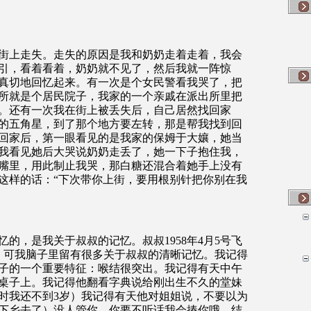
街上走失。走失的原因是我和奶奶走着走着，我会
引，看着看着，奶奶就不见了，然后我就一阵惊
真切地回忆起来。有一次是个女民警看我哭了，把
所就是个居民院子，我家的一个亲戚在派出所里把
。还有一次我在街上被丢失后，自己居然找回家
的五角星，到了那个地方要左转，那是帮我找到回
回家后，第一眼看见的是我家的保姆于大孃，她当
我看见她后大哭说奶奶走丢了，她一下子抱住我，
嘴里，用此制止我哭，那白糖还混合着她手上没有
这样的话：“下次带你上街，要用根别针把你别在我
忆的，是我关于叔叔的记忆。叔叔
1958
年
4
月
5
号飞
。可我脑子里留有很多关于叔叔的清晰记忆。我记得
子的一个重要特征：喉结很突出。我记得有天中午
桌子上。我记得他翻看字典说给刚出生不久的堂妹
时我还不到
3
岁）我记得有天他对姐姐说，不要以为
下乡去了）没人管你，你要不听话我会揍你哦。结