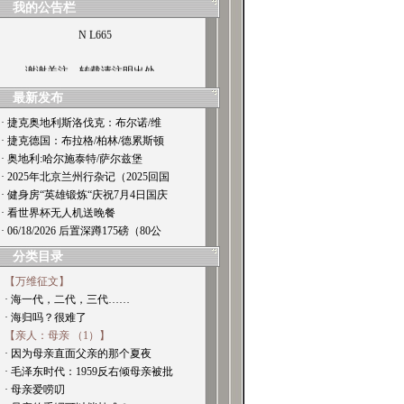
我的公告栏
N L665
谢谢关注，转载请注明出处。
最新发布
· 捷克奥地利斯洛伐克：布尔诺/维
· 捷克德国：布拉格/柏林/德累斯顿
· 奥地利:哈尔施泰特/萨尔兹堡
· 2025年北京兰州行杂记（2025回国
· 健身房“英雄锻炼“庆祝7月4日国庆
· 看世界杯无人机送晚餐
· 06/18/2026 后置深蹲175磅（80公
分类目录
【万维征文】
· 海一代，二代，三代……
· 海归吗？很难了
【亲人：母亲 （1）】
· 因为母亲直面父亲的那个夏夜
· 毛泽东时代：1959反右倾母亲被批
· 母亲爱唠叨