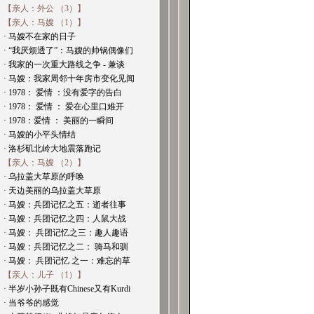
【亲人：外公 （3）】
【亲人：马嫂 （1）】
· 马嫂不在家的日子
· “我厌烦透了”：马嫂的帅锅偶像们
· 我家的一次重大路线之争 - 兼谈
· 马嫂：我家周邻十年房市变化见闻
· 1978： 爱情 ：没有爱字的告白
· 1978： 爱情 ： 爱在心里口难开
· 1978：爱情 ： 美丽的一瞬间
· 马嫂的小平头情结
· 洛杉矶北岭大地震落跑记
【亲人：马嫂 （2）】
· 乌拉盖大草原的呼唤
· 天边美丽的乌拉盖大草原
· 马嫂：兵团记忆之五：逝者往事
· 马嫂：兵团记忆之四：人鼠大战
· 马嫂： 兵团记忆之三：趣人趣语
· 马嫂：兵团记忆之二： 骑马和驯
· 马嫂： 兵团记忆 之一：难忘的草
【亲人：儿子 （1）】
· 半岁小孙子既有Chinese又有Kurdi
· 当爷爷的感觉