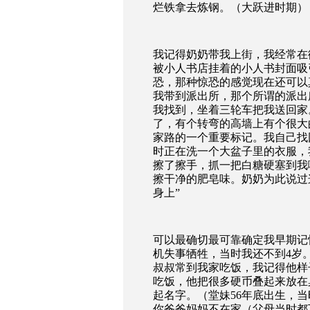
烂铁拿去炼钢。（大跃进时期）
我记得奶奶带我上街，我经常在
被小人书店挂着的小人书封面吸
恐，那种惊恐的感觉现在还可以
我带到派出所，那个所谓的派出
我找到，坐着三轮车把我送回家
了，有个转弯的高墙上有个很大
家路的一个重要标记。我自己找
时正在洗一个大盆子里的衣服，
擦了擦手，抓一把白糖硬塞到我
擦干净的肥皂味。奶奶为此说过
身上”
可以最确切最可靠确定我早期记
机失事牺牲，当时我还不到
4
岁
叔叔常到我家吃饭，我记得他样
吃饭，他把很多硬币叠起来放在
起名字。（堂妹
56
年底出生，当
你爸爸妈妈不在家（父母当时都