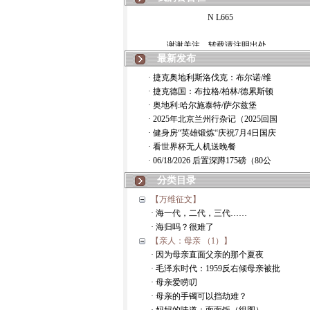
N L665
谢谢关注，转载请注明出处。
最新发布
· 捷克奥地利斯洛伐克：布尔诺/维
· 捷克德国：布拉格/柏林/德累斯顿
· 奥地利:哈尔施泰特/萨尔兹堡
· 2025年北京兰州行杂记（2025回国
· 健身房“英雄锻炼“庆祝7月4日国庆
· 看世界杯无人机送晚餐
· 06/18/2026 后置深蹲175磅（80公
分类目录
【万维征文】
· 海一代，二代，三代……
· 海归吗？很难了
【亲人：母亲 （1）】
· 因为母亲直面父亲的那个夏夜
· 毛泽东时代：1959反右倾母亲被批
· 母亲爱唠叨
· 母亲的手镯可以挡劫难？