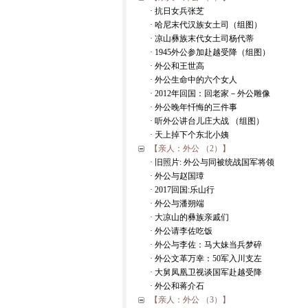
· 抗日女兵张芝
· 哈尼末代汉族女土司（组图）
· 凉山彝族末代女土司杨代蒂
· 1945外公参加赴越受降（组图）
· 外公和王世高
· 外公生命中的六个女人
· 2012年回国：回老家－外公雕像
· 外公晚年忏悔的三件事
· 听外公讲台儿庄大战 （组图）
· 天上掉下个东北小姨
【亲人：外公 （2）】
· 旧照片: 外公与同被统战国军将领
· 外公与赵国璋
· 2017回国:乐山行
· 外公与潘朔端
· 大凉山的彝族亲戚们
· 外公请李佐吃饭
· 外公与李佐：马大妹当兵梦碎
· 外公文革万幸：50军入川支左
· 大舅凤凰卫视谈国军赴越受降
· 外公和蒋介石
【亲人：外公 （3）】