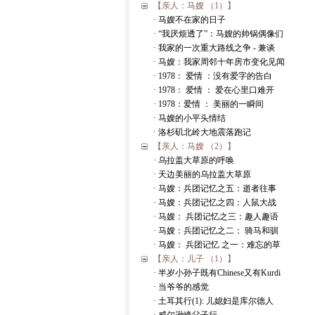
【亲人：马嫂 （1）】
· 马嫂不在家的日子
· “我厌烦透了”：马嫂的帅锅偶像们
· 我家的一次重大路线之争 - 兼谈
· 马嫂：我家周邻十年房市变化见闻
· 1978： 爱情 ：没有爱字的告白
· 1978： 爱情 ： 爱在心里口难开
· 1978：爱情 ： 美丽的一瞬间
· 马嫂的小平头情结
· 洛杉矶北岭大地震落跑记
【亲人：马嫂 （2）】
· 乌拉盖大草原的呼唤
· 天边美丽的乌拉盖大草原
· 马嫂：兵团记忆之五：逝者往事
· 马嫂：兵团记忆之四：人鼠大战
· 马嫂： 兵团记忆之三：趣人趣语
· 马嫂：兵团记忆之二： 骑马和驯
· 马嫂： 兵团记忆 之一：难忘的草
【亲人：儿子 （1）】
· 半岁小孙子既有Chinese又有Kurdi
· 当爷爷的感觉
· 土耳其行(1): 儿媳妇是库尔德人