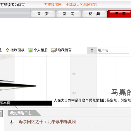
设万维读者为首页
万维读者网 -- 全球华人的精神家园
首 页
新 闻
视 频
博 客
志
控制面板
个人相册
给我留言
马黑
人在大自然中是什麼？與無限相比是空無，與空無
藏本页
我的网络日志
母亲回忆之十：北平读书春夏秋