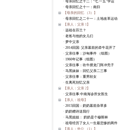
· 母亲回忆之十二：“七.一五”学运
· 母亲回忆之十一：南归
【母亲的回忆 （3）】
· 母亲回忆之二十一：土地改革运动
【亲人：父亲 1】
· 远祖在芬兰？
· 老爸与他的女儿们
· 梦中父亲
· 2014回国: 父亲墓前的牵牛花开了
· 父亲往事：沙甸事件 （组图）
· 1960年记事（组图）
· 父亲往事：吹牛摆龙门阵冲壳子
· 马黑妹妹：回忆父亲二三事
· 父亲往事：重男轻女
· 生离死别忆父亲
【亲人：父亲 2】
· 父亲往事:中南海诊所女医生
【亲人：祖母】
· 2015回国：奶奶墓前杂草多
· 奶奶赠诗送我行
· 马黑姐姐： 奶奶是个穆斯林
· 祖母经历了女人一生最悲惨的两件
【亲人：外公 （1）】