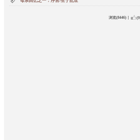
母亲回忆之一：序言/生于乱世
浏览(8446)
(9