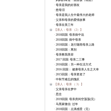
· 妈妈的味道：面面饭（组图）
· 母亲是我的好朋友
· 慈母泪
· 母亲是我人生中最伟大的老师
· 父亲和母亲的爱情故事
· 母亲在美三年
【亲人：母亲 （2）】
· 2018回国: 母亲病中说
· 2018回国: 病中母亲
· 2018回国：龙行随雨母亲上路
· 2018回国：离别
· 母亲教我美容
· 2017 回国: 母亲二三事
· 2016回国：另一种生活方式
· 2016 回国： 健康母亲人生之大幸
· 2015回国：母亲更老了
· 中秋节难忘的愧疚
【亲人：母亲 （ 3）】
· 父亲母亲在梦中
· 思念
· 2019回国: 母亲房间空荡荡(完）
· 马黑家微信: 过年
· 2018回国：点滴感受（完）