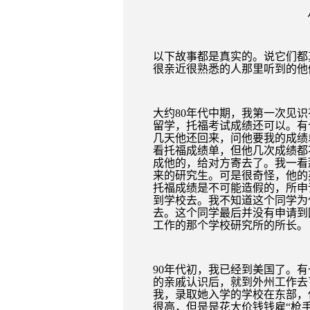
以下故事都是真实的。说它们都
很亲近很熟悉的人那里听到的他
大约
80
年代中期，我第一次见识
留学，托福考试成绩还可以。有
几天他还回来，问他要我的成绩
看托福成绩单，但他几次成绩都
成他的，给对方寄去了。我一看
来的研究生。可是很奇怪，他的
托福成绩是不可能造假的，所申
到学校去。我不知道这个同学为
去。这个同学最后并没有申请到
工作的那个学校研究所的所长。
90
年代初，我已经到美国了。有
的亲戚认识后，就到外州工作去
我，录取她入学的学校在东部，
很高，但是是花大价钱钱雇“枪