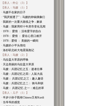
【亲人：外公 （3）】
【亲人：马嫂 （1）】
· 马嫂不在家的日子
· “我厌烦透了”：马嫂的帅锅偶像们
· 我家的一次重大路线之争 - 兼谈
· 马嫂：我家周邻十年房市变化见闻
· 1978： 爱情 ：没有爱字的告白
· 1978： 爱情 ： 爱在心里口难开
· 1978：爱情 ： 美丽的一瞬间
· 马嫂的小平头情结
· 洛杉矶北岭大地震落跑记
【亲人：马嫂 （2）】
· 乌拉盖大草原的呼唤
· 天边美丽的乌拉盖大草原
· 马嫂：兵团记忆之五：逝者往事
· 马嫂：兵团记忆之四：人鼠大战
· 马嫂： 兵团记忆之三：趣人趣语
· 马嫂：兵团记忆之二： 骑马和驯
· 马嫂： 兵团记忆 之一：难忘的草
【亲人：儿子 （1）】
· 半岁小孙子既有Chinese又有Kurdi
· 当爷爷的感觉