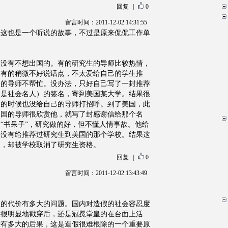
回复
|
0
留言时间：2011-12-02 14:31:55
。这也是一个听说的故事，不过是原来侃侃工作单
生没有不想出国的。有的研究生的导师比较热情，
。有的稍微不好说话点，不太爱给自己的学生推
己的导师不帮忙。没办法，只好自己写了一封推荐
不是社会名人）的签名，寄到美国某大学。结果很
走的时候也没给自己的导师打招呼。到了美国，此
美国的导师很欣赏他，就写了封感谢信给那个名
“书呆子”，研究做的好，但不懂人情事故。他给
来没有给推荐过研究生到美国的那个学校。结果这
了，却被学校取消了研究生资格。
回复
|
0
留言时间：2011-12-02 13:43:49
假的代价有多大的问题。国内对造假的社会容忍度
被很明显地戳穿后，还是冠冕堂皇的在台面上活
没有多大的后果，这是造假很难根除的一个重要原