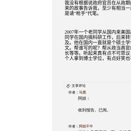
我没有根据说政府官员在从政期
来的故事告诉我，至少有相当一
是请“枪手”代笔。
2007
年一个老同学从国内来美国
同学在国内搞科研工作，后来转
及。他在国内一直就是个硕士学
文。帮谁写的呢？帮从政当高官
长等等。听起来真有点不可思议
个人拿到博士学位，有点好笑也
文章评论
作者：
马黑
阿妞：
收到报告。已阅。
作者：
阿妞不牛