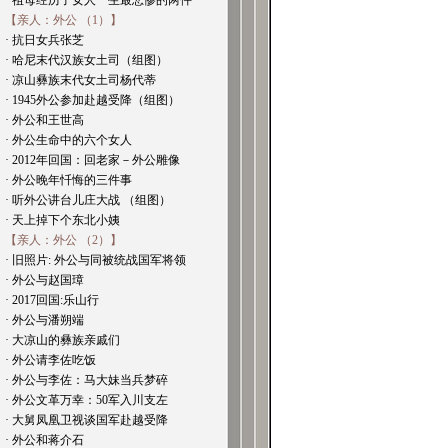
· 祖母经历了女人一生最悲惨的两件
【亲人：外公 （1）】
· 抗日女兵张芝
· 哈尼末代汉族女土司（组图）
· 凉山彝族末代女土司杨代蒂
· 1945外公参加赴越受降（组图）
· 外公和王世高
· 外公生命中的六个女人
· 2012年回国：回老家－外公雕像
· 外公晚年忏悔的三件事
· 听外公讲台儿庄大战 （组图）
· 天上掉下个东北小姨
【亲人：外公 （2）】
· 旧照片: 外公与同被统战国军将领
· 外公与赵国璋
· 2017回国:乐山行
· 外公与潘朔端
· 大凉山的彝族亲戚们
· 外公请李佐吃饭
· 外公与李佐：马大妹当兵梦碎
· 外公文革万幸：50军入川支左
· 大舅凤凰卫视谈国军赴越受降
· 外公和蒋介石