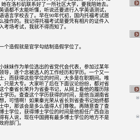
，她在洛杉矶联系好了一所社区大学，要我陪她去。
英语都不太能听懂，听说还要进行入学英语测试，
语语言学校去了。早在
90
年代初，国内托福考试居
么操作的。我记得托福考试是要凭有相片的证件入
入考场考试，我就不得而知了。
一个造假就是官学勾结制造假学位了。
小妹妹作为单位选出的省党代会代表，参加过某年
领导，逐个念被选人的工作经历和学历。一个又一
士，而获得这些学位的时间，大多是在职期间。唯
，只是大专。大家听了后在下面议论纷纷，都对省
这个秦省长荣升为省委书记，从网上看他的履历除
士学历。查查这个学历获得的时间，是他当湖南省
想，可惜啊！如果秦光荣从省长到省委书记始终都
士中，那该会是多么值得人们尊敬。再随意查了查
博士学位，获得博士学位的时间是他担任广西自治
得有人说，现在中国拥有最多博士学位的地方不是
政府部门。