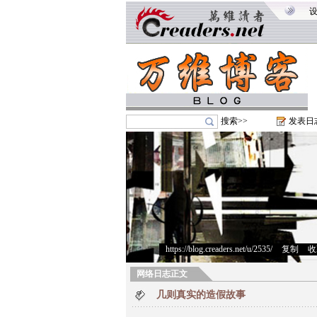
搜索>>
发表日
https://blog.creaders.net/u/2535/
>
复制
>
收
网络日志正文
几则真实的造假故事