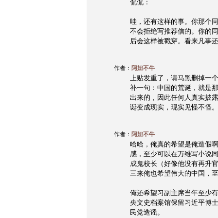
侃侃：
哇，还有这样的事。你那个
不会拒绝写推荐信的。你的
后会这样被戳穿。看来凡事
作者：
阿妞不牛
上贴发重了，请马黑删掉一
补一句：中国的荒诞，就是
出来的，因此任何人真实披
诞变成现实，现实见怪不怪
作者：
阿妞不牛
哈哈，俺真的希望是俺造假
感，至少可以在万维写小说
成鬼校长（好像他没有再升
三来俺也希望伟大的中国，
俺还希望习副主席当年至少
央文史档案馆保留习近平博
民党造谣。