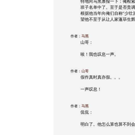
特地向马黑禀报一下：俺检索
班子名单中了。至于是否贵调
根据他当年向俺们自称“少壮
望他不至于从让人家蓬荜生
作者：
马黑
山哥：
唉！我也叹息一声。
作者：
山哥
假作真时真亦假。。。
一声叹息！
作者：
马黑
侃侃：
明白了。他怎么算也算不到