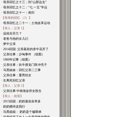
· 母亲回忆之十三：到“山那边去”
· 母亲回忆之十二：“七.一五”学运
· 母亲回忆之十一：南归
【母亲的回忆 （3）】
· 母亲回忆之二十一：土地改革运动
【亲人：父亲 1】
· 远祖在芬兰？
· 老爸与他的女儿们
· 梦中父亲
· 2014回国: 父亲墓前的牵牛花开了
· 父亲往事：沙甸事件 （组图）
· 1960年记事（组图）
· 父亲往事：吹牛摆龙门阵冲壳子
· 马黑妹妹：回忆父亲二三事
· 父亲往事：重男轻女
· 生离死别忆父亲
【亲人：父亲 2】
· 父亲往事:中南海诊所女医生
【亲人：祖母】
· 2015回国：奶奶墓前杂草多
· 奶奶赠诗送我行
· 马黑姐姐： 奶奶是个穆斯林