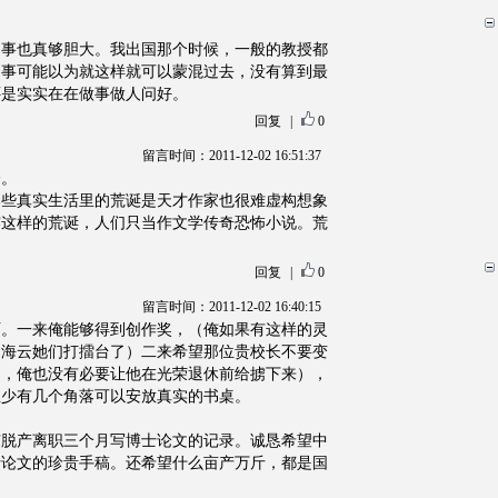
同事也真够胆大。我出国那个时候，一般的教授都
同事可能以为就这样就可以蒙混过去，没有算到最
还是实实在在做事做人问好。
回复
|
0
留言时间：2011-12-02 16:51:37
个。
那些真实生活里的荒诞是天才作家也很难虚构想象
露这样的荒诞，人们只当作文学传奇恐怖小说。荒
。
回复
|
0
留言时间：2011-12-02 16:40:15
啊。一来俺能够得到创作奖，（俺如果有这样的灵
同海云她们打擂台了）二来希望那位贵校长不要变
官，俺也没有必要让他在光荣退休前给掳下来），
至少有几个角落可以安放真实的书桌。
有脱产离职三个月写博士论文的记录。诚恳希望中
士论文的珍贵手稿。还希望什么亩产万斤，都是国