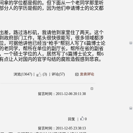
间拿的学位都是假的。但下面从一个老同学那里听
部分人的学历是假的，因为他们申请博士的论文都
出差，路过洛杉矶，我请他到家里住了两天。这个
到政府部门工作，笔头很快很能写，很多领域都涉
位，可据他讲他已经当“枪手”帮别人写了
6
篇博士论
的老同学，帮所在单位的副厅长，帮所在省的副省
，一个硕士学位的人，居然写了
6
篇博士论文，帮
6
有点让人对国内的官学勾结的腐败造假感到悲哀。
浏览(13647)
(3)
评论(57)
发表评论
留言时间：2011-12-06 20:11:38
回复
|
0
留言时间：2011-12-05 23:38:13