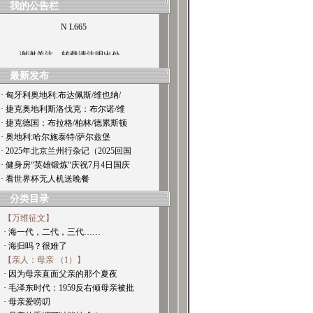
我的公告栏
N L665
谢谢关注，转载请注明出处。
最新发布
· 匈牙利奥地利:布达佩斯/维也纳/
· 捷克奥地利斯洛伐克：布尔诺/维
· 捷克德国：布拉格/柏林/德累斯顿
· 奥地利:哈尔施泰特/萨尔兹堡
· 2025年北京兰州行杂记（2025回国
· 健身房“英雄锻炼“庆祝7月4日国庆
· 看世界杯无人机送晚餐
分类目录
【万维征文】
· 海一代，二代，三代……
· 海归吗？很难了
【亲人：母亲 （1）】
· 因为母亲直面父亲的那个夏夜
· 毛泽东时代：1959反右倾母亲被批
· 母亲爱唠叨