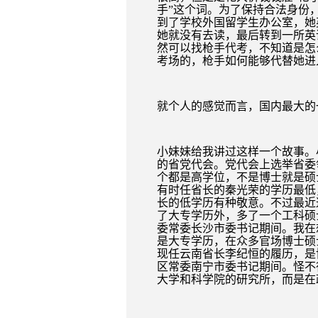
手”这个词。为了保持合法身份
到了学校外国留学生办公室，她
她就没有去读，最后转到一所英
然可以找枪手代考，不知道是怎
考场的，枪手如何能够代替她进
就个人的感觉而言，国内最大的
小妹妹给我讲过这样一个故事。
的省党代会。党代会上选举省委
个都是高学位，不是博士就是硕
有时任省长的秦光荣的学历最低
长的低学历有种敬意。不过最近
了大专学历外，多了一个工科硕
委常委长沙市委书记期间。我在
是大专学历，在众多官场博士硕
现任云南省长李纪恒的履历，是
区常委南宁市委书记期间。怪不
大学和科学院的研究所，而是在