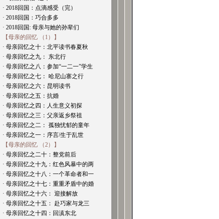
· 2018回国：点滴感受（完）
· 2018回国：巧合多多
· 2018回国: 母亲与她的孙辈们
【母亲的回忆 （1）】
· 母亲回忆之十：北平读书春夏秋
· 母亲回忆之九： 东北行
· 母亲回忆之八：参加“一二一”学生
· 母亲回忆之七： 哈尼山寨之行
· 母亲回忆之六：昆明读书
· 母亲回忆之五：抗婚
· 母亲回忆之四：人生意义初探
· 母亲回忆之三：父亲返乡祭祖
· 母亲回忆之二： 孤独忧郁的童年
· 母亲回忆之一：序言/生于乱世
【母亲的回忆 （2）】
· 母亲回忆之二十：整党前后
· 母亲回忆之十九：红色风暴中的两
· 母亲回忆之十八：一个革命者和一
· 母亲回忆之十七：重重矛盾中的婚
· 母亲回忆之十六： 迎接解放
· 母亲回忆之十五： 赴巧家与龙三
· 母亲回忆之十四：回滇东北