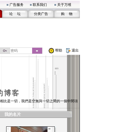
广告服务
联系我们
关于万维
论 坛
分类广告
购 物
帮助
退出
的博客
相比是一切，我們是空無與一切之間的一個中間項
我的名片