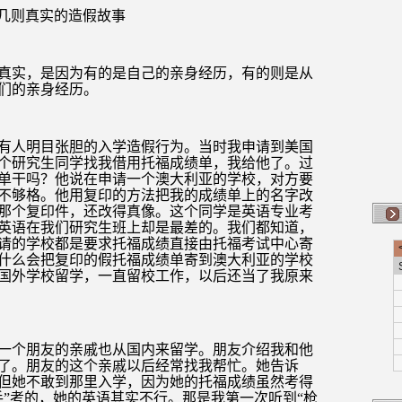
几则真实的造假故事
真实，是因为有的是自己的亲身经历，有的则是从
们的亲身经历。
有人明目张胆的入学造假行为。当时我申请到美国
个研究生同学找我借用托福成绩单，我给他了。过
单干吗？他说在申请一个澳大利亚的学校，对方要
不够格。他用复印的方法把我的成绩单上的名字改
那个复印件，还改得真像。这个同学是英语专业考
英语在我们研究生班上却是最差的。我们都知道，
请的学校都是要求托福成绩直接由托福考试中心寄
什么会把复印的假托福成绩单寄到澳大利亚的学校
国外学校留学，一直留校工作，以后还当了我原来
一个朋友的亲戚也从国内来留学。朋友介绍我和他
了。朋友的这个亲戚以后经常找我帮忙。她告诉
但她不敢到那里入学，因为她的托福成绩虽然考得
手”考的，她的英语其实不行。那是我第一次听到“枪