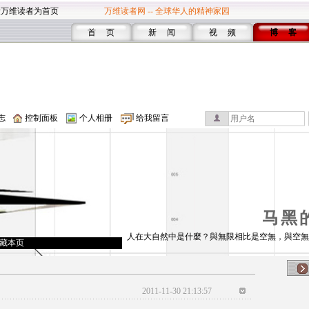
设万维读者为首页
万维读者网 -- 全球华人的精神家园
首 页
新 闻
视 频
博 客
志
控制面板
个人相册
给我留言
马黑
人在大自然中是什麼？與無限相比是空無，與空無
藏本页
2011-11-30 21:13:57