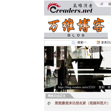
搜索>>
发表日
https://blog.creaders.net/u/2535/
>
复制
>
收
网络日志正文
黑熊麋鹿来访朋友家（视频和照片）