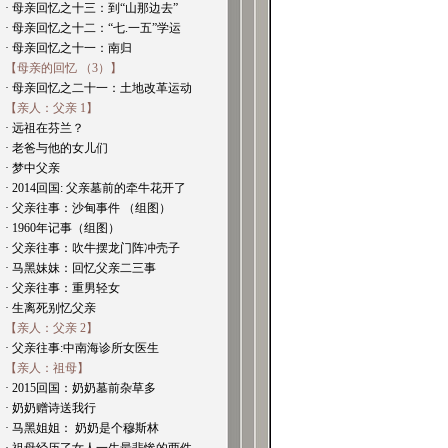
· 母亲回忆之十三：到“山那边去”
· 母亲回忆之十二：“七.一五”学运
· 母亲回忆之十一：南归
【母亲的回忆 （3）】
· 母亲回忆之二十一：土地改革运动
【亲人：父亲 1】
· 远祖在芬兰？
· 老爸与他的女儿们
· 梦中父亲
· 2014回国: 父亲墓前的牵牛花开了
· 父亲往事：沙甸事件 （组图）
· 1960年记事（组图）
· 父亲往事：吹牛摆龙门阵冲壳子
· 马黑妹妹：回忆父亲二三事
· 父亲往事：重男轻女
· 生离死别忆父亲
【亲人：父亲 2】
· 父亲往事:中南海诊所女医生
【亲人：祖母】
· 2015回国：奶奶墓前杂草多
· 奶奶赠诗送我行
· 马黑姐姐： 奶奶是个穆斯林