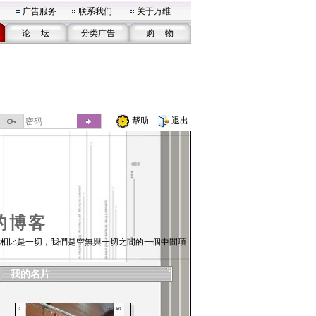
广告服务
联系我们
关于万维
论 坛
分类广告
购 物
帮助
退出
的博客
相比是一切，我們是空無與一切之間的一個中間項
我的名片