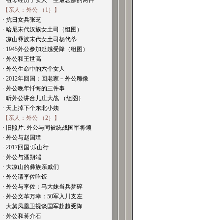
· 祖母经历了女人一生最悲惨的两件
【亲人：外公 （1）】
· 抗日女兵张芝
· 哈尼末代汉族女土司（组图）
· 凉山彝族末代女土司杨代蒂
· 1945外公参加赴越受降（组图）
· 外公和王世高
· 外公生命中的六个女人
· 2012年回国：回老家－外公雕像
· 外公晚年忏悔的三件事
· 听外公讲台儿庄大战 （组图）
· 天上掉下个东北小姨
【亲人：外公 （2）】
· 旧照片: 外公与同被统战国军将领
· 外公与赵国璋
· 2017回国:乐山行
· 外公与潘朔端
· 大凉山的彝族亲戚们
· 外公请李佐吃饭
· 外公与李佐：马大妹当兵梦碎
· 外公文革万幸：50军入川支左
· 大舅凤凰卫视谈国军赴越受降
· 外公和蒋介石