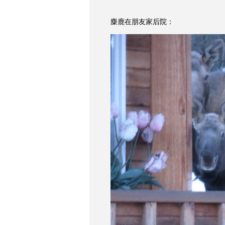
麋鹿在朋友家后院：