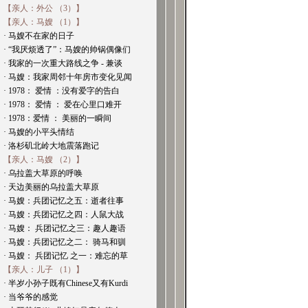
【亲人：外公 （3）】
【亲人：马嫂 （1）】
· 马嫂不在家的日子
· “我厌烦透了”：马嫂的帅锅偶像们
· 我家的一次重大路线之争 - 兼谈
· 马嫂：我家周邻十年房市变化见闻
· 1978： 爱情 ：没有爱字的告白
· 1978： 爱情 ： 爱在心里口难开
· 1978：爱情 ： 美丽的一瞬间
· 马嫂的小平头情结
· 洛杉矶北岭大地震落跑记
【亲人：马嫂 （2）】
· 乌拉盖大草原的呼唤
· 天边美丽的乌拉盖大草原
· 马嫂：兵团记忆之五：逝者往事
· 马嫂：兵团记忆之四：人鼠大战
· 马嫂： 兵团记忆之三：趣人趣语
· 马嫂：兵团记忆之二： 骑马和驯
· 马嫂： 兵团记忆 之一：难忘的草
【亲人：儿子 （1）】
· 半岁小孙子既有Chinese又有Kurdi
· 当爷爷的感觉