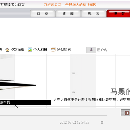
设万维读者为首页
万维读者网 -- 全球华人的精神家园
首 页
新 闻
视 频
博 客
志
控制面板
个人相册
给我留言
马黑
人在大自然中是什麼？與無限相比是空無，與空無
藏本页
2012-03-02 12:54:35