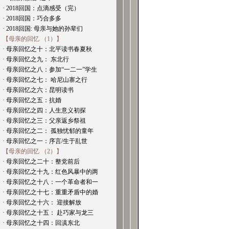
· 2018回国：点滴感受（完）
· 2018回国：巧合多多
· 2018回国: 母亲与她的孙辈们
【母亲的回忆 （1）】
· 母亲回忆之十：北平读书春夏秋
· 母亲回忆之九： 东北行
· 母亲回忆之八：参加“一二一”学生
· 母亲回忆之七： 哈尼山寨之行
· 母亲回忆之六：昆明读书
· 母亲回忆之五：抗婚
· 母亲回忆之四：人生意义初探
· 母亲回忆之三：父亲返乡祭祖
· 母亲回忆之二： 孤独忧郁的童年
· 母亲回忆之一：序言/生于乱世
【母亲的回忆 （2）】
· 母亲回忆之二十：整党前后
· 母亲回忆之十九：红色风暴中的两
· 母亲回忆之十八：一个革命者和一
· 母亲回忆之十七：重重矛盾中的婚
· 母亲回忆之十六： 迎接解放
· 母亲回忆之十五： 赴巧家与龙三
· 母亲回忆之十四：回滇东北