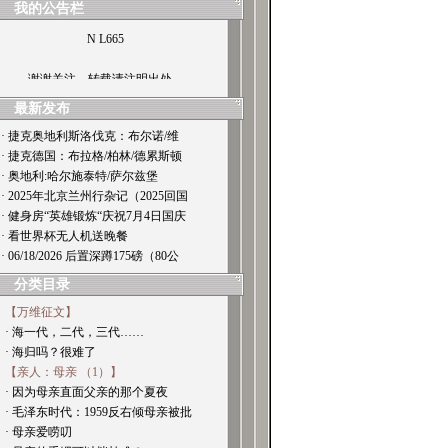
我的公告栏
N L665
谢谢关注，转载请注明出处。
最新发布
· 捷克奥地利斯洛伐克：布尔诺/维
· 捷克德国：布拉格/柏林/德累斯顿
· 奥地利:哈尔施泰特/萨尔兹堡
· 2025年北京兰州行杂记（2025回国
· 健身房“英雄锻炼“庆祝7月4日国庆
· 看世界杯无人机送晚餐
· 06/18/2026 后置深蹲175磅（80公
分类目录
【万维征文】
· 海一代，二代，三代……
· 海归吗？很难了
【亲人：母亲 （1）】
· 因为母亲直面父亲的那个夏夜
· 毛泽东时代：1959反右倾母亲被批
· 母亲爱唠叨