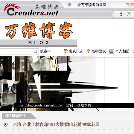
设万维读者为首页
万维
首 页
搜索>>
发表日志
控制面板
个人相册
https://blog.creaders.net/u/2535/
>
复制
>
收藏本页
网络日志正文
台湾:台北士林官邸/101大楼/圆山花博/林家花园