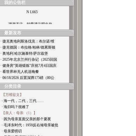
我的公告栏
N L665
谢谢关注，转载请注明出处。
最新发布
· 捷克奥地利斯洛伐克：布尔诺/维
· 捷克德国：布拉格/柏林/德累斯顿
· 奥地利:哈尔施泰特/萨尔兹堡
· 2025年北京兰州行杂记（2025回国
· 健身房“英雄锻炼“庆祝7月4日国庆
· 看世界杯无人机送晚餐
· 06/18/2026 后置深蹲175磅（80公
分类目录
【万维征文】
· 海一代，二代，三代……
· 海归吗？很难了
【亲人：母亲 （1）】
· 因为母亲直面父亲的那个夏夜
· 毛泽东时代：1959反右倾母亲被批
· 母亲爱唠叨