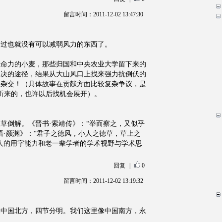
留言时间：2011-12-02 13:47:30
不过也就没有可以减弱风力的东西了。
生命力的小麦，那些归国和中央农业大学留下来的
解决的途径，结果从大山风口上找来强力抗倒伏的
缘杂交！（具体故事在贡献方面比较复杂争议，是
当事人听来的，也许以后找机会展开）。
草倒解。《晋书·索靖传》：“举而察之，又似乎
语·颜渊》：“君子之德风，小人之德草，草上之
人的用字能力和老一辈学者的学术视野与学术思
回复
|
0
留言时间：2011-12-02 13:19:32
像中国北方，四节分明。我们这里像中国南方，永