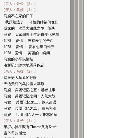
【亲人：外公 （3）】
【亲人：马嫂 （1）】
· 马嫂不在家的日子
· “我厌烦透了”：马嫂的帅锅偶像们
· 我家的一次重大路线之争 - 兼谈
· 马嫂：我家周邻十年房市变化见闻
· 1978： 爱情 ：没有爱字的告白
· 1978： 爱情 ： 爱在心里口难开
· 1978：爱情 ： 美丽的一瞬间
· 马嫂的小平头情结
· 洛杉矶北岭大地震落跑记
【亲人：马嫂 （2）】
· 乌拉盖大草原的呼唤
· 天边美丽的乌拉盖大草原
· 马嫂：兵团记忆之五：逝者往事
· 马嫂：兵团记忆之四：人鼠大战
· 马嫂： 兵团记忆之三：趣人趣语
· 马嫂：兵团记忆之二： 骑马和驯
· 马嫂： 兵团记忆 之一：难忘的草
【亲人：儿子 （1）】
· 半岁小孙子既有Chinese又有Kurdi
· 当爷爷的感觉