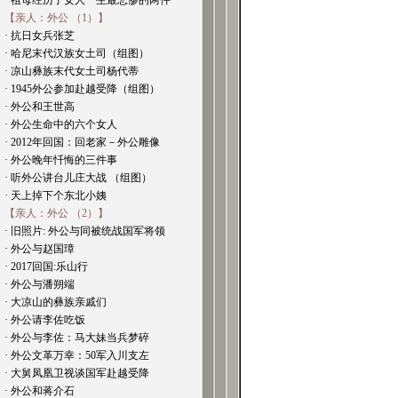
· 祖母经历了女人一生最悲惨的两件
【亲人：外公 （1）】
· 抗日女兵张芝
· 哈尼末代汉族女土司（组图）
· 凉山彝族末代女土司杨代蒂
· 1945外公参加赴越受降（组图）
· 外公和王世高
· 外公生命中的六个女人
· 2012年回国：回老家－外公雕像
· 外公晚年忏悔的三件事
· 听外公讲台儿庄大战 （组图）
· 天上掉下个东北小姨
【亲人：外公 （2）】
· 旧照片: 外公与同被统战国军将领
· 外公与赵国璋
· 2017回国:乐山行
· 外公与潘朔端
· 大凉山的彝族亲戚们
· 外公请李佐吃饭
· 外公与李佐：马大妹当兵梦碎
· 外公文革万幸：50军入川支左
· 大舅凤凰卫视谈国军赴越受降
· 外公和蒋介石