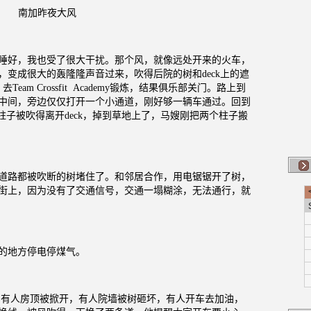
南加昨夜大风
睡好，我也受了很大干扰。那个风，就像远处开来的火车，
，变成很大的轰隆隆声音过来，吹得后院的树和
deck
上的遮
，去
Team Crossfit
Academy
锻炼，结果俱乐部关门。路上到
中间，旁边仅仅打开一个小通道，刚好够一辆车通过。回到
柱子被吹得离开
deck
，掉到草地上了，马嫂刚把两个柱子搬
道路都被吹断的树堵住了。和邻居合作，用电锯锯开了树，
街上，因为没有了交通信号，交通一塌糊涂，无法通行，就
的地方停电停煤气。
，有人房顶被掀开，有人院墙被树砸坏，有人开车去加油，