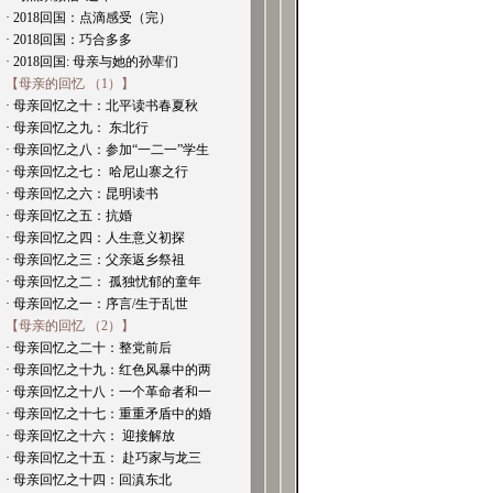
· 2018回国：点滴感受（完）
· 2018回国：巧合多多
· 2018回国: 母亲与她的孙辈们
【母亲的回忆 （1）】
· 母亲回忆之十：北平读书春夏秋
· 母亲回忆之九： 东北行
· 母亲回忆之八：参加“一二一”学生
· 母亲回忆之七： 哈尼山寨之行
· 母亲回忆之六：昆明读书
· 母亲回忆之五：抗婚
· 母亲回忆之四：人生意义初探
· 母亲回忆之三：父亲返乡祭祖
· 母亲回忆之二： 孤独忧郁的童年
· 母亲回忆之一：序言/生于乱世
【母亲的回忆 （2）】
· 母亲回忆之二十：整党前后
· 母亲回忆之十九：红色风暴中的两
· 母亲回忆之十八：一个革命者和一
· 母亲回忆之十七：重重矛盾中的婚
· 母亲回忆之十六： 迎接解放
· 母亲回忆之十五： 赴巧家与龙三
· 母亲回忆之十四：回滇东北