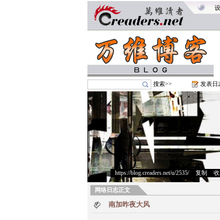
搜索>>
发表日
https://blog.creaders.net/u/2535/
>
复制
>
收
网络日志正文
南加昨夜大风