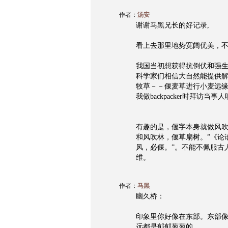
作者：
汤安
谢谢马黑兄长的好记录,
看上去那里地势宽阔优美，
我国当初想获得抗倒伏和强
科学家们相信大自然能提供
牧草－－偃麦草进行小麦远
我做backpacker时拜访
有趣的是，偃字本身就做风吹
和风吹林，偃草扇树。”《论
风，必偃。”。不能不佩服古
维。
作者：
马黑
幽久桥：
印象里你好像在东部。东部
远都是郁郁葱葱的