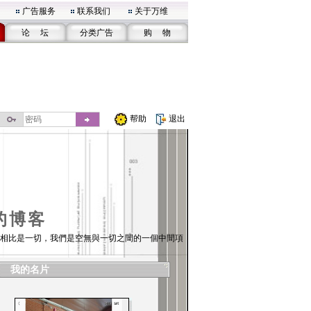
广告服务
联系我们
关于万维
论 坛
分类广告
购 物
帮助
退出
的博客
相比是一切，我們是空無與一切之間的一個中間項
我的名片