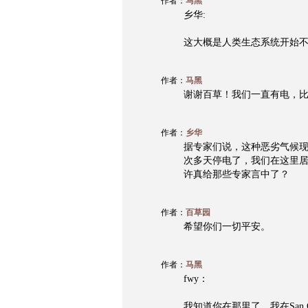
作者：
马黑
乡华:
这大概是人类生态系统开始
作者：
马黑
谢谢百草！我们一直有电，
作者：
乡华
据专家们说，这种恶劣气候
次多天停电了，我们在这里
许真给那些专家言中了？
作者：
百草园
希望你们一切平安。
作者：
马黑
fwy：
我知道你在那里了。我在San G