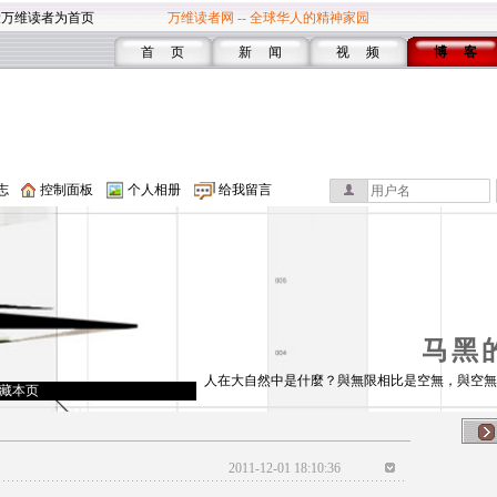
设万维读者为首页
万维读者网 -- 全球华人的精神家园
首 页
新 闻
视 频
博 客
志
控制面板
个人相册
给我留言
马黑
人在大自然中是什麼？與無限相比是空無，與空無
藏本页
2011-12-01 18:10:36