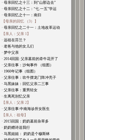
· 母亲回忆之十三：到“山那边去”
· 母亲回忆之十二：“七.一五”学运
· 母亲回忆之十一：南归
【母亲的回忆 （3）】
· 母亲回忆之二十一：土地改革运动
【亲人：父亲 1】
· 远祖在芬兰？
· 老爸与他的女儿们
· 梦中父亲
· 2014回国: 父亲墓前的牵牛花开了
· 父亲往事：沙甸事件 （组图）
· 1960年记事（组图）
· 父亲往事：吹牛摆龙门阵冲壳子
· 马黑妹妹：回忆父亲二三事
· 父亲往事：重男轻女
· 生离死别忆父亲
【亲人：父亲 2】
· 父亲往事:中南海诊所女医生
【亲人：祖母】
· 2015回国：奶奶墓前杂草多
· 奶奶赠诗送我行
· 马黑姐姐： 奶奶是个穆斯林