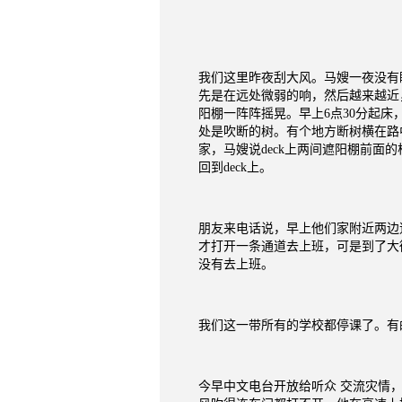
我们这里昨夜刮大风。马嫂一夜没有
先是在远处微弱的响，然后越来越近
阳棚一阵阵摇晃。早上
6
点
30
分起床
处是吹断的树。有个地方断树横在路
家，马嫂说
deck
上两间遮阳棚前面的
回到
deck
上。
朋友来电话说，早上他们家附近两边
才打开一条通道去上班，可是到了大
没有去上班。
我们这一带所有的学校都停课了。有
今早中文电台开放给听众
交流灾情